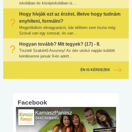
iskolában és középiskolában is....
Hogy hívják ezt az érzést, illetve hogy tudnám
enyhíteni, formálni?
Megpróbálom elmagyarázni, bár előttem sem tiszta még.
Szóval van egy sorozat, és van...
Hogyan tovább? Mit tegyek? (17) - II.
Tisztelt Szakértő Asszony! Az óév utolsó napján küldött
kérdésemre január 9-én adott...
ÉN IS KÉRDEZEK
Facebook