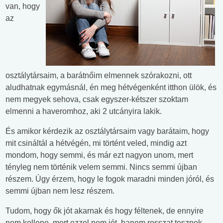
van, hogy
az
osztálytársaim, a barátnőim elmennek szórakozni, ott
aludhatnak egymásnál, én meg hétvégenként itthon ülök, és
nem megyek sehova, csak egyszer-kétszer szoktam
elmenni a haveromhoz, aki 2 utcányira lakik.
És amikor kérdezik az osztálytársaim vagy barátaim, hogy
mit csináltál a hétvégén, mi történt veled, mindig azt
mondom, hogy semmi, és már ezt nagyon unom, mert
tényleg nem történik velem semmi. Nincs semmi újban
részem. Úgy érzem, hogy le fogok maradni minden jóról, és
semmi újban nem lesz részem.
Tudom, hogy ők jót akarnak és hogy féltenek, de ennyire
nem kellene, mert ezzel nem jót, hanem rosszat tesznek