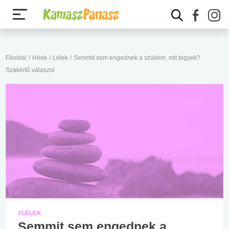
Főoldal
/
Hírek
/
Lélek
/
Semmit sem engednek a szüleim, mit tegyek?
Szakértő válaszol
#LÉLEK
Semmit sem engednek a