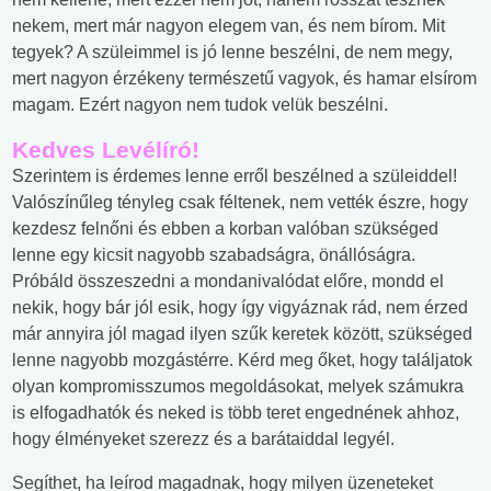
nekem, mert már nagyon elegem van, és nem bírom. Mit
tegyek? A szüleimmel is jó lenne beszélni, de nem megy,
mert nagyon érzékeny természetű vagyok, és hamar elsírom
magam. Ezért nagyon nem tudok velük beszélni.
Kedves Levélíró!
Szerintem is érdemes lenne erről beszélned a szüleiddel!
Valószínűleg tényleg csak féltenek, nem vették észre, hogy
kezdesz felnőni és ebben a korban valóban szükséged
lenne egy kicsit nagyobb szabadságra, önállóságra.
Próbáld összeszedni a mondanivalódat előre, mondd el
nekik, hogy bár jól esik, hogy így vigyáznak rád, nem érzed
már annyira jól magad ilyen szűk keretek között, szükséged
lenne nagyobb mozgástérre. Kérd meg őket, hogy találjatok
olyan kompromisszumos megoldásokat, melyek számukra
is elfogadhatók és neked is több teret engednének ahhoz,
hogy élményeket szerezz és a barátaiddal legyél.
Segíthet, ha leírod magadnak, hogy milyen üzeneteket