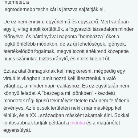
internetet, a
legmodernebb technikát is játszva sajátítják el.
De ez nem ennyire egyértelmű és egyszerű. Mert valóban
egy új világ épült körülöttük, a fogyasztói társadalom minden
előnyével és hátrányával naponta "bombázza" őket a
legkülönfélébb módokon, de az új lehetőségek, igények,
átértékelődött fogalmak, megváltozott értékrend közepette
nincs számukra biztos iránytű, és nincs kijelölt út.
Ezt az utat önmaguknak kell megkeresni, mégpedig egy
virtuális világban, amit hozzá kell illeszteniük a való
világhoz, a mindennapi realitáshoz. És ez egyáltalán nem
könnyű feladat. A "bezzeg a mi időnkben" - kezdetű
mondatok régi típusú tekintélytisztelete már nem feltétlenül
érvényes. Az élet sok területén nekik már másképp kell
élniük, és a XXI. században másként akarnak élni. Sokkal
fontosabbnak tartják például a
munka
és a magánélet
egyensúlyát.