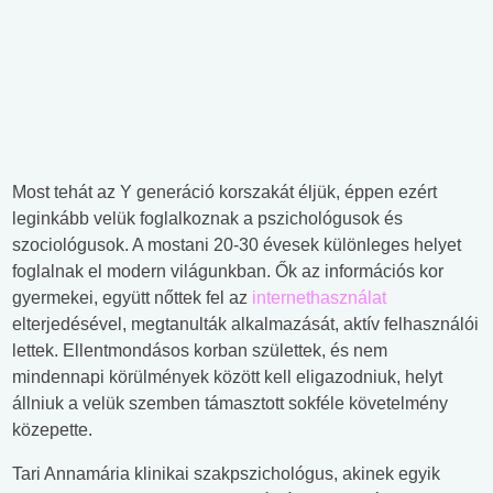
Most tehát az Y generáció korszakát éljük, éppen ezért
leginkább velük foglalkoznak a pszichológusok és
szociológusok. A mostani 20-30 évesek különleges helyet
foglalnak el modern világunkban. Ők az információs kor
gyermekei, együtt nőttek fel az
internethasználat
elterjedésével, megtanulták alkalmazását, aktív felhasználói
lettek. Ellentmondásos korban születtek, és nem
mindennapi körülmények között kell eligazodniuk, helyt
állniuk a velük szemben támasztott sokféle követelmény
közepette.
Tari Annamária klinikai szakpszichológus, akinek egyik