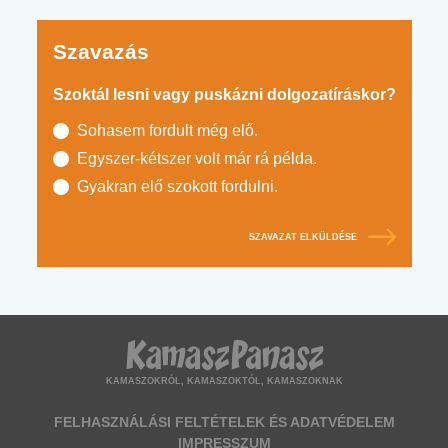
Szavazás
Szoktál lesni vagy puskázni dolgozatíráskor?
Sohasem fordult még elő.
Egyszer-kétszer volt már rá példa.
Gyakran elő szokott fordulni.
SZAVAZAT ELKÜLDÉSE
KAMASZOKRÓL, KAMASZOKTÓL, KAMASZOKNAK
FELHASZNÁLÁSI FELTÉTELEK ÉS ADATVÉDELEM
IMPRESSZUM