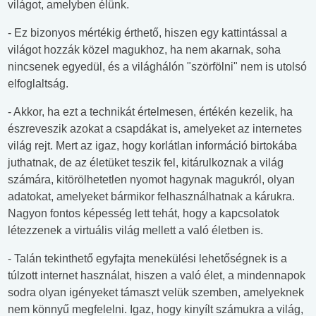
világot, amelyben élünk.
- Ez bizonyos mértékig érthető, hiszen egy kattintással a
világot hozzák közel magukhoz, ha nem akarnak, soha
nincsenek egyedül, és a világhálón "szörfölni" nem is utolsó
elfoglaltság.
- Akkor, ha ezt a technikát értelmesen, értékén kezelik, ha
észreveszik azokat a csapdákat is, amelyeket az internetes
világ rejt. Mert az igaz, hogy korlátlan információ birtokába
juthatnak, de az életüket teszik fel, kitárulkoznak a világ
számára, kitörölhetetlen nyomot hagynak magukról, olyan
adatokat, amelyeket bármikor felhasználhatnak a kárukra.
Nagyon fontos képesség lett tehát, hogy a kapcsolatok
létezzenek a virtuális világ mellett a való életben is.
- Talán tekinthető egyfajta menekülési lehetőségnek is a
túlzott internet használat, hiszen a való élet, a mindennapok
sodra olyan igényeket támaszt velük szemben, amelyeknek
nem könnyű megfelelni. Igaz, hogy kinyílt számukra a világ,