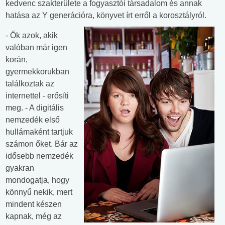
kedvenc szakterülete a fogyasztói társadalom és annak
hatása az Y generációra, könyvet írt erről a korosztályról.
- Ők azok, akik
valóban már igen
korán,
gyermekkorukban
találkoztak az
internettel - erősíti
meg. - A digitális
nemzedék első
hullámaként tartjuk
számon őket. Bár az
idősebb nemzedék
gyakran
mondogatja, hogy
könnyű nekik, mert
mindent készen
kapnak, még az