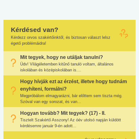
Kérdésed van?
Kérdezz orvos szakértőinktől, és biztosan választ lelsz
égető problémáidra!
Mit tegyek, hogy ne utáljak tanulni?
Üdv! Világéletemben kitűnő tanuló voltam, általános
iskolában és középiskolában is....
Hogy hívják ezt az érzést, illetve hogy tudnám
enyhíteni, formálni?
Megpróbálom elmagyarázni, bár előttem sem tiszta még.
Szóval van egy sorozat, és van...
Hogyan tovább? Mit tegyek? (17) - II.
Tisztelt Szakértő Asszony! Az óév utolsó napján küldött
kérdésemre január 9-én adott...