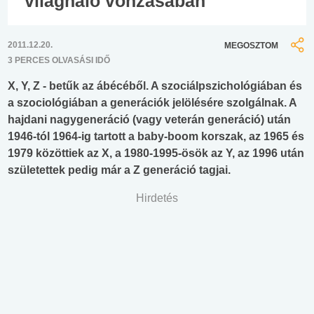
világháló vonzásában
2011.12.20.
MEGOSZTOM
3 PERCES OLVASÁSI IDŐ
X, Y, Z - betűk az ábécéből. A szociálpszichológiában és
a szociológiában a generációk jelölésére szolgálnak. A
hajdani nagygeneráció (vagy veterán generáció) után
1946-tól 1964-ig tartott a baby-boom korszak, az 1965 és
1979 közöttiek az X, a 1980-1995-ösök az Y, az 1996 után
születettek pedig már a Z generáció tagjai.
Hirdetés