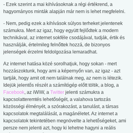
- Ezek szerint a mai kihívásoknak a régi értékrend, a
hagyományos minták alapján már nem is lehet megfelelni.
- Nem, pedig ezek a kihívások súlyos terheket jelentenek
számukra. Mert az igaz, hogy együtt fejlődtek a modern
technikával, az internet sokféle csodájával, tudják, értik és
használják, értelmileg felnőttek hozzá, de bizonyos
jelenségek érzelmi feldolgozása lemaradhat.
Az internet hatása közé sorolhatjuk, hogy sokan - mert
hozzászoktunk, hogy ami a képernyőn van, az igaz - azt
tartják, hogy amit ott nem találnak meg, az nem is létezik.
Idejük jelentős részét a számítógép előtt töltik, a blog, a
Facebook
, az iWiW, a
Twitter
jelenti számukra a
kapcsolatteremtés lehetőségét, a valahova tartozás
közösségi élményét, a szórakozást, a tanulást, a társas
kapcsolatok megtalálását, a magánéletet. Az internet a
kapcsolatok tekintetében megnövelte a lehetőségeket, ami
persze nem jelenti azt, hogy ki lehetne hagyni a reális