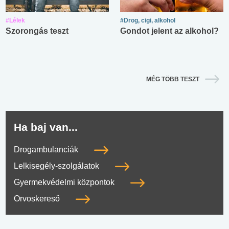
#Lélek
#Drog, cigi, alkohol
Szorongás teszt
Gondot jelent az alkohol?
MÉG TÖBB TESZT
Ha baj van...
Drogambulanciák
Lelkisegély-szolgálatok
Gyermekvédelmi központok
Orvoskereső