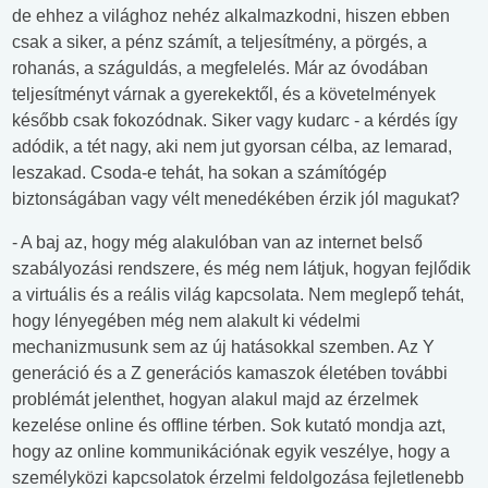
de ehhez a világhoz nehéz alkalmazkodni, hiszen ebben
csak a siker, a pénz számít, a teljesítmény, a pörgés, a
rohanás, a száguldás, a megfelelés. Már az óvodában
teljesítményt várnak a gyerekektől, és a követelmények
később csak fokozódnak. Siker vagy kudarc - a kérdés így
adódik, a tét nagy, aki nem jut gyorsan célba, az lemarad,
leszakad. Csoda-e tehát, ha sokan a számítógép
biztonságában vagy vélt menedékében érzik jól magukat?
- A baj az, hogy még alakulóban van az internet belső
szabályozási rendszere, és még nem látjuk, hogyan fejlődik
a virtuális és a reális világ kapcsolata. Nem meglepő tehát,
hogy lényegében még nem alakult ki védelmi
mechanizmusunk sem az új hatásokkal szemben. Az Y
generáció és a Z generációs kamaszok életében további
problémát jelenthet, hogyan alakul majd az érzelmek
kezelése online és offline térben. Sok kutató mondja azt,
hogy az online kommunikációnak egyik veszélye, hogy a
személyközi kapcsolatok érzelmi feldolgozása fejletlenebb