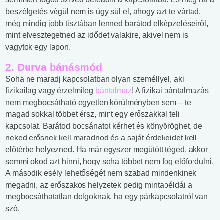
beszélgetés végül nem is úgy sül el, ahogy azt te vártad,
még mindig jobb tisztában lenned barátod elképzeléseiről,
mint elvesztegetned az idődet valakire, akivel nem is
vagytok egy lapon.
2. Durva bánásmód
Soha ne maradj kapcsolatban olyan személlyel, aki
fizikailag vagy érzelmileg
bántalmaz
! A fizikai bántalmazás
nem megbocsátható egyetlen körülményben sem – te
magad sokkal többet érsz, mint egy erőszakkal teli
kapcsolat. Barátod bocsánatot kérhet és könyöröghet, de
neked erősnek kell maradnod és a saját érdekeidet kell
előtérbe helyezned. Ha már egyszer megütött téged, akkor
semmi okod azt hinni, hogy soha többet nem fog előfordulni.
A második esély lehetőségét nem szabad mindenkinek
megadni, az erőszakos helyzetek pedig mintapéldái a
megbocsáthatatlan dolgoknak, ha egy párkapcsolatról van
szó.