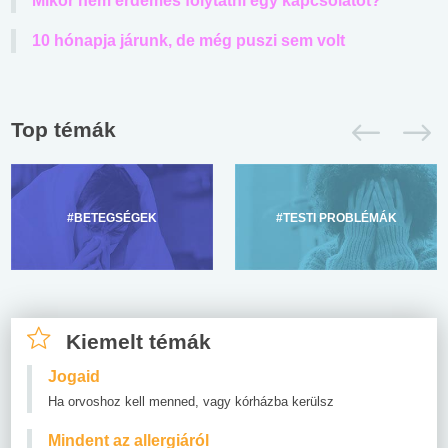
Mikor nem érdemes folytatni egy kapcsolatot?
10 hónapja járunk, de még puszi sem volt
Top témák
#BETEGSÉGEK
#TESTI PROBLÉMÁK
Kiemelt témák
Jogaid
Ha orvoshoz kell menned, vagy kórházba kerülsz
Mindent az allergiáról