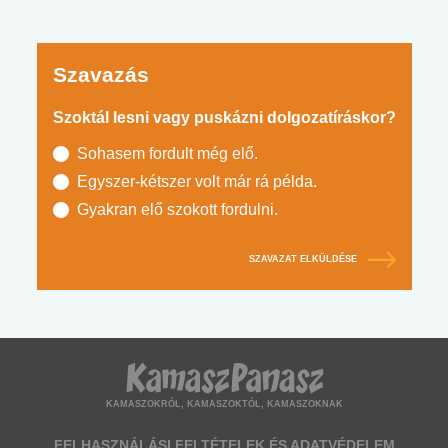
Szavazás
Szoktál lesni vagy puskázni dolgozatíráskor?
Sohasem fordult még elő.
Egyszer-kétszer volt már rá példa.
Gyakran elő szokott fordulni.
SZAVAZAT ELKÜLDÉSE
KAMASZOKRÓL, KAMASZOKTÓL, KAMASZOKNAK
FELHASZNÁLÁSI FELTÉTELEK ÉS ADATVÉDELEM