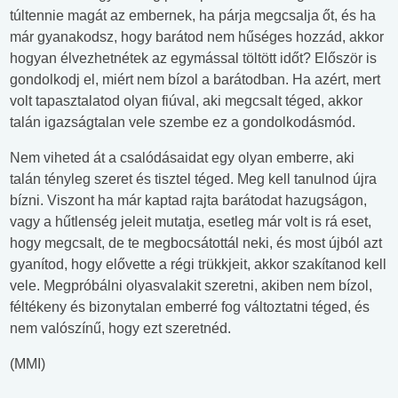
túltennie magát az embernek, ha párja megcsalja őt, és ha
már gyanakodsz, hogy barátod nem hűséges hozzád, akkor
hogyan élvezhetnétek az egymással töltött időt? Először is
gondolkodj el, miért nem bízol a barátodban. Ha azért, mert
volt tapasztalatod olyan fiúval, aki megcsalt téged, akkor
talán igazságtalan vele szembe ez a gondolkodásmód.
Nem viheted át a csalódásaidat egy olyan emberre, aki
talán tényleg szeret és tisztel téged. Meg kell tanulnod újra
bízni. Viszont ha már kaptad rajta barátodat hazugságon,
vagy a hűtlenség jeleit mutatja, esetleg már volt is rá eset,
hogy megcsalt, de te megbocsátottál neki, és most újból azt
gyanítod, hogy elővette a régi trükkjeit, akkor szakítanod kell
vele. Megpróbálni olyasvalakit szeretni, akiben nem bízol,
féltékeny és bizonytalan emberré fog változtatni téged, és
nem valószínű, hogy ezt szeretnéd.
(MMI)