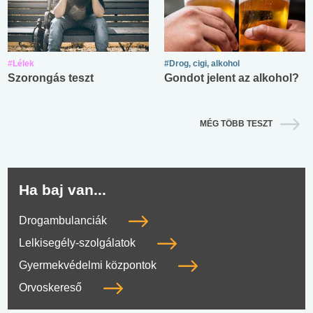
#Lélek
#Drog, cigi, alkohol
Szorongás teszt
Gondot jelent az alkohol?
MÉG TÖBB TESZT
Ha baj van...
Drogambulanciák
Lelkisegély-szolgálatok
Gyermekvédelmi központok
Orvoskereső