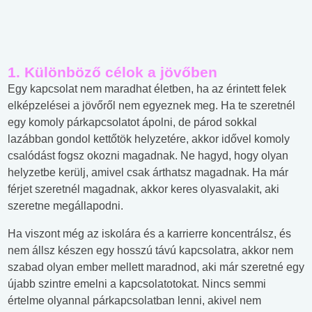
1. Különböző célok a jövőben
Egy kapcsolat nem maradhat életben, ha az érintett felek
elképzelései a jövőről nem egyeznek meg. Ha te szeretnél
egy komoly párkapcsolatot ápolni, de párod sokkal
lazábban gondol kettőtök helyzetére, akkor idővel komoly
csalódást fogsz okozni magadnak. Ne hagyd, hogy olyan
helyzetbe kerülj, amivel csak árthatsz magadnak. Ha már
férjet szeretnél magadnak, akkor keres olyasvalakit, aki
szeretne megállapodni.
Ha viszont még az iskolára és a karrierre koncentrálsz, és
nem állsz készen egy hosszú távú kapcsolatra, akkor nem
szabad olyan ember mellett maradnod, aki már szeretné egy
újabb szintre emelni a kapcsolatotokat. Nincs semmi
értelme olyannal párkapcsolatban lenni, akivel nem