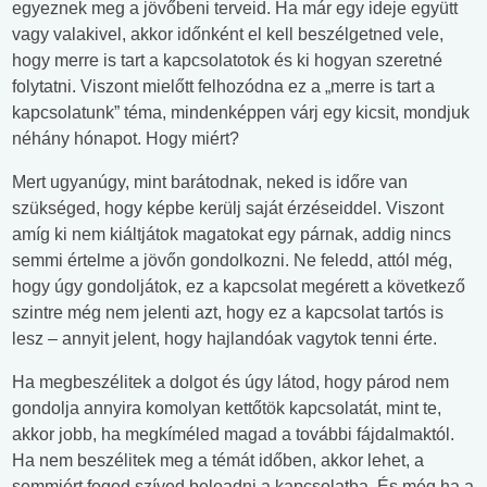
egyeznek meg a jövőbeni terveid. Ha már egy ideje együtt
vagy valakivel, akkor időnként el kell beszélgetned vele,
hogy merre is tart a kapcsolatotok és ki hogyan szeretné
folytatni. Viszont mielőtt felhozódna ez a „merre is tart a
kapcsolatunk” téma, mindenképpen várj egy kicsit, mondjuk
néhány hónapot. Hogy miért?
Mert ugyanúgy, mint barátodnak, neked is időre van
szükséged, hogy képbe kerülj saját érzéseiddel. Viszont
amíg ki nem kiáltjátok magatokat egy párnak, addig nincs
semmi értelme a jövőn gondolkozni. Ne feledd, attól még,
hogy úgy gondoljátok, ez a kapcsolat megérett a következő
szintre még nem jelenti azt, hogy ez a kapcsolat tartós is
lesz – annyit jelent, hogy hajlandóak vagytok tenni érte.
Ha megbeszélitek a dolgot és úgy látod, hogy párod nem
gondolja annyira komolyan kettőtök kapcsolatát, mint te,
akkor jobb, ha megkíméled magad a további fájdalmaktól.
Ha nem beszélitek meg a témát időben, akkor lehet, a
semmiért fogod szíved beleadni a kapcsolatba. És még ha a