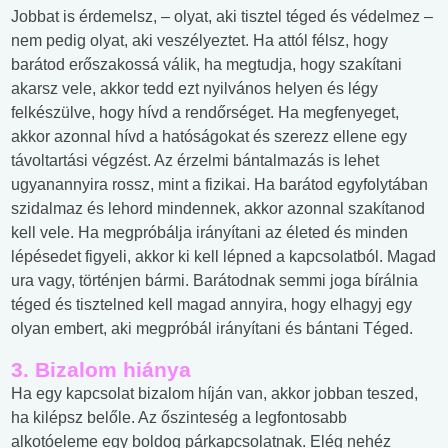
Jobbat is érdemelsz, – olyat, aki tisztel téged és védelmez –
nem pedig olyat, aki veszélyeztet. Ha attól félsz, hogy
barátod erőszakossá válik, ha megtudja, hogy szakítani
akarsz vele, akkor tedd ezt nyilvános helyen és légy
felkészülve, hogy hívd a rendőrséget. Ha megfenyeget,
akkor azonnal hívd a hatóságokat és szerezz ellene egy
távoltartási végzést. Az érzelmi bántalmazás is lehet
ugyanannyira rossz, mint a fizikai. Ha barátod egyfolytában
szidalmaz és lehord mindennek, akkor azonnal szakítanod
kell vele. Ha megpróbálja irányítani az életed és minden
lépésedet figyeli, akkor ki kell lépned a kapcsolatból. Magad
ura vagy, történjen bármi. Barátodnak semmi joga bírálnia
téged és tisztelned kell magad annyira, hogy elhagyj egy
olyan embert, aki megpróbál irányítani és bántani Téged.
3. Bizalom hiánya
Ha egy kapcsolat bizalom híján van, akkor jobban teszed,
ha kilépsz belőle. Az őszinteség a legfontosabb
alkotóeleme egy boldog párkapcsolatnak. Elég nehéz