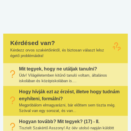
Kérdésed van?
Kérdezz orvos szakértőinktől, és biztosan választ lelsz
égető problémáidra!
Mit tegyek, hogy ne utáljak tanulni?
Üdv! Világéletemben kitűnő tanuló voltam, általános
iskolában és középiskolában is....
Hogy hívják ezt az érzést, illetve hogy tudnám
enyhíteni, formálni?
Megpróbálom elmagyarázni, bár előttem sem tiszta még.
Szóval van egy sorozat, és van...
Hogyan tovább? Mit tegyek? (17) - II.
Tisztelt Szakértő Asszony! Az óév utolsó napján küldött