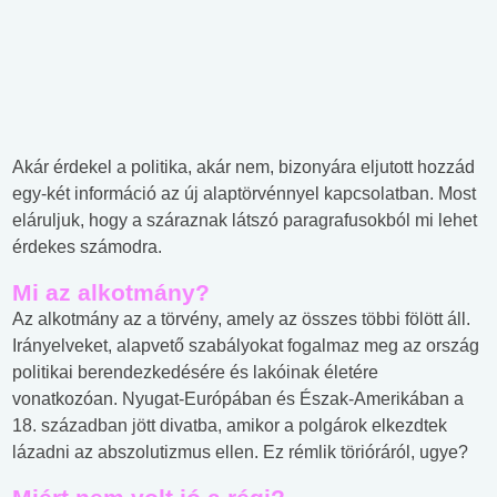
Akár érdekel a politika, akár nem, bizonyára eljutott hozzád
egy-két információ az új alaptörvénnyel kapcsolatban. Most
eláruljuk, hogy a száraznak látszó paragrafusokból mi lehet
érdekes számodra.
Mi az alkotmány?
Az alkotmány az a törvény, amely az összes többi fölött áll.
Irányelveket, alapvető szabályokat fogalmaz meg az ország
politikai berendezkedésére és lakóinak életére
vonatkozóan. Nyugat-Európában és Észak-Amerikában a
18. században jött divatba, amikor a polgárok elkezdtek
lázadni az abszolutizmus ellen. Ez rémlik törióráról, ugye?