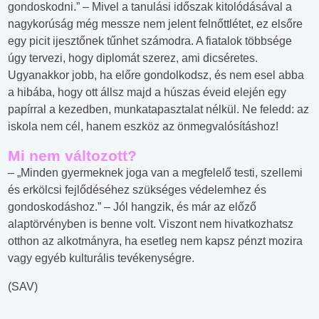
gondoskodni.” – Mivel a tanulási időszak kitolódásával a
nagykorúság még messze nem jelent felnőttlétet, ez elsőre
egy picit ijesztőnek tűnhet számodra. A fiatalok többsége
úgy tervezi, hogy diplomát szerez, ami dicséretes.
Ugyanakkor jobb, ha előre gondolkodsz, és nem esel abba
a hibába, hogy ott állsz majd a húszas éveid elején egy
papírral a kezedben, munkatapasztalat nélkül. Ne feledd: az
iskola nem cél, hanem eszköz az önmegvalósításhoz!
Mi nem változott?
– „Minden gyermeknek joga van a megfelelő testi, szellemi
és erkölcsi fejlődéséhez szükséges védelemhez és
gondoskodáshoz.” – Jól hangzik, és már az előző
alaptörvényben is benne volt. Viszont nem hivatkozhatsz
otthon az alkotmányra, ha esetleg nem kapsz pénzt mozira
vagy egyéb kulturális tevékenységre.
(SAV)