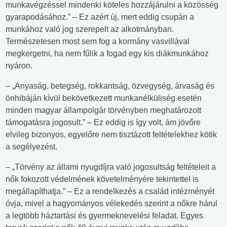
munkavégzéssel mindenki köteles hozzájárulni a közösség
gyarapodásához.” – Ez azért új, mert eddig csupán a
munkához való jog szerepelt az alkotmányban.
Természetesen most sem fog a kormány vasvillával
megkergetni, ha nem fűlik a fogad egy kis diákmunkához
nyáron.
– „Anyaság, betegség, rokkantság, özvegység, árvaság és
önhibáján kívül bekövetkezett munkanélküliség esetén
minden magyar állampolgár törvényben meghatározott
támogatásra jogosult.” – Ez eddig is így volt, ám jövőre
elvileg bizonyos, egyelőre nem tisztázott feltételekhez kötik
a segélyezést.
– „Törvény az állami nyugdíjra való jogosultság feltételeit a
nők fokozott védelmének követelményére tekintettel is
megállapíthatja.” – Ez a rendelkezés a család intézményét
óvja, mivel a hagyományos vélekedés szerint a nőkre hárul
a legtöbb háztartási és gyermeknevelési feladat. Egyes