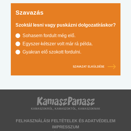
Szavazás
Szoktál lesni vagy puskázni dolgozatíráskor?
Sohasem fordult még elő.
Egyszer-kétszer volt már rá példa.
Gyakran elő szokott fordulni.
SZAVAZAT ELKÜLDÉSE
KAMASZOKRÓL, KAMASZOKTÓL, KAMASZOKNAK
FELHASZNÁLÁSI FELTÉTELEK ÉS ADATVÉDELEM
IMPRESSZUM