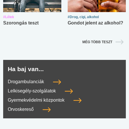
#Lélek
#Drog, cigi, alkohol
Szorongás teszt
Gondot jelent az alkohol?
MÉG TÖBB TESZT
Ha baj van...
Drogambulanciák
Lelkisegély-szolgálatok
Gyermekvédelmi központok
Orvoskereső