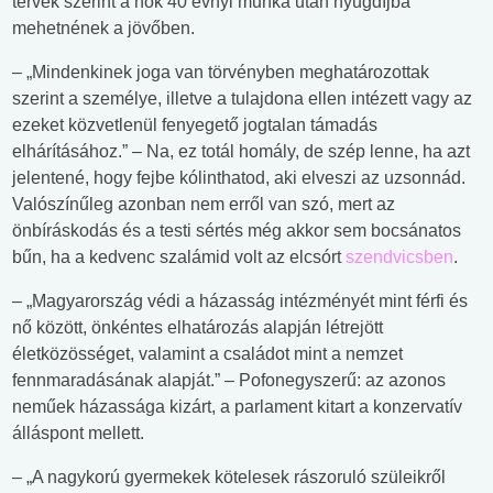
tervek szerint a nők 40 évnyi munka után nyugdíjba
mehetnének a jövőben.
– „Mindenkinek joga van törvényben meghatározottak
szerint a személye, illetve a tulajdona ellen intézett vagy az
ezeket közvetlenül fenyegető jogtalan támadás
elhárításához.” – Na, ez totál homály, de szép lenne, ha azt
jelentené, hogy fejbe kólinthatod, aki elveszi az uzsonnád.
Valószínűleg azonban nem erről van szó, mert az
önbíráskodás és a testi sértés még akkor sem bocsánatos
bűn, ha a kedvenc szalámid volt az elcsórt
szendvicsben
.
– „Magyarország védi a házasság intézményét mint férfi és
nő között, önkéntes elhatározás alapján létrejött
életközösséget, valamint a családot mint a nemzet
fennmaradásának alapját.” – Pofonegyszerű: az azonos
neműek házassága kizárt, a parlament kitart a konzervatív
álláspont mellett.
– „A nagykorú gyermekek kötelesek rászoruló szüleikről