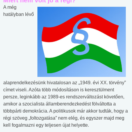
Miért nem volt jó a régi?
A még
hatályban lévő
alaprendelkezésünk hivatalosan az „1949. évi XX. törvény”
címet viseli. Azóta több módosításon is keresztülment
persze, leginkább az 1989-es rendszerváltozást követően,
amikor a szocialista államberendezkedést fölváltotta a
többpárti demokrácia. A politikusok már akkor tudták, hogy a
régi szöveg „foltozgatása” nem elég, és egyszer majd meg
kell fogalmazni egy teljesen újat helyette.