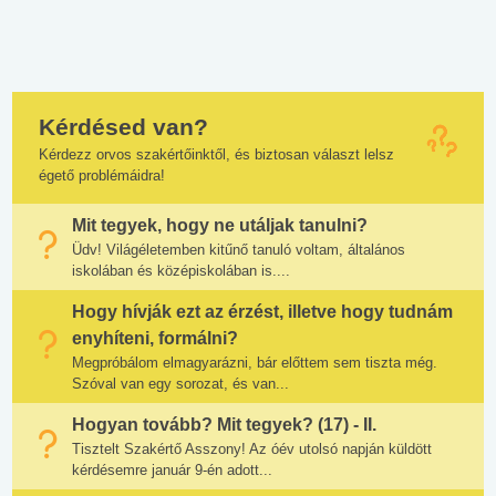
Kérdésed van?
Kérdezz orvos szakértőinktől, és biztosan választ lelsz
égető problémáidra!
Mit tegyek, hogy ne utáljak tanulni?
Üdv! Világéletemben kitűnő tanuló voltam, általános
iskolában és középiskolában is....
Hogy hívják ezt az érzést, illetve hogy tudnám
enyhíteni, formálni?
Megpróbálom elmagyarázni, bár előttem sem tiszta még.
Szóval van egy sorozat, és van...
Hogyan tovább? Mit tegyek? (17) - II.
Tisztelt Szakértő Asszony! Az óév utolsó napján küldött
kérdésemre január 9-én adott...