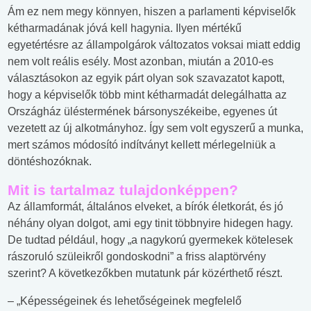
Ám ez nem megy könnyen, hiszen a parlamenti képviselők
kétharmadának jóvá kell hagynia. Ilyen mértékű
egyetértésre az állampolgárok változatos voksai miatt eddig
nem volt reális esély. Most azonban, miután a 2010-es
választásokon az egyik párt olyan sok szavazatot kapott,
hogy a képviselők több mint kétharmadát delegálhatta az
Országház üléstermének bársonyszékeibe, egyenes út
vezetett az új alkotmányhoz. Így sem volt egyszerű a munka,
mert számos módosító indítványt kellett mérlegelniük a
döntéshozóknak.
Mit is tartalmaz tulajdonképpen?
Az államformát, általános elveket, a bírók életkorát, és jó
néhány olyan dolgot, ami egy tinit többnyire hidegen hagy.
De tudtad például, hogy „a nagykorú gyermekek kötelesek
rászoruló szüleikről gondoskodni” a friss alaptörvény
szerint? A következőkben mutatunk pár közérthető részt.
– „Képességeinek és lehetőségeinek megfelelő