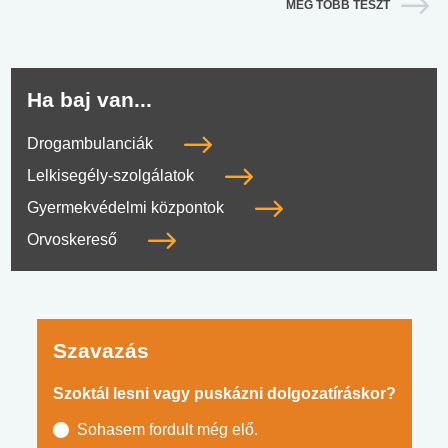
MÉG TÖBB TESZT
Ha baj van...
Drogambulanciák
Lelkisegély-szolgálatok
Gyermekvédelmi központok
Orvoskereső
Szavazás
Szoktál lesni vagy puskázni dolgozatíráskor?
Sohasem fordult még elő.