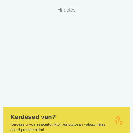
Hirdetés
Kérdésed van?
Kérdezz orvos szakértőinktől, és biztosan választ lelsz
égető problémáidra!