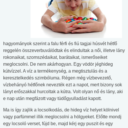
hagyományok szerint a falu férfi és fiú tagjai húsvét hétfő
reggelén összeverbuválódtak és elindultak a női, illetve lány
rokonaikat, szomszédaikat, barátaikat, ismerőseiket
meglocsolni. De nem akárhogyan. Egy vödör jéghideg
kútvízzel. A víz a termékenység, a megtisztulás és a
keresztelkedés szimbóluma. Régen még vízbevezető,
vízbehányó hétfőnek nevezték ezt a napot, mert bizony sok
lányt erőszakkal hurcoltak a kútra. Volt olyan nő és lány, aki
e nap után megfázott vagy tüdőgyulladást kapott.
Ma is így zajlik a locsolkodás, de hideg víz helyet kölnivel
vagy parfümmel illik meglocsolni a hölgyeket. Előtte mondj
egy locsoló verset, fújd be, majd kérj egy puszit és egy