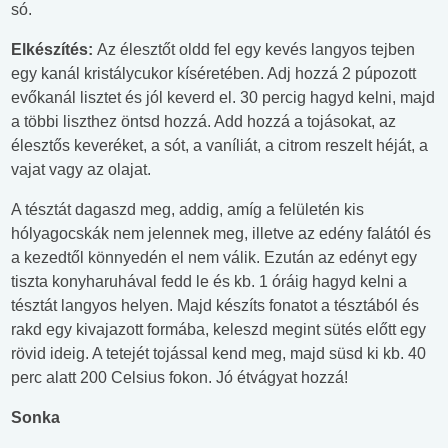
só.
Elkészítés:
Az élesztőt oldd fel egy kevés langyos tejben
egy kanál kristálycukor kíséretében. Adj hozzá 2 púpozott
evőkanál lisztet és jól keverd el. 30 percig hagyd kelni, majd
a többi liszthez öntsd hozzá. Add hozzá a tojásokat, az
élesztős keveréket, a sót, a vaníliát, a citrom reszelt héját, a
vajat vagy az olajat.
A tésztát dagaszd meg, addig, amíg a felületén kis
hólyagocskák nem jelennek meg, illetve az edény falától és
a kezedtől könnyedén el nem válik. Ezután az edényt egy
tiszta konyharuhával fedd le és kb. 1 óráig hagyd kelni a
tésztát langyos helyen. Majd készíts fonatot a tésztából és
rakd egy kivajazott formába, keleszd megint sütés előtt egy
rövid ideig. A tetejét tojással kend meg, majd süsd ki kb. 40
perc alatt 200 Celsius fokon. Jó étvágyat hozzá!
Sonka