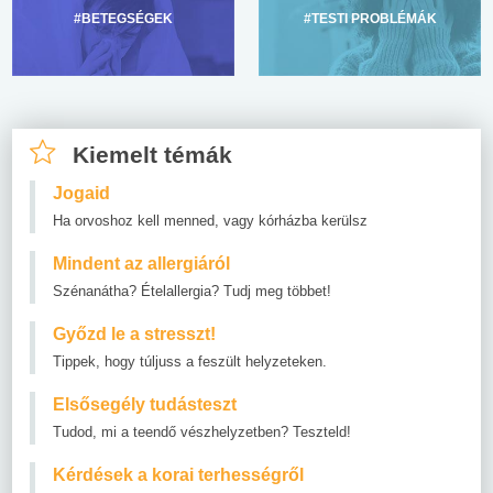
#BETEGSÉGEK
#TESTI PROBLÉMÁK
Kiemelt témák
Jogaid
Ha orvoshoz kell menned, vagy kórházba kerülsz
Mindent az allergiáról
Szénanátha? Ételallergia? Tudj meg többet!
Győzd le a stresszt!
Tippek, hogy túljuss a feszült helyzeteken.
Elsősegély tudásteszt
Tudod, mi a teendő vészhelyzetben? Teszteld!
Kérdések a korai terhességről