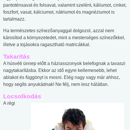
pantoténsavat és folsavat, valamint szelént, káliumot, cinket,
foszfort, vasat, kálciumot, nátriumot és magnéziumot is
tartalmazz.
Ha természetes színezőanyaggal dolgozol, azzal nem
károsítod a környezetedet, mint a mesterséges színezőkkel,
illetve a tojásokra ragasztható matricákkal.
Takarítás
A húsvéti ünnep előtt a háziasszonyok belefognak a tavaszi
nagytakarításba. Ekkor az idő egyre kellemesebb, lehet
ablakot és függönyt is mosni. Elég nagy vagy már ahhoz,
hogy segíts anyukádnak! Ne félj, nem lesz hálátlan.
Locsolkodás
A régi