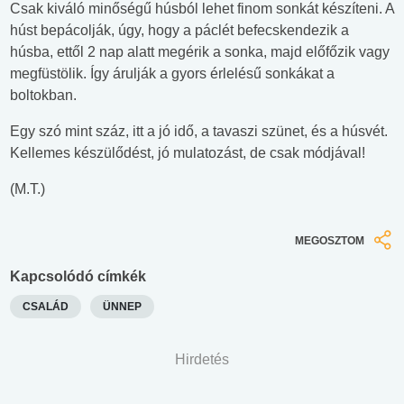
Csak kiváló minőségű húsból lehet finom sonkát készíteni. A
húst bepácolják, úgy, hogy a páclét befecskendezik a
húsba, ettől 2 nap alatt megérik a sonka, majd előfőzik vagy
megfüstölik. Így árulják a gyors érlelésű sonkákat a
boltokban.
Egy szó mint száz, itt a jó idő, a tavaszi szünet, és a húsvét.
Kellemes készülődést, jó mulatozást, de csak módjával!
(M.T.)
MEGOSZTOM
Kapcsolódó címkék
CSALÁD
ÜNNEP
Hirdetés