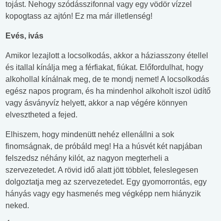
tojást. Nehogy szódásszifonnal vagy egy vödör vízzel
kopogtass az ajtón! Ez ma már illetlenség!
Evés, ivás
Amikor lezajlott a locsolkodás, akkor a háziasszony étellel
és itallal kínálja meg a férfiakat, fiúkat. Előfordulhat, hogy
alkohollal kínálnak meg, de te mondj nemet! A locsolkodás
egész napos program, és ha mindenhol alkoholt iszol üdítő
vagy ásványvíz helyett, akkor a nap végére könnyen
elvesztheted a fejed.
Elhiszem, hogy mindenütt nehéz ellenállni a sok
finomságnak, de próbáld meg! Ha a húsvét két napjában
felszedsz néhány kilót, az nagyon megterheli a
szervezetedet. A rövid idő alatt jött többlet, feleslegesen
dolgoztatja meg az szervezetedet. Egy gyomorrontás, egy
hányás vagy egy hasmenés meg végképp nem hiányzik
neked.