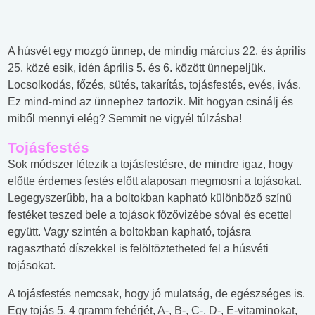
A húsvét egy mozgó ünnep, de mindig március 22. és április
25. közé esik, idén április 5. és 6. között ünnepeljük.
Locsolkodás, főzés, sütés, takarítás, tojásfestés, evés, ivás.
Ez mind-mind az ünnephez tartozik. Mit hogyan csinálj és
miből mennyi elég? Semmit ne vigyél túlzásba!
Tojásfestés
Sok módszer létezik a tojásfestésre, de mindre igaz, hogy
előtte érdemes festés előtt alaposan megmosni a tojásokat.
Legegyszerűbb, ha a boltokban kapható különböző színű
festéket teszed bele a tojások főzővizébe sóval és ecettel
együtt. Vagy szintén a boltokban kapható, tojásra
ragasztható díszekkel is felöltöztetheted fel a húsvéti
tojásokat.
A tojásfestés nemcsak, hogy jó mulatság, de egészséges is.
Egy tojás 5, 4 gramm fehérjét, A-, B-, C-, D-, E-vitaminokat,