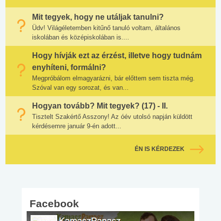
Mit tegyek, hogy ne utáljak tanulni?
Üdv! Világéletemben kitűnő tanuló voltam, általános
iskolában és középiskolában is....
Hogy hívják ezt az érzést, illetve hogy tudnám
enyhíteni, formálni?
Megpróbálom elmagyarázni, bár előttem sem tiszta még.
Szóval van egy sorozat, és van...
Hogyan tovább? Mit tegyek? (17) - II.
Tisztelt Szakértő Asszony! Az óév utolsó napján küldött
kérdésemre január 9-én adott...
ÉN IS KÉRDEZEK
Facebook