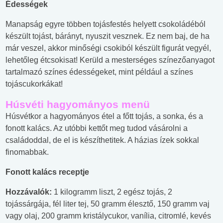
Édességek
Manapság egyre többen tojásfestés helyett csokoládéból
készült tojást, bárányt, nyuszit vesznek. Ez nem baj, de ha
már veszel, akkor minőségi csokiból készült figurát vegyél,
lehetőleg étcsokisat! Kerüld a mesterséges színezőanyagot
tartalmazó színes édességeket, mint például a színes
tojáscukorkákat!
Húsvéti hagyományos menü
Húsvétkor a hagyományos étel a főtt tojás, a sonka, és a
fonott kalács. Az utóbbi kettőt meg tudod vásárolni a
családoddal, de el is készíthetitek. A házias ízek sokkal
finomabbak.
Fonott kalács receptje
Hozzávalók:
1 kilogramm liszt, 2 egész tojás, 2
tojássárgája, fél liter tej, 50 gramm élesztő, 150 gramm vaj
vagy olaj, 200 gramm kristálycukor, vanília, citromlé, kevés