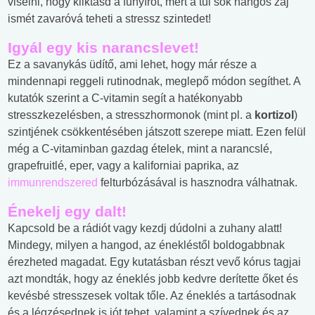
viselni, hogy kiiktasd a fűnyírót, mert a túl sok hangos zaj
ismét zavaróvá teheti a stressz szintedet!
Igyál egy kis narancslevet!
Ez a savanykás üdítő, ami lehet, hogy már része a
mindennapi reggeli rutinodnak, meglepő módon segíthet. A
kutatók szerint a C-vitamin segít a hatékonyabb
stresszkezelésben, a stresszhormonok (mint pl. a
kortizol
)
szintjének csökkentésében játszott szerepe miatt. Ezen felül
még a C-vitaminban gazdag ételek, mint a narancslé,
grapefruitlé, eper, vagy a kaliforniai paprika, az
immunrendszered
felturbózásával is hasznodra válhatnak.
Énekelj egy dalt!
Kapcsold be a rádiót vagy kezdj dúdolni a zuhany alatt!
Mindegy, milyen a hangod, az énekléstől boldogabbnak
érezheted magadat. Egy kutatásban részt vevő kórus tagjai
azt mondták, hogy az éneklés jobb kedvre derítette őket és
kevésbé stresszesek voltak tőle. Az éneklés a tartásodnak
és a légzésednek is jót tehet, valamint a szívednek és az