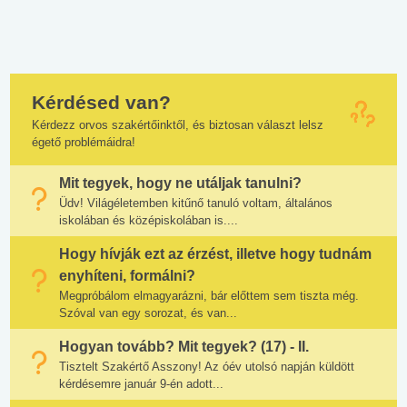
Kérdésed van?
Kérdezz orvos szakértőinktől, és biztosan választ lelsz
égető problémáidra!
Mit tegyek, hogy ne utáljak tanulni?
Üdv! Világéletemben kitűnő tanuló voltam, általános
iskolában és középiskolában is....
Hogy hívják ezt az érzést, illetve hogy tudnám
enyhíteni, formálni?
Megpróbálom elmagyarázni, bár előttem sem tiszta még.
Szóval van egy sorozat, és van...
Hogyan tovább? Mit tegyek? (17) - II.
Tisztelt Szakértő Asszony! Az óév utolsó napján küldött
kérdésemre január 9-én adott...