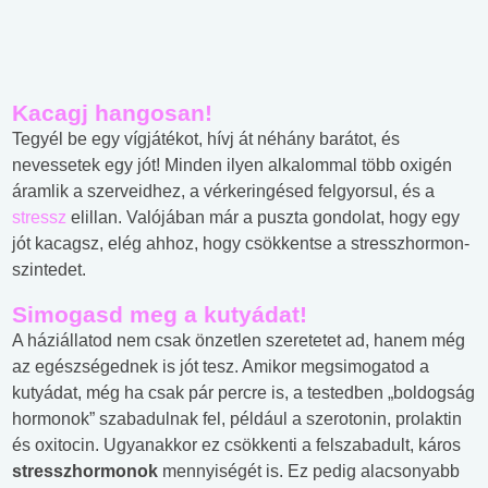
Kacagj hangosan!
Tegyél be egy vígjátékot, hívj át néhány barátot, és
nevessetek egy jót! Minden ilyen alkalommal több oxigén
áramlik a szerveidhez, a vérkeringésed felgyorsul, és a
stressz
elillan. Valójában már a puszta gondolat, hogy egy
jót kacagsz, elég ahhoz, hogy csökkentse a stresszhormon-
szintedet.
Simogasd meg a kutyádat!
A háziállatod nem csak önzetlen szeretetet ad, hanem még
az egészségednek is jót tesz. Amikor megsimogatod a
kutyádat, még ha csak pár percre is, a testedben „boldogság
hormonok” szabadulnak fel, például a szerotonin, prolaktin
és oxitocin. Ugyanakkor ez csökkenti a felszabadult, káros
stresszhormonok
mennyiségét is. Ez pedig alacsonyabb