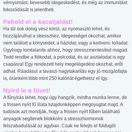
vérnyomást, kevesebb idegeskedést, és még az immunitást
fokozódását is jelentheti.
Pakold el a kacatjaidat!
Ha túl sok dolog vesz körül, az nyomasztó lehet, és
hozzájárulhat a stresszhez. Idegességet okozhat, amikor
nem találod a könyvedet, a házidat, vagy a kedvenc tolladat.
Úgyhogy lomtalaníts ahhoz, hogy stresszmentesítsd magad.
Tedd rendbe a fiókodat, a polcodat, és az asztalodat is egy
csapásra! Egy rendezett hely megelégedést okozhat, erőt
adhat. Ráadásul a tavaszi nagytakarítás egy jó mozgásfajta
is, óránként több mint 250 kalóriát égethetsz el így.
Nyírd le a füvet!
A fűnyírás lehet, hogy úgy hangzik, mintha munka lenne, de
a frissen nyírt fű illata tulajdonképpen megnyugtat majd. A
tudósok azt mondják, hogy a frissen nyírt fűben található
anyagok segítenek blokkolni a stresszhormonok
felszabadulását az agyban. Csak ne felejts el füldugót