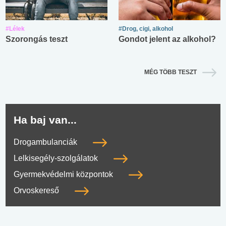
#Lélek
#Drog, cigi, alkohol
Szorongás teszt
Gondot jelent az alkohol?
MÉG TÖBB TESZT
Ha baj van...
Drogambulanciák
Lelkisegély-szolgálatok
Gyermekvédelmi központok
Orvoskereső