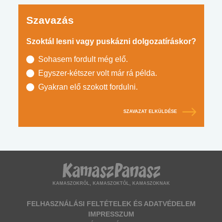
Szavazás
Szoktál lesni vagy puskázni dolgozatíráskor?
Sohasem fordult még elő.
Egyszer-kétszer volt már rá példa.
Gyakran elő szokott fordulni.
SZAVAZAT ELKÜLDÉSE
KAMASZOKRÓL, KAMASZOKTÓL, KAMASZOKNAK
FELHASZNÁLÁSI FELTÉTELEK ÉS ADATVÉDELEM
IMPRESSZUM