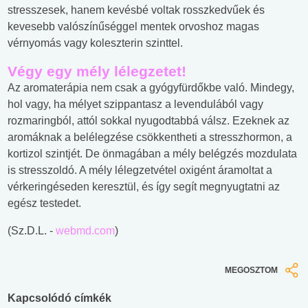
stresszesek, hanem kevésbé voltak rosszkedvűek és
kevesebb valószínűséggel mentek orvoshoz magas
vérnyomás vagy koleszterin szinttel.
Végy egy mély lélegzetet!
Az aromaterápia nem csak a gyógyfürdőkbe való. Mindegy,
hol vagy, ha mélyet szippantasz a levendulából vagy
rozmaringból, attól sokkal nyugodtabbá válsz. Ezeknek az
aromáknak a belélegzése csökkentheti a stresszhormon, a
kortizol szintjét. De önmagában a mély belégzés mozdulata
is stresszoldó. A mély lélegzetvétel oxigént áramoltat a
vérkeringéseden keresztül, és így segít megnyugtatni az
egész testedet.
(Sz.D.L. -
webmd.com
)
MEGOSZTOM
Kapcsolódó címkék