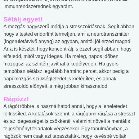
immunrendszerednek egyaránt.
Sétálj egyet!
A mozgás nagyszerű módja a stresszoldásnak. Segít abban,
hogy a tested endorfint termeljen, ami a neurotranszmitter
(ingerületátvivő anyag) az agyban, amitől jól érzed magad.
Arra is késztet, hogy koncentrálj, s ezzel segít abban, hogy
elfeledd, mitől vagy ideges. Ha meleg, napos időben
mozogsz, az szintén javíthat a kedélyeden. Ha gyors
tempóban sétálsz legalább harminc percet, akkor pedig a
napi mozgás szükségletedet is kielégíted, és annak
stresszoldó előnyeit is még jobban kihasználod.
Rágózz!
A rágót többre is használhatod annál, hogy a leheletedet
felfrissíted. A kutatások szerint, a rágógumi rágása a stresszt
és az idegességet is csökkenti, valamint növeli a mentális
teljesítményt feladatok végzésekor. Egy tanulmányban, a
rágózók nem csak azt tapasztalták, hogy kevésbé voltak