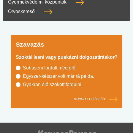
Gyermekvédelmi központok
Orvoskereső
Szavazás
Szoktál lesni vagy puskázni dolgozatíráskor?
Sohasem fordult még elő.
Egyszer-kétszer volt már rá példa.
Gyakran elő szokott fordulni.
SZAVAZAT ELKÜLDÉSE