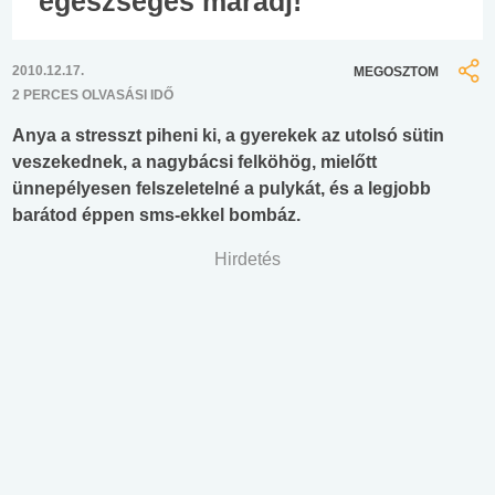
egészséges maradj!
2010.12.17.
MEGOSZTOM
2 PERCES OLVASÁSI IDŐ
Anya a stresszt piheni ki, a gyerekek az utolsó sütin
veszekednek, a nagybácsi felköhög, mielőtt
ünnepélyesen felszeletelné a pulykát, és a legjobb
barátod éppen sms-ekkel bombáz.
Hirdetés