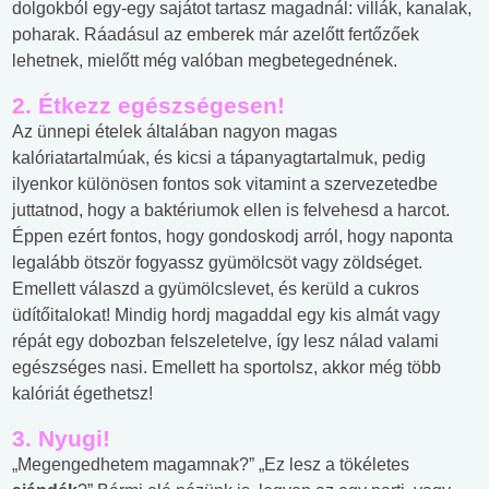
dolgokból egy-egy sajátot tartasz magadnál: villák, kanalak,
poharak. Ráadásul az emberek már azelőtt fertőzőek
lehetnek, mielőtt még valóban megbetegednének.
2. Étkezz egészségesen!
Az ünnepi ételek általában nagyon magas
kalóriatartalmúak, és kicsi a tápanyagtartalmuk, pedig
ilyenkor különösen fontos sok vitamint a szervezetedbe
juttatnod, hogy a baktériumok ellen is felvehesd a harcot.
Éppen ezért fontos, hogy gondoskodj arról, hogy naponta
legalább ötször fogyassz gyümölcsöt vagy zöldséget.
Emellett válaszd a gyümölcslevet, és kerüld a cukros
üdítőitalokat! Mindig hordj magaddal egy kis almát vagy
répát egy dobozban felszeletelve, így lesz nálad valami
egészséges nasi. Emellett ha sportolsz, akkor még több
kalóriát égethetsz!
3. Nyugi!
„Megengedhetem magamnak?” „Ez lesz a tökéletes