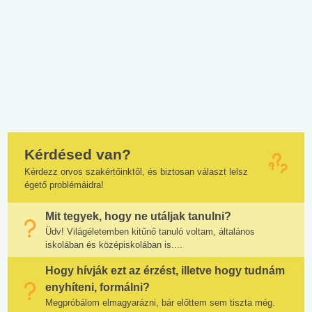
Kérdésed van?
Kérdezz orvos szakértőinktől, és biztosan választ lelsz
égető problémáidra!
Mit tegyek, hogy ne utáljak tanulni?
Üdv! Világéletemben kitűnő tanuló voltam, általános
iskolában és középiskolában is....
Hogy hívják ezt az érzést, illetve hogy tudnám
enyhíteni, formálni?
Megpróbálom elmagyarázni, bár előttem sem tiszta még.