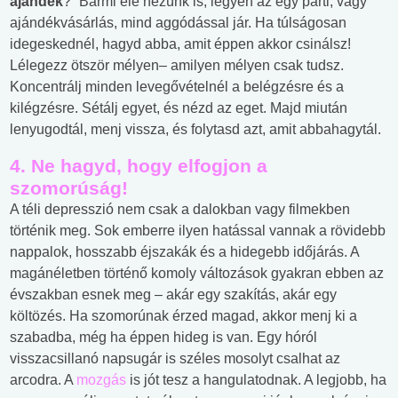
ajándék
?” Bármi elé nézünk is, legyen az egy parti, vagy
ajándékvásárlás, mind aggódással jár. Ha túlságosan
idegeskednél, hagyd abba, amit éppen akkor csinálsz!
Lélegezz ötször mélyen– amilyen mélyen csak tudsz.
Koncentrálj minden levegővételnél a belégzésre és a
kilégzésre. Sétálj egyet, és nézd az eget. Majd miután
lenyugodtál, menj vissza, és folytasd azt, amit abbahagytál.
4. Ne hagyd, hogy elfogjon a
szomorúság!
A téli depresszió nem csak a dalokban vagy filmekben
történik meg. Sok emberre ilyen hatással vannak a rövidebb
nappalok, hosszabb éjszakák és a hidegebb időjárás. A
magánéletben történő komoly változások gyakran ebben az
évszakban esnek meg – akár egy szakítás, akár egy
költözés. Ha szomorúnak érzed magad, akkor menj ki a
szabadba, még ha éppen hideg is van. Egy hóról
visszacsillanó napsugár is széles mosolyt csalhat az
arcodra. A
mozgás
is jót tesz a hangulatodnak. A legjobb, ha