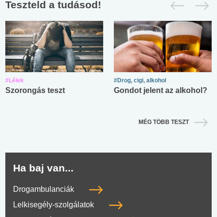
Teszteld a tudásod!
#Lélek
#Drog, cigi, alkohol
Szorongás teszt
Gondot jelent az alkohol?
MÉG TÖBB TESZT
Ha baj van...
Drogambulanciák
Lelkisegély-szolgálatok