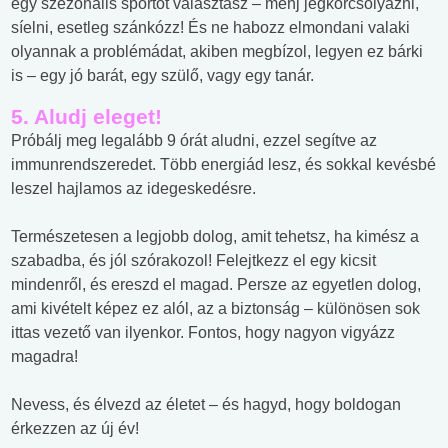
egy szezonális sportot választasz – menj jégkorcsolyázni,
síelni, esetleg szánkózz! És ne habozz elmondani valaki
olyannak a problémádat, akiben megbízol, legyen ez bárki
is – egy jó barát, egy szülő, vagy egy tanár.
5. Aludj eleget!
Próbálj meg legalább 9 órát aludni, ezzel segítve az
immunrendszeredet. Több energiád lesz, és sokkal kevésbé
leszel hajlamos az idegeskedésre.
Természetesen a legjobb dolog, amit tehetsz, ha kimész a
szabadba, és jól szórakozol! Felejtkezz el egy kicsit
mindenről, és ereszd el magad. Persze az egyetlen dolog,
ami kivételt képez ez alól, az a biztonság – különösen sok
ittas vezető van ilyenkor. Fontos, hogy nagyon vigyázz
magadra!
Nevess, és élvezd az életet – és hagyd, hogy boldogan
érkezzen az új év!