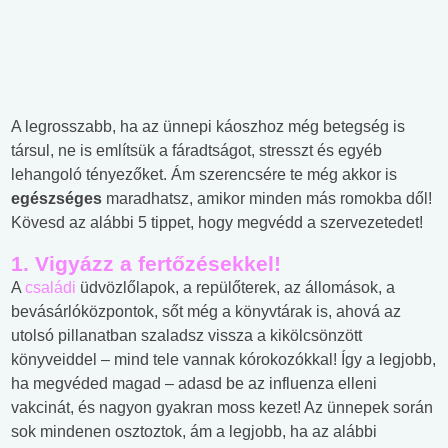
A legrosszabb, ha az ünnepi káoszhoz még betegség is
társul, ne is említsük a fáradtságot, stresszt és egyéb
lehangoló tényezőket. Ám szerencsére te még akkor is
egészséges
maradhatsz, amikor minden más romokba dől!
Kövesd az alábbi 5 tippet, hogy megvédd a szervezetedet!
1. Vigyázz a fertőzésekkel!
A
családi
üdvözlőlapok, a repülőterek, az állomások, a
bevásárlóközpontok, sőt még a könyvtárak is, ahová az
utolsó pillanatban szaladsz vissza a kikölcsönzött
könyveiddel – mind tele vannak kórokozókkal! Így a legjobb,
ha megvéded magad – adasd be az influenza elleni
vakcinát, és nagyon gyakran moss kezet! Az ünnepek során
sok mindenen osztoztok, ám a legjobb, ha az alábbi