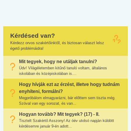
Kérdésed van?
Kérdezz orvos szakértőinktől, és biztosan választ lelsz
égető problémáidra!
Mit tegyek, hogy ne utáljak tanulni?
Üdv! Világéletemben kitűnő tanuló voltam, általános
iskolában és középiskolában is....
Hogy hívják ezt az érzést, illetve hogy tudnám
enyhíteni, formálni?
Megpróbálom elmagyarázni, bár előttem sem tiszta még.
Szóval van egy sorozat, és van...
Hogyan tovább? Mit tegyek? (17) - II.
Tisztelt Szakértő Asszony! Az óév utolsó napján küldött
kérdésemre január 9-én adott...