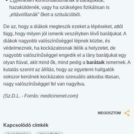
Egyenesen konfrontálódnának a barátjukkal,
hazaküldenék, vagy ha szükséges fizikálisan is
„eltávolítanák” őket a szituációból.
De az, hogy a diákok megteszik ezeket a lépéseket, attól
függ, hogy milyen jól ismerik veszélyben lévő barátjukat. A
diákok nagyobb valószínűséggel lépnek közbe, és
védelmeznek, ha kockázatosnak ítélik a helyzetet, de
nagyobb valószínűséggel engedik el a lány barátjukat egy
olyan fiúval, akit mind ők, mind pedig a
barátaik
ismernek. A
kutatás szerint az állítás, hogy az egyetemi hallgatók
sokszor kerülnek kockázatos szexuális aktusba ittasan,
nagy valószínűséggel fel van nagyítva.
(Sz.D.L. - Forrás: medicinenet.com)
MEGOSZTOM
Kapcsolódó címkék