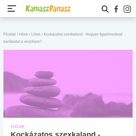
Főoldal
/
Hírek
/
Lélek
/
Kockázatos szexkaland - Hogyan figyelmeztesd
barátaidat a veszélyre?
#LÉLEK
Kockázatos szexkaland -