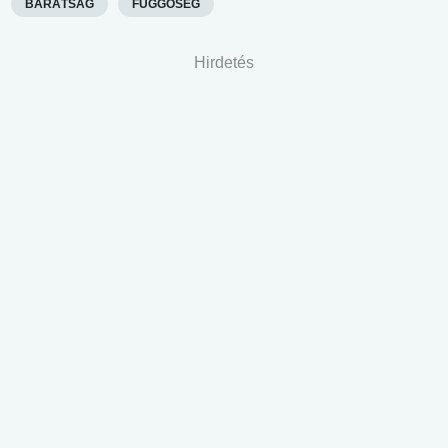
BARÁTSÁG
FÜGGŐSÉG
Hirdetés