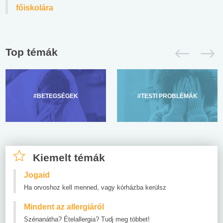
főiskolára
Top témák
#BETEGSÉGEK
#TESTI PROBLÉMÁK
Kiemelt témák
Jogaid
Ha orvoshoz kell menned, vagy kórházba kerülsz
Mindent az allergiáról
Szénanátha? Ételallergia? Tudj meg többet!