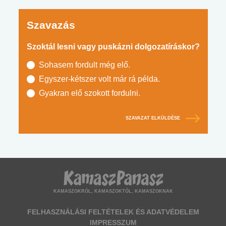
Szavazás
Szoktál lesni vagy puskázni dolgozatíráskor?
Sohasem fordult még elő.
Egyszer-kétszer volt már rá példa.
Gyakran elő szokott fordulni.
SZAVAZAT ELKÜLDÉSE
KAMASZOKRÓL, KAMASZOKTÓL, KAMASZOKNAK
FELHASZNÁLÁSI FELTÉTELEK ÉS ADATVÉDELEM
IMPRESSZUM