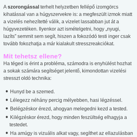
A
szorongással
terhelt helyzetben fellépő izomgörcs
kihatással van a húgyszervekre is: a megfeszült izmok miatt
a vizelés nehezítetté válik, a vizelet lassabban jut át a
húgyvezetéken. Ilyenkor azt ismételgetni, hogy „nyugi,
lazíts” semmit sem segít, hiszen a fokozódó testi inger csak
tovább fokozhatja a már kialakult stresszreakciókat.
Mit tehetsz ellene?
Ha téged is érint a probléma, számodra is enyhülést hozhat
a sokak számára segítséget jelentő, kimondottan vizelési
stresszt oldó technika:
Hunyd be a szemed.
Lélegezz néhány percig mélyebben, hasi légzéssel.
Belégzéskor érezd, ahogyan melegedni kezd a tested.
Kilégzéskor érezd, hogy minden feszültség elhagyja a
testedet.
Ha amúgy is vizuális alkat vagy, segíthet az ellazulásban