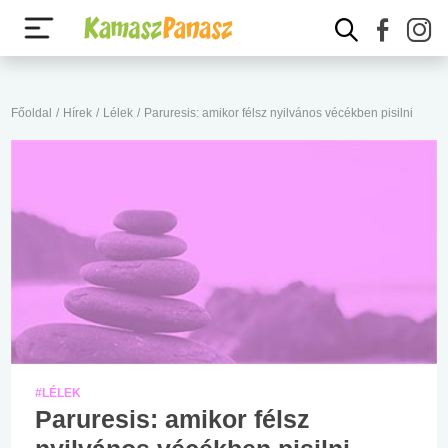
Főoldal
/
Hírek
/
Lélek
/
Paruresis: amikor félsz nyilvános vécékben pisilni
#LÉLEK
Paruresis: amikor félsz