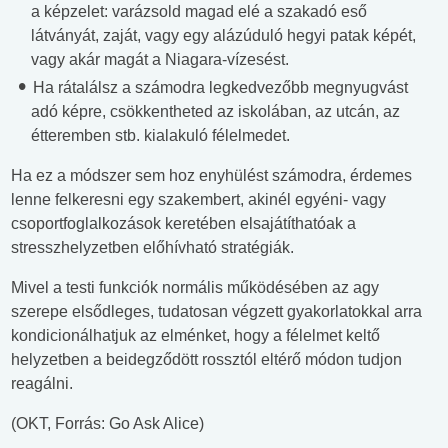
a képzelet: varázsold magad elé a szakadó eső
látványát, zaját, vagy egy alázúduló hegyi patak képét,
vagy akár magát a Niagara-vízesést.
Ha rátalálsz a számodra legkedvezőbb megnyugvást
adó képre, csökkentheted az iskolában, az utcán, az
étteremben stb. kialakuló félelmedet.
Ha ez a módszer sem hoz enyhülést számodra, érdemes
lenne felkeresni egy szakembert, akinél egyéni- vagy
csoportfoglalkozások keretében elsajátíthatóak a
stresszhelyzetben előhívható stratégiák.
Mivel a testi funkciók normális működésében az agy
szerepe elsődleges, tudatosan végzett gyakorlatokkal arra
kondicionálhatjuk az elménket, hogy a félelmet keltő
helyzetben a beidegződött rossztól eltérő módon tudjon
reagálni.
(OKT, Forrás: Go Ask Alice)