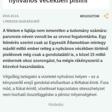
nyilvános vécékben pisilni
2015.10.14.
MEGOSZTOM
1 PERCES OLVASÁSI IDŐ
A félelem e fajtája nem ismeretlen a tudomány számára:
paruresis néven vonult be az orvosi fogalomtárba. Egy
felmérés szerint csak az Egyesült Államokban mintegy
másfél millió ember retteg a nyilvános vécékben történő
pisilésnek még csak a gondolatától is, s közel 15 millió
embernek okoz szorongást, ha mégis rákényszerül a
közvécé használatára.
Végsőkig tartogatni a vizeletet nyilvános helyen – ez a
kényszerítő erejű gondolat elsősorban a férfiakat érinti. Fura
mód, a fiúkat érintő, vizeléssel kapcsolatos stresszhelyzet
nem hozható összefüggésbe a pénisz milyenségével.
Hirdetés