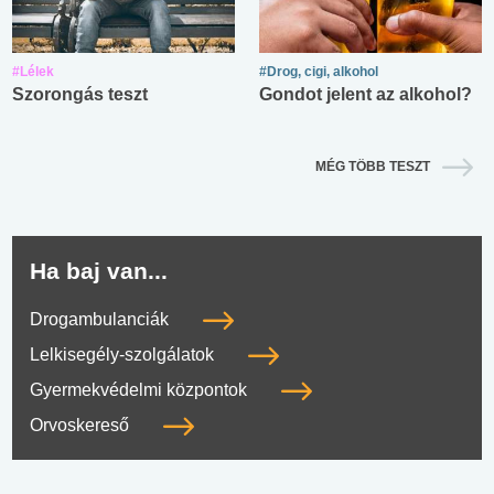
#Lélek
#Drog, cigi, alkohol
Szorongás teszt
Gondot jelent az alkohol?
MÉG TÖBB TESZT
Ha baj van...
Drogambulanciák
Lelkisegély-szolgálatok
Gyermekvédelmi központok
Orvoskereső