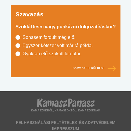
Szavazás
Szoktál lesni vagy puskázni dolgozatíráskor?
Sohasem fordult még elő.
Egyszer-kétszer volt már rá példa.
Gyakran elő szokott fordulni.
SZAVAZAT ELKÜLDÉSE
KAMASZOKRÓL, KAMASZOKTÓL, KAMASZOKNAK
FELHASZNÁLÁSI FELTÉTELEK ÉS ADATVÉDELEM
IMPRESSZUM