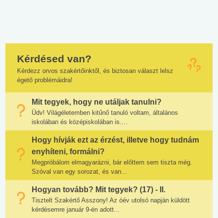
Kérdésed van?
Kérdezz orvos szakértőinktől, és biztosan választ lelsz
égető problémáidra!
Mit tegyek, hogy ne utáljak tanulni?
Üdv! Világéletemben kitűnő tanuló voltam, általános
iskolában és középiskolában is....
Hogy hívják ezt az érzést, illetve hogy tudnám
enyhíteni, formálni?
Megpróbálom elmagyarázni, bár előttem sem tiszta még.
Szóval van egy sorozat, és van...
Hogyan tovább? Mit tegyek? (17) - II.
Tisztelt Szakértő Asszony! Az óév utolsó napján küldött
kérdésemre január 9-én adott...