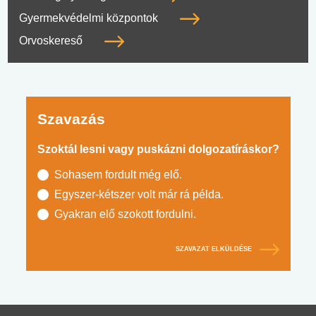
Gyermekvédelmi központok
Orvoskereső
Szavazás
Szoktál lesni vagy puskázni dolgozatíráskor?
Sohasem fordult még elő.
Egyszer-kétszer volt már rá példa.
Gyakran elő szokott fordulni.
SZAVAZAT ELKÜLDÉSE