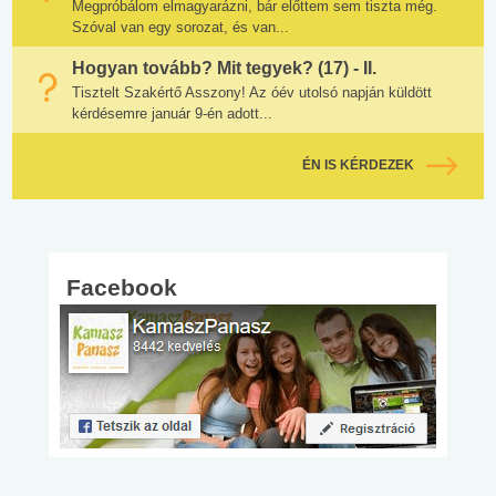
Megpróbálom elmagyarázni, bár előttem sem tiszta még.
Szóval van egy sorozat, és van...
Hogyan tovább? Mit tegyek? (17) - II.
Tisztelt Szakértő Asszony! Az óév utolsó napján küldött
kérdésemre január 9-én adott...
ÉN IS KÉRDEZEK
Facebook