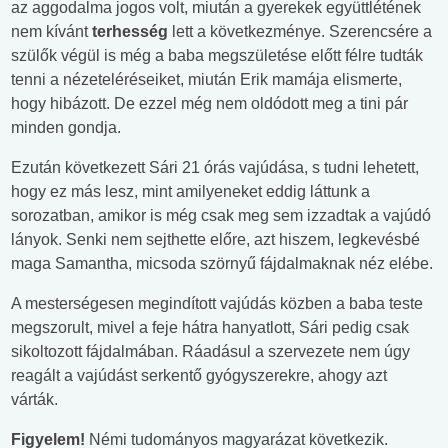
az aggodalma jogos volt, miután a gyerekek együttlétének
nem kívánt
terhesség
lett a következménye. Szerencsére a
szülők végül is még a baba megszületése előtt félre tudták
tenni a nézeteléréseiket, miután Erik mamája elismerte,
hogy hibázott. De ezzel még nem oldódott meg a tini pár
minden gondja.
Ezután következett Sári 21 órás vajúdása, s tudni lehetett,
hogy ez más lesz, mint amilyeneket eddig láttunk a
sorozatban, amikor is még csak meg sem izzadtak a vajúdó
lányok. Senki nem sejthette előre, azt hiszem, legkevésbé
maga Samantha, micsoda szörnyű fájdalmaknak néz elébe.
A mesterségesen megindított vajúdás közben a baba teste
megszorult, mivel a feje hátra hanyatlott, Sári pedig csak
sikoltozott fájdalmában. Ráadásul a szervezete nem úgy
reagált a vajúdást serkentő gyógyszerekre, ahogy azt
várták.
Figyelem!
Némi tudományos magyarázat következik.