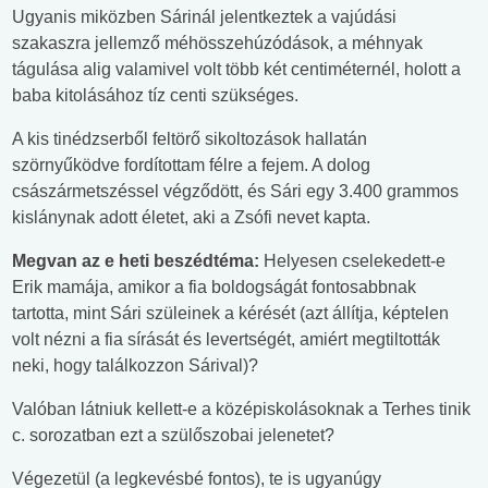
Ugyanis miközben Sárinál jelentkeztek a vajúdási
szakaszra jellemző méhösszehúzódások, a méhnyak
tágulása alig valamivel volt több két centiméternél, holott a
baba kitolásához tíz centi szükséges.
A kis tinédzserből feltörő sikoltozások hallatán
szörnyűködve fordítottam félre a fejem. A dolog
császármetszéssel végződött, és Sári egy 3.400 grammos
kislánynak adott életet, aki a Zsófi nevet kapta.
Megvan az e heti beszédtéma:
Helyesen cselekedett-e
Erik mamája, amikor a fia boldogságát fontosabbnak
tartotta, mint Sári szüleinek a kérését (azt állítja, képtelen
volt nézni a fia sírását és levertségét, amiért megtiltották
neki, hogy találkozzon Sárival)?
Valóban látniuk kellett-e a középiskolásoknak a Terhes tinik
c. sorozatban ezt a szülőszobai jelenetet?
Végezetül (a legkevésbé fontos), te is ugyanúgy