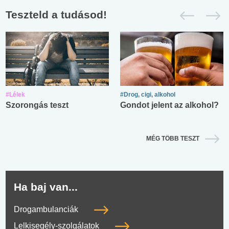
Teszteld a tudásod!
#Lélek
#Drog, cigi, alkohol
Szorongás teszt
Gondot jelent az alkohol?
MÉG TÖBB TESZT
Ha baj van...
Drogambulanciák
Lelkisegély-szolgálatok