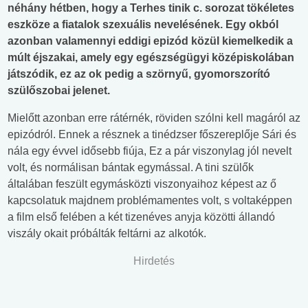
néhány hétben, hogy a Terhes tinik c. sorozat tökéletes
eszköze a fiatalok szexuális nevelésének. Egy okból
azonban valamennyi eddigi epizód közül kiemelkedik a
múlt éjszakai, amely egy egészségügyi középiskolában
játszódik, ez az ok pedig a szörnyű, gyomorszorító
szülőszobai jelenet.
Mielőtt azonban erre rátérnék, röviden szólni kell magáról az
epizódról. Ennek a résznek a tinédzser főszereplője Sári és
nála egy évvel idősebb fiúja, Ez a pár viszonylag jól nevelt
volt, és normálisan bántak egymással. A tini szülők
általában feszült egymásközti viszonyaihoz képest az ő
kapcsolatuk majdnem problémamentes volt, s voltaképpen
a film első felében a két tizenéves anyja közötti állandó
viszály okait próbálták feltárni az alkotók.
Hirdetés