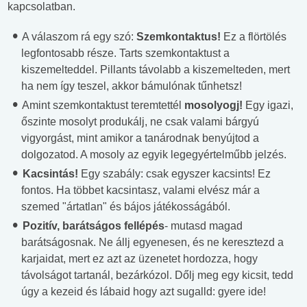
kapcsolatban.
A válaszom rá egy szó:
Szemkontaktus!
Ez a flörtölés
legfontosabb része. Tarts szemkontaktust a
kiszemelteddel. Pillants távolabb a kiszemelteden, mert
ha nem így teszel, akkor bámulónak tűnhetsz!
Amint szemkontaktust teremtettél
mosolyogj!
Egy igazi,
őszinte mosolyt produkálj, ne csak valami bárgyú
vigyorgást, mint amikor a tanárodnak benyújtod a
dolgozatod. A mosoly az egyik legegyértelműbb jelzés.
Kacsintás!
Egy szabály: csak egyszer kacsints! Ez
fontos. Ha többet kacsintasz, valami elvész már a
szemed "ártatlan" és bájos játékosságából.
Pozitív, barátságos fellépés
- mutasd magad
barátságosnak. Ne állj egyenesen, és ne keresztezd a
karjaidat, mert ez azt az üzenetet hordozza, hogy
távolságot tartanál, bezárkózol. Dőlj meg egy kicsit, tedd
úgy a kezeid és lábaid hogy azt sugalld: gyere ide!