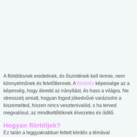
A flörtölésnek eredetinek, és őszintének kell lennie, nem
könnyelműnek és felelőtlennek. A
flörtölés
képessége az a
képesség, hogy átvedd az irányítást, és hass a világra. Ne
stresszelj amiatt, hogyan fogod jókedvűvé varázsolni a
kiszemelted, hiszen nincs vesztenivalód, s ha terved
megvalósul, az mindkettőtöknek élvezetes és űdítő.
Hogyan flörtöljek?
Ez talán a leggyakrabban feltett kérdés a témával