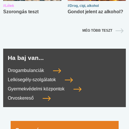
#Lélek
#Drog, cigi, alkohol
Szorongás teszt
Gondot jelent az alkohol?
MÉG TÖBB TESZT
Ha baj van...
Drogambulanciák
Lelkisegély-szolgálatok
Gyermekvédelmi központok
Orvoskereső