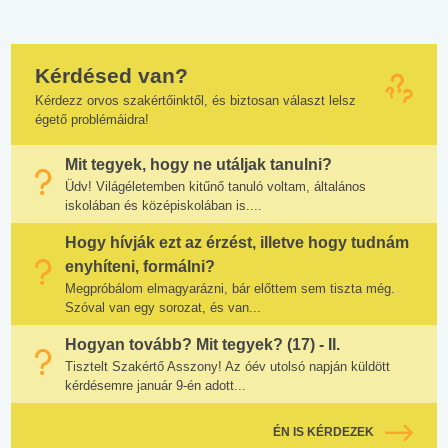
Kérdésed van?
Kérdezz orvos szakértőinktől, és biztosan választ lelsz
égető problémáidra!
Mit tegyek, hogy ne utáljak tanulni?
Üdv! Világéletemben kitűnő tanuló voltam, általános
iskolában és középiskolában is....
Hogy hívják ezt az érzést, illetve hogy tudnám
enyhíteni, formálni?
Megpróbálom elmagyarázni, bár előttem sem tiszta még.
Szóval van egy sorozat, és van...
Hogyan tovább? Mit tegyek? (17) - II.
Tisztelt Szakértő Asszony! Az óév utolsó napján küldött
kérdésemre január 9-én adott...
ÉN IS KÉRDEZEK