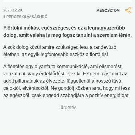
2023.12.29.
MEGOSZTOM
1 PERCES OLVASÁSI IDŐ
Flörtölni mókás, egészséges, és ez a legnagyszerűbb
dolog, amit valaha is meg fogsz tanulni a szerelem térén.
A sok dolog közül amire szükséged lesz a randevúzó
életben, az egyik legfontosabb eszköz a flörtölés!
A flörtölés egy olyanfajta kommunikáció, ami elismerést,
vonzalmat, vagy érdeklődést fejez ki. Ez nem más, mint az
adott pillanatnak az élvezete, függetlenül a hosszú távú
céloktól, elvárásoktól. Ne gondolj közben arra, hogy mi lesz
az egészből, csak engedd szabadjára a pozitív energiáidat!
Hirdetés