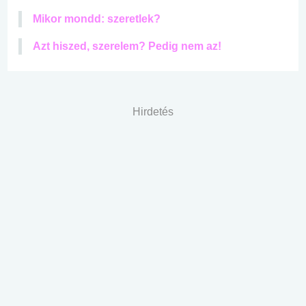
Mikor mondd: szeretlek?
Azt hiszed, szerelem? Pedig nem az!
Hirdetés