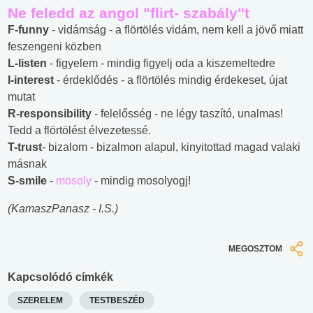
Ne feledd az angol "flirt- szabály"t
F-funny
- vidámság - a flörtölés vidám, nem kell a jövő miatt
feszengeni közben
L-listen
- figyelem - mindig figyelj oda a kiszemeltedre
I-interest
- érdeklődés - a flörtölés mindig érdekeset, újat
mutat
R-responsibility
- felelősség - ne légy taszító, unalmas!
Tedd a flörtölést élvezetessé.
T-trust
- bizalom - bizalmon alapul, kinyitottad magad valaki
másnak
S-smile
-
mosoly
- mindig mosolyogj!
(KamaszPanasz - I.S.)
MEGOSZTOM
Kapcsolódó címkék
SZERELEM
TESTBESZÉD