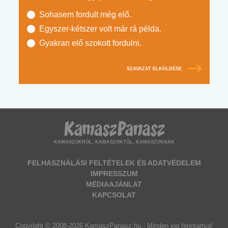
Sohasem fordult még elő.
Egyszer-kétszer volt már rá példa.
Gyakran elő szokott fordulni.
SZAVAZAT ELKÜLDÉSE
KAMASZOKRÓL, KAMASZOKTÓL, KAMASZOKNAK
FELHASZNÁLÁSI FELTÉTELEK ÉS ADATVÉDELEM
IMPRESSZUM
MÉDIAAJÁNLAT
KAPCSOLAT
Copyright © 2008-2026 KamaszPanasz.hu - Minden jog fenntartva!