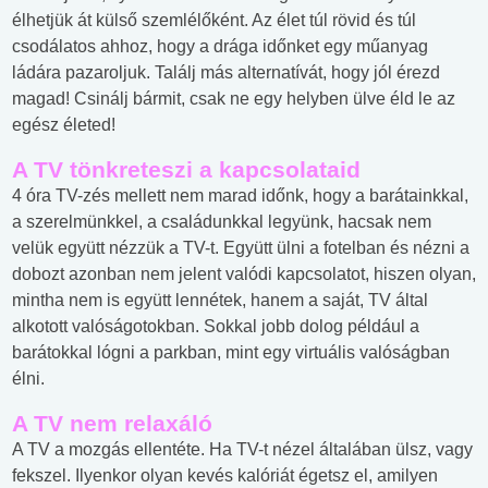
élhetjük át külső szemlélőként. Az élet túl rövid és túl
csodálatos ahhoz, hogy a drága időnket egy műanyag
ládára pazaroljuk. Találj más alternatívát, hogy jól érezd
magad! Csinálj bármit, csak ne egy helyben ülve éld le az
egész életed!
A TV tönkreteszi a kapcsolataid
4 óra TV-zés mellett nem marad időnk, hogy a barátainkkal,
a szerelmünkkel, a családunkkal legyünk, hacsak nem
velük együtt nézzük a TV-t. Együtt ülni a fotelban és nézni a
dobozt azonban nem jelent valódi kapcsolatot, hiszen olyan,
mintha nem is együtt lennétek, hanem a saját, TV által
alkotott valóságotokban. Sokkal jobb dolog például a
barátokkal lógni a parkban, mint egy virtuális valóságban
élni.
A TV nem relaxáló
A TV a mozgás ellentéte. Ha TV-t nézel általában ülsz, vagy
fekszel. Ilyenkor olyan kevés kalóriát égetsz el, amilyen