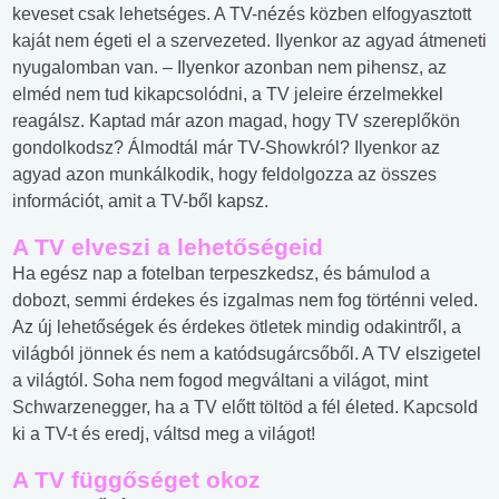
keveset csak lehetséges. A TV-nézés közben elfogyasztott
kaját nem égeti el a szervezeted. Ilyenkor az agyad átmeneti
nyugalomban van. – Ilyenkor azonban nem pihensz, az
elméd nem tud kikapcsolódni, a TV jeleire érzelmekkel
reagálsz. Kaptad már azon magad, hogy TV szereplőkön
gondolkodsz? Álmodtál már TV-Showkról? Ilyenkor az
agyad azon munkálkodik, hogy feldolgozza az összes
információt, amit a TV-ből kapsz.
A TV elveszi a lehetőségeid
Ha egész nap a fotelban terpeszkedsz, és bámulod a
dobozt, semmi érdekes és izgalmas nem fog történni veled.
Az új lehetőségek és érdekes ötletek mindig odakintről, a
világból jönnek és nem a katódsugárcsőből. A TV elszigetel
a világtól. Soha nem fogod megváltani a világot, mint
Schwarzenegger, ha a TV előtt töltöd a fél életed. Kapcsold
ki a TV-t és eredj, váltsd meg a világot!
A TV függőséget okoz