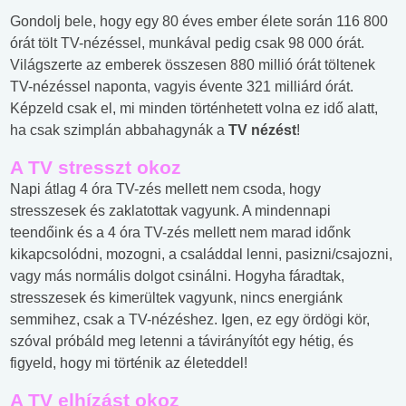
Gondolj bele, hogy egy 80 éves ember élete során 116 800
órát tölt TV-nézéssel, munkával pedig csak 98 000 órát.
Világszerte az emberek összesen 880 millió órát töltenek
TV-nézéssel naponta, vagyis évente 321 milliárd órát.
Képzeld csak el, mi minden történhetett volna ez idő alatt,
ha csak szimplán abbahagynák a
TV nézést
!
A TV stresszt okoz
Napi átlag 4 óra TV-zés mellett nem csoda, hogy
stresszesek és zaklatottak vagyunk. A mindennapi
teendőink és a 4 óra TV-zés mellett nem marad időnk
kikapcsolódni, mozogni, a családdal lenni, pasizni/csajozni,
vagy más normális dolgot csinálni. Hogyha fáradtak,
stresszesek és kimerültek vagyunk, nincs energiánk
semmihez, csak a TV-nézéshez. Igen, ez egy ördögi kör,
szóval próbáld meg letenni a távirányítót egy hétig, és
figyeld, hogy mi történik az életeddel!
A TV elhízást okoz