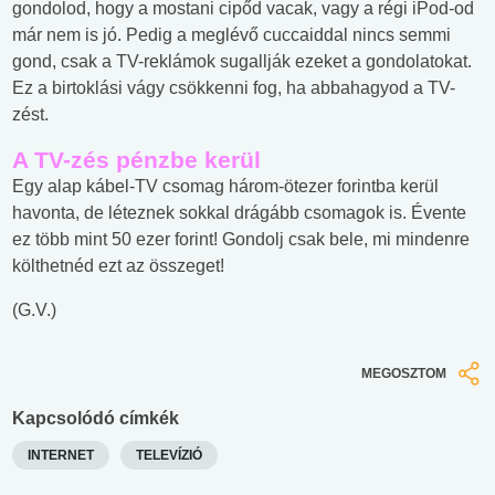
gondolod, hogy a mostani cipőd vacak, vagy a régi iPod-od
már nem is jó. Pedig a meglévő cuccaiddal nincs semmi
gond, csak a TV-reklámok sugallják ezeket a gondolatokat.
Ez a birtoklási vágy csökkenni fog, ha abbahagyod a TV-
zést.
A TV-zés pénzbe kerül
Egy alap kábel-TV csomag három-ötezer forintba kerül
havonta, de léteznek sokkal drágább csomagok is. Évente
ez több mint 50 ezer forint! Gondolj csak bele, mi mindenre
költhetnéd ezt az összeget!
(
G.V.)
MEGOSZTOM
Kapcsolódó címkék
INTERNET
TELEVÍZIÓ