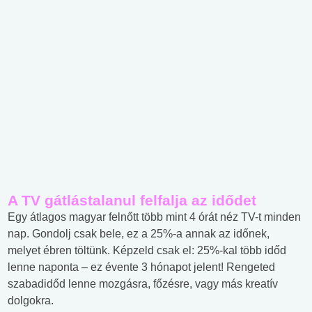
A TV gátlástalanul felfalja az idődet
Egy átlagos magyar felnőtt több mint 4 órát néz TV-t minden
nap. Gondolj csak bele, ez a 25%-a annak az időnek,
melyet ébren töltünk. Képzeld csak el: 25%-kal több időd
lenne naponta – ez évente 3 hónapot jelent! Rengeted
szabadidőd lenne mozgásra, főzésre, vagy más kreatív
dolgokra.