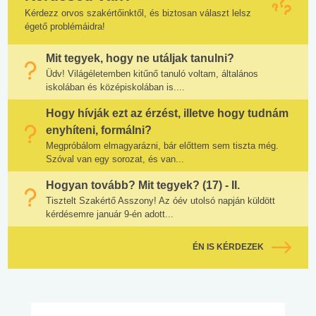
Kérdezz orvos szakértőinktől, és biztosan választ lelsz
égető problémáidra!
Mit tegyek, hogy ne utáljak tanulni?
Üdv! Világéletemben kitűnő tanuló voltam, általános
iskolában és középiskolában is....
Hogy hívják ezt az érzést, illetve hogy tudnám
enyhíteni, formálni?
Megpróbálom elmagyarázni, bár előttem sem tiszta még.
Szóval van egy sorozat, és van...
Hogyan tovább? Mit tegyek? (17) - II.
Tisztelt Szakértő Asszony! Az óév utolsó napján küldött
kérdésemre január 9-én adott...
ÉN IS KÉRDEZEK