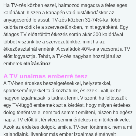
Ha TV-zés közben eszel, halmozod magadra a felesleges
kalóriákat, hiszen a kanapén való lustálkodáskor az
anyagcseréd lelassul. TV-zés közben 31-74%-kal több
kalória rakódik le a szervezetünkben, mint egyébként. Egy
átlagos TV előtt töltött étkezés során akár 300 kalóriával
többet viszünk be a szervezetünkbe, mint ha az
étkezőasztalnál ennénk. A családok 40%-a a vacsorát a TV
előtt fogyasztja. Tehát, a TV-zés nagyban hozzájárul az
emberek
elhízásához
.
A TV unalmas emberré tesz
A TV-ben érdekes beszélgetésekkel, helyzetekkel,
sporteseményekkel találkozhatunk, és ezek - valljuk be -
nagyon izgalmasak is tudnak lenni. Viszont, ha feltesszük
egy TV-függő embernek azt a kérdést, hogy milyen érdekes
dolog történt vele, nem tud semmit említeni, hiszen ha egész
nap a TV előtt ül, tényleg semmi érdekes nem történik vele.
Azok az érdekes dolgok, amik a TV-ben történnek, nem a mi
kalandjaink, ilyenkor más ember izgalmas élményeit