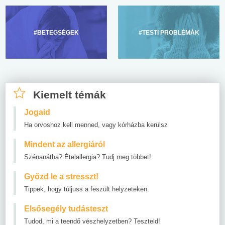
#BETEGSÉGEK
#TESTI PROBLÉMÁK
Kiemelt témák
Jogaid
Ha orvoshoz kell menned, vagy kórházba kerülsz
Mindent az allergiáról
Szénanátha? Ételallergia? Tudj meg többet!
Győzd le a stresszt!
Tippek, hogy túljuss a feszült helyzeteken.
Elsősegély tudásteszt
Tudod, mi a teendő vészhelyzetben? Teszteld!