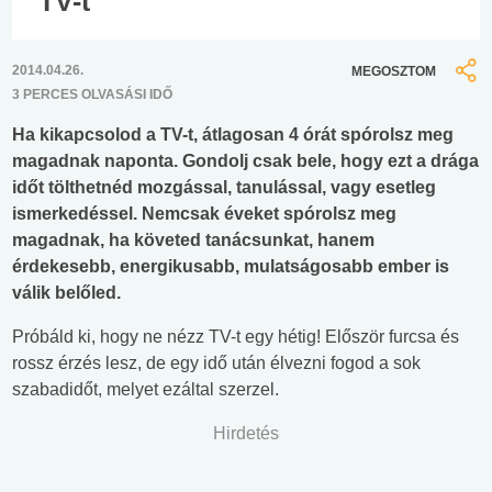
TV-t
2014.04.26.
MEGOSZTOM
3 PERCES OLVASÁSI IDŐ
Ha kikapcsolod a TV-t, átlagosan 4 órát spórolsz meg
magadnak naponta. Gondolj csak bele, hogy ezt a drága
időt tölthetnéd mozgással, tanulással, vagy esetleg
ismerkedéssel. Nemcsak éveket spórolsz meg
magadnak, ha követed tanácsunkat, hanem
érdekesebb, energikusabb, mulatságosabb ember is
válik belőled.
Próbáld ki, hogy ne nézz TV-t egy hétig! Először furcsa és
rossz érzés lesz, de egy idő után élvezni fogod a sok
szabadidőt, melyet ezáltal szerzel.
Hirdetés