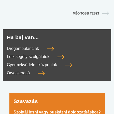
MÉG TÖBB TESZT
Ha baj van...
Drogambulanciák
Lelkisegély-szolgálatok
Gyermekvédelmi központok
Orvoskereső
Szavazás
Szoktál lesni vagy puskázni dolgozatíráskor?