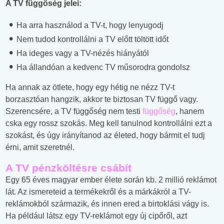
A TV függőség jelei:
Ha arra használod a TV-t, hogy lenyugodj
Nem tudod kontrollálni a TV előtt töltött időt
Ha ideges vagy a TV-nézés hiányától
Ha állandóan a kedvenc TV műsorodra gondolsz
Ha annak az ötlete, hogy egy hétig ne nézz TV-t
borzasztóan hangzik, akkor te biztosan TV függő vagy.
Szerencsére, a TV függőség nem testi
függőség
, hanem
cska egy rossz szokás. Meg kell tanulnod kontrollálni ezt a
szokást, és úgy irányítanod az életed, hogy bármit el tudj
érni, amit szeretnél.
A TV pénzköltésre csábít
Egy 65 éves magyar ember élete során kb. 2 millió reklámot
lát. Az ismereteid a termékekről és a márkákról a TV-
reklámokból származik, és innen ered a birtoklási vágy is.
Ha például látsz egy TV-reklámot egy új cipőről, azt