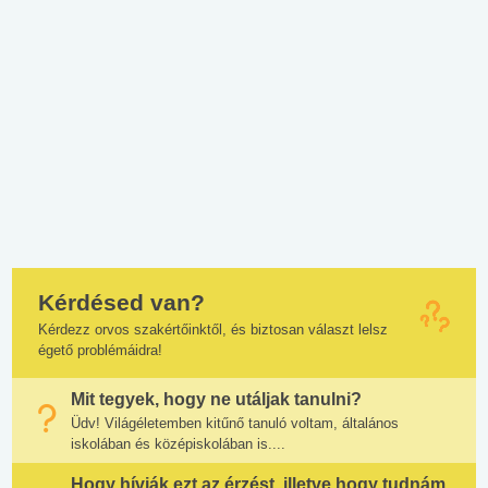
Kérdésed van?
Kérdezz orvos szakértőinktől, és biztosan választ lelsz
égető problémáidra!
Mit tegyek, hogy ne utáljak tanulni?
Üdv! Világéletemben kitűnő tanuló voltam, általános
iskolában és középiskolában is....
Hogy hívják ezt az érzést, illetve hogy tudnám