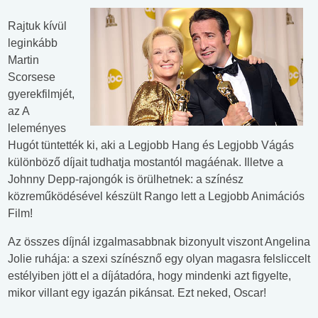
Rajtuk kívül
leginkább
Martin
Scorsese
gyerekfilmjét,
az A
leleményes
Hugót tüntették ki, aki a Legjobb Hang és Legjobb Vágás
különböző díjait tudhatja mostantól magáénak. Illetve a
Johnny Depp-rajongók is örülhetnek: a színész
közreműködésével készült Rango lett a Legjobb Animációs
Film!
Az összes díjnál izgalmasabbnak bizonyult viszont Angelina
Jolie ruhája: a szexi színésznő egy olyan magasra felsliccelt
estélyiben jött el a díjátadóra, hogy mindenki azt figyelte,
mikor villant egy igazán pikánsat. Ezt neked, Oscar!