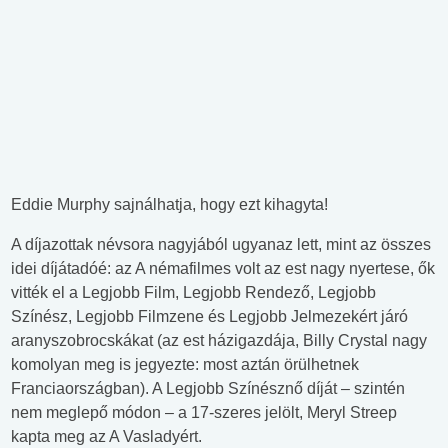
Eddie Murphy sajnálhatja, hogy ezt kihagyta!
A díjazottak névsora nagyjából ugyanaz lett, mint az összes
idei díjátadóé: az A némafilmes volt az est nagy nyertese, ők
vitték el a Legjobb Film, Legjobb Rendező, Legjobb
Színész, Legjobb Filmzene és Legjobb Jelmezekért járó
aranyszobrocskákat (az est házigazdája, Billy Crystal nagy
komolyan meg is jegyezte: most aztán örülhetnek
Franciaországban). A Legjobb Színésznő díját – szintén
nem meglepő módon – a 17-szeres jelölt, Meryl Streep
kapta meg az A Vasladyért.