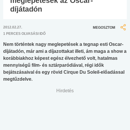
meglepetések az Oscar-
díjátadón
2012.02.27.
MEGOSZTOM
1 PERCES OLVASÁSI IDŐ
Nem történtek nagy meglepetések a tegnap esti Oscar-
díjátadón, már ami a díjazottakat illeti, ám maga a show a
korábbiakhoz képest egész élvezhető volt, hatalmas
mennyiségű film- és sztárparódiával, régi idők
bejátszásaival és egy rövid Cirque Du Soleil-előadással
megtűzdelve.
Hirdetés