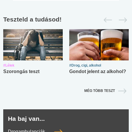
Teszteld a tudásod!
#Lélek
#Drog, cigi, alkohol
Szorongás teszt
Gondot jelent az alkohol?
MÉG TÖBB TESZT
Ha baj van...
Drogambulanciák