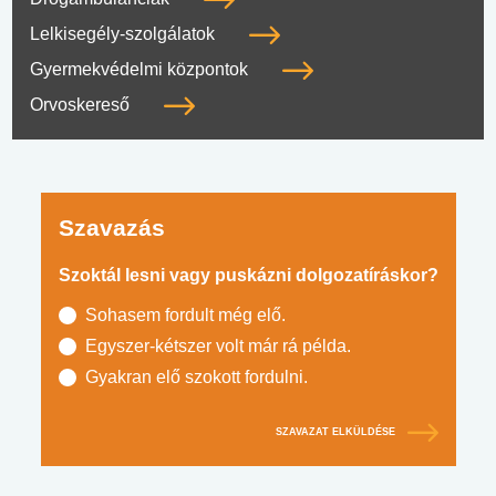
Lelkisegély-szolgálatok
Gyermekvédelmi központok
Orvoskereső
Szavazás
Szoktál lesni vagy puskázni dolgozatíráskor?
Sohasem fordult még elő.
Egyszer-kétszer volt már rá példa.
Gyakran elő szokott fordulni.
SZAVAZAT ELKÜLDÉSE