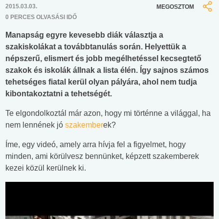
2015.03.03.
MEGOSZTOM
0 PERCES OLVASÁSI IDŐ
Manapság egyre kevesebb diák választja a
szakiskolákat a továbbtanulás során. Helyettük a
népszerű, elismert és jobb megélhetéssel kecsegtető
szakok és iskolák állnak a lista élén. Így sajnos számos
tehetséges fiatal kerül olyan pályára, ahol nem tudja
kibontakoztatni a tehetségét.
Te elgondolkoztál már azon, hogy mi történne a világgal, ha
nem lennének jó
szakember
ek?
Íme, egy videó, amely arra hívja fel a figyelmet, hogy
minden, ami körülvesz bennünket, képzett szakemberek
kezei közül kerülnek ki.