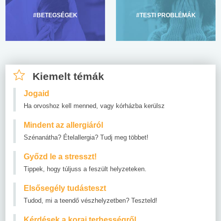
#BETEGSÉGEK
#TESTI PROBLÉMÁK
Kiemelt témák
Jogaid
Ha orvoshoz kell menned, vagy kórházba kerülsz
Mindent az allergiáról
Szénanátha? Ételallergia? Tudj meg többet!
Győzd le a stresszt!
Tippek, hogy túljuss a feszült helyzeteken.
Elsősegély tudásteszt
Tudod, mi a teendő vészhelyzetben? Teszteld!
Kérdések a korai terhességről