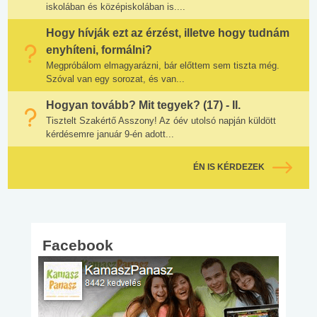
iskolában és középiskolában is....
Hogy hívják ezt az érzést, illetve hogy tudnám
enyhíteni, formálni?
Megpróbálom elmagyarázni, bár előttem sem tiszta még.
Szóval van egy sorozat, és van...
Hogyan tovább? Mit tegyek? (17) - II.
Tisztelt Szakértő Asszony! Az óév utolsó napján küldött
kérdésemre január 9-én adott...
ÉN IS KÉRDEZEK
Facebook