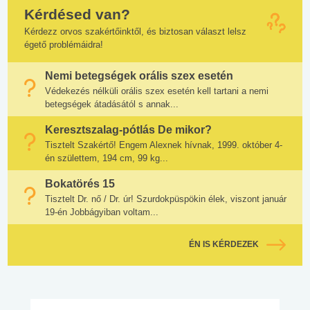
Kérdésed van?
Kérdezz orvos szakértőinktől, és biztosan választ lelsz
égető problémáidra!
Nemi betegségek orális szex esetén
Védekezés nélküli orális szex esetén kell tartani a nemi
betegségek átadásától s annak...
Keresztszalag-pótlás De mikor?
Tisztelt Szakértő! Engem Alexnek hívnak, 1999. október 4-
én születtem, 194 cm, 99 kg...
Bokatörés 15
Tisztelt Dr. nő / Dr. úr! Szurdokpüspökin élek, viszont január
19-én Jobbágyiban voltam...
ÉN IS KÉRDEZEK