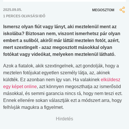
2025.09.05.
MEGOSZTOM
1 PERCES OLVASÁSI IDŐ
Ismersz olyan fiút vagy lányt, aki meztelenül ment az
iskolába? Biztosan nem, viszont ismerhetsz pár olyan
embert a suliból, akiről már láttál meztelen fotót, azért,
mert szextingelt - azaz megosztott másokkal olyan
fotókat vagy videókat, melyeken meztelenül látható.
Azok a fiatalok, akik szextingelnek, azt gondolják, hogy a
meztelen fotójukat egyetlen személy látja, az, akinek
küldték. Ez azonban nem így van. Ha valakinek
elküldesz
egy képet online
, azt könnyen megoszthatja az ismerősöd
másokkal, és semmi garancia nincs rá, hogy nem teszi ezt.
Ennek ellenére sokan választják ezt a módszert arra, hogy
felhívják magukra a figyelmet.
Hirdetés