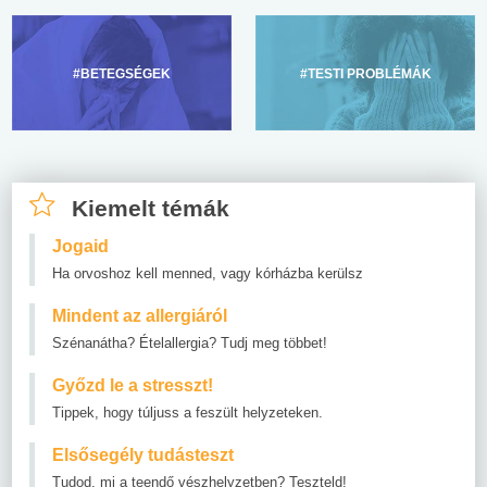
#BETEGSÉGEK
#TESTI PROBLÉMÁK
Kiemelt témák
Jogaid
Ha orvoshoz kell menned, vagy kórházba kerülsz
Mindent az allergiáról
Szénanátha? Ételallergia? Tudj meg többet!
Győzd le a stresszt!
Tippek, hogy túljuss a feszült helyzeteken.
Elsősegély tudásteszt
Tudod, mi a teendő vészhelyzetben? Teszteld!