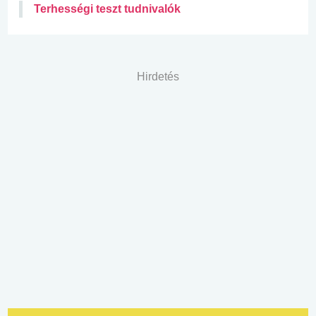
Terhességi teszt tudnivalók
Hirdetés