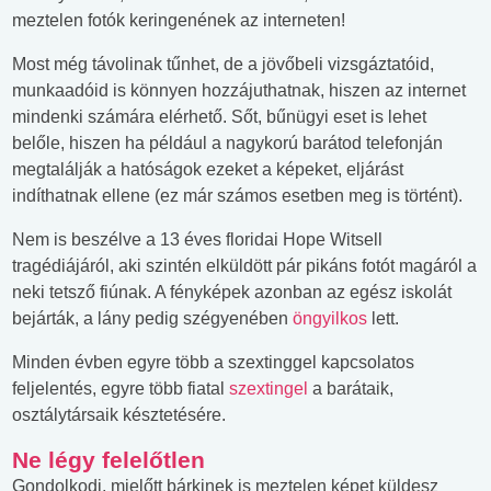
meztelen fotók keringenének az interneten!
Most még távolinak tűnhet, de a jövőbeli vizsgáztatóid,
munkaadóid is könnyen hozzájuthatnak, hiszen az internet
mindenki számára elérhető. Sőt, bűnügyi eset is lehet
belőle, hiszen ha például a nagykorú barátod telefonján
megtalálják a hatóságok ezeket a képeket, eljárást
indíthatnak ellene (ez már számos esetben meg is történt).
Nem is beszélve a 13 éves floridai Hope Witsell
tragédiájáról, aki szintén elküldött pár pikáns fotót magáról a
neki tetsző fiúnak. A fényképek azonban az egész iskolát
bejárták, a lány pedig szégyenében
öngyilkos
lett.
Minden évben egyre több a szextinggel kapcsolatos
feljelentés, egyre több fiatal
szextingel
a barátaik,
osztálytársaik késztetésére.
Ne légy felelőtlen
Gondolkodj, mielőtt bárkinek is meztelen képet küldesz