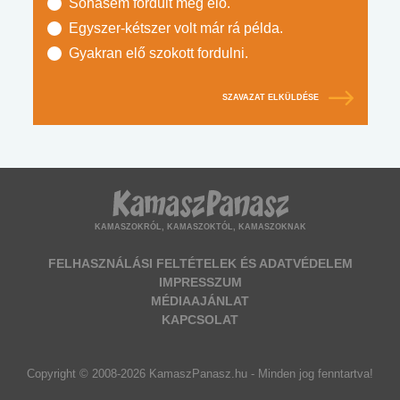
Sohasem fordult még elő.
Egyszer-kétszer volt már rá példa.
Gyakran elő szokott fordulni.
SZAVAZAT ELKÜLDÉSE
KAMASZOKRÓL, KAMASZOKTÓL, KAMASZOKNAK
FELHASZNÁLÁSI FELTÉTELEK ÉS ADATVÉDELEM
IMPRESSZUM
MÉDIAAJÁNLAT
KAPCSOLAT
Copyright © 2008-2026 KamaszPanasz.hu - Minden jog fenntartva!