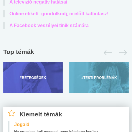
A televízió negatív hatásai
Online etikett: gondolkodj, mielőtt kattintasz!
A Facebook veszélyei tinik számára
Top témák
#BETEGSÉGEK
#TESTI PROBLÉMÁK
Kiemelt témák
Jogaid
Ha orvoshoz kell menned, vagy kórházba kerülsz