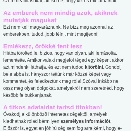
szűrő beállításokat, állítsd be, hogy kik és mit láthatnak!
Az emberek nem mindig azok, akiknek
mutatják magukat
Ezt nem kell magyaráznunk. Ne bízz meg azonnal az
emberekben, tudod, jobb félni, mint megijedni.
Emlékezz, örökké fent lesz
Hiába törölted le, biztos, hogy van olyan, aki lemásolta,
lementette. Amikor valaki megjelöl téged egy képen, akkor
azt mindenki láthatja, és ezt nem tudod
kitörölni
. Gondolj
bele abba is, hányszor tettünk már közzé képet vagy
kommentet, és feledkeztünk meg róla! Szóval inkább ne
ossz meg olyan dolgokat, amelyekről nem szeretnéd, hogy
később felbukkanjanak.
A titkos adataidat tartsd titokban!
Óvakodj a különböző internetes cégektől, amelyek
kiadhatnak rólad bármilyen
személyes információt
.
Először is, egyetlen jóhírű cég sem fog arra kérni, hogy e-