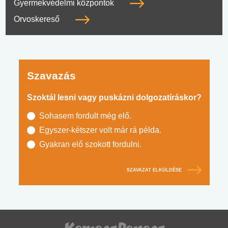
Gyermekvédelmi központok
Orvoskereső
Szavazás
Szoktál lesni vagy puskázni dolgozatíráskor?
Sohasem fordult még elő.
Egyszer-kétszer volt már rá példa.
Gyakran elő szokott fordulni.
SZAVAZAT ELKÜLDÉSE