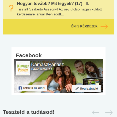
Hogyan tovább? Mit tegyek? (17) - II.
Tisztelt Szakértő Asszony! Az óév utolsó napján küldött
kérdésemre január 9-én adott...
ÉN IS KÉRDEZEK
Facebook
Teszteld a tudásod!