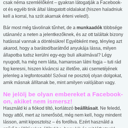
csak néma szemlélőként – gyakran látogatják a Facebook-
ot és egyéb tinik által látogatott oldalakat (hiszen haladniuk
kell a korral, ha szót akarnak érteni veled!).
Bár most még távolinak tűnhet, de a
munkaadók
többsége
utánanéz a neten a jelentkezőknek, és az ott találtak bizony
hatással vannak a döntésükre! Egyébként meg, tényleg azt
akarod, hogy a barátod/barátnőd anyukája lássa, milyen
állapotba tudsz kerülni egy-egy buli alkalmával? Légy
nyugodt, ha még nem látta, hamarosan látni fogja – tuti rád
fog keresni, hiszen kíváncsi az illetőre, aki csemetéjének
jelenleg a legfontosabb! Szóval ne posztolj olyan dolgokat,
amik másnak állítanak be, mint amilyen valójában vagy.
Ne jelölj be olyan embereket a Facebook-
on, akiket nem ismersz!
Használd ki a fiókod tiltó, korlátozó
beállításait
. Ne feledd,
hogy attól, mert az ismerősöd, még nem kell, hogy mindent
lásson, amit kiposztolsz – és fordítva. Ezért használd a