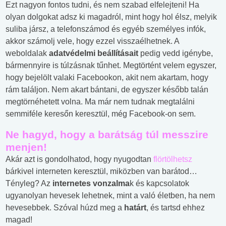
Ezt nagyon fontos tudni, és nem szabad elfelejteni! Ha
olyan dolgokat adsz ki magadról, mint hogy hol élsz, melyik
suliba jársz, a telefonszámod és egyéb személyes infók,
akkor számolj vele, hogy ezzel visszaélhetnek. A
weboldalak
adatvédelmi beállításait
pedig vedd igénybe,
bármennyire is túlzásnak tűnhet. Megtörtént velem egyszer,
hogy bejelölt valaki Facebookon, akit nem akartam, hogy
rám találjon. Nem akart bántani, de egyszer később talán
megtörnéhetett volna. Ma már nem tudnak megtalálni
semmiféle keresőn keresztül, még Facebook-on sem.
Ne hagyd, hogy a barátság túl messzire
menjen!
Akár azt is gondolhatod, hogy nyugodtan
flörtölhetsz
bárkivel interneten keresztül, miközben van barátod…
Tényleg? Az
internetes vonzalma
k és kapcsolatok
ugyanolyan hevesek lehetnek, mint a való életben, ha nem
hevesebbek. Szóval húzd meg a
határt
, és tartsd ehhez
magad!