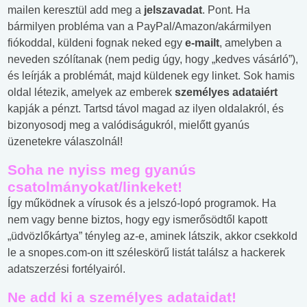
mailen keresztül add meg a
jelszavadat
. Pont. Ha
bármilyen probléma van a PayPal/Amazon/akármilyen
fiókoddal, küldeni fognak neked egy
e-mailt
, amelyben a
neveden szólítanak (nem pedig úgy, hogy „kedves vásárló”),
és leírják a problémát, majd küldenek egy linket. Sok hamis
oldal létezik, amelyek az emberek
személyes adataiért
kapják a pénzt. Tartsd távol magad az ilyen oldalakról, és
bizonyosodj meg a valódiságukról, mielőtt gyanús
üzenetekre válaszolnál!
Soha ne nyiss meg gyanús
csatolmányokat/linkeket!
Így működnek a vírusok és a jelszó-lopó programok. Ha
nem vagy benne biztos, hogy egy ismerősödtől kapott
„üdvözlőkártya” tényleg az-e, aminek látszik, akkor csekkold
le a snopes.com-on itt széleskörű listát találsz a hackerek
adatszerzési fortélyairól.
Ne add ki a személyes adataidat!