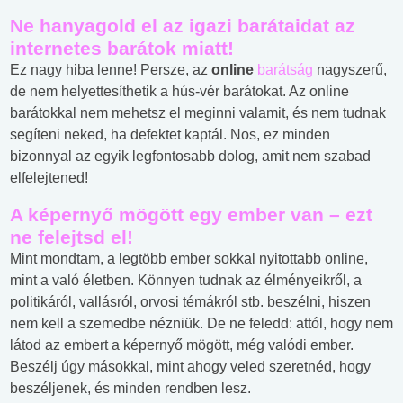
Ne hanyagold el az igazi barátaidat az
internetes barátok miatt!
Ez nagy hiba lenne! Persze, az
online
barátság
nagyszerű,
de nem helyettesíthetik a hús-vér barátokat. Az online
barátokkal nem mehetsz el meginni valamit, és nem tudnak
segíteni neked, ha defektet kaptál. Nos, ez minden
bizonnyal az egyik legfontosabb dolog, amit nem szabad
elfelejtened!
A képernyő mögött egy ember van – ezt
ne felejtsd el!
Mint mondtam, a legtöbb ember sokkal nyitottabb online,
mint a való életben. Könnyen tudnak az élményeikről, a
politikáról, vallásról, orvosi témákról stb. beszélni, hiszen
nem kell a szemedbe nézniük. De ne feledd: attól, hogy nem
látod az embert a képernyő mögött, még valódi ember.
Beszélj úgy másokkal, mint ahogy veled szeretnéd, hogy
beszéljenek, és minden rendben lesz.