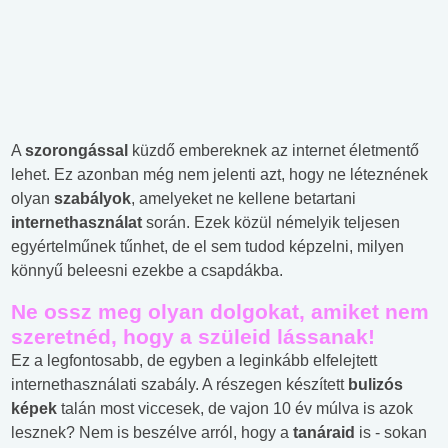
A
szorongással
küzdő embereknek az internet életmentő
lehet. Ez azonban még nem jelenti azt, hogy ne léteznének
olyan
szabályok
, amelyeket ne kellene betartani
internethasználat
során. Ezek közül némelyik teljesen
egyértelműnek tűnhet, de el sem tudod képzelni, milyen
könnyű beleesni ezekbe a csapdákba.
Ne ossz meg olyan dolgokat, amiket nem
szeretnéd, hogy a szüleid lássanak!
Ez a legfontosabb, de egyben a leginkább elfelejtett
internethasználati szabály. A részegen készített
bulizós
képek
talán most viccesek, de vajon 10 év múlva is azok
lesznek? Nem is beszélve arról, hogy a
tanáraid
is - sokan