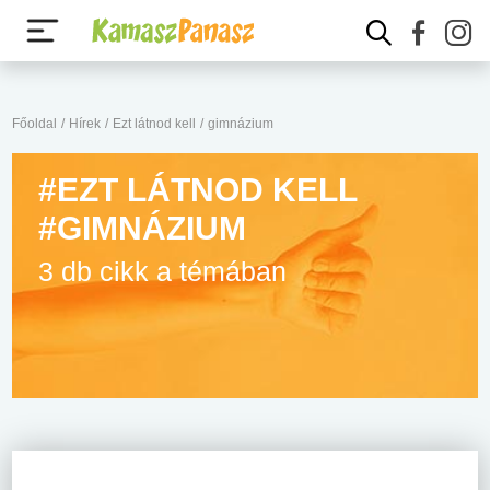
Főoldal
/
Hírek
/
Ezt látnod kell
/
gimnázium
#EZT LÁTNOD KELL
#GIMNÁZIUM
3 db cikk a témában