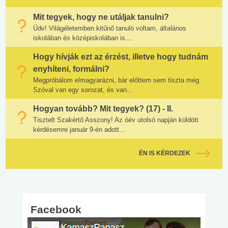
Mit tegyek, hogy ne utáljak tanulni?
Üdv! Világéletemben kitűnő tanuló voltam, általános
iskolában és középiskolában is....
Hogy hívják ezt az érzést, illetve hogy tudnám
enyhíteni, formálni?
Megpróbálom elmagyarázni, bár előttem sem tiszta még.
Szóval van egy sorozat, és van...
Hogyan tovább? Mit tegyek? (17) - II.
Tisztelt Szakértő Asszony! Az óév utolsó napján küldött
kérdésemre január 9-én adott...
ÉN IS KÉRDEZEK
Facebook