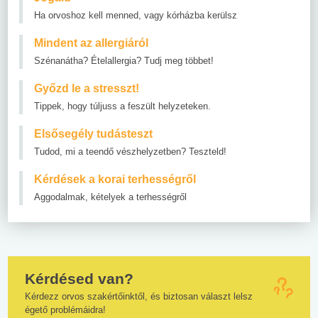
Ha orvoshoz kell menned, vagy kórházba kerülsz
Mindent az allergiáról
Szénanátha? Ételallergia? Tudj meg többet!
Győzd le a stresszt!
Tippek, hogy túljuss a feszült helyzeteken.
Elsősegély tudásteszt
Tudod, mi a teendő vészhelyzetben? Teszteld!
Kérdések a korai terhességről
Aggodalmak, kételyek a terhességről
Kérdésed van?
Kérdezz orvos szakértőinktől, és biztosan választ lelsz
égető problémáidra!