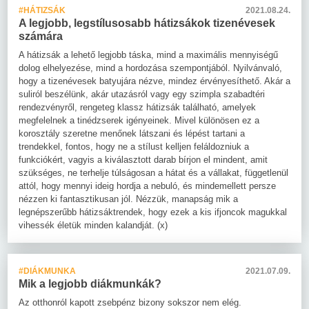
#HÁTIZSÁK
2021.08.24.
A legjobb, legstílusosabb hátizsákok tizenévesek
számára
A hátizsák a lehető legjobb táska, mind a maximális mennyiségű
dolog elhelyezése, mind a hordozása szempontjából. Nyilvánvaló,
hogy a tizenévesek batyujára nézve, mindez érvényesíthető. Akár a
suliról beszélünk, akár utazásról vagy egy szimpla szabadtéri
rendezvényről, rengeteg klassz hátizsák található, amelyek
megfelelnek a tinédzserek igényeinek. Mivel különösen ez a
korosztály szeretne menőnek látszani és lépést tartani a
trendekkel, fontos, hogy ne a stílust kelljen feláldozniuk a
funkciókért, vagyis a kiválasztott darab bírjon el mindent, amit
szükséges, ne terhelje túlságosan a hátat és a vállakat, függetlenül
attól, hogy mennyi ideig hordja a nebuló, és mindemellett persze
nézzen ki fantasztikusan jól. Nézzük, manapság mik a
legnépszerűbb hátizsáktrendek, hogy ezek a kis ifjoncok magukkal
vihessék életük minden kalandját. (x)
#DIÁKMUNKA
2021.07.09.
Mik a legjobb diákmunkák?
Az otthonról kapott zsebpénz bizony sokszor nem elég.