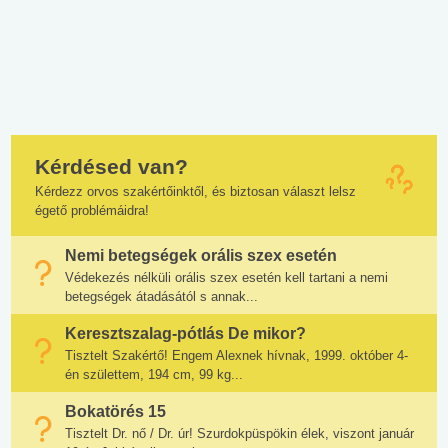
Kérdésed van?
Kérdezz orvos szakértőinktől, és biztosan választ lelsz
égető problémáidra!
Nemi betegségek orális szex esetén
Védekezés nélküli orális szex esetén kell tartani a nemi
betegségek átadásától s annak...
Keresztszalag-pótlás De mikor?
Tisztelt Szakértő! Engem Alexnek hívnak, 1999. október 4-
én születtem, 194 cm, 99 kg...
Bokatörés 15
Tisztelt Dr. nő / Dr. úr! Szurdokpüspökin élek, viszont január