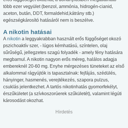
több ezer vegyület (benzol, ammónia, hidrogén-cianid,
aceton, bután, DDT, formaldehid,kátrány stb.)
egészségkárosító hatásáról nem is beszélve.
A nikotin hatásai
A
nikotin
a leggyakrabban használt erős függőséget okozó
pszichoaktív szer, - lúgos kémhatású, színtelen, olaj
sűrűségű, jellegzetes szagú folyadék - amely fény hatására
megbarnul. A nikotin nagyon erős méreg, halálos adagja
embereknél 20-60 mg. Enyhe mérgezéses tüneteket az első
alkalommal rágyújtók is tapasztalnak: fejfájás, szédülés,
hányinger, hasmenés, verejtékezés, szapora pulzus,
csuklás jelentkezhet. A tartós nikotinhatás gyomorfekélyt,
érszűkületet (a szívkoszorúerek szűkületét), valamint légúti
károsodást okozhat.
Hirdetés