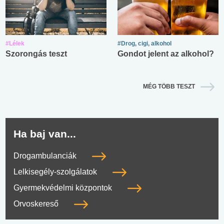
#Lélek
#Drog, cigi, alkohol
Szorongás teszt
Gondot jelent az alkohol?
MÉG TÖBB TESZT
Ha baj van...
Drogambulanciák
Lelkisegély-szolgálatok
Gyermekvédelmi központok
Orvoskereső