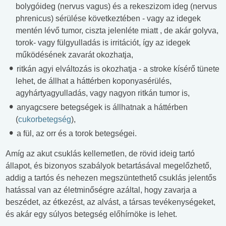
bolygóideg (nervus vagus) és a rekeszizom ideg (nervus
phrenicus) sérülése következtében - vagy az idegek
mentén lévő tumor, ciszta jelenléte miatt , de akár golyva,
torok- vagy fülgyulladás is irritációt, így az idegek
működésének zavarát okozhatja,
ritkán agyi elváltozás is okozhatja - a stroke kísérő tünete
lehet, de állhat a háttérben koponyasérülés,
agyhártyagyulladás, vagy nagyon ritkán tumor is,
anyagcsere betegségek is állhatnak a háttérben
(
cukorbetegség
),
a fül, az orr és a torok betegségei.
Amíg az akut csuklás kellemetlen, de rövid ideig tartó
állapot, és bizonyos szabályok betartásával megelőzhető,
addig a tartós és nehezen megszüntethető csuklás jelentős
hatással van az életminőségre azáltal, hogy zavarja a
beszédet, az étkezést, az alvást, a társas tevékenységeket,
és akár egy súlyos betegség előhírnöke is lehet.