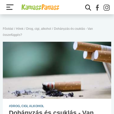
Főoldal
/
Hírek
/
Drog, cigi, alkohol
/
Dohányzás és csuklás - Van
összefüggés?
#DROG, CIGI, ALKOHOL
Dohányzás és csuklás - Van