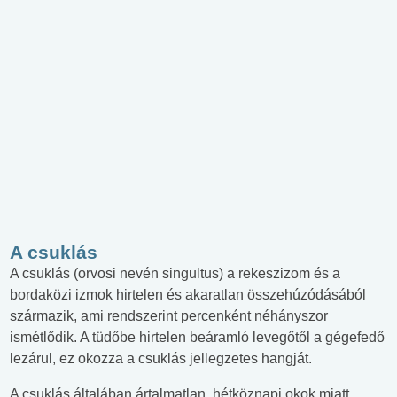
A csuklás
A csuklás (orvosi nevén singultus) a rekeszizom és a
bordaközi izmok hirtelen és akaratlan összehúzódásából
származik, ami rendszerint percenként néhányszor
ismétlődik. A tüdőbe hirtelen beáramló levegőtől a gégefedő
lezárul, ez okozza a csuklás jellegzetes hangját.
A csuklás általában ártalmatlan, hétköznapi okok miatt