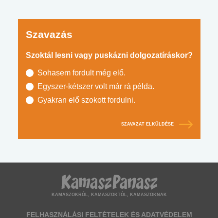
Szavazás
Szoktál lesni vagy puskázni dolgozatíráskor?
Sohasem fordult még elő.
Egyszer-kétszer volt már rá példa.
Gyakran elő szokott fordulni.
SZAVAZAT ELKÜLDÉSE
KAMASZOKRÓL, KAMASZOKTÓL, KAMASZOKNAK
FELHASZNÁLÁSI FELTÉTELEK ÉS ADATVÉDELEM