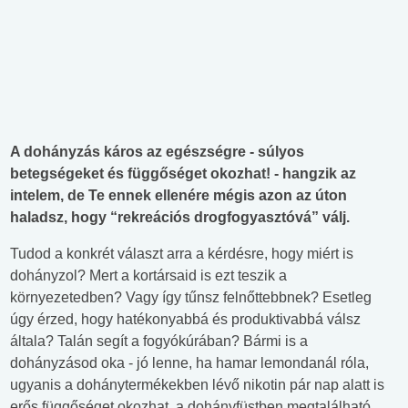
A dohányzás káros az egészségre - súlyos
betegségeket és függőséget okozhat! - hangzik az
intelem, de Te ennek ellenére mégis azon az úton
haladsz, hogy “rekreációs drogfogyasztóvá” válj.
Tudod a konkrét választ arra a kérdésre, hogy miért is
dohányzol? Mert a kortársaid is ezt teszik a
környezetedben? Vagy így tűnsz felnőttebbnek? Esetleg
úgy érzed, hogy hatékonyabbá és produktivabbá válsz
általa? Talán segít a fogyókúrában? Bármi is a
dohányzásod oka - jó lenne, ha hamar lemondanál róla,
ugyanis a dohánytermékekben lévő nikotin pár nap alatt is
erős függőséget okozhat, a dohányfüstben megtalálható