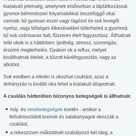
kialakuló jelenség, amelynek elsősorban a táplálkozással,
gyomor-bélrendszeri folyamatokkal összefüggő okai
vannak: túl gyorsan eszel vagy rágózol és sok levegőt
nyelsz, vagy bőséges étkezésekkel túlterheled a gyomrod,
túl sok szénsavas italt, fűszeres ételt fogyasztasz. Állhatnak
lelki okok is a háttérben: ijedtség, stressz, szorongás,
érzelmi megterhelés. Gyakori ok a reflux, melyet
kiválthatnak ételek, a túlzott kávéfogyasztás, vagy az
alkohol.
Sok esetben a nikotin is okozhat csuklást, azaz a
dohányzás is kiváltó oka lehet a kialakult állapotnak.
A csuklás hátterében bizonyos betegségek is állhatnak:
máj- és
vesebetegségek
esetén - amikor a
felhalmozódott toxinok és salakanyagok okozzák a
csuklást,
a rekeszizom működését szabályozó két ideg, a