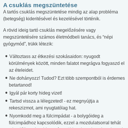
A csuklás megszüntetése
A tartós csuklás megszüntetése mindig az alap probléma
(betegség) kideritésével és kezelésével történik.
A rövid ideig tartó csuklás megelőzésére vagy
megszüntetésére számos életmódbeli tanács, és “népi
gyógymód”, trükk létezik:
Változtass az étkezési szokásaidon: nyugodt
körülmények között, minden falatot megrágva fogyaszd el
az ételeidet.
Ne dohányozz! Tudod? Ezt több szempontból is érdemes
betartanod!
Igyál pár korty hideg vizet!
Tartsd vissza a lélegzeted! - ez megnyújtja a
rekeszizmot, ami nyugtatólag hat.
Nyomkodd meg a fülcimpádat - a bolygóideg a
fülcimpádhoz kapcsolódik, ezzel a mozdulatsorral tehát