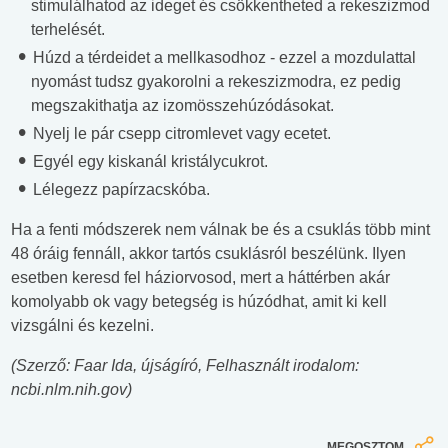
stimulálhatod az ideget és csökkentheted a rekeszizmod
terhelését.
Húzd a térdeidet a mellkasodhoz - ezzel a mozdulattal
nyomást tudsz gyakorolni a rekeszizmodra, ez pedig
megszakithatja az izomösszehúzódásokat.
Nyelj le pár csepp citromlevet vagy ecetet.
Egyél egy kiskanál kristálycukrot.
Lélegezz papírzacskóba.
Ha a fenti módszerek nem válnak be és a csuklás több mint
48 óráig fennáll, akkor tartós csuklásról beszélünk. Ilyen
esetben keresd fel háziorvosod, mert a háttérben akár
komolyabb ok vagy betegség is húzódhat, amit ki kell
vizsgálni és kezelni.
(Szerző: Faar Ida, újságíró, Felhasznált irodalom:
ncbi.nlm.nih.gov)
MEGOSZTOM