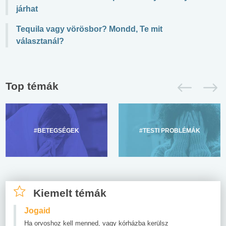
járhat
Tequila vagy vörösbor? Mondd, Te mit
választanál?
Top témák
#BETEGSÉGEK
#TESTI PROBLÉMÁK
Kiemelt témák
Jogaid
Ha orvoshoz kell menned, vagy kórházba kerülsz