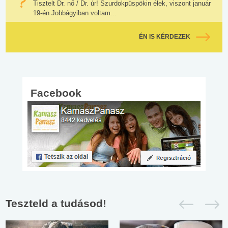
Tisztelt Dr. nő / Dr. úr! Szurdokpüspökin élek, viszont január
19-én Jobbágyiban voltam...
ÉN IS KÉRDEZEK
Facebook
Teszteld a tudásod!