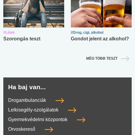
#Lélek
#Drog, cigi, alkohol
Szorongás teszt
Gondot jelent az alkohol?
MÉG TÖBB TESZT
Ha baj van...
Drogambulanciák
Lelkisegély-szolgálatok
Gyermekvédelmi központok
Orvoskereső