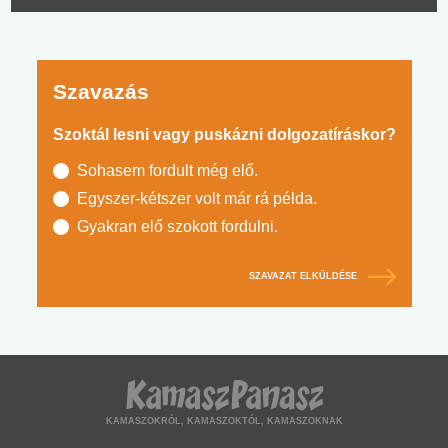
Szavazás
Szoktál lesni vagy puskázni dolgozatíráskor?
Sohasem fordult még elő.
Egyszer-kétszer volt már rá példa.
Gyakran elő szokott fordulni.
SZAVAZAT ELKÜLDÉSE
KAMASZOKRÓL, KAMASZOKTÓL, KAMASZOKNAK