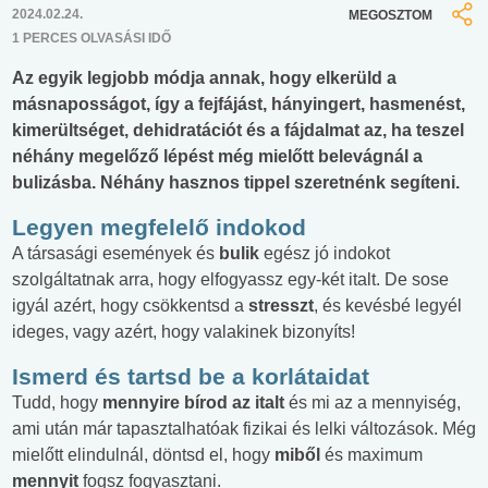
2024.02.24.
MEGOSZTOM
1 PERCES OLVASÁSI IDŐ
Az egyik legjobb módja annak, hogy elkerüld a
másnaposságot, így a fejfájást, hányingert, hasmenést,
kimerültséget, dehidratációt és a fájdalmat az, ha teszel
néhány megelőző lépést még mielőtt belevágnál a
bulizásba. Néhány hasznos tippel szeretnénk segíteni.
Legyen megfelelő indokod
A társasági események és
bulik
egész jó indokot
szolgáltatnak arra, hogy elfogyassz egy-két italt. De sose
igyál azért, hogy csökkentsd a
stresszt
, és kevésbé legyél
ideges, vagy azért, hogy valakinek bizonyíts!
Ismerd és tartsd be a korlátaidat
Tudd, hogy
mennyire bírod az italt
és mi az a mennyiség,
ami után már tapasztalhatóak fizikai és lelki változások. Még
mielőtt elindulnál, döntsd el, hogy
miből
és maximum
mennyit
fogsz fogyasztani.