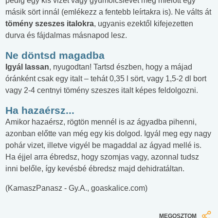
pedig egy kis vizet vagy gyümölcslevet még mielőtt egy
másik sört innál (emlékezz a fentebb leírtakra is). Ne válts át
tömény szeszes italokra
, ugyanis ezektől kifejezetten
durva és fájdalmas másnapod lesz.
Ne döntsd magadba
Igyál lassan
, nyugodtan! Tartsd észben, hogy a májad
óránként csak egy italt – tehát 0,35 l sört, vagy 1,5-2 dl bort
vagy 2-4 centnyi tömény szeszes italt képes feldolgozni.
Ha hazaérsz...
Amikor hazaérsz, rögtön mennél is az ágyadba pihenni,
azonban előtte van még egy kis dolgod. Igyál meg egy nagy
pohár vizet, illetve vigyél be magaddal az ágyad mellé is.
Ha éjjel arra ébredsz, hogy szomjas vagy, azonnal tudsz
inni belőle, így kevésbé ébredsz majd dehidratáltan.
(KamaszPanasz - Gy.A., goaskalice.com)
MEGOSZTOM