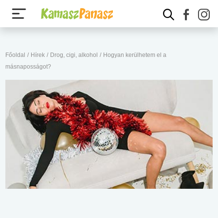
Főoldal
/
Hírek
/
Drog, cigi, alkohol
/
Hogyan kerülhetem el a
másnaposságot?