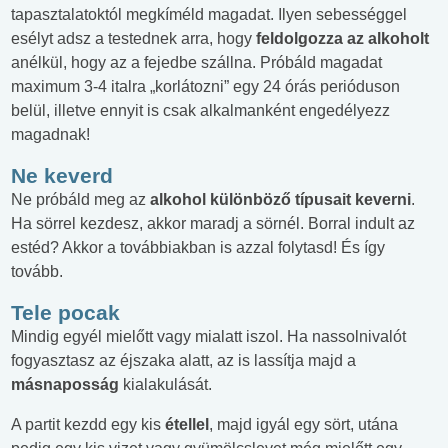
tapasztalatoktól megkíméld magadat. Ilyen sebességgel
esélyt adsz a testednek arra, hogy
feldolgozza az alkoholt
anélkül, hogy az a fejedbe szállna. Próbáld magadat
maximum 3-4 italra „korlátozni” egy 24 órás perióduson
belül, illetve ennyit is csak alkalmanként engedélyezz
magadnak!
Ne keverd
Ne próbáld meg az
alkohol különböző típusait keverni
.
Ha sörrel kezdesz, akkor maradj a sörnél. Borral indult az
estéd? Akkor a továbbiakban is azzal folytasd! És így
tovább.
Tele pocak
Mindig egyél mielőtt vagy mialatt iszol. Ha nassolnivalót
fogyasztasz az éjszaka alatt, az is lassítja majd a
másnaposság
kialakulását.
A partit kezdd egy kis
étellel
, majd igyál egy sört, utána