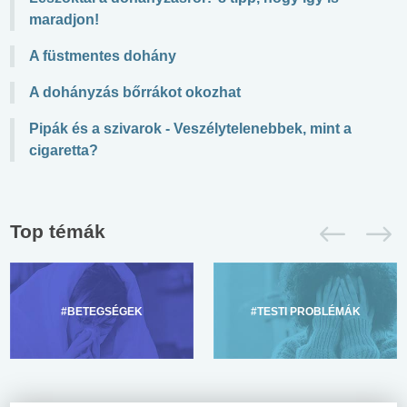
maradjon!
A füstmentes dohány
A dohányzás bőrrákot okozhat
Pipák és a szivarok - Veszélytelenebbek, mint a
cigaretta?
Top témák
#BETEGSÉGEK
#TESTI PROBLÉMÁK