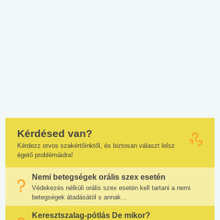
Kérdésed van?
Kérdezz orvos szakértőinktől, és biztosan választ lelsz
égető problémáidra!
Nemi betegségek orális szex esetén
Védekezés nélküli orális szex esetén kell tartani a nemi
betegségek átadásától s annak...
Keresztszalag-pótlás De mikor?