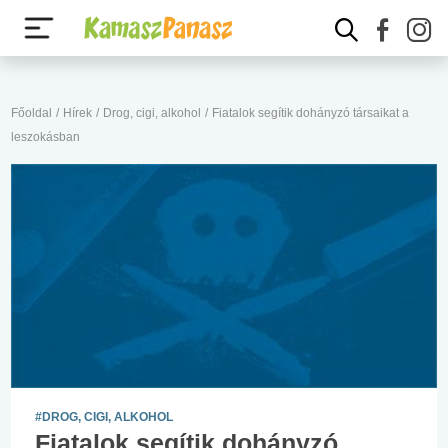
Főoldal
/
Hírek
/
Drog, cigi, alkohol
/
Fiatalok segítik dohányzó társaikat a
leszokásban
#DROG, CIGI, ALKOHOL
Fiatalok segítik dohányzó