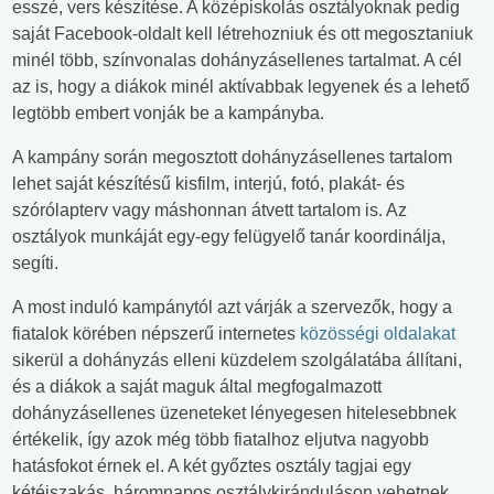
esszé, vers készítése. A középiskolás osztályoknak pedig
saját Facebook-oldalt kell létrehozniuk és ott megosztaniuk
minél több, színvonalas dohányzásellenes tartalmat. A cél
az is, hogy a diákok minél aktívabbak legyenek és a lehető
legtöbb embert vonják be a kampányba.
A kampány során megosztott dohányzásellenes tartalom
lehet saját készítésű kisfilm, interjú, fotó, plakát- és
szórólapterv vagy máshonnan átvett tartalom is. Az
osztályok munkáját egy-egy felügyelő tanár koordinálja,
segíti.
A most induló kampánytól azt várják a szervezők, hogy a
fiatalok körében népszerű internetes
közösségi oldalakat
sikerül a dohányzás elleni küzdelem szolgálatába állítani,
és a diákok a saját maguk által megfogalmazott
dohányzásellenes üzeneteket lényegesen hitelesebbnek
értékelik, így azok még több fiatalhoz eljutva nagyobb
hatásfokot érnek el. A két győztes osztály tagjai egy
kétéjszakás, háromnapos osztálykiránduláson vehetnek