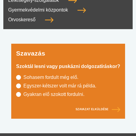
Lelkisegély-szolgálatok
Gyermekvédelmi központok
Orvoskereső
Szavazás
Szoktál lesni vagy puskázni dolgozatíráskor?
Sohasem fordult még elő.
Egyszer-kétszer volt már rá példa.
Gyakran elő szokott fordulni.
SZAVAZAT ELKÜLDÉSE