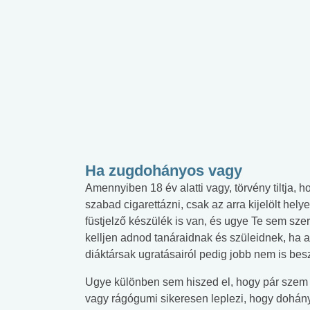
Ha zugdohányos vagy
Amennyiben 18 év alatti vagy, törvény tiltja, h
szabad
cigarettázni, csak az arra kijelölt hel
füstjelző készülék is van, és ugye Te sem sz
kelljen adnod tanáraidnak és szüleidnek, ha
diáktársak ugratásairól pedig jobb nem is besz
Ugye különben sem hiszed el, hogy pár szem
vagy rágógumi sikeresen leplezi, hogy dohány