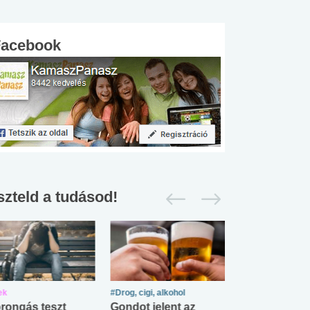
Facebook
szteld a tudásod!
ek
#Drog, cigi, alkohol
#Zöldövezet
rongás teszt
Gondot jelent az
Mekkora az ö