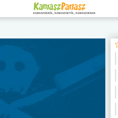
KAMASZOKRÓL, KAMASZOKTÓL, KAMASZOKNAK