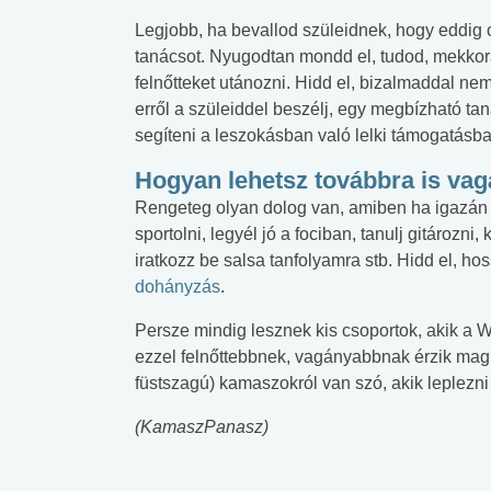
Legjobb, ha bevallod szüleidnek, hogy eddig ci
tanácsot. Nyugodtan mondd el, tudod, mekkora
felnőtteket utánozni. Hidd el, bizalmaddal ne
erről a szüleiddel beszélj, egy megbízható tan
segíteni a leszokásban való lelki támogatásba
Hogyan lehetsz továbbra is va
Rengeteg olyan dolog van, amiben ha igazán j
sportolni, legyél jó a fociban, tanulj gitározni
iratkozz be salsa tanfolyamra stb. Hidd el, 
dohányzás
.
Persze mindig lesznek kis csoportok, akik a WC
ezzel felnőttebbnek, vagányabbnak érzik mag
füstszagú) kamaszokról van szó, akik leplezni
(KamaszPanasz)
 alkohol
#Zöldövezet
#Betegségek
lent az
Mekkora az ökológiai
Elsősegély