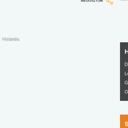
MEGOSZTOM
nyelvvizsga teszt -
teszt
No.42
Hirdetés
H
D
L
G
O