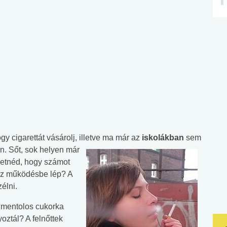
ogy cigarettát vásárolj, illetve ma már az
iskolákban
sem
yen. Sőt, sok helyen már
eretnéd, hogy számot
 az működésbe lép? A
élni.
 mentolos cukorka
oztál? A felnőttek