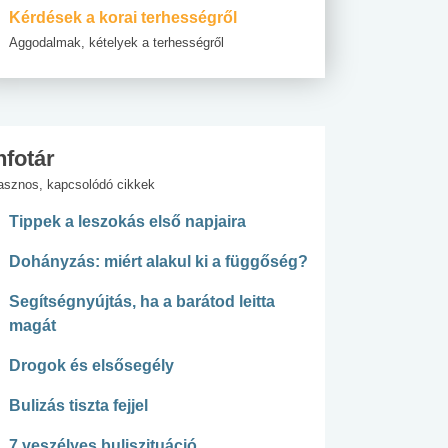
Kérdések a korai terhességről
Aggodalmak, kételyek a terhességről
nfotár
asznos, kapcsolódó cikkek
Tippek a leszokás első napjaira
Dohányzás: miért alakul ki a függőség?
Segítségnyújtás, ha a barátod leitta
magát
Drogok és elsősegély
Bulizás tiszta fejjel
7 veszélyes buliszituáció