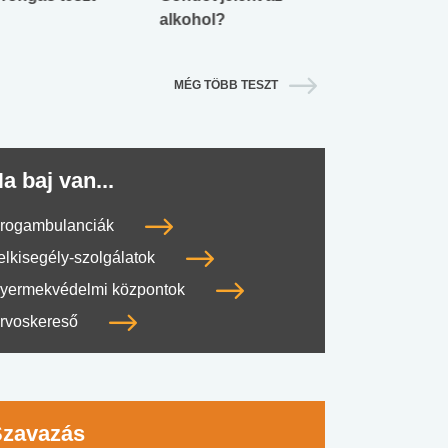
alkohol?
lábnyomod?
MÉG TÖBB TESZT
a baj van...
rogambulanciák
elkisegély-szolgálatok
yermekvédelmi központok
rvoskereső
Szavazás