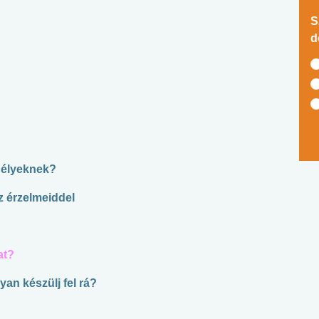
S
d
délyeknek?
az érzelmeiddel
at?
yan készülj fel rá?