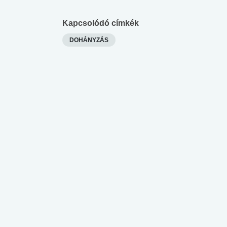
lábnyomod?
tudásteszt
Kapcsolódó címkék
DOHÁNYZÁS