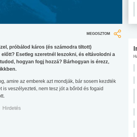
MEGOSZTOM
zel, próbálod káros (és számodra tiltott)
I
előtt? Esetleg szeretnél leszokni, és eltávolodni a
H
m tudod, hogyan fogj hozzá? Bárhogyan is érezz,
ikkben.
og, amire az emberek azt mondják, bár sosem kezdték
is veszélyezteti, nem tesz jót a bőröd és fogaid
tt.
Hirdetés