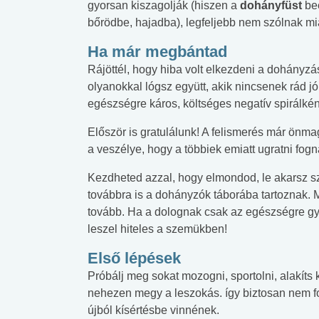
gyorsan kiszagolják (hiszen a
dohányfüst
be
bőrödbe, hajadba), legfeljebb nem szólnak mia
Ha már megbántad
Rájöttél, hogy hiba volt elkezdeni a dohányz
olyanokkal lógsz együtt, akik nincsenek rád j
egészségre káros, költséges negatív spirálké
Először is gratulálunk! A felismerés már önma
a veszélye, hogy a többiek emiatt ugratni fogn
Kezdheted azzal, hogy elmondod, le akarsz sz
továbbra is a dohányzók táborába tartoznak.
tovább. Ha a dolognak csak az egészségre gya
leszel hiteles a szemükben!
Első lépések
Próbálj meg sokat mozogni, sportolni, alakíts 
nehezen megy a leszokás. így biztosan nem fo
újból kísértésbe vinnének.