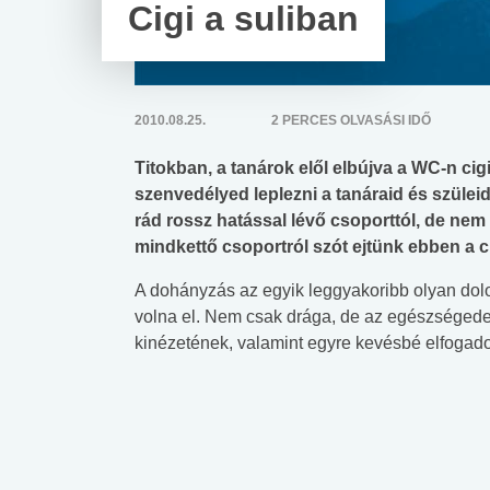
Cigi a suliban
2010.08.25.
2 PERCES OLVASÁSI IDŐ
Titokban, a tanárok elől elbújva a WC-n cigi
szenvedélyed leplezni a tanáraid és szüleid 
rád rossz hatással lévő csoporttól, de ne
mindkettő csoportról szót ejtünk ebben a c
A dohányzás az egyik leggyakoribb olyan dol
volna el. Nem csak drága, de az egészségedet 
kinézetének, valamint egyre kevésbé elfogado