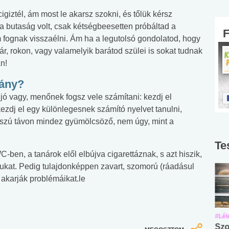
giztél, ám most le akarsz szokni, és tőlük kérsz
 butaság volt, csak kétségbeesetten próbáltad a
m fognak visszaélni. Ám ha a legutolsó gondolatod, hogy
ár, rokon, vagy valamelyik barátod szülei is sokat tudnak
n!
gány?
ó vagy, menőnek fogsz vele számítani: kezdj el
, kezdj el egy különlegesnek számító nyelvet tanulni,
hosszú távon mindez gyümölcsöző, nem úgy, mint a
Te
-ben, a tanárok elől elbújva cigarettáznak, s azt hiszik,
ukat. Pedig tulajdonképpen zavart, szomorú (ráadásul
 akarják problémáikat.le
#Suli, munka
#Suli, munka
#Lél
Angol középfokú
Internet-függőség
Szo