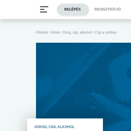
BELÉPÉS
REGISZTRÁCIÓ
Főoldal
/
Hírek
/
Drog, cigi, alkohol
/
Cigi a suliban
#DROG, CIGI, ALKOHOL