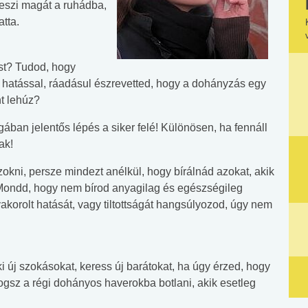
eszi magát a ruhádba,
tta.
ást? Tudod, hogy
ó hatással, ráadásul észrevetted, hogy a dohányzás egy
nt lehúz?
gában jelentős lépés a siker felé! Különösen, ha fennáll
ak!
okni, persze mindezt anélkül, hogy bírálnád azokat, akik
 Mondd, hogy nem bírod anyagilag és egészségileg
korolt hatását, vagy tiltottságát hangsúlyozod, úgy nem
ki új szokásokat, keress új barátokat, ha úgy érzed, hogy
gsz a régi dohányos haverokba botlani, akik esetleg