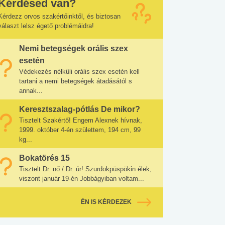
Kérdésed van?
Kérdezz orvos szakértőinktől, és biztosan
választ lelsz égető problémáidra!
Nemi betegségek orális szex
esetén
Védekezés nélküli orális szex esetén kell
tartani a nemi betegségek átadásától s
annak...
Keresztszalag-pótlás De mikor?
Tisztelt Szakértő! Engem Alexnek hívnak,
1999. október 4-én születtem, 194 cm, 99
kg...
Bokatörés 15
Tisztelt Dr. nő / Dr. úr! Szurdokpüspökin élek,
viszont január 19-én Jobbágyiban voltam...
ÉN IS KÉRDEZEK