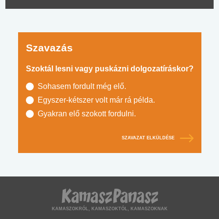
Szavazás
Szoktál lesni vagy puskázni dolgozatíráskor?
Sohasem fordult még elő.
Egyszer-kétszer volt már rá példa.
Gyakran elő szokott fordulni.
SZAVAZAT ELKÜLDÉSE
KAMASZOKRÓL, KAMASZOKTÓL, KAMASZOKNAK