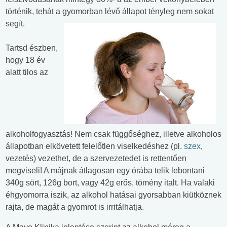
történik, tehát a gyomorban lévő állapot tényleg nem sokat
segít.
Tartsd észben,
hogy 18 év
alatt tilos az
alkoholfogyasztás! Nem csak függőséghez, illetve alkoholos
állapotban elkövetett felelőtlen viselkedéshez (pl.
szex
,
vezetés) vezethet, de a szervezetedet is rettentően
megviseli! A májnak átlagosan egy órába telik lebontani
340g sört, 126g bort, vagy 42g erős, tömény italt. Ha valaki
éhgyomorra iszik, az alkohol hatásai gyorsabban kiütköznek
rajta, de magát a gyomrot is irritálhatja.