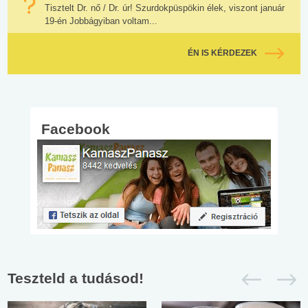
Tisztelt Dr. nő / Dr. úr! Szurdokpüspökin élek, viszont január
19-én Jobbágyiban voltam...
ÉN IS KÉRDEZEK
Facebook
Teszteld a tudásod!