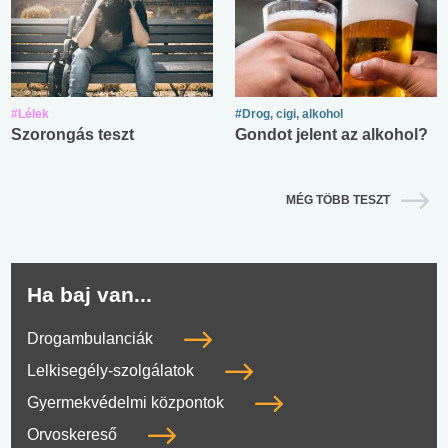
#Lélek
#Drog, cigi, alkohol
Szorongás teszt
Gondot jelent az alkohol?
MÉG TÖBB TESZT
Ha baj van...
Drogambulanciák
Lelkisegély-szolgálatok
Gyermekvédelmi központok
Orvoskereső