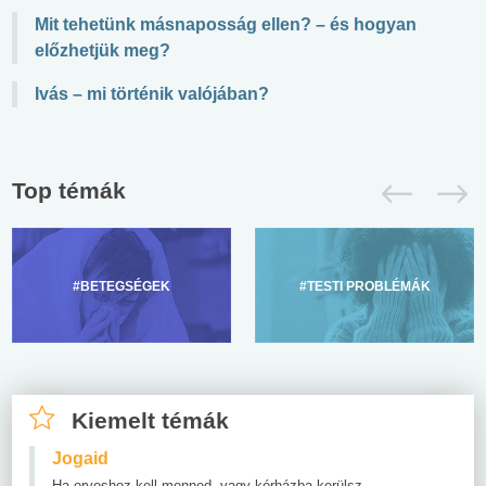
Mit tehetünk másnaposság ellen? – és hogyan
előzhetjük meg?
Ivás – mi történik valójában?
Top témák
#BETEGSÉGEK
#TESTI PROBLÉMÁK
Kiemelt témák
Jogaid
Ha orvoshoz kell menned, vagy kórházba kerülsz