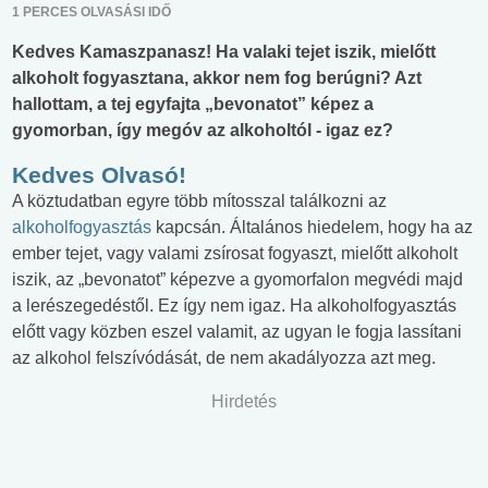
1 PERCES OLVASÁSI IDŐ
Kedves Kamaszpanasz! Ha valaki tejet iszik, mielőtt
alkoholt fogyasztana, akkor nem fog berúgni? Azt
hallottam, a tej egyfajta „bevonatot” képez a
gyomorban, így megóv az alkoholtól - igaz ez?
Kedves Olvasó!
A köztudatban egyre több mítosszal találkozni az
alkoholfogyasztás
kapcsán. Általános hiedelem, hogy ha az
ember tejet, vagy valami zsírosat fogyaszt, mielőtt alkoholt
iszik, az „bevonatot” képezve a gyomorfalon megvédi majd
a lerészegedéstől. Ez így nem igaz. Ha alkoholfogyasztás
előtt vagy közben eszel valamit, az ugyan le fogja lassítani
az alkohol felszívódását, de nem akadályozza azt meg.
Hirdetés