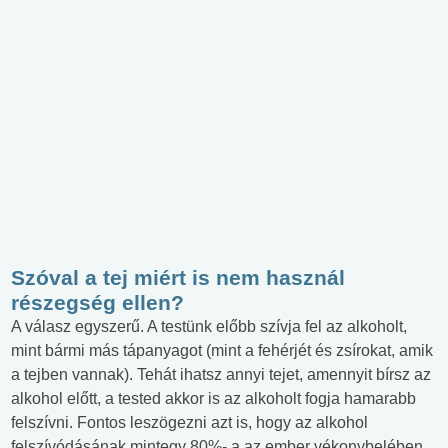
Szóval a tej miért is nem használ
részegség ellen?
A válasz egyszerű. A testünk előbb szívja fel az alkoholt,
mint bármi más tápanyagot (mint a fehérjét és zsírokat, amik
a tejben vannak). Tehát ihatsz annyi tejet, amennyit bírsz az
alkohol előtt, a tested akkor is az alkoholt fogja hamarabb
felszívni. Fontos leszögezni azt is, hogy az alkohol
felszívódásának mintegy 80%- a az ember vékonybelében