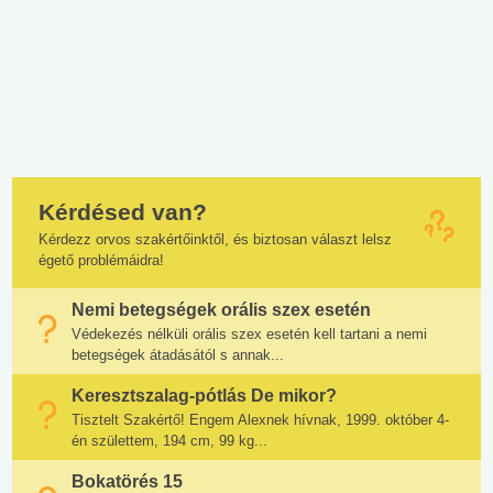
Kérdésed van?
Kérdezz orvos szakértőinktől, és biztosan választ lelsz
égető problémáidra!
Nemi betegségek orális szex esetén
Védekezés nélküli orális szex esetén kell tartani a nemi
betegségek átadásától s annak...
Keresztszalag-pótlás De mikor?
Tisztelt Szakértő! Engem Alexnek hívnak, 1999. október 4-
én születtem, 194 cm, 99 kg...
Bokatörés 15