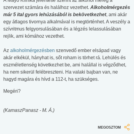
A Mayo Klinika jelentése szerint az alkohol méreg a
szervezet számára és halálhoz vezethet.
Alkoholmérgezés
már 5 ital gyors lehúzásából is bekövetkezhet
, ami akár
egy átlagos tivornya alkalmával is megtörténhet. A veszély a
szívritmus felgyorsulásában és a légzés lelassulásában
rejlik, ami kómához vezethet.
Az
alkoholmérgezésben
szenvedő ember elsápad vagy
akár elkékül, hányhat is, sőt roham is törhet rá. Lehülés és
eszméletlenség következhet be, ami halállal is végződhet,
ha nem sikerül felébreszteni. Ha valaki bajban van, ne
hagyd magára és hívd a 112-t, ha szükséges.
Megéri?
(KamaszPanasz - M. Á.)
MEGOSZTOM