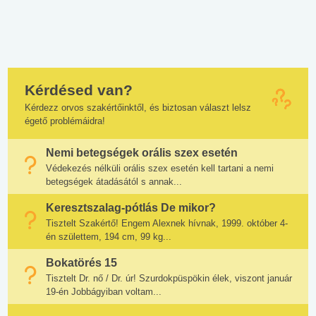
Kérdésed van?
Kérdezz orvos szakértőinktől, és biztosan választ lelsz
égető problémáidra!
Nemi betegségek orális szex esetén
Védekezés nélküli orális szex esetén kell tartani a nemi
betegségek átadásától s annak...
Keresztszalag-pótlás De mikor?
Tisztelt Szakértő! Engem Alexnek hívnak, 1999. október 4-
én születtem, 194 cm, 99 kg...
Bokatörés 15
Tisztelt Dr. nő / Dr. úr! Szurdokpüspökin élek, viszont január
19-én Jobbágyiban voltam...