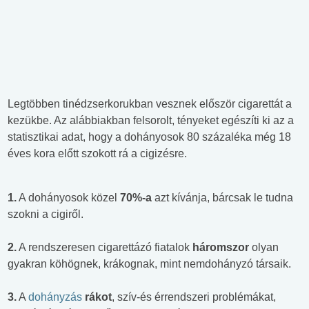
Legtöbben tinédzserkorukban vesznek először cigarettát a
kezükbe. Az alábbiakban felsorolt, tényeket egészíti ki az a
statisztikai adat, hogy a dohányosok 80 százaléka még 18
éves kora előtt szokott rá a cigizésre.
1.
A dohányosok közel
70%-a
azt kívánja, bárcsak le tudna
szokni a cigiről.
2.
A rendszeresen cigarettázó fiatalok
háromszor
olyan
gyakran köhögnek, krákognak, mint nemdohányzó társaik.
3.
A
dohányzás
rákot
, szív-és érrendszeri problémákat,