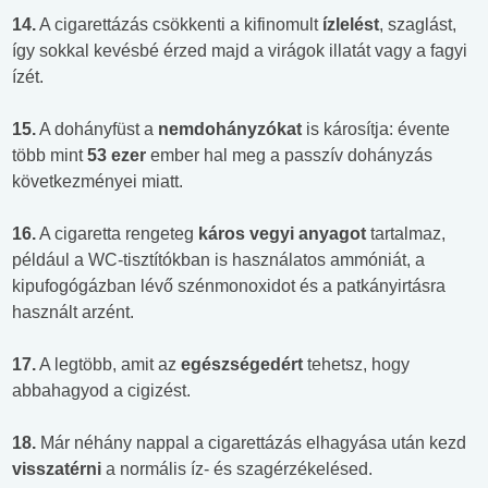
14.
A cigarettázás csökkenti a kifinomult
ízlelést
, szaglást,
így sokkal kevésbé érzed majd a virágok illatát vagy a fagyi
ízét.
15.
A dohányfüst a
nemdohányzókat
is károsítja: évente
több mint
53 ezer
ember hal meg a passzív dohányzás
következményei miatt.
16.
A cigaretta rengeteg
káros vegyi anyagot
tartalmaz,
például a WC-tisztítókban is használatos ammóniát, a
kipufogógázban lévő szénmonoxidot és a patkányirtásra
használt arzént.
17.
A legtöbb, amit az
egészségedért
tehetsz, hogy
abbahagyod a cigizést.
18.
Már néhány nappal a cigarettázás elhagyása után kezd
visszatérni
a normális íz- és szagérzékelésed.