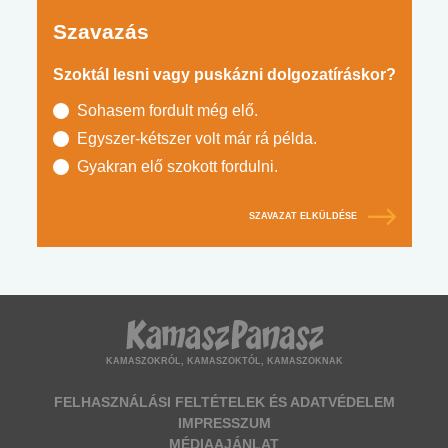
Szavazás
Szoktál lesni vagy puskázni dolgozatíráskor?
Sohasem fordult még elő.
Egyszer-kétszer volt már rá példa.
Gyakran elő szokott fordulni.
SZAVAZAT ELKÜLDÉSE
KAMASZOKRÓL, KAMASZOKTÓL, KAMASZOKNAK
FELHASZNÁLÁSI FELTÉTELEK ÉS ADATVÉDELEM
IMPRESSZUM
MÉDIAAJÁNLAT