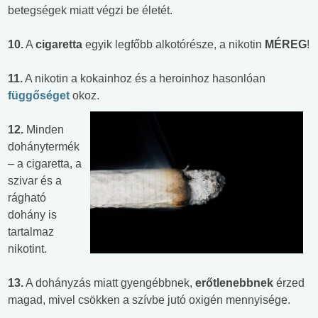
betegségek miatt végzi be életét.
10.
A
cigaretta
egyik legfőbb alkotórésze, a nikotin
MÉREG
!
11.
A nikotin a kokainhoz és a heroinhoz hasonlóan
függőséget
okoz.
12.
Minden
dohánytermék
– a cigaretta, a
szivar és a
rágható
dohány is
tartalmaz
nikotint.
13.
A dohányzás miatt gyengébbnek,
erőtlenebbnek
érzed
magad, mivel csökken a szívbe jutó oxigén mennyisége.