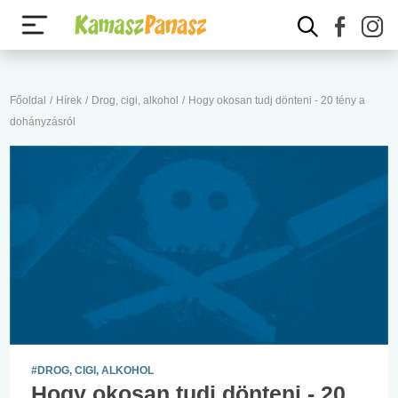
Főoldal
/
Hírek
/
Drog, cigi, alkohol
/
Hogy okosan tudj dönteni - 20 tény a
dohányzásról
#DROG, CIGI, ALKOHOL
Hogy okosan tudj dönteni - 20