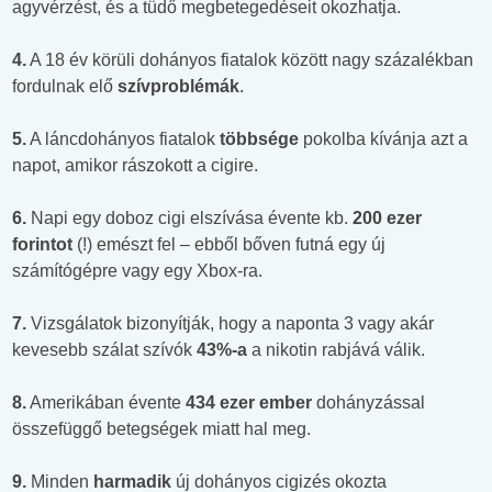
agyvérzést, és a tüdő megbetegedéseit okozhatja.
4.
A 18 év körüli dohányos fiatalok között nagy százalékban
fordulnak elő
szívproblémák
.
5.
A láncdohányos fiatalok
többsége
pokolba kívánja azt a
napot, amikor rászokott a cigire.
6.
Napi egy doboz cigi elszívása évente kb.
200 ezer
forintot
(!) emészt fel – ebből bőven futná egy új
számítógépre vagy egy Xbox-ra.
7.
Vizsgálatok bizonyítják, hogy a naponta 3 vagy akár
kevesebb szálat szívók
43%-a
a nikotin rabjává válik.
8.
Amerikában évente
434 ezer ember
dohányzással
összefüggő betegségek miatt hal meg.
9.
Minden
harmadik
új dohányos cigizés okozta