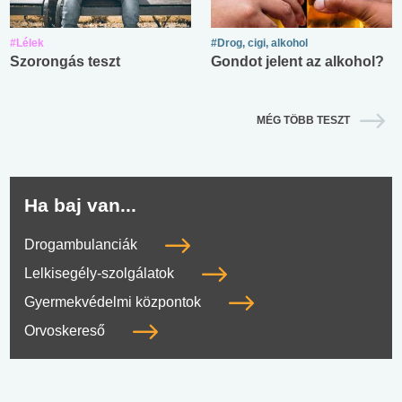
#Lélek
#Drog, cigi, alkohol
Szorongás teszt
Gondot jelent az alkohol?
MÉG TÖBB TESZT
Ha baj van...
Drogambulanciák
Lelkisegély-szolgálatok
Gyermekvédelmi központok
Orvoskereső