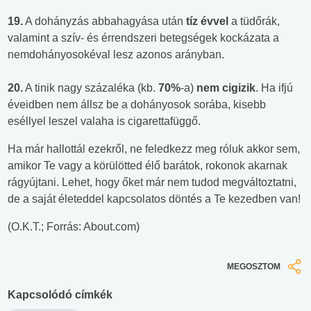
19.
A dohányzás abbahagyása után
tíz évvel
a tüdőrák,
valamint a szív- és érrendszeri betegségek kockázata a
nemdohányosokéval lesz azonos arányban.
20.
A tinik nagy százaléka (kb.
70%
-a)
nem cigizik
. Ha ifjú
éveidben nem állsz be a dohányosok sorába, kisebb
eséllyel leszel valaha is cigarettafüggő.
Ha már hallottál ezekről, ne feledkezz meg róluk akkor sem,
amikor Te vagy a körülötted élő barátok, rokonok akarnak
rágyújtani. Lehet, hogy őket már nem tudod megváltoztatni,
de a saját életeddel kapcsolatos döntés a Te kezedben van!
(O.K.T.; Forrás: About.com)
MEGOSZTOM
Kapcsolódó címkék