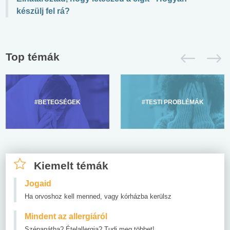
készülj fel rá?
Top témák
#BETEGSÉGEK
#TESTI PROBLÉMÁK
Kiemelt témák
Jogaid
Ha orvoshoz kell menned, vagy kórházba kerülsz
Mindent az allergiáról
Szénanátha? Ételallergia? Tudj meg többet!