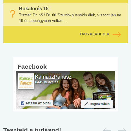
Bokatörés 15
Tisztelt Dr. nő / Dr. úr! Szurdokpüspökin élek, viszont január
19-én Jobbágyiban voltam...
ÉN IS KÉRDEZEK
Facebook
Teszteld a tudásod!