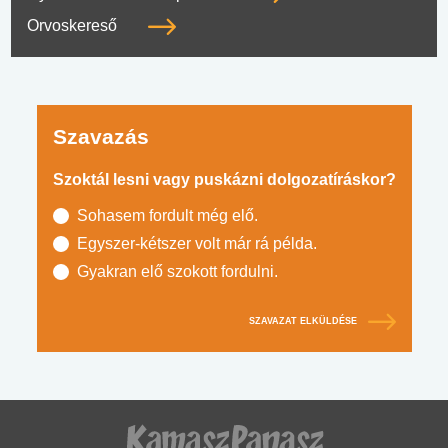
Orvoskereső
Szavazás
Szoktál lesni vagy puskázni dolgozatíráskor?
Sohasem fordult még elő.
Egyszer-kétszer volt már rá példa.
Gyakran elő szokott fordulni.
SZAVAZAT ELKÜLDÉSE