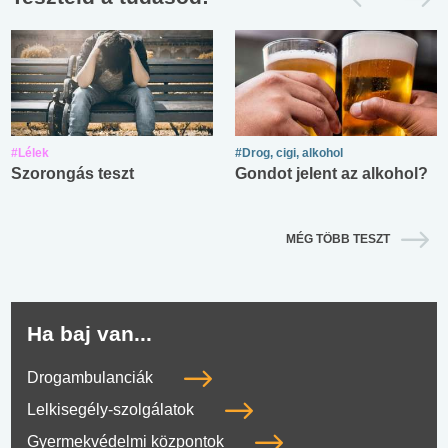
#Lélek
#Drog, cigi, alkohol
Szorongás teszt
Gondot jelent az alkohol?
MÉG TÖBB TESZT
Ha baj van...
Drogambulanciák
Lelkisegély-szolgálatok
Gyermekvédelmi központok