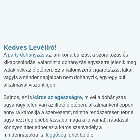
Kedves Levélíró!
A
party dohányzás
az, amikor a bulizás, a szórakozás és
kikapcsolódás, valamint a dohányzás egyszerre jelenik meg
valakinek az életében. Ez alkalomszerű cigarettázást takar,
vagyis a mindennapjaiban nem dohányzik, egy-egy buli
alkalmával viszont igen.
Sajnos, ez is
káros az egészségre
, mivel a dohányzás
ugyanúgy jelen van az illető életében, alkalmanként éppen
annyira károsítja a szervezetét, mintha rendszeresen tenné
ugyanezt (legfeljebb lassabb maga a folyamat), ráadásul
könnyen átterjedhet ez a káros szenvedély a
mindennapokra is,
függőség
lehet belőle.