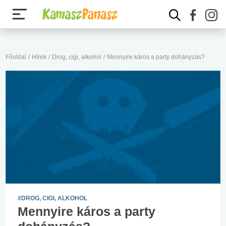
Főoldal
/
Hírek
/
Drog, cigi, alkohol
/
Mennyire káros a party dohányzás?
#DROG, CIGI, ALKOHOL
Mennyire káros a party