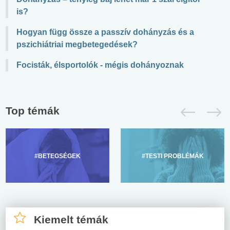
is?
Hogyan függ össze a passzív dohányzás és a
pszichiátriai megbetegedések?
Focisták, élsportolók - mégis dohányoznak
Top témák
#BETEGSÉGEK
#TESTI PROBLÉMÁK
Kiemelt témák