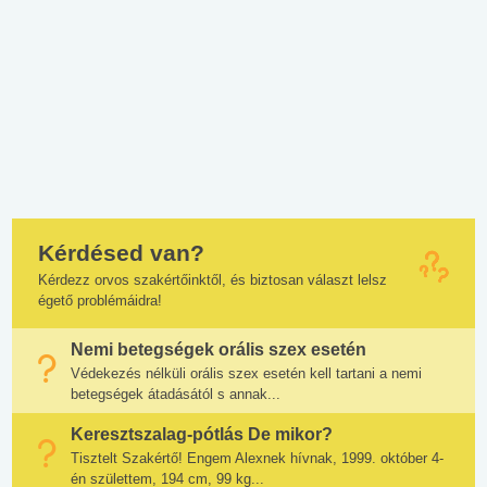
Kérdésed van?
Kérdezz orvos szakértőinktől, és biztosan választ lelsz
égető problémáidra!
Nemi betegségek orális szex esetén
Védekezés nélküli orális szex esetén kell tartani a nemi
betegségek átadásától s annak...
Keresztszalag-pótlás De mikor?
Tisztelt Szakértő! Engem Alexnek hívnak, 1999. október 4-
én születtem, 194 cm, 99 kg...