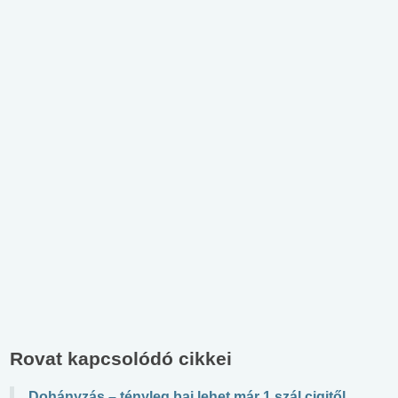
Rovat kapcsolódó cikkei
Dohányzás – tényleg baj lehet már 1 szál cigitől