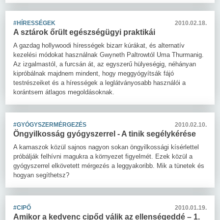
#HÍRESSÉGEK
2010.02.18.
A sztárok őrült egészségügyi praktikái
A gazdag hollywoodi hírességek bizarr kúrákat, és alternatív
kezelési módokat használnak Gwyneth Paltrowtól Uma Thurmanig.
Az izgalmastól, a furcsán át, az egyszerű hülyeségig, néhányan
kipróbálnak majdnem mindent, hogy meggyógyítsák fájó
testrészeiket és a hírességek a leglátványosabb használói a
korántsem átlagos megoldásoknak.
#GYÓGYSZERMÉRGEZÉS
2010.02.10.
Öngyilkosság gyógyszerrel - A tinik segélykérése
A kamaszok közül sajnos nagyon sokan öngyilkossági kísérlettel
próbálják felhívni magukra a környezet figyelmét. Ezek közül a
gyógyszerrel elkövetett mérgezés a leggyakoribb. Mik a tünetek és
hogyan segíthetsz?
#CIPŐ
2010.01.19.
Amikor a kedvenc cipőd válik az ellenségeddé – 1.