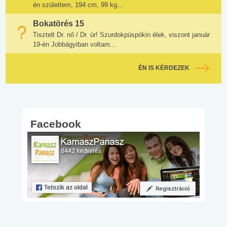
én születtem, 194 cm, 99 kg...
Bokatörés 15
Tisztelt Dr. nő / Dr. úr! Szurdokpüspökin élek, viszont január
19-én Jobbágyiban voltam...
ÉN IS KÉRDEZEK
Facebook