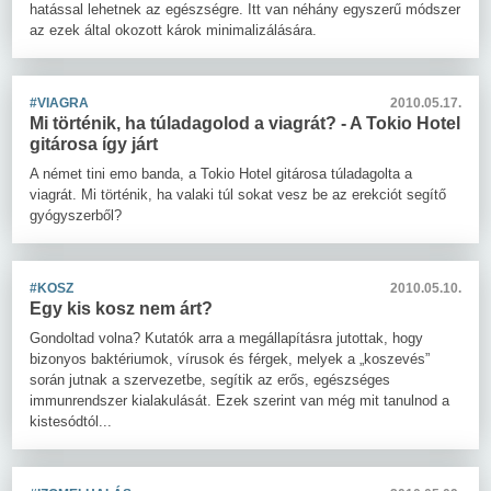
hatással lehetnek az egészségre. Itt van néhány egyszerű módszer
az ezek által okozott károk minimalizálására.
#VIAGRA
2010.05.17.
Mi történik, ha túladagolod a viagrát? - A Tokio Hotel
gitárosa így járt
A német tini emo banda, a Tokio Hotel gitárosa túladagolta a
viagrát. Mi történik, ha valaki túl sokat vesz be az erekciót segítő
gyógyszerből?
#KOSZ
2010.05.10.
Egy kis kosz nem árt?
Gondoltad volna? Kutatók arra a megállapításra jutottak, hogy
bizonyos baktériumok, vírusok és férgek, melyek a „koszevés”
során jutnak a szervezetbe, segítik az erős, egészséges
immunrendszer kialakulását. Ezek szerint van még mit tanulnod a
kistesódtól...