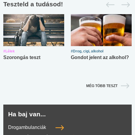
Teszteld a tudásod!
#Lélek
#Drog, cigi, alkohol
Szorongás teszt
Gondot jelent az alkohol?
MÉG TÖBB TESZT
Ha baj van...
Drogambulanciák