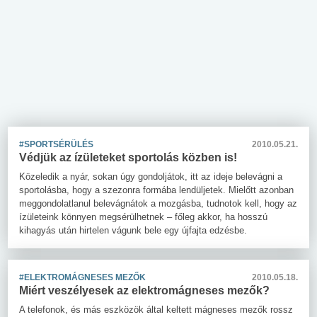
#SPORTSÉRÜLÉS
2010.05.21.
Védjük az ízületeket sportolás közben is!
Közeledik a nyár, sokan úgy gondoljátok, itt az ideje belevágni a
sportolásba, hogy a szezonra formába lendüljetek. Mielőtt azonban
meggondolatlanul belevágnátok a mozgásba, tudnotok kell, hogy az
ízületeink könnyen megsérülhetnek – főleg akkor, ha hosszú
kihagyás után hirtelen vágunk bele egy újfajta edzésbe.
#ELEKTROMÁGNESES MEZŐK
2010.05.18.
Miért veszélyesek az elektromágneses mezők?
A telefonok, és más eszközök által keltett mágneses mezők rossz