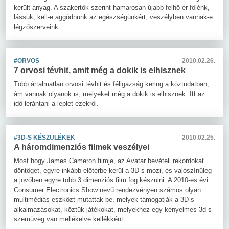
került anyag. A szakértők szerint hamarosan újabb felhő ér fölénk,
lássuk, kell-e aggódnunk az egészségünkért, veszélyben vannak-e
légzőszerveink.
#ORVOS
2010.02.26.
7 orvosi tévhit, amit még a dokik is elhisznek
Több ártalmatlan orvosi tévhit és féligazság kering a köztudatban,
ám vannak olyanok is, melyeket még a dokik is elhisznek. Itt az
idő lerántani a leplet ezekről.
#3D-S KÉSZÜLÉKEK
2010.02.25.
A háromdimenziós filmek veszélyei
Most hogy James Cameron filmje, az Avatar bevételi rekordokat
döntöget, egyre inkább előtérbe kerül a 3D-s mozi, és valószínűleg
a jövőben egyre több 3 dimenziós film fog készülni. A 2010-es évi
Consumer Electronics Show nevű rendezvényen számos olyan
multimédiás eszközt mutattak be, melyek támogatják a 3D-s
alkalmazásokat, köztük játékokat, melyekhez egy kényelmes 3d-s
szemüveg van mellékelve kellékként.