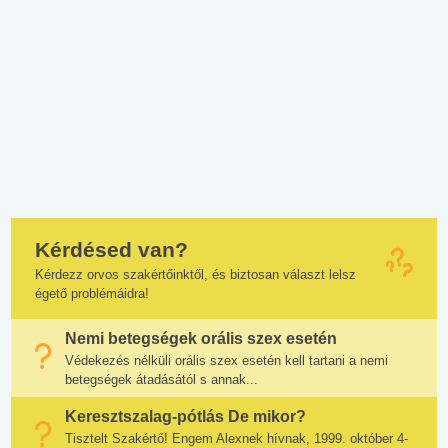
Kérdésed van?
Kérdezz orvos szakértőinktől, és biztosan választ lelsz
égető problémáidra!
Nemi betegségek orális szex esetén
Védekezés nélküli orális szex esetén kell tartani a nemi
betegségek átadásától s annak...
Keresztszalag-pótlás De mikor?
Tisztelt Szakértő! Engem Alexnek hívnak, 1999. október 4-