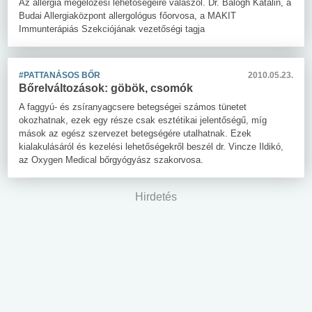
Az allergia megelőzési lehetőségeire válaszol. Dr. Balogh Katalin, a
Budai Allergiaközpont allergológus főorvosa, a MAKIT
Immunterápiás Szekciójának vezetőségi tagja
#PATTANÁSOS BŐR
2010.05.23.
Bőrelváltozások: göbök, csomók
A faggyú- és zsíranyagcsere betegségei számos tünetet
okozhatnak, ezek egy része csak esztétikai jelentőségű, míg
mások az egész szervezet betegségére utalhatnak. Ezek
kialakulásáról és kezelési lehetőségekről beszél dr. Vincze Ildikó,
az Oxygen Medical bőrgyógyász szakorvosa.
Hirdetés