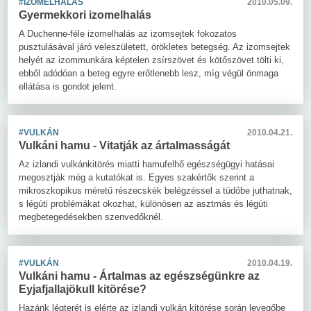
#IZOMELHALÁS
2010.05.09.
Gyermekkori izomelhalás
A Duchenne-féle izomelhalás az izomsejtek fokozatos
pusztulásával járó veleszületett, örökletes betegség. Az izomsejtek
helyét az izommunkára képtelen zsírszövet és kötőszövet tölti ki,
ebből adódóan a beteg egyre erőtlenebb lesz, míg végül önmaga
ellátása is gondot jelent.
#VULKÁN
2010.04.21.
Vulkáni hamu - Vitatják az ártalmasságát
Az izlandi vulkánkitörés miatti hamufelhő egészségügyi hatásai
megosztják még a kutatókat is. Egyes szakértők szerint a
mikroszkopikus méretű részecskék belégzéssel a tüdőbe juthatnak,
s légúti problémákat okozhat, különösen az asztmás és légúti
megbetegedésekben szenvedőknél.
#VULKÁN
2010.04.19.
Vulkáni hamu - Ártalmas az egészségünkre az
Eyjafjallajökull kitörése?
Hazánk légterét is elérte az izlandi vulkán kitörése során levegőbe