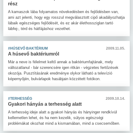
rész
A kamaszok lába folyamatos növekedésben és fejlődésben van,
ami azt jelenti, hogy egy rosszul megválasztott cipő akadályozhatja
lábaik egészséges fejlődését, és ez akár élethossziglan tartó
lábfej-, térd és hátfájáshoz vezethet.
#HÚSEVŐ BAKTÉRIUM
2009.11.05.
A húsevő baktériumról
Már a neve is félelmet keltő annak a baktériumfajtának, mely
változatlanul - bár szerencsére igen ritkán - végzetes fertőzések
okozója. Pusztításának eredménye olykor látható a televízió
képernyőjén, bulvárlapok hasábjain közzétett fotókon.
#TERHESSÉG
2009.10.14.
Gyakori hányás a terhesség alatt
A terhesség ideje alatt a gyakori hányás és hányinger rendkívül
kellemetlen lehet, és ha nem kezelik, súlyos egészségi
problémákat okozhat mind a kismamában, mind a csecsemőben.