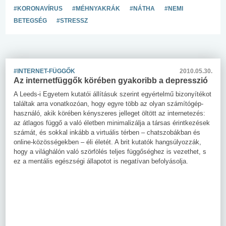
#KORONAVÍRUS
#MÉHNYAKRÁK
#NÁTHA
#NEMI
BETEGSÉG
#STRESSZ
#INTERNET-FÜGGŐK
2010.05.30.
Az internetfüggők körében gyakoribb a depresszió
A Leeds-i Egyetem kutatói állításuk szerint egyértelmű bizonyítékot
találtak arra vonatkozóan, hogy egyre több az olyan számítógép-
használó, akik körében kényszeres jelleget öltött az internetezés:
az átlagos függő a való életben minimalizálja a társas érintkezések
számát, és sokkal inkább a virtuális térben – chatszobákban és
online-közösségekben – éli életét. A brit kutatók hangsúlyozzák,
hogy a világhálón való szörfölés teljes függőséghez is vezethet, s
ez a mentális egészségi állapotot is negatívan befolyásolja.