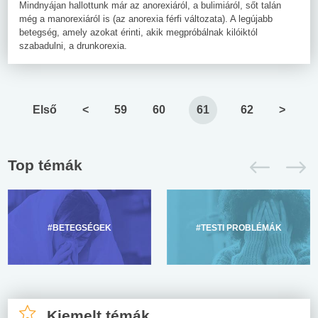
Mindnyájan hallottunk már az anorexiáról, a bulimiáról, sőt talán
még a manorexiáról is (az anorexia férfi változata). A legújabb
betegség, amely azokat érinti, akik megpróbálnak kilóiktól
szabadulni, a drunkorexia.
Első
<
59
60
61
62
>
Top témák
#BETEGSÉGEK
#TESTI PROBLÉMÁK
Kiemelt témák