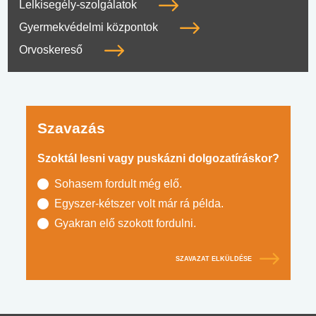
Lelkisegély-szolgálatok
Gyermekvédelmi központok
Orvoskereső
Szavazás
Szoktál lesni vagy puskázni dolgozatíráskor?
Sohasem fordult még elő.
Egyszer-kétszer volt már rá példa.
Gyakran elő szokott fordulni.
SZAVAZAT ELKÜLDÉSE