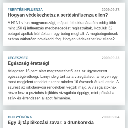
#SERTÉSINFLUENZA
2009.09.27.
Hogyan védekezhetsz a sertésinfluenza ellen?
A H1N1 vírus magyarországi, májusi felbukkanása óta eddig több
mint 150 új influenzás megbetegedést regisztráltak, közülük 32
beteget ápoltak kórházban, egy beteg meghalt. A megbetegedések
száma várhatóan növekedni fog. Hogyan védekezhetünk ellene?
#EGÉSZSÉG
2009.09.23.
Egészség érettségi
Átlagosan 15 perc alatt megszerezhető lesz az úgynevezett
egészségérettségi. Ennyi ideig tart az a vizsgálatsor, amelyen egy
most megjelent rendelet szerint minden 16 évesnek át kell esnie. A
szűrést az iskolaorvosi rendelőben végzik majd. A vizsgálatoknak
része lesz a pszichés fejlődés vizsgálata éppúgy, mint például a
szív- és érrendszeri állapot felmérése.
#FOGYÓKÚRA
2009.09.04.
Egy új táplálkozási zavar: a drunkorexia