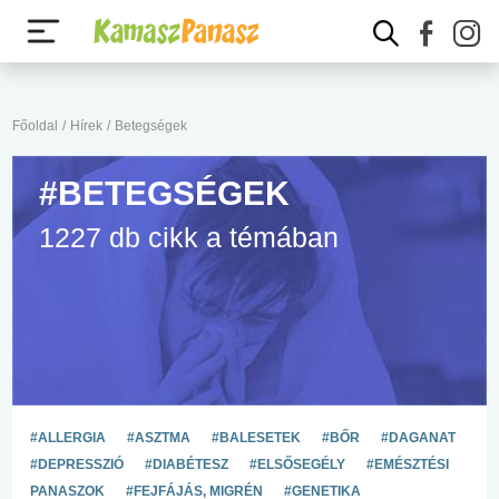
Főoldal
/
Hírek
/
Betegségek
#BETEGSÉGEK
1227 db cikk a témában
#ALLERGIA
#ASZTMA
#BALESETEK
#BŐR
#DAGANAT
#DEPRESSZIÓ
#DIABÉTESZ
#ELSŐSEGÉLY
#EMÉSZTÉSI
PANASZOK
#FEJFÁJÁS, MIGRÉN
#GENETIKA