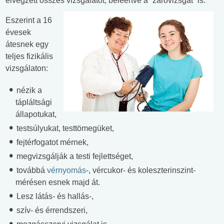
elvégzett összes vizsgálatot, beleértve a “záróvizsgát” is.
Eszerint a 16
évesek
átesnek egy
teljes fizikális
vizsgálaton:
nézik a
tápláltsági
állapotukat,
testsúlyukat, testtömegüket,
fejtérfogatot mérnek,
megvizsgálják a testi fejlettséget,
továbbá
vérnyomás
-, vércukor- és koleszterinszint-
mérésen esnek majd át.
Lesz látás- és hallás-,
szív- és érrendszeri,