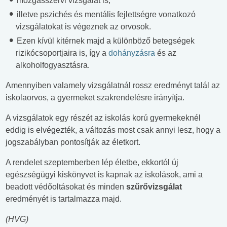
mozgásszervi vizsgálat is,
illetve pszichés és mentális fejlettségre vonatkozó
vizsgálatokat is végeznek az orvosok.
Ezen kívül kitérnek majd a különböző betegségek
rizikócsoportjaira is, így a
dohányzásra
és az
alkoholfogyasztásra.
Amennyiben valamely vizsgálatnál rossz eredményt talál az
iskolaorvos, a gyermeket szakrendelésre irányítja.
A vizsgálatok egy részét az iskolás korú gyermekeknél
eddig is elvégezték, a változás most csak annyi lesz, hogy a
jogszabályban pontosítják az életkort.
A rendelet szeptemberben lép életbe, ekkortól új
egészségügyi kiskönyvet is kapnak az iskolások, ami a
beadott védőoltásokat és minden
szűrővizsgálat
eredményét is tartalmazza majd.
(HVG)