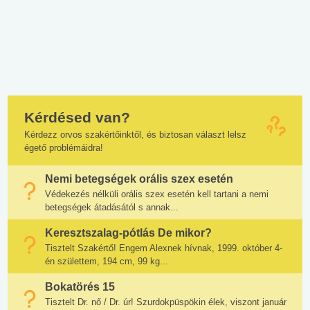
Kérdésed van?
Kérdezz orvos szakértőinktől, és biztosan választ lelsz
égető problémáidra!
Nemi betegségek orális szex esetén
Védekezés nélküli orális szex esetén kell tartani a nemi
betegségek átadásától s annak...
Keresztszalag-pótlás De mikor?
Tisztelt Szakértő! Engem Alexnek hívnak, 1999. október 4-
én születtem, 194 cm, 99 kg...
Bokatörés 15
Tisztelt Dr. nő / Dr. úr! Szurdokpüspökin élek, viszont január