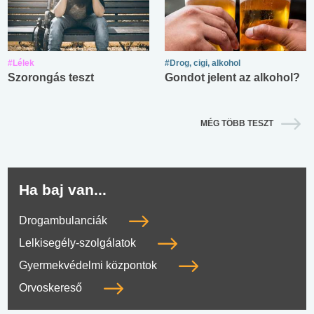
#Lélek
#Drog, cigi, alkohol
Szorongás teszt
Gondot jelent az alkohol?
MÉG TÖBB TESZT
Ha baj van...
Drogambulanciák
Lelkisegély-szolgálatok
Gyermekvédelmi központok
Orvoskereső