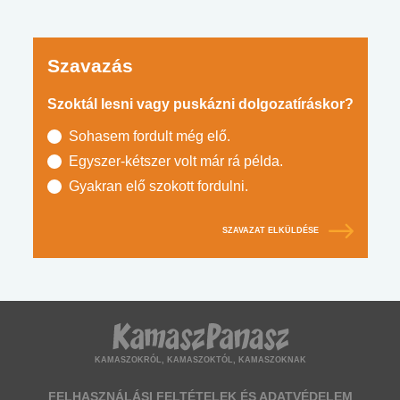
Szavazás
Szoktál lesni vagy puskázni dolgozatíráskor?
Sohasem fordult még elő.
Egyszer-kétszer volt már rá példa.
Gyakran elő szokott fordulni.
SZAVAZAT ELKÜLDÉSE
KAMASZOKRÓL, KAMASZOKTÓL, KAMASZOKNAK
FELHASZNÁLÁSI FELTÉTELEK ÉS ADATVÉDELEM