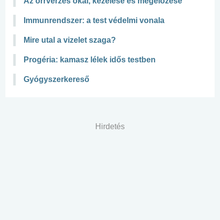
Az orrvérzés okai, kezelése és megelőzése
Immunrendszer: a test védelmi vonala
Mire utal a vizelet szaga?
Progéria: kamasz lélek idős testben
Gyógyszerkereső
Hirdetés