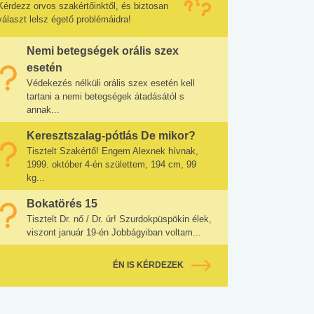
Kérdezz orvos szakértőinktől, és biztosan
választ lelsz égető problémáidra!
Nemi betegségek orális szex
esetén
Védekezés nélküli orális szex esetén kell
tartani a nemi betegségek átadásától s
annak...
Keresztszalag-pótlás De mikor?
Tisztelt Szakértő! Engem Alexnek hívnak,
1999. október 4-én születtem, 194 cm, 99
kg...
Bokatörés 15
Tisztelt Dr. nő / Dr. úr! Szurdokpüspökin élek,
viszont január 19-én Jobbágyiban voltam...
ÉN IS KÉRDEZEK