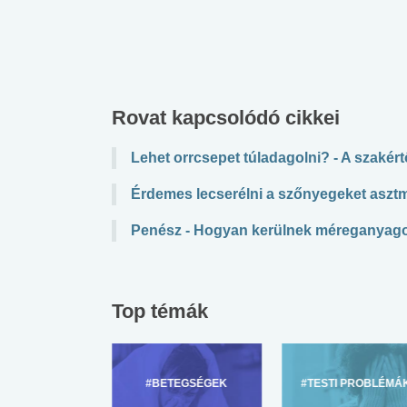
Rovat kapcsolódó cikkei
Lehet orrcsepet túladagolni? - A szakért
Érdemes lecserélni a szőnyegeket aszt
Penész - Hogyan kerülnek méreganyago
Top témák
ZÜLŐKNEK
#BETEGSÉGEK
#TESTI PROBLÉMÁ