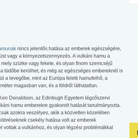
hamunak
nincs jelentős hatása az emberek egészségére,
afüst vagy a környezetszennyezés. A vulkáni hamu a
k, mely szürke vagy fekete, és olyan finom szemcséjű
n a tüdőbe kerülhet, és még az egészséges embereknél is
rül a levegőbe, mint az Európa feletti hamufelhő, a
méter magasban van, és a földről láthatatlan.
Ken Donaldson, az Edinbugh Egyetem légzőszervi
vulkáni hamu emberekre gyakorolt hatását tanulmányozta.
csak azokra veszélyes, akik a közvetlen közelében
nkitöréseknek csekély hatása volt az emberek
l voltak a vulkánhoz, és olyan légzési problémákkal