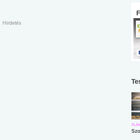
Hirdetés
Te
#Suli, munka
#Suli, munka
#Lél
Angol középfokú
Internet-függőség
Szo
nyelvvizsga teszt -
teszt