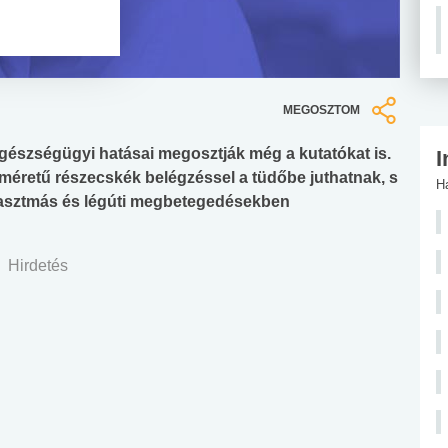
MEGOSZTOM
egészségügyi hatásai megosztják még a kutatókat is.
I
méretű részecskék belégzéssel a tüdőbe juthatnak, s
H
 asztmás és légúti megbetegedésekben
Hirdetés