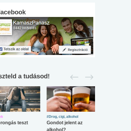
Facebook
szteld a tudásod!
ek
#Drog, cigi, alkohol
#Zöldövezet
rongás teszt
Gondot jelent az
Mekkora az ö
alkohol?
lábnyomod?