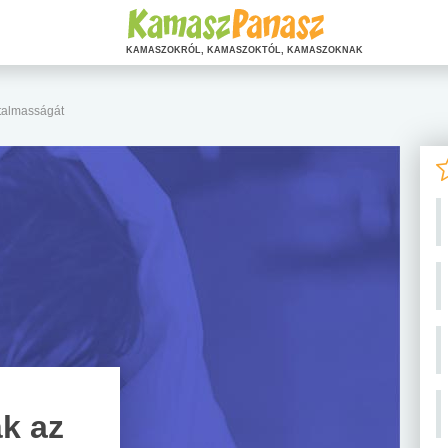
KAMASZOKRÓL, KAMASZOKTÓL, KAMASZOKNAK
rtalmasságát
ák az