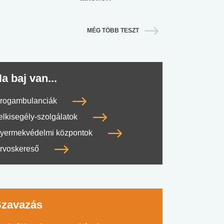
MÉG TÖBB TESZT
a baj van...
rogambulanciák
elkisegély-szolgálatok
yermekvédelmi központok
rvoskereső
Szavazás
#SULI, MUNKA
#DROG, CIGI, ALKOHOL
#TÁPLÁLK