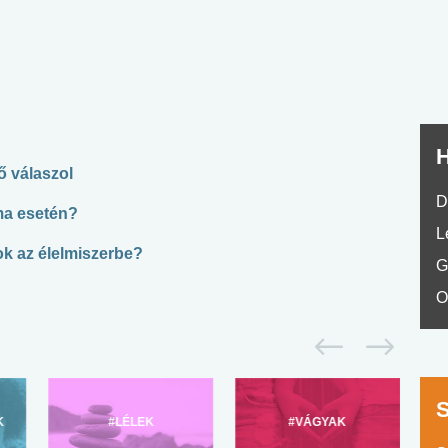
No.42
H
ő válaszol
D
ma esetén?
L
k az élelmiszerbe?
G
O
K
#LÉLEK
#VÁGYAK