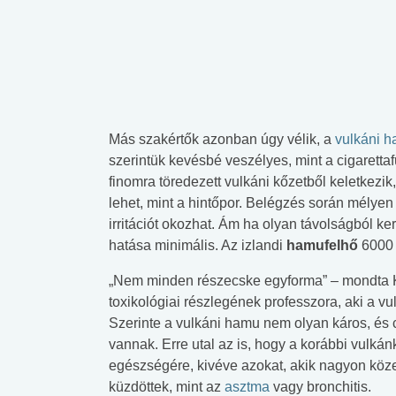
Más szakértők azonban úgy vélik, a
vulkáni 
szerintük kevésbé veszélyes, mint a cigarett
finomra töredezett vulkáni kőzetből keletkezi
lehet, mint a hintőpor. Belégzés során mélye
irritációt okozhat. Ám ha olyan távolságból ke
hatása minimális. Az izlandi
hamufelhő
6000 
„Nem minden részecske egyforma” – mondta 
toxikológiai részlegének professzora, aki a 
Szerinte a vulkáni hamu nem olyan káros, és 
vannak. Erre utal az is, hogy a korábbi vulká
egészségére, kivéve azokat, akik nagyon köze
küzdöttek, mint az
asztma
vagy bronchitis.