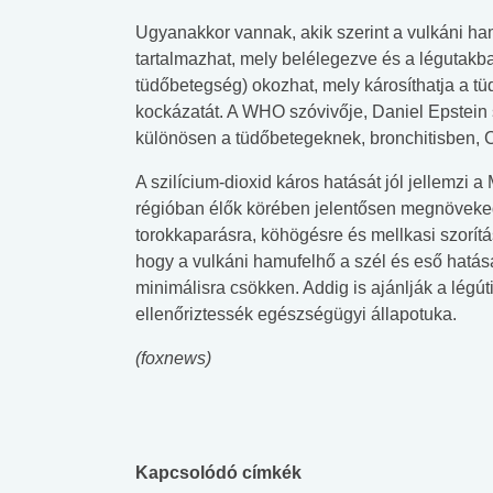
Ugyanakkor vannak, akik szerint a vulkáni ha
tartalmazhat, mely belélegezve és a légutakba 
tüdőbetegség) okozhat, mely károsíthatja a tüd
kockázatát. A WHO szóvivője, Daniel Epstein 
különösen a tüdőbetegeknek, bronchitisben
A szilícium-dioxid káros hatását jól jellemzi
régióban élők körében jelentősen megnövekede
torokkaparásra, köhögésre és mellkasi szorí
hogy a vulkáni hamufelhő a szél és eső hatás
minimálisra csökken. Addig is ajánlják a lé
ellenőriztessék egészségügyi állapotuka.
(foxnews)
Kapcsolódó címkék