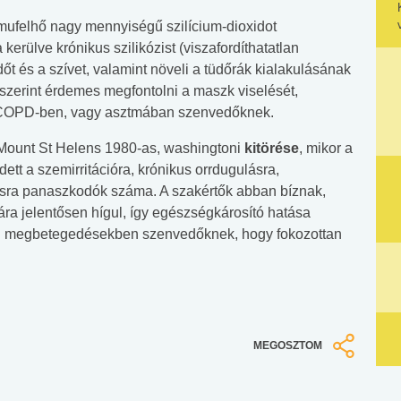
mufelhő nagy mennyiségű szilícium-dioxidot
kerülve krónikus szilikózist (viszafordíthatatlan
őt és a szívet, valamint növeli a tüdőrák kialakulásának
szerint érdemes megfontolni a maszk viselését,
, COPD-ben, vagy asztmában szenvedőknek.
 a Mount St Helens 1980-as, washingtoni
kitörése
, mikor a
tt a szemirritációra, krónikus orrdugulásra,
tásra panaszkodók száma. A szakértők abban bíznak,
ára jelentősen hígul, így egészségkárosító hatása
gúti megbetegedésekben szenvedőknek, hogy fokozottan
MEGOSZTOM