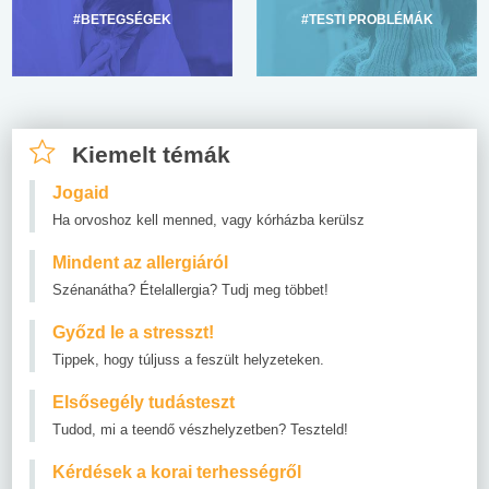
#BETEGSÉGEK
#TESTI PROBLÉMÁK
Kiemelt témák
Jogaid
Ha orvoshoz kell menned, vagy kórházba kerülsz
Mindent az allergiáról
Szénanátha? Ételallergia? Tudj meg többet!
Győzd le a stresszt!
Tippek, hogy túljuss a feszült helyzeteken.
Elsősegély tudásteszt
Tudod, mi a teendő vészhelyzetben? Teszteld!
Kérdések a korai terhességről