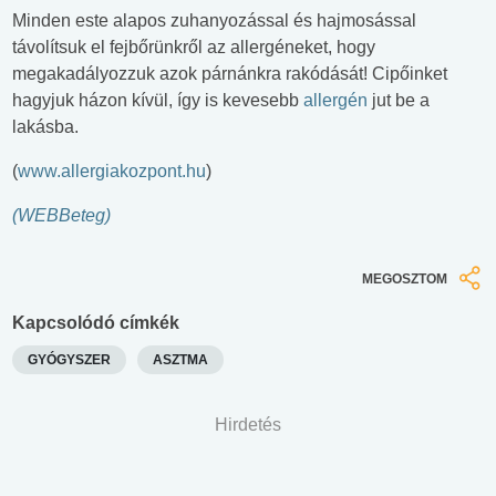
Minden este alapos zuhanyozással és hajmosással
távolítsuk el fejbőrünkről az allergéneket, hogy
megakadályozzuk azok párnánkra rakódását! Cipőinket
hagyjuk házon kívül, így is kevesebb
allergén
jut be a
lakásba.
(
www.allergiakozpont.hu
)
(WEBBeteg)
MEGOSZTOM
Kapcsolódó címkék
GYÓGYSZER
ASZTMA
Hirdetés