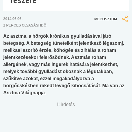
részére
2014.06.06.
MEGOSZTOM
2 PERCES OLVASÁSI IDŐ
Az asztma, a hörgők krónikus gyulladásával járó
betegség. A betegség tüneteiként jelentkező légszomj,
mellkasi szorító érzés, köhögés és zihálás a roham
jelentkezésekor felerősödnek. Asztmás roham
allergének, vagy más ingerek hatására jelentkezhet,
melyek további gyulladást okoznak a légutakban,
szűkítve azokat, ezzel megakadályozva a
hörgőcskékben rekedt levegő kibocsátását. Ma van az
Asztma Világnapja.
Hirdetés