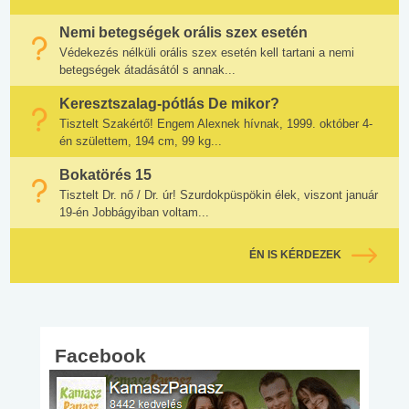
Nemi betegségek orális szex esetén
Védekezés nélküli orális szex esetén kell tartani a nemi
betegségek átadásától s annak...
Keresztszalag-pótlás De mikor?
Tisztelt Szakértő! Engem Alexnek hívnak, 1999. október 4-
én születtem, 194 cm, 99 kg...
Bokatörés 15
Tisztelt Dr. nő / Dr. úr! Szurdokpüspökin élek, viszont január
19-én Jobbágyiban voltam...
ÉN IS KÉRDEZEK
Facebook