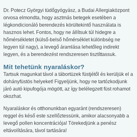
Dr. Potecz Györgyi tüdőgyógyász, a Budai Allergiaközpont
orvosa elmondta, hogy asztmás betegek esetében a
légkondicionáló berendezés körültekintő használata is
hasznos lehet. Fontos, hogy ne állítsuk túl hidegre a
hőmérsékletet (külső-belső hőmérséklet különbség ne
legyen túl nagy), a levegő áramlása lehetőleg indirekt
legyen, és a berendezést rendszeresen tisztíttassuk.
Mit tehetünk nyaraláskor?
Tartsuk magunkat távol a tábortüzek füstjétől és kerüljük el a
dohányfüstös helyeket! Figyeljünk, hogy ne tartózkodjunk
járó autó kipufogója mögött, az így belélegzett füst rohamot
okozhat.
Nyaraláskor és otthonunkban egyaránt (rendszeresen)
reggel és késő este szellőztessünk, amikor alacsonyabb a
levegő pollen koncentrációja! Törekedjünk a penész
eltávolítására, távol tartására!