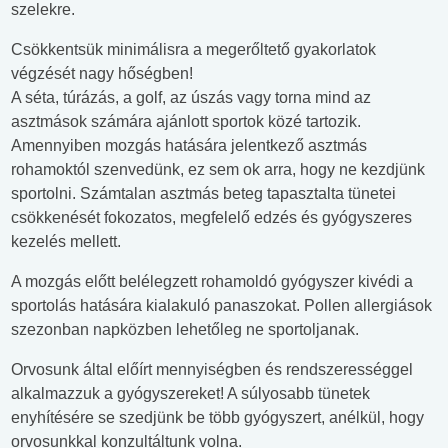
szelekre.
Csökkentsük minimálisra a megerőltető gyakorlatok
végzését nagy hőségben!
A séta, túrázás, a golf, az úszás vagy torna mind az
asztmások számára ajánlott sportok közé tartozik.
Amennyiben mozgás hatására jelentkező asztmás
rohamoktól szenvedünk, ez sem ok arra, hogy ne kezdjünk
sportolni. Számtalan asztmás beteg tapasztalta tünetei
csökkenését fokozatos, megfelelő edzés és gyógyszeres
kezelés mellett.
A mozgás előtt belélegzett rohamoldó gyógyszer kivédi a
sportolás hatására kialakuló panaszokat. Pollen allergiások
szezonban napközben lehetőleg ne sportoljanak.
Orvosunk által előírt mennyiségben és rendszerességgel
alkalmazzuk a gyógyszereket! A súlyosabb tünetek
enyhítésére se szedjünk be több gyógyszert, anélkül, hogy
orvosunkkal konzultáltunk volna.