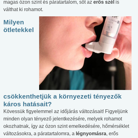
magas ózon szint és páratartalom, sőt az
erős szél
is
válthat ki rohamot.
Milyen
ötletekkel
csökkenthetjük a környezeti tényezők
káros hatásait?
Kövessük figyelemmel az időjárás változásait! Figyeljünk
minden olyan tényező jelentkezésére, melyek rohamot
okozhatnak, így az ózon szint emelkedésére, hőmérséklet
változásokra, a páratartalomra, a
légnyomásra
, erős