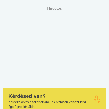
Hirdetés
Kérdésed van?
Kérdezz orvos szakértőinktől, és biztosan választ lelsz
égető problémáidra!