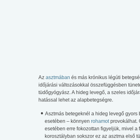
Az
asztmában
és más krónikus légúti betegs
időjárási változásokkal összefüggésben tünet
tüdőgyógyász. A hideg levegő, a szeles időjár
hatással lehet az alapbetegségre.
Asztmás betegeknél a hideg levegő gyors 
esetében – könnyen
rohamot
provokálhat.
esetében erre fokozottan figyeljük, mivel a 
korosztályban sokszor ez az asztma első tü