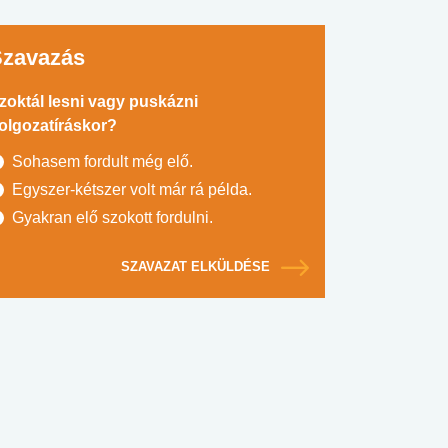
Szavazás
zoktál lesni vagy puskázni
olgozatíráskor?
Sohasem fordult még elő.
Egyszer-kétszer volt már rá példa.
Gyakran elő szokott fordulni.
SZAVAZAT ELKÜLDÉSE
#SULI, MUNKA
#DROG, CIGI, ALKOHOL
#TÁPLÁLK