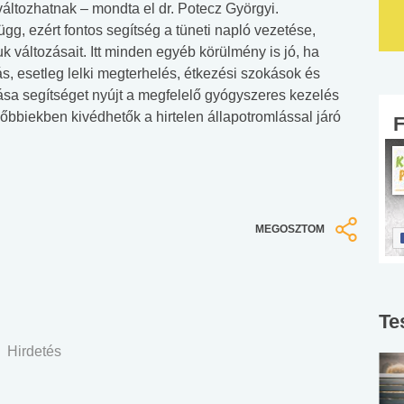
változhatnak – mondta el dr. Potecz Györgyi.
gg, ezért fontos segítség a tüneti napló vezetése,
k változásait. Itt minden egyéb körülmény is jó, ha
tás, esetleg lelki megterhelés, étkezési szokások és
ása segítséget nyújt a megfelelő gyógyszeres kezelés
őbbiekben kivédhetők a hirtelen állapotromlással járó
MEGOSZTOM
Te
Hirdetés