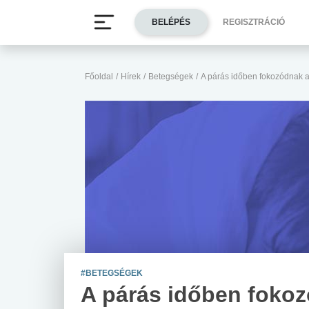
BELÉPÉS
REGISZTRÁCIÓ
Főoldal
/
Hírek
/
Betegségek
/
A párás időben fokozódnak 
#BETEGSÉGEK
A párás időben foko