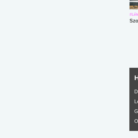
#Suli, munka
#Suli, munka
#Lél
Angol középfokú
Internet-függőség
Szo
nyelvvizsga teszt -
teszt
No.42
H
D
L
G
O