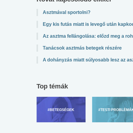
Asztmával sportolni?
Egy kis futás miatt is levegő után kapk
Az asztma fellángolása: előzd meg a ro
Tanácsok asztmás betegek részére
A dohányzás miatt súlyosabb lesz az a
Top témák
ZÜLŐKNEK
#BETEGSÉGEK
#TESTI PROBLÉMÁ