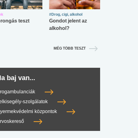
ek
#Drog, cigi, alkohol
#Zöldövezet
rongás teszt
Gondot jelent az
Mekkora az ö
alkohol?
lábnyomod?
MÉG TÖBB TESZT
a baj van...
rogambulanciák
elkisegély-szolgálatok
yermekvédelmi központok
rvoskereső