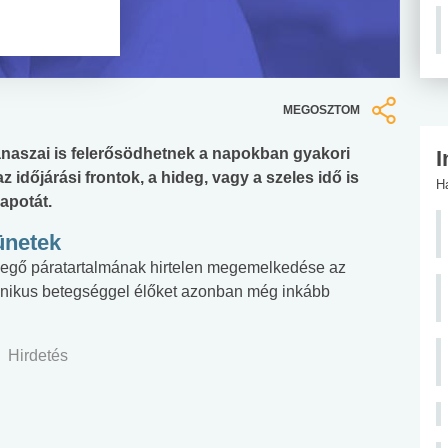
MEGOSZTOM
naszai is felerősödhetnek a napokban gyakori
I
 időjárási frontok, a hideg, vagy a szeles idő is
H
apotát.
ünetek
vegő páratartalmának hirtelen megemelkedése az
rónikus betegséggel élőket azonban még inkább
Hirdetés