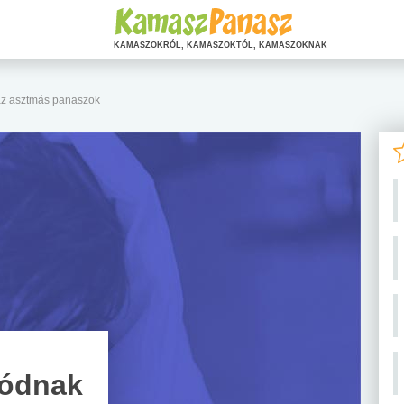
KAMASZOKRÓL, KAMASZOKTÓL, KAMASZOKNAK
az asztmás panaszok
zódnak