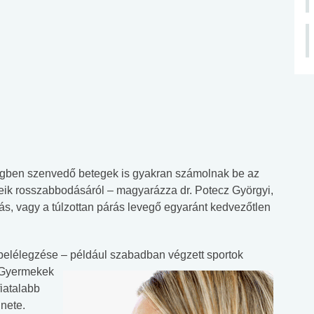
égben szenvedő betegek is gyakran számolnak be az
eik rosszabbodásáról – magyarázza dr. Potecz Györgyi,
ás, vagy a túlzottan párás levegő egyaránt kedvezőtlen
belélegzése – például szabadban végzett sportok
 Gyermekek
fiatalabb
nete.