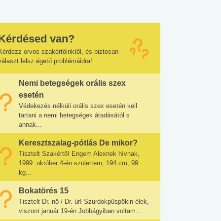
Kérdésed van?
Kérdezz orvos szakértőinktől, és biztosan
választ lelsz égető problémáidra!
Nemi betegségek orális szex
esetén
Védekezés nélküli orális szex esetén kell
tartani a nemi betegségek átadásától s
annak...
Keresztszalag-pótlás De mikor?
Tisztelt Szakértő! Engem Alexnek hívnak,
1999. október 4-én születtem, 194 cm, 99
kg...
Bokatörés 15
Tisztelt Dr. nő / Dr. úr! Szurdokpüspökin élek,
viszont január 19-én Jobbágyiban voltam...