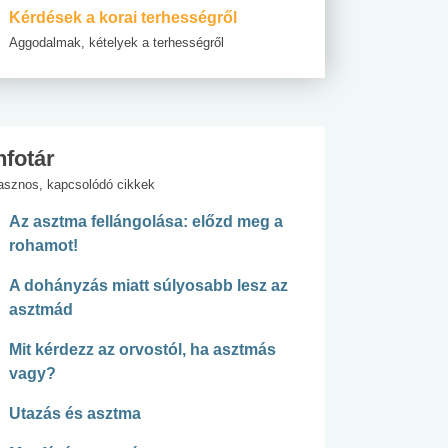
Kérdések a korai terhességről
Aggodalmak, kételyek a terhességről
nfotár
asznos, kapcsolódó cikkek
Az asztma fellángolása: előzd meg a
rohamot!
A dohányzás miatt súlyosabb lesz az
asztmád
Mit kérdezz az orvostól, ha asztmás
vagy?
Utazás és asztma