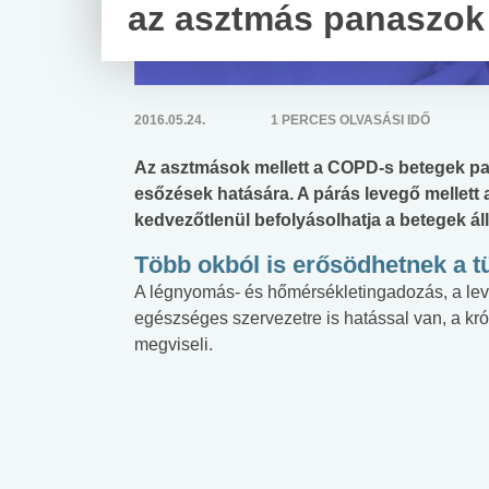
az asztmás panaszok
2016.05.24.
1 PERCES OLVASÁSI IDŐ
Az asztmások mellett a COPD-s betegek pa
esőzések hatására. A párás levegő mellett az
kedvezőtlenül befolyásolhatja a betegek áll
Több okból is erősödhetnek a t
A légnyomás- és hőmérsékletingadozás, a le
egészséges szervezetre is hatással van, a k
megviseli.