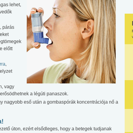
gas lehet,
vedők
, párás
eket
légtömegek
 előtt
rra
,
elyzet
n, vagy
 erősödhetnek a légúti panaszok.
y nagyobb eső után a gombaspórák koncentrációja nő a
a!
ezető úton, ezért elsődleges, hogy a betegek tudjanak