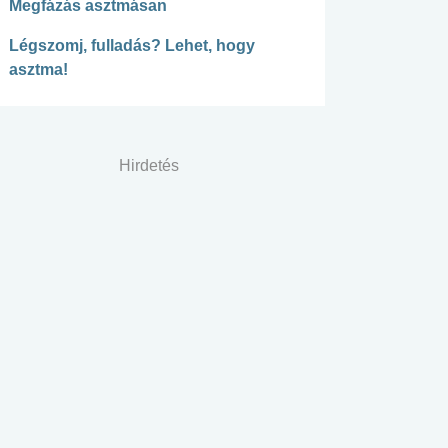
Megfázás asztmásan
Légszomj, fulladás? Lehet, hogy
asztma!
Hirdetés