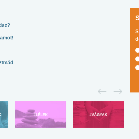
odsz?
S
hamot!
d
sztmád
K
#LÉLEK
#VÁGYAK