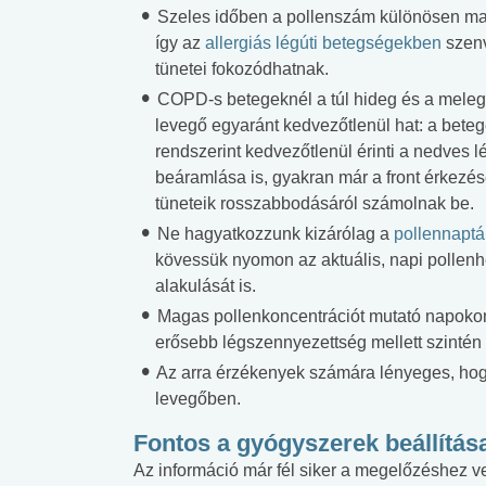
Szeles időben a pollenszám különösen ma
így az
allergiás légúti betegségekben
szen
tünetei fokozódhatnak.
COPD-s betegeknél a túl hideg és a meleg
levegő egyaránt kedvezőtlenül hat: a beteg
rendszerint kedvezőtlenül érinti a nedves 
beáramlása is, gyakran már a front érkezése
tüneteik rosszabbodásáról számolnak be.
Ne hagyatkozzunk kizárólag a
pollennaptá
kövessük nyomon az aktuális, napi pollenh
alakulását is.
Magas pollenkoncentrációt mutató napoko
erősebb légszennyezettség mellett szintén
Az arra érzékenyek számára lényeges, hog
levegőben.
Fontos a gyógyszerek beállítás
Az információ már fél siker a megelőzéshez v