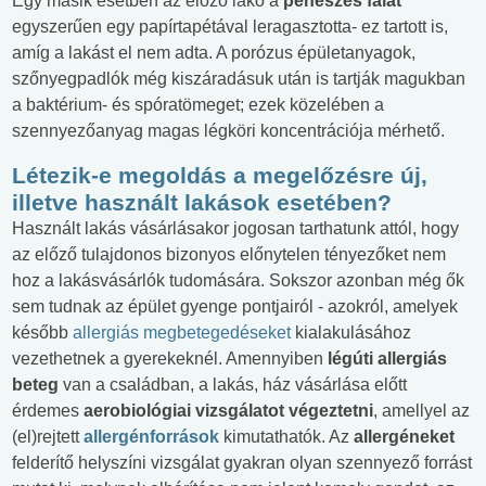
Egy másik esetben az előző lakó a
penészes falat
egyszerűen egy papírtapétával leragasztotta- ez tartott is,
amíg a lakást el nem adta. A porózus épületanyagok,
szőnyegpadlók még kiszáradásuk után is tartják magukban
a baktérium- és spóratömeget; ezek közelében a
szennyezőanyag magas légköri koncentrációja mérhető.
Létezik-e megoldás a megelőzésre új,
illetve használt lakások esetében?
Használt lakás vásárlásakor jogosan tarthatunk attól, hogy
az előző tulajdonos bizonyos előnytelen tényezőket nem
hoz a lakásvásárlók tudomására. Sokszor azonban még ők
sem tudnak az épület gyenge pontjairól - azokról, amelyek
később
allergiás megbetegedéseket
kialakulásához
vezethetnek a gyerekeknél. Amennyiben
légúti allergiás
beteg
van a családban, a lakás, ház vásárlása előtt
érdemes
aerobiológiai vizsgálatot végeztetni
, amellyel az
(el)rejtett
allergénforrások
kimutathatók. Az
allergéneket
felderítő helyszíni vizsgálat gyakran olyan szennyező forrást