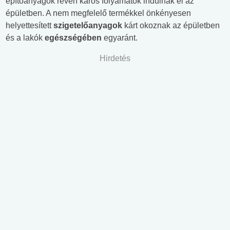
építőanyagok révén káros folyamatok indulnak el az
épületben. A nem megfelelő termékkel önkényesen
helyettesített
szigetelőanyagok
kárt okoznak az épületben
és a lakók
egészségében
egyaránt.
Hirdetés