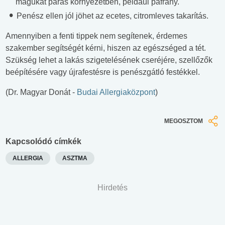
magukat párás környezetben, például páfrány.
Penész ellen jól jöhet az ecetes, citromleves takarítás.
Amennyiben a fenti tippek nem segítenek, érdemes
szakember segítségét kérni, hiszen az egészséged a tét.
Szükség lehet a lakás szigetelésének cseréjére, szellőzők
beépítésére vagy újrafestésre is penészgátló festékkel.
(Dr. Magyar Donát -
Budai Allergiaközpont
)
MEGOSZTOM
Kapcsolódó címkék
ALLERGIA
ASZTMA
Hirdetés