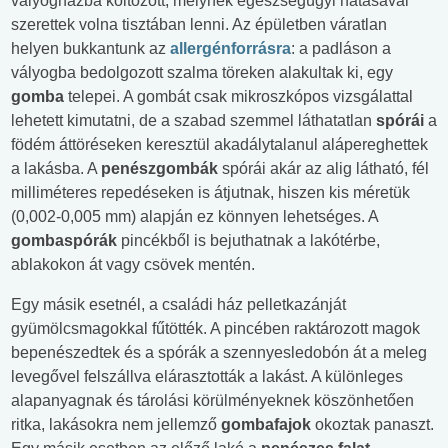
vályogházba költözött, melynek egészségügyi hatásával
szerettek volna tisztában lenni. Az épületben váratlan
helyen bukkantunk az
allergénforrásra
: a padláson a
vályogba bedolgozott szalma töreken alakultak ki, egy
gomba
telepei. A gombát csak mikroszkópos vizsgálattal
lehetett kimutatni, de a szabad szemmel láthatatlan
spórái
a
födém áttöréseken keresztül akadálytalanul alápereghettek
a lakásba. A
penészgombák
spórái akár az alig látható, fél
milliméteres repedéseken is átjutnak, hiszen kis méretük
(0,002-0,005 mm) alapján ez könnyen lehetséges. A
gombaspórák
pincékből is bejuthatnak a lakótérbe,
ablakokon át vagy csövek mentén.
Egy másik esetnél, a családi ház pelletkazánját
gyümölcsmagokkal fűtötték. A pincében raktározott magok
bepenészedtek és a spórák a szennyesledobón át a meleg
levegővel felszállva elárasztották a lakást. A különleges
alapanyagnak és tárolási körülményeknek köszönhetően
ritka, lakásokra nem jellemző
gombafajok
okoztak panaszt.