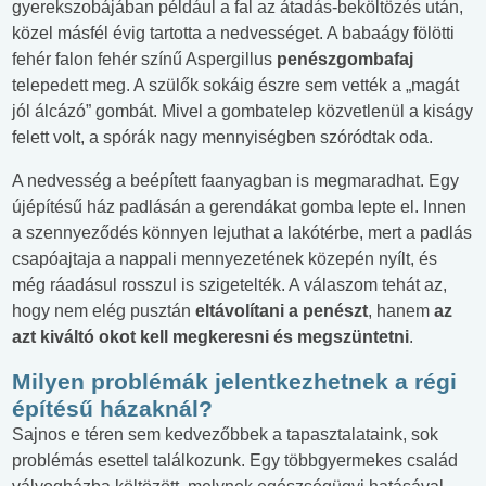
gyerekszobájában például a fal az átadás-beköltözés után,
közel másfél évig tartotta a nedvességet. A babaágy fölötti
fehér falon fehér színű Aspergillus
penészgombafaj
telepedett meg. A szülők sokáig észre sem vették a „magát
jól álcázó” gombát. Mivel a gombatelep közvetlenül a kiságy
felett volt, a spórák nagy mennyiségben szóródtak oda.
A nedvesség a beépített faanyagban is megmaradhat. Egy
újépítésű ház padlásán a gerendákat gomba lepte el. Innen
a szennyeződés könnyen lejuthat a lakótérbe, mert a padlás
csapóajtaja a nappali mennyezetének közepén nyílt, és
még ráadásul rosszul is szigetelték. A válaszom tehát az,
hogy nem elég pusztán
eltávolítani a penészt
, hanem
az
azt kiváltó okot kell megkeresni és megszüntetni
.
Milyen problémák jelentkezhetnek a régi
építésű házaknál?
Sajnos e téren sem kedvezőbbek a tapasztalataink, sok
problémás esettel találkozunk. Egy többgyermekes család