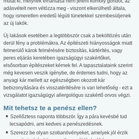
mutat ki, melynek elhárítása nem jelent komoly gondot, az
adásvételt nem vétózza meg - viszont elkerülhető általa,
hogy ismeretlen eredetű légúti tünetekkel szembesüljenek
az új lakók.
Új lakások esetében a legtöbbször csak a beköltözés után
derül fény a problémákra. Az építészeti hiányosságok miatt
felmerülő károk felmérésére biztosítás, kártérítés, vagy
peres eljárás keretében igazságügyi szakértőket,
elsősorban építészeket kérnek fel. A tapasztalataink szerint
még kevesen veszik igénybe, de érdemes tudni, hogy az
anyagi kár mellett az egészségben okozott kár
bebizonyítására és visszatérítésére is van lehetőség - ezt a
vizsgálatot igazságügyi allergológus szakértő orvos végzi.
Mit tehetsz te a penész ellen?
Szellőztess naponta többször. Így a pára kevésbé tud
lecsapódni, ami kedves a penészedésnek.
Szerezz be olyan szobanövényeket, amelyek jól érzik