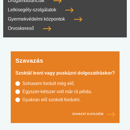
Drogambulanciák
Lelkisegély-szolgálatok
Gyermekvédelmi központok
Orvoskereső
Szavazás
Szoktál lesni vagy puskázni dolgozatíráskor?
Sohasem fordult még elő.
Egyszer-kétszer volt már rá példa.
Gyakran elő szokott fordulni.
SZAVAZAT ELKÜLDÉSE