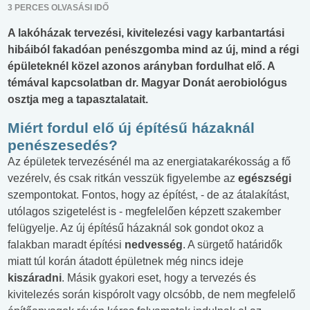
3 PERCES OLVASÁSI IDŐ
A lakóházak tervezési, kivitelezési vagy karbantartási
hibáiból fakadóan penészgomba mind az új, mind a régi
épületeknél közel azonos arányban fordulhat elő. A
témával kapcsolatban dr. Magyar Donát aerobiológus
osztja meg a tapasztalatait.
Miért fordul elő új építésű házaknál
penészesedés?
Az épületek tervezésénél ma az energiatakarékosság a fő
vezérelv, és csak ritkán vesszük figyelembe az
egészségi
szempontokat. Fontos, hogy az építést, - de az átalakítást,
utólagos szigetelést is - megfelelően képzett szakember
felügyelje. Az új építésű házaknál sok gondot okoz a
falakban maradt építési
nedvesség
. A sürgető határidők
miatt túl korán átadott épületnek még nincs ideje
kiszáradni
. Másik gyakori eset, hogy a tervezés és
kivitelezés során kispórolt vagy olcsóbb, de nem megfelelő