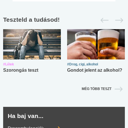
Teszteld a tudásod!
#Lélek
#Drog, cigi, alkohol
Szorongás teszt
Gondot jelent az alkohol?
MÉG TÖBB TESZT
Ha baj van...