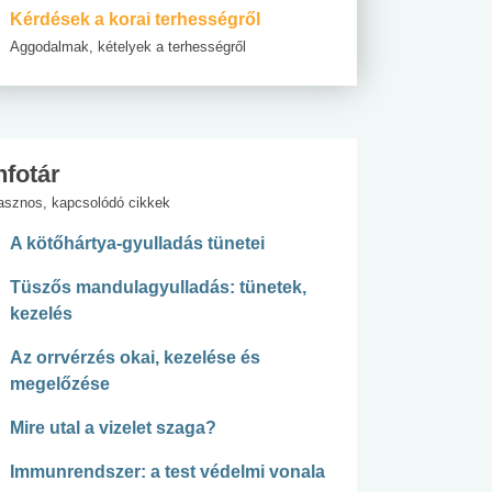
Kérdések a korai terhességről
Aggodalmak, kételyek a terhességről
nfotár
asznos, kapcsolódó cikkek
A kötőhártya-gyulladás tünetei
Tüszős mandulagyulladás: tünetek,
kezelés
Az orrvérzés okai, kezelése és
megelőzése
Mire utal a vizelet szaga?
Immunrendszer: a test védelmi vonala