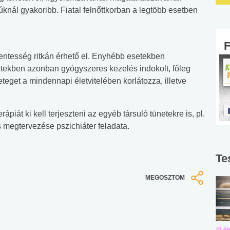
úknál gyakoribb. Fiatal felnőttkorban a legtöbb esetben
mentesség ritkán érhető el. Enyhébb esetekben
etekben azonban gyógyszeres kezelés indokolt, főleg
eteget a mindennapi életvitelében korlátozza, illetve
ápiát ki kell terjeszteni az egyéb társuló tünetekre is, pl.
s megtervezése pszichiáter feladata.
Te
MEGOSZTOM
#Suli, munka
#Suli, munka
#Lél