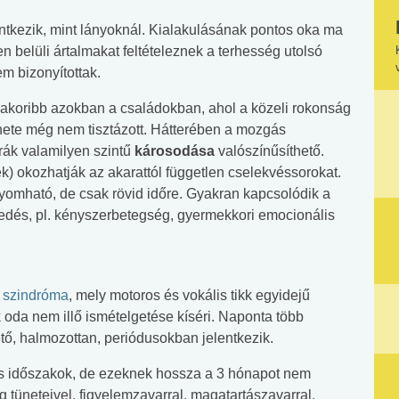
entkezik, mint lányoknál. Kialakulásának pontos oka ma
 belüli ártalmakat feltételeznek a terhesség utolsó
 bizonyítottak.
akoribb azokban a családokban, ahol a közeli rokonság
nete még nem tisztázott. Hátterében a mozgás
úrák valamilyen szintű
károsodása
valószínűsíthető.
k) okozhatják az akarattól független cselekvéssorokat.
yomható, de csak rövid időre. Gyakran kapcsolódik a
edés, pl. kényszerbetegség, gyermekkori emocionális
szindróma
, mely motoros és vokális tikk egyidejű
oda nem illő ismételgetése kíséri. Naponta több
ő, halmozottan, periódusokban jelentkezik.
es időszakok, de ezeknek hossza a 3 hónapot nem
 tüneteivel, figyelemzavarral, magatartászavarral,