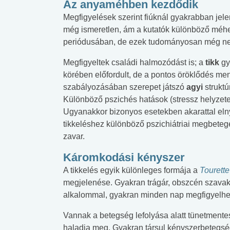
Az anyaméhben kezdődik
Megfigyelések szerint fiúknál gyakrabban jel
még ismeretlen, ám a kutatók különböző méhen
periódusában, de ezek tudományosan még nem
Megfigyeltek családi halmozódást is; a
tikk
gy
körében előfordult, de a pontos öröklődés me
szabályozásában szerepet játszó
agyi
strukt
Különböző pszichés hatások (stressz helyzete
Ugyanakkor bizonyos esetekben akarattal eln
tikkeléshez különböző pszichiátriai megbeteg
zavar.
Káromkodási kényszer
A tikkelés egyik különleges formája a
Tourette
megjelenése. Gyakran trágár, obszcén szavak 
alkalommal, gyakran minden nap megfigyelhet
Vannak a betegség lefolyása alatt tünetment
haladja meg. Gyakran társul kényszerbetegség