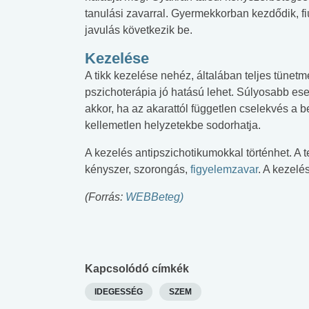
tanulási zavarral. Gyermekkorban kezdődik, fi
javulás következik be.
Kezelése
A tikk kezelése nehéz, általában teljes tünet
pszichoterápia jó hatású lehet. Súlyosabb es
akkor, ha az akarattól független cselekvés a b
kellemetlen helyzetekbe sodorhatja.
A kezelés antipszichotikumokkal történhet. A ter
kényszer, szorongás,
figyelemzavar
. A kezelé
(Forrás:
WEBBeteg)
Kapcsolódó címkék
IDEGESSÉG
SZEM
 alkohol
#Zöldövezet
#Betegségek