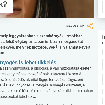
nk?
MEGOSZTOM
s, mely leggyakrabban a szemkörnyéki izmokban
I
int a felső végtag izmaiban is, bizarr mozgásokat
H
cselekvés, melynek motoros, vokális, valamint kevert
en.
yögés is lehet tikkelés
 szemhunyorítás, a pislogás, a váll húzogatása esetén,
cselés vagy mások mozgásának utánzása közben.A
, szó ismétlődő, akarttól független adása. Egyszerű
ülés, a dünnyögés, a röfögés, a lihegés összetett, a
vainak ismétlése. A motoros és vokális tikk kombináltan
zgássorokat létrehozva.