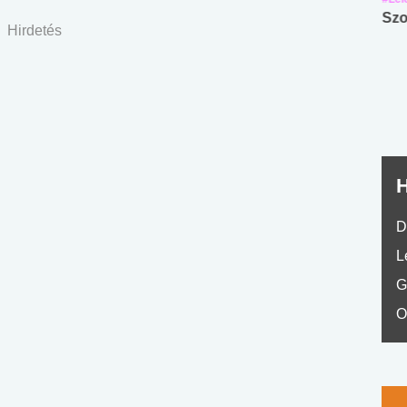
Angol középfokú
Internet-függőség
Szo
Hirdetés
nyelvvizsga teszt -
teszt
No.42
H
D
L
G
O