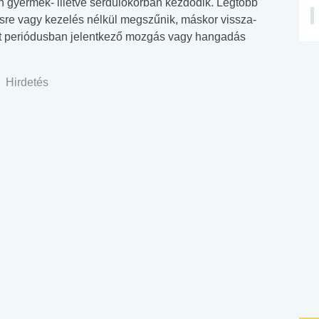
n gyermek- illetve serdülőkorban kezdődik. Legtöbb
ésre vagy kezelés nélkül megszűnik, máskor vissza-
dott periódusban jelentkező mozgás vagy hangadás
Hirdetés