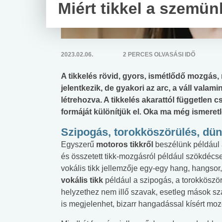
Miért tikkel a szemü
2023.02.06.
2 PERCES OLVASÁSI IDŐ
A tikkelés rövid, gyors, ismétlődő mozgá
jelentkezik, de gyakori az arc, a váll valam
létrehozva. A tikkelés akarattól független 
formáját különítjük el. Oka ma még ismeretl
Szipogás, torokköszörülés, dünn
Egyszerű
motoros tikkről
beszélünk például a
és összetett tikk-mozgásról például szökdé
vokális tikk jellemzője egy-egy hang, hangsor
vokális tikk
például a szipogás, a torokköször
helyzethez nem illő szavak, esetleg mások sza
is megjelenhet, bizarr hangadással kísért mo