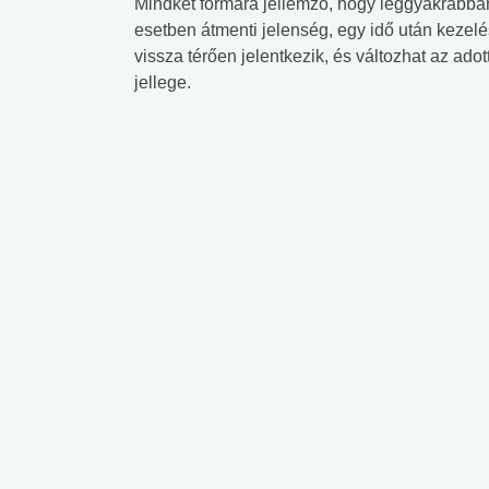
Mindkét formára jellemző, hogy leggyakrabba
esetben átmenti jelenség, egy idő után kezel
vissza térően jelentkezik, és változhat az a
jellege.