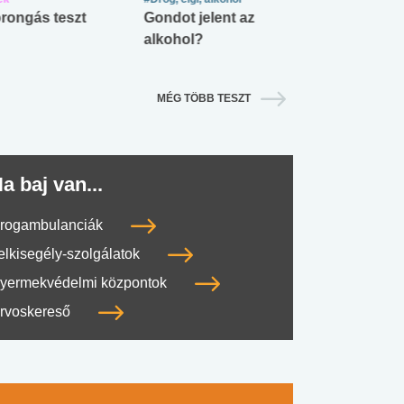
rongás teszt
Gondot jelent az
Mekkora az ö
alkohol?
lábnyomod?
MÉG TÖBB TESZT
a baj van...
rogambulanciák
elkisegély-szolgálatok
yermekvédelmi központok
rvoskereső