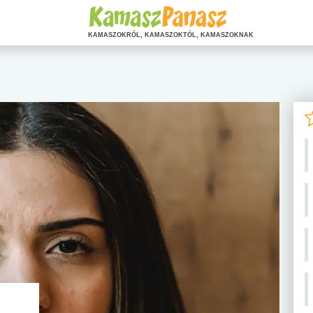
KAMASZOKRÓL, KAMASZOKTÓL, KAMASZOKNAK