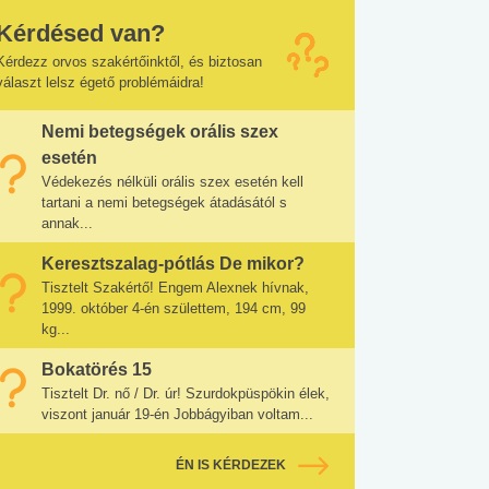
Kérdésed van?
Kérdezz orvos szakértőinktől, és biztosan
választ lelsz égető problémáidra!
Nemi betegségek orális szex
esetén
Védekezés nélküli orális szex esetén kell
tartani a nemi betegségek átadásától s
annak...
Keresztszalag-pótlás De mikor?
Tisztelt Szakértő! Engem Alexnek hívnak,
1999. október 4-én születtem, 194 cm, 99
kg...
Bokatörés 15
Tisztelt Dr. nő / Dr. úr! Szurdokpüspökin élek,
viszont január 19-én Jobbágyiban voltam...
ÉN IS KÉRDEZEK