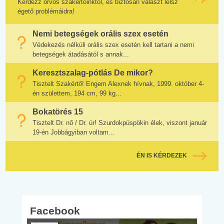
Kérdezz orvos szakértőinktől, és biztosan választ lelsz
égető problémáidra!
Nemi betegségek orális szex esetén
Védekezés nélküli orális szex esetén kell tartani a nemi
betegségek átadásától s annak...
Keresztszalag-pótlás De mikor?
Tisztelt Szakértő! Engem Alexnek hívnak, 1999. október 4-
én születtem, 194 cm, 99 kg...
Bokatörés 15
Tisztelt Dr. nő / Dr. úr! Szurdokpüspökin élek, viszont január
19-én Jobbágyiban voltam...
ÉN IS KÉRDEZEK
Facebook