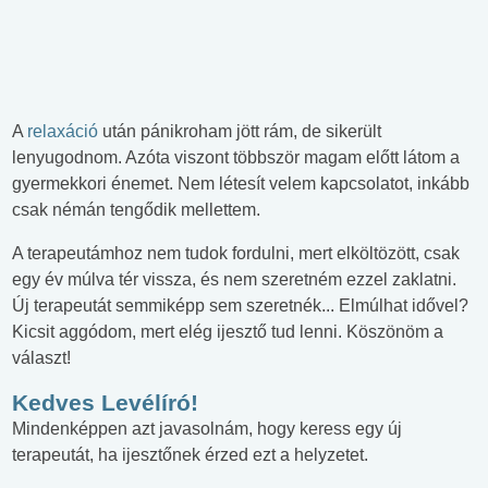
A
relaxáció
után pánikroham jött rám, de sikerült
lenyugodnom. Azóta viszont többször magam előtt látom a
gyermekkori énemet. Nem létesít velem kapcsolatot, inkább
csak némán tengődik mellettem.
A terapeutámhoz nem tudok fordulni, mert elköltözött, csak
egy év múlva tér vissza, és nem szeretném ezzel zaklatni.
Új terapeutát semmiképp sem szeretnék... Elmúlhat idővel?
Kicsit aggódom, mert elég ijesztő tud lenni. Köszönöm a
választ!
Kedves Levélíró!
Mindenképpen azt javasolnám, hogy keress egy új
terapeutát, ha ijesztőnek érzed ezt a helyzetet.