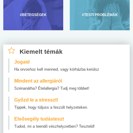
#BETEGSÉGEK
#TESTI PROBLÉMÁK
Kiemelt témák
Jogaid
Ha orvoshoz kell menned, vagy kórházba kerülsz
Mindent az allergiáról
Szénanátha? Ételallergia? Tudj meg többet!
Győzd le a stresszt!
Tippek, hogy túljuss a feszült helyzeteken.
Elsősegély tudásteszt
Tudod, mi a teendő vészhelyzetben? Teszteld!