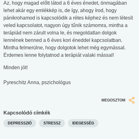
Az, hogy magad előtt látod a 6 éves énedet, önmagában
lehet akár egy emlékkép is, de így, ahogy írod, hogy
pánikrohamod is kapcsolódik a rétes képhez és nem létesít
veled kapcsolatot, nagyon úgy tűnik számomra, mintha a
terápiád nem zárult volna le, és megoldatlan dolgok
lennének benned a 6 éves kori éneddel kapcsolatban.
Mintha felmerülne, hogy dolgotok lehet még egymással.
Érdemes lenne folytatnod a terápiát valaki mással!
Minden jót!
Pyreschitz Anna, pszichológus
MEGOSZTOM
Kapcsolódó címkék
DEPRESSZIÓ
STRESSZ
IDEGESSÉG