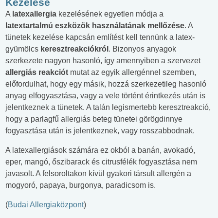
Kezelése
A
latexallergia
kezelésének egyetlen módja a
latextartalmú eszközök használatának mellőzése
. A
tünetek kezelése kapcsán említést kell tennünk a latex-
gyümölcs
keresztreakciókról
. Bizonyos anyagok
szerkezete nagyon hasonló, így amennyiben a szervezet
allergiás reakciót
mutat az egyik allergénnel szemben,
előfordulhat, hogy egy másik, hozzá szerkezetileg hasonló
anyag elfogyasztása, vagy a vele történt érintkezés után is
jelentkeznek a tünetek. A talán legismertebb keresztreakció,
hogy a parlagfű allergiás beteg tünetei görögdinnye
fogyasztása után is jelentkeznek, vagy rosszabbodnak.
A latexallergiások számára ez okból a banán, avokadó,
eper, mangó, őszibarack és citrusfélék fogyasztása nem
javasolt. A felsoroltakon kívül gyakori társult allergén a
mogyoró, papaya, burgonya, paradicsom is.
(
Budai Allergiaközpont
)