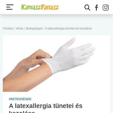
Főoldal
/
Hírek
/
Betegségek
/
A latexallergia tünetei és kezelése
#BETEGSÉGEK
A latexallergia tünetei és