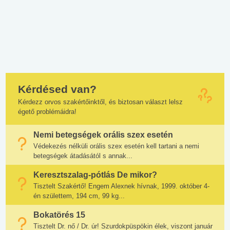
Kérdésed van?
Kérdezz orvos szakértőinktől, és biztosan választ lelsz
égető problémáidra!
Nemi betegségek orális szex esetén
Védekezés nélküli orális szex esetén kell tartani a nemi
betegségek átadásától s annak...
Keresztszalag-pótlás De mikor?
Tisztelt Szakértő! Engem Alexnek hívnak, 1999. október 4-
én születtem, 194 cm, 99 kg...
Bokatörés 15
Tisztelt Dr. nő / Dr. úr! Szurdokpüspökin élek, viszont január