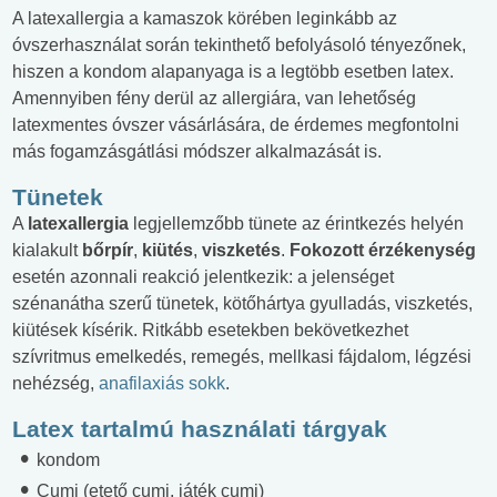
A latexallergia a kamaszok körében leginkább az
óvszerhasználat során tekinthető befolyásoló tényezőnek,
hiszen a kondom alapanyaga is a legtöbb esetben latex.
Amennyiben fény derül az allergiára, van lehetőség
latexmentes óvszer vásárlására, de érdemes megfontolni
más fogamzásgátlási módszer alkalmazását is.
Tünetek
A
latexallergia
legjellemzőbb tünete az érintkezés helyén
kialakult
bőrpír
,
kiütés
,
viszketés
.
Fokozott érzékenység
esetén azonnali reakció jelentkezik: a jelenséget
szénanátha szerű tünetek, kötőhártya gyulladás, viszketés,
kiütések kísérik. Ritkább esetekben bekövetkezhet
szívritmus emelkedés, remegés, mellkasi fájdalom, légzési
nehézség,
anafilaxiás sokk
.
Latex tartalmú használati tárgyak
kondom
Cumi (etető cumi, játék cumi)