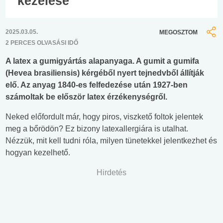
kezelése
2025.03.05.
MEGOSZTOM
2 PERCES OLVASÁSI IDŐ
A latex a gumigyártás alapanyaga. A gumit a gumifa
(Hevea brasiliensis) kérgéből nyert tejnedvből állítják
elő. Az anyag 1840-es felfedezése után 1927-ben
számoltak be először latex érzékenységről.
Neked előfordult már, hogy piros, viszkető foltok jelentek
meg a bőrödön? Ez bizony latexallergiára is utalhat.
Nézzük, mit kell tudni róla, milyen tünetekkel jelentkezhet és
hogyan kezelhető.
Hirdetés