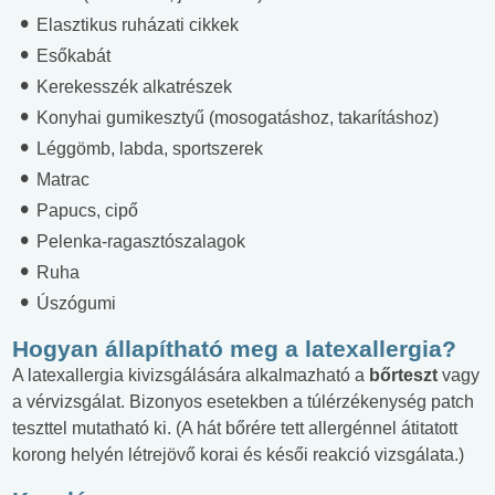
Elasztikus ruházati cikkek
Esőkabát
Kerekesszék alkatrészek
Konyhai gumikesztyű (mosogatáshoz, takarításhoz)
Léggömb, labda, sportszerek
Matrac
Papucs, cipő
Pelenka-ragasztószalagok
Ruha
Úszógumi
Hogyan állapítható meg a latexallergia?
A latexallergia kivizsgálására alkalmazható a
bőrteszt
vagy
a vérvizsgálat. Bizonyos esetekben a túlérzékenység patch
teszttel mutatható ki. (A hát bőrére tett allergénnel átitatott
korong helyén létrejövő korai és késői reakció vizsgálata.)