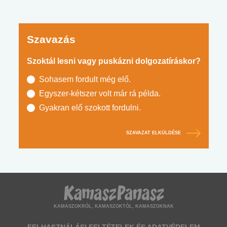
Szavazás
Szoktál lesni vagy puskázni dolgozatíráskor?
Sohasem fordult még elő.
Egyszer-kétszer volt már rá példa.
Gyakran elő szokott fordulni.
SZAVAZAT ELKÜLDÉSE
KAMASZOKRÓL, KAMASZOKTÓL, KAMASZOKNAK