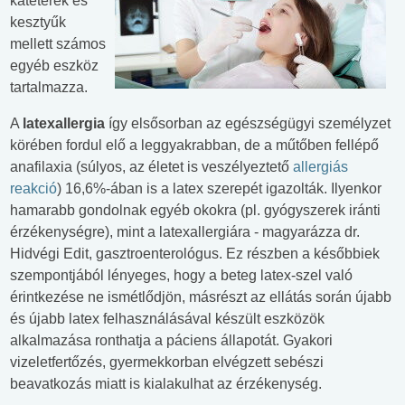
katéterek és
kesztyűk
mellett számos
egyéb eszköz
tartalmazza.
A
latexallergia
így elsősorban az egészségügyi személyzet
körében fordul elő a leggyakrabban, de a műtőben fellépő
anafilaxia (súlyos, az életet is veszélyeztető
allergiás
reakció
) 16,6%-ában is a latex szerepét igazolták. Ilyenkor
hamarabb gondolnak egyéb okokra (pl. gyógyszerek iránti
érzékenységre), mint a latexallergiára - magyarázza dr.
Hidvégi Edit, gasztroenterológus. Ez részben a későbbiek
szempontjából lényeges, hogy a beteg latex-szel való
érintkezése ne ismétlődjön, másrészt az ellátás során újabb
és újabb latex felhasználásával készült eszközök
alkalmazása ronthatja a páciens állapotát. Gyakori
vizeletfertőzés, gyermekkorban elvégzett sebészi
beavatkozás miatt is kialakulhat az érzékenység.