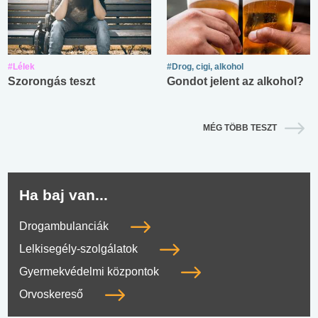
#Lélek
#Drog, cigi, alkohol
Szorongás teszt
Gondot jelent az alkohol?
MÉG TÖBB TESZT
Ha baj van...
Drogambulanciák
Lelkisegély-szolgálatok
Gyermekvédelmi központok
Orvoskereső