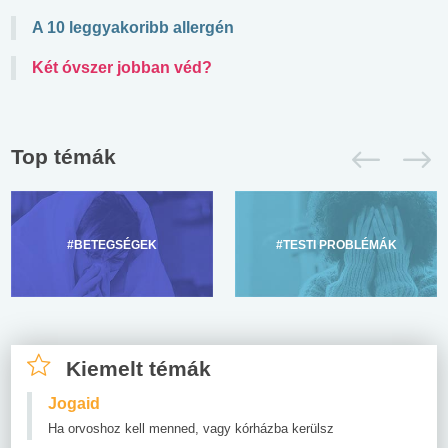
A 10 leggyakoribb allergén
Két óvszer jobban véd?
Top témák
#BETEGSÉGEK
#TESTI PROBLÉMÁK
Kiemelt témák
Jogaid
Ha orvoshoz kell menned, vagy kórházba kerülsz