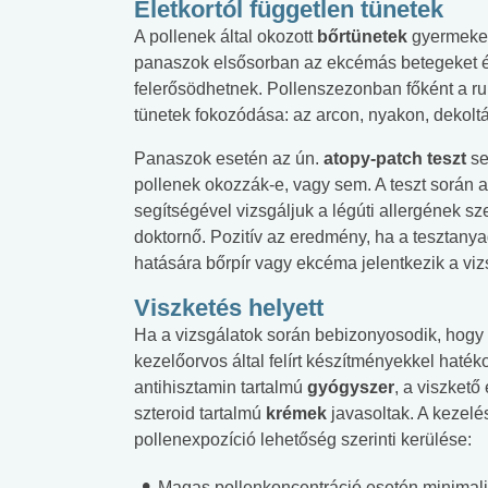
Életkortól független tünetek
A pollenek által okozott
bőrtünetek
gyermekek
panaszok elsősorban az ekcémás betegeket ér
felerősödhetnek. Pollenszezonban főként a ru
tünetek fokozódása: az arcon, nyakon, dekolt
Panaszok esetén az ún.
atopy-patch teszt
se
pollenek okozzák-e, vagy sem. A teszt során a h
segítségével vizsgáljuk a légúti allergének 
doktornő. Pozitív az eredmény, ha a tesztanya
hatására bőrpír vagy ekcéma jelentkezik a vizs
Viszketés helyett
Ha a vizsgálatok során bebizonyosodik, hogy
kezelőorvos által felírt készítményekkel haték
antihisztamin tartalmú
gyógyszer
, a viszkető
szteroid tartalmú
krémek
javasoltak. A kezel
pollenexpozíció lehetőség szerinti kerülése:
Magas pollenkoncentráció esetén minimalizá