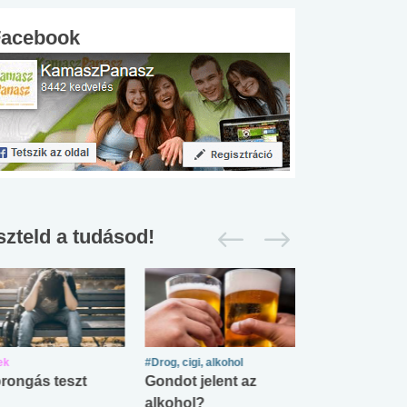
Facebook
szteld a tudásod!
ek
#Drog, cigi, alkohol
#Zöldövezet
rongás teszt
Gondot jelent az
Mekkora az ö
alkohol?
lábnyomod?