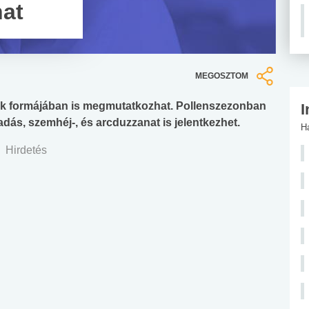
hat
MEGOSZTOM
tek formájában is megmutatkozhat. Pollenszezonban
I
ás, szemhéj-, és arcduzzanat is jelentkezhet.
H
Hirdetés