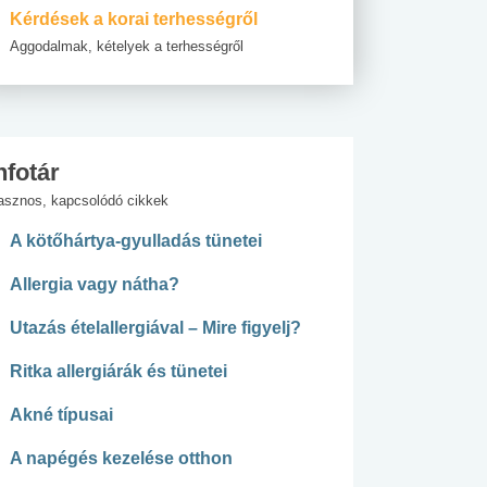
Kérdések a korai terhességről
Aggodalmak, kételyek a terhességről
nfotár
asznos, kapcsolódó cikkek
A kötőhártya-gyulladás tünetei
Allergia vagy nátha?
Utazás ételallergiával – Mire figyelj?
Ritka allergiárák és tünetei
Akné típusai
A napégés kezelése otthon