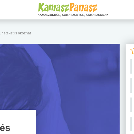
KAMASZOKRÓL, KAMASZOKTÓL, KAMASZOKNAK
tüneteket is okozhat
 és