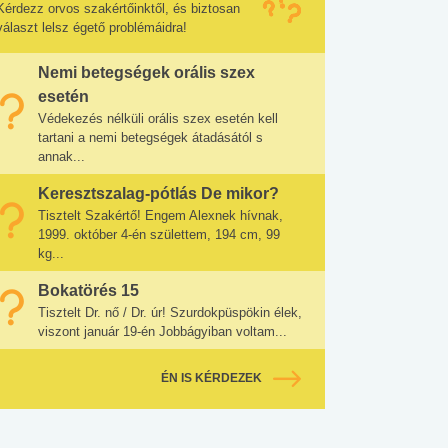
Kérdezz orvos szakértőinktől, és biztosan
választ lelsz égető problémáidra!
Nemi betegségek orális szex
esetén
Védekezés nélküli orális szex esetén kell
tartani a nemi betegségek átadásától s
annak...
Keresztszalag-pótlás De mikor?
Tisztelt Szakértő! Engem Alexnek hívnak,
1999. október 4-én születtem, 194 cm, 99
kg...
Bokatörés 15
Tisztelt Dr. nő / Dr. úr! Szurdokpüspökin élek,
viszont január 19-én Jobbágyiban voltam...
ÉN IS KÉRDEZEK