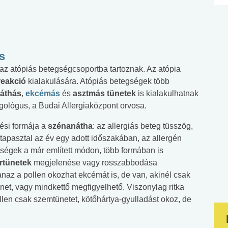
s
 az atópiás betegségcsoportba tartoznak. Az atópia
reakció
kialakulására. Atópiás betegségek több
áthás
,
ekcémás
és
asztmás tünetek
is kialakulhatnak
gológus, a Budai Allergiaközpont orvosa.
ési formája a
szénanátha
: az allergiás beteg tüsszög,
 tapasztal az év egy adott időszakában, az allergén
ségek a már említett módon, több formában is
rtünetek
megjelenése vagy rosszabbodása
anaz a pollen okozhat ekcémát is, de van, akinél csak
ünet, vagy mindkettő megfigyelhető. Viszonylag ritka
ollen csak szemtünetet, kötőhártya-gyulladást okoz, de