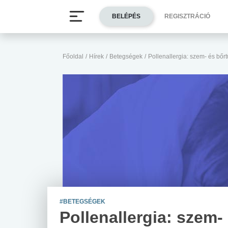
BELÉPÉS
REGISZTRÁCIÓ
Főoldal
/
Hírek
/
Betegségek
/
Pollenallergia: szem- és bőr
#BETEGSÉGEK
Pollenallergia: szem-