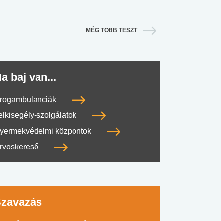
MÉG TÖBB TESZT
a baj van...
rogambulanciák
elkisegély-szolgálatok
yermekvédelmi központok
rvoskereső
Szavazás