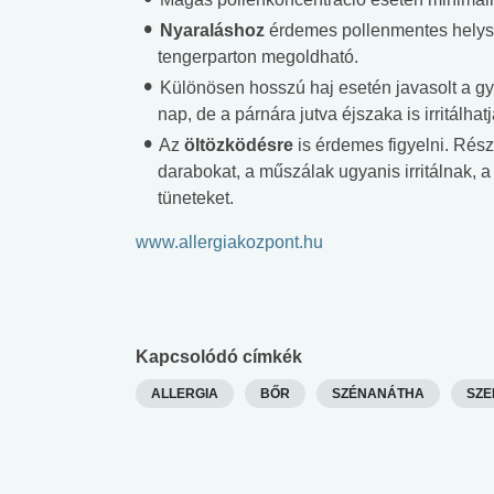
Nyaraláshoz
érdemes pollenmentes helysz
tengerparton megoldható.
Különösen hosszú haj esetén javasolt a g
nap, de a párnára jutva éjszaka is irritálhatj
Az
öltözködésre
is érdemes figyelni. Rés
darabokat, a műszálak ugyanis irritálnak, 
tüneteket.
www.allergiakozpont.hu
Kapcsolódó címkék
ALLERGIA
BŐR
SZÉNANÁTHA
SZE
 alkohol
#Zöldövezet
#Betegségek
lent az
Mekkora az ökológiai
Elsősegély
lábnyomod?
tudásteszt