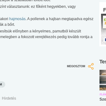
ínt választanunk: ez főként hegyekben, vagy
yakori
hajmosás
. A pollenek a hajban megtapadva egész
ák a bőrt.
zesítsük előnyben a kényelmes, pamutból készült
a melegben a fokozott verejtékezés pedig tovább rontja a
Te
MEGOSZTOM
M
#Suli, munka
#Suli, munka
#Lél
Hirdetés
Angol középfokú
Internet-függőség
Szo
nyelvvizsga teszt -
teszt