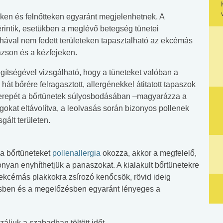
en és felnőtteken egyaránt megjelenhetnek. A
intik, esetükben a meglévő betegség tünetei
hával nem fedett területeken tapasztalható az ekcémás
ázson és a kézfejeken.
gítségével vizsgálható, hogy a tüneteket valóban a
át bőrére felragasztott, allergénekkel átitatott tapaszok
szerepét a bőrtünetek súlyosbodásában –magyarázza a
gokat eltávolítva, a leolvasás során bizonyos pollenek
gált területen.
 a bőrtüneteket
pollenallergia
okozza, akkor a megfelelő,
onyan enyhíthetjük a panaszokat. A kialakult bőrtünetekre
 ekcémás plakkokra zsírozó kenőcsök, rövid ideig
ésben és a megelőzésben egyaránt lényeges a
ljuk a szabadban töltött időt.