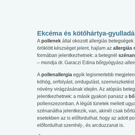
Ekcéma és kötőhártya-gyulladá
A
pollenek
által okozott allergiás betegségek
öröklött készséget jelent, hajlam az
allergiás 
formában jelentkezhetnek: a betegnél
szénan
– mondja dr. Garaczi Edina bőrgyógyász-aller
A
pollenallergia
egyik legismertebb megjelen
köhög, orrfolyást, orrdugulást, szemviszketést
növény virágzásának idején. Az atópiás beteg
jelentkezhetnek: a másik gyakori panasz a
bő
pollenszezonban. A légúti tünetek mellett ugy
szénanátha jelentkezik, van, akinél csak bőrt
esetekben az is előfordulhat, hogy az adott p
előfordulhat szemhéj-, és arcduzzanat is.