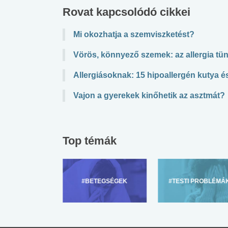
Rovat kapcsolódó cikkei
Mi okozhatja a szemviszketést?
Vörös, könnyező szemek: az allergia tün
Allergiásoknak: 15 hipoallergén kutya 
Vajon a gyerekek kinőhetik az asztmát?
Top témák
ZÜLŐKNEK
#BETEGSÉGEK
#TESTI PROBLÉMÁ