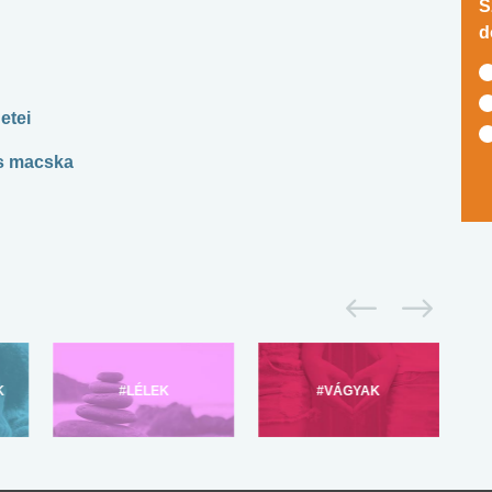
S
d
etei
és macska
K
#LÉLEK
#VÁGYAK