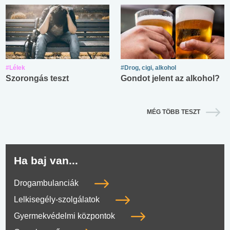
#Lélek
#Drog, cigi, alkohol
Szorongás teszt
Gondot jelent az alkohol?
MÉG TÖBB TESZT
Ha baj van...
Drogambulanciák
Lelkisegély-szolgálatok
Gyermekvédelmi központok