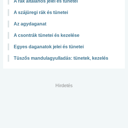
A rák általános jelei és tünetei
A szájüregi rák és tünetei
Az agydaganat
A csontrák tünetei és kezelése
Egyes daganatok jelei és tünetei
Tüszős mandulagyulladás: tünetek, kezelés
Hirdetés