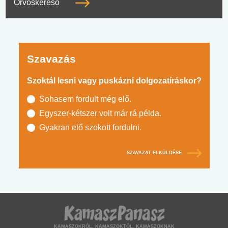
Orvoskereső
Szavazás
Szoktál lesni vagy puskázni dolgozatíráskor?
Sohasem fordult még elő.
Egyszer-kétszer volt már rá példa.
Gyakran elő szokott fordulni.
SZAVAZAT ELKÜLDÉSE
KAMASZOKRÓL, KAMASZOKTÓL, KAMASZOKNAK