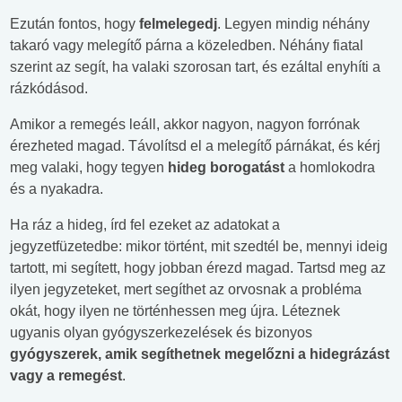
Ezután fontos, hogy
felmelegedj
. Legyen mindig néhány
takaró vagy melegítő párna a közeledben. Néhány fiatal
szerint az segít, ha valaki szorosan tart, és ezáltal enyhíti a
rázkódásod.
Amikor a remegés leáll, akkor nagyon, nagyon forrónak
érezheted magad. Távolítsd el a melegítő párnákat, és kérj
meg valaki, hogy tegyen
hideg borogatást
a homlokodra
és a nyakadra.
Ha ráz a hideg, írd fel ezeket az adatokat a
jegyzetfüzetedbe: mikor történt, mit szedtél be, mennyi ideig
tartott, mi segített, hogy jobban érezd magad. Tartsd meg az
ilyen jegyzeteket, mert segíthet az orvosnak a probléma
okát, hogy ilyen ne történhessen meg újra. Léteznek
ugyanis olyan gyógyszerkezelések és bizonyos
gyógyszerek, amik segíthetnek megelőzni a hidegrázást
vagy a remegést
.