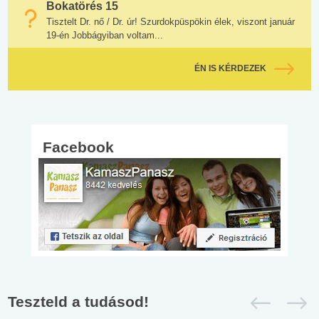
Bokatörés 15
Tisztelt Dr. nő / Dr. úr! Szurdokpüspökin élek, viszont január
19-én Jobbágyiban voltam...
ÉN IS KÉRDEZEK
Facebook
Teszteld a tudásod!