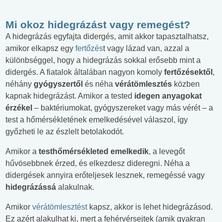
Mi okoz hidegrázást vagy remegést?
A hidegrázás egyfajta didergés, amit akkor tapasztalhatsz,
amikor elkapsz egy
fertőzés
t vagy lázad van, azzal a
különbséggel, hogy a
hidegrázás sokkal erősebb mint a
didergés. A fiatalok általában nagyon komoly
fertőzésektől
,
néhány
gyógyszertől
és néha
vérátömlesztés
közben
kapnak hidegrázást. Amikor a tested
idegen anyagokat
érzékel
– baktériumokat, gyógyszereket vagy más vérét – a
test a hőmérsékletének emelkedésével válaszol, így
győzheti le az észlelt betolakodót.
Amikor a
testhőmérsékleted emelkedik
, a levegőt
hűvösebbnek érzed, és elkezdesz dideregni. Néha a
didergések annyira erőteljesek lesznek, remegéssé vagy
hidegrázássá
alakulnak.
Amikor
vérátömlesztést
kapsz, akkor is lehet hidegrázásod.
Ez azért alakulhat ki, mert a fehérvérsejtek (amik gyakran