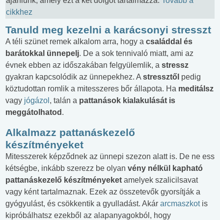
ajánlunk, amely ezt a két dolgot tartalmazza.
Tovább a
cikkhez
Tanuld meg kezelni a karácsonyi stresszt
A téli szünet remek alkalom arra, hogy a
családdal és
barátokkal ünnepelj
. De a sok tennivaló miatt, ami az
évnek ebben az időszakában felgyülemlik, a
stressz
gyakran kapcsolódik az ünnepekhez. A
stressztől
pedig
köztudottan romlik a mitesszeres bőr állapota. Ha
meditálsz
vagy
jógázol
, talán a
pattanások kialakulását is
meggátolhatod
.
Alkalmazz pattanáskezelő
készítményeket
Mitesszerek képződnek az ünnepi szezon alatt is. De ne ess
kétségbe, inkább szerezz be olyan
vény nélkül kapható
pattanáskezelő készítményeket
amelyek szalicilsavat
vagy ként tartalmaznak. Ezek az összetevők gyorsítják a
gyógyulást, és csökkentik a gyulladást. Akár
arcmaszkot
is
kipróbálhatsz ezekből az alapanyagokból, hogy