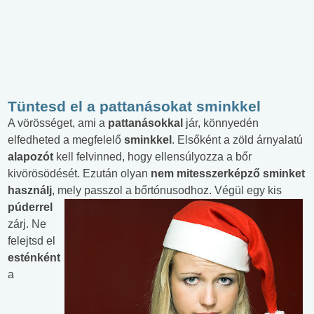
Tüntesd el a pattanásokat sminkkel
A vörösséget, ami a
pattanásokkal
jár, könnyedén
elfedheted a megfelelő
sminkkel
. Elsőként a zöld árnyalatú
alapozót
kell felvinned, hogy ellensúlyozza a bőr
kivörösödését. Ezután olyan
nem mitesszerképző sminket
használj
, mely passzol a
bőrtónusodhoz. Végül egy kis
púderrel
zárj. Ne
felejtsd el
esténként
a