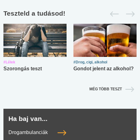
Teszteld a tudásod!
#Lélek
#Drog, cigi, alkohol
Szorongás teszt
Gondot jelent az alkohol?
MÉG TÖBB TESZT
Ha baj van...
Drogambulanciák