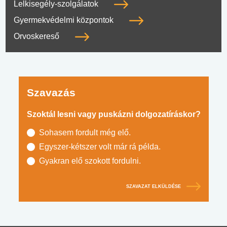
Lelkisegély-szolgálatok
Gyermekvédelmi központok
Orvoskereső
Szavazás
Szoktál lesni vagy puskázni dolgozatíráskor?
Sohasem fordult még elő.
Egyszer-kétszer volt már rá példa.
Gyakran elő szokott fordulni.
SZAVAZAT ELKÜLDÉSE