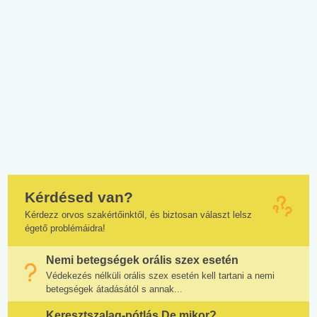
Kérdésed van?
Kérdezz orvos szakértőinktől, és biztosan választ lelsz
égető problémáidra!
Nemi betegségek orális szex esetén
Védekezés nélküli orális szex esetén kell tartani a nemi
betegségek átadásától s annak...
Keresztszalag-pótlás De mikor?