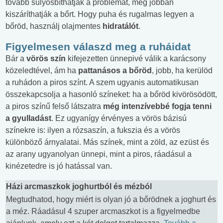
tovább súlyosbíthatják a problémát, még jobban
kiszáríthatják a bőrt. Hogy puha és rugalmas legyen a
bőröd, használj olajmentes
hidratálót
.
Figyelmesen válaszd meg a ruháidat
Bár a
vörös szín
kifejezetten ünnepivé válik a karácsony
közeledtével, ám ha
pattanásos a bőröd
, jobb, ha kerülöd
a ruhádon a piros színt. A szem ugyanis automatikusan
összekapcsolja a hasonló színeket: ha a bőröd kivörösödött,
a piros színű felső látszatra
még intenzívebbé fogja tenni
a gyulladást
. Ez ugyanígy érvényes a vörös bázisú
színekre is: ilyen a rózsaszín, a fukszia és a vörös
különböző árnyalatai. Más színek, mint a zöld, az ezüst és
az arany ugyanolyan ünnepi, mint a piros, ráadásul a
kinézetedre is jó hatással van.
Házi arcmaszkok joghurtból és mézból
Megtudhatod, hogy miért is olyan jó a bőrödnek a joghurt és
a méz. Ráadásul 4 szuper arcmaszkot is a figyelmedbe