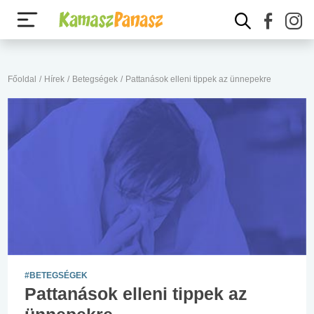
Főoldal
/
Hírek
/
Betegségek
/
Pattanások elleni tippek az ünnepekre
#BETEGSÉGEK
Pattanások elleni tippek az