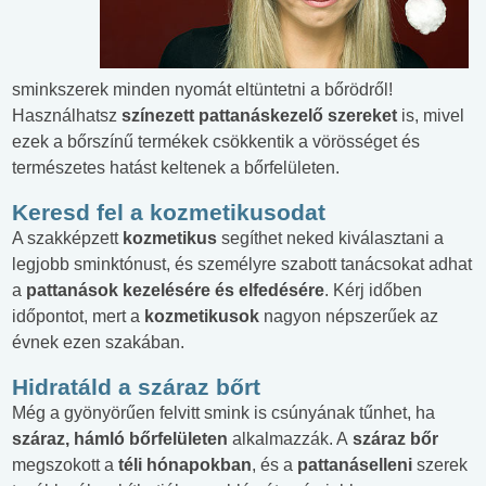
sminkszerek minden nyomát eltüntetni a bőrödről!
Használhatsz
színezett pattanáskezelő szereket
is, mivel
ezek a bőrszínű termékek csökkentik a vörösséget és
természetes hatást keltenek a bőrfelületen.
Keresd fel a kozmetikusodat
A szakképzett
kozmetikus
segíthet neked kiválasztani a
legjobb sminktónust, és személyre szabott tanácsokat adhat
a
pattanások kezelésére és elfedésére
. Kérj időben
időpontot, mert a
kozmetikusok
nagyon népszerűek az
évnek ezen szakában.
Hidratáld a száraz bőrt
Még a gyönyörűen felvitt smink is csúnyának tűnhet, ha
száraz, hámló bőrfelületen
alkalmazzák. A
száraz bőr
megszokott a
téli hónapokban
, és a
pattanáselleni
szerek