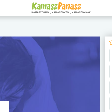
KAMASZOKRÓL, KAMASZOKTÓL, KAMASZOKNAK