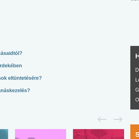
nyelvvizsga teszt -
teszt
No.42
ásaidtól?
H
érdekében
D
sok eltüntetésére?
L
G
tanáskezelés?
O