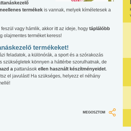
ttanáskezelő
neellenes termékek
is vannak, melyek kíméletesek a
eszül vagy hámlik, akkor itt az ideje, hogy
táplálóbb
eg olajmentes terméket keress!
anáskezelő termékeket
!
ázi feladatok, a különórák, a sport és a szórakozás
s szükségletek könnyen a háttérbe szorulhatnak, de
mazd a
pattanások
ellen használt készítményeidet
.
tsz el javulást! Ha szükséges, helyezz el néhány
ellé!
MEGOSZTOM