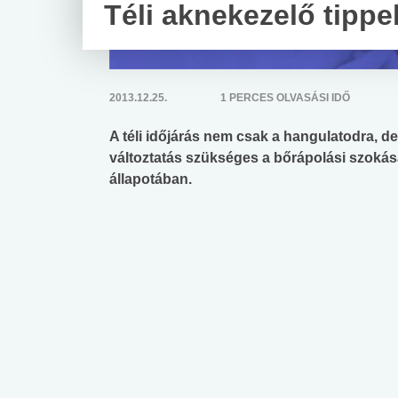
Téli aknekezelő tippe
2013.12.25.
1 PERCES OLVASÁSI IDŐ
A téli időjárás nem csak a hangulatodra, 
változtatás szükséges a bőrápolási szokás
állapotában.