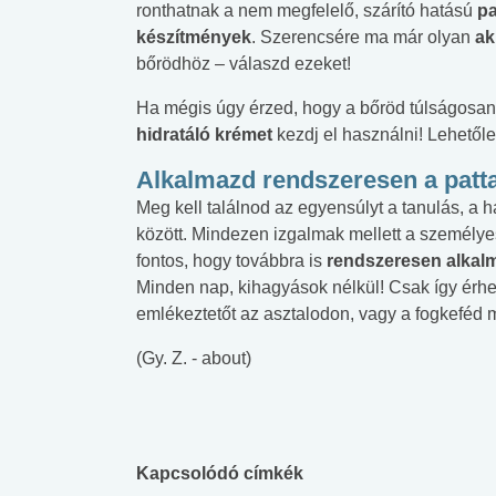
ronthatnak a nem megfelelő, szárító hatású
pa
készítmények
. Szerencsére ma már olyan
ak
bőrödhöz – válaszd ezeket!
Ha mégis úgy érzed, hogy a bőröd túlságosan f
hidratáló krémet
kezdj el használni! Lehetől
Alkalmazd rendszeresen a patt
Meg kell találnod az egyensúlyt a tanulás, a h
között. Mindezen izgalmak mellett a személye
fontos, hogy továbbra is
rendszeresen alkal
Minden nap, kihagyások nélkül! Csak így érhe
emlékeztetőt az asztalodon, vagy a fogkeféd m
(Gy. Z. - about)
Kapcsolódó címkék