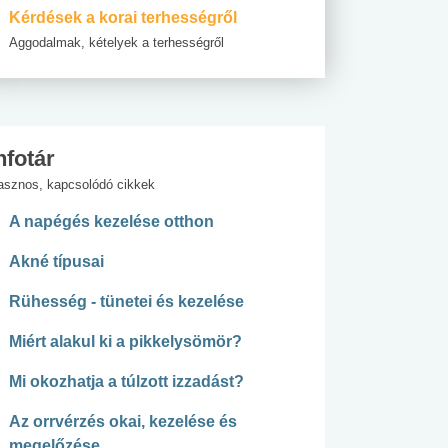
Kérdések a korai terhességről
Aggodalmak, kételyek a terhességről
nfotár
asznos, kapcsolódó cikkek
A napégés kezelése otthon
Akné típusai
Rühesség - tünetei és kezelése
Miért alakul ki a pikkelysömör?
Mi okozhatja a túlzott izzadást?
Az orrvérzés okai, kezelése és
megelőzése