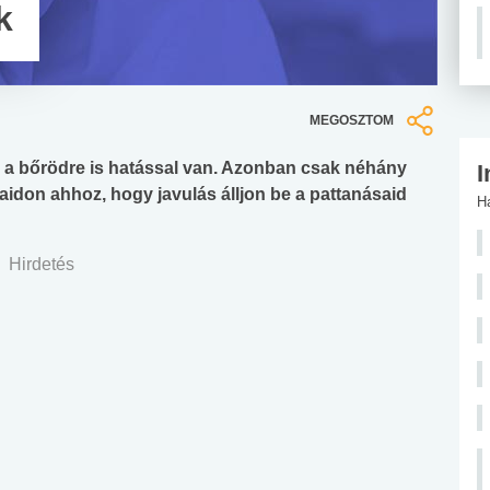
k
MEGOSZTOM
de a bőrödre is hatással van. Azonban csak néhány
I
aidon ahhoz, hogy javulás álljon be a pattanásaid
H
Hirdetés