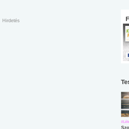
Hirdetés
Te
#Suli, munka
#Suli, munka
#Lél
Angol középfokú
Internet-függőség
Szo