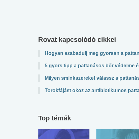
lábnyomod?
tudásteszt
Rovat kapcsolódó cikkei
Hogyan szabadulj meg gyorsan a pattan
5 gyors tipp a pattanásos bőr védelme 
Milyen sminkszereket válassz a pattaná
Torokfájást okoz az antibiotikumos pat
Top témák