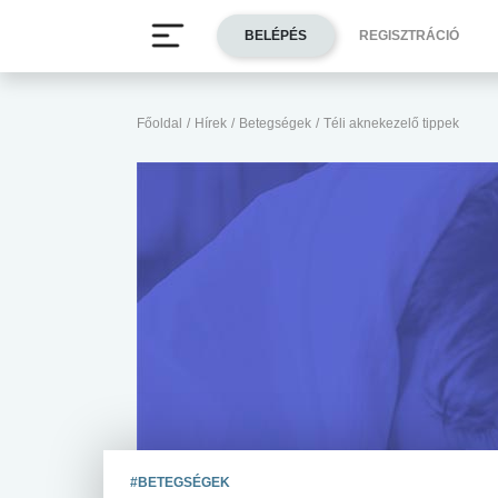
BELÉPÉS
REGISZTRÁCIÓ
Főoldal
/
Hírek
/
Betegségek
/
Téli aknekezelő tippek
#BETEGSÉGEK