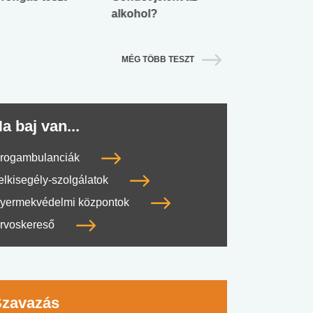
alkohol?
lábnyomod?
MÉG TÖBB TESZT
a baj van...
rogambulanciák
elkisegély-szolgálatok
yermekvédelmi központok
rvoskereső
Szavazás