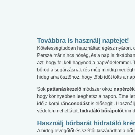
Továbbra is használj naptejet!
Kötelességtudóan használtad egész nyáron, 
Persze már nincs hőség, és a nap is ritkábban 
azt, hogy fel kell hagynod a napvédelemmel. T
bőröd a sugárzásnak (és még mindig megéghet
hideg arra ösztönöz, hogy több időt tölts a na
Sok
pattanáskezelő
módszer okoz
napérzék
hogy könnyebben leéghetsz a napon. Emellett a
idő a korai
ráncosodást
is elősegíti. Használ
védelemmel ellátott
hidratáló bőrápolót
mind
Használj bőrbarát hidratáló kr
A hideg levegőtől és széltől kiszáradhat a bő