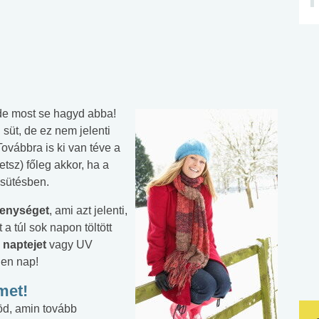
de most se hagyd abba!
süt, de ez nem jelenti
ovábbra is ki van téve a
sz) főleg akkor, ha a
psütésben.
enységet
, ami azt jelenti,
 túl sok napon töltött
j
naptejet
vagy UV
en nap!
émet
!
röd, amin tovább