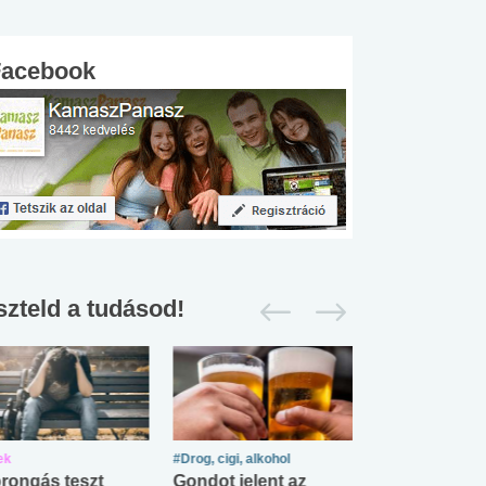
Facebook
szteld a tudásod!
ek
#Drog, cigi, alkohol
#Zöldövezet
rongás teszt
Gondot jelent az
Mekkora az ö