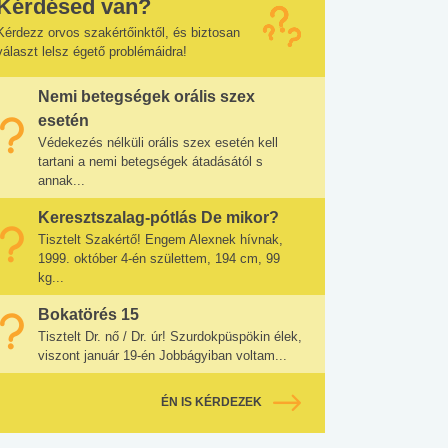
Kérdésed van?
Kérdezz orvos szakértőinktől, és biztosan
választ lelsz égető problémáidra!
Nemi betegségek orális szex
esetén
Védekezés nélküli orális szex esetén kell
tartani a nemi betegségek átadásától s
annak...
Keresztszalag-pótlás De mikor?
Tisztelt Szakértő! Engem Alexnek hívnak,
1999. október 4-én születtem, 194 cm, 99
kg...
Bokatörés 15
Tisztelt Dr. nő / Dr. úr! Szurdokpüspökin élek,
viszont január 19-én Jobbágyiban voltam...
ÉN IS KÉRDEZEK