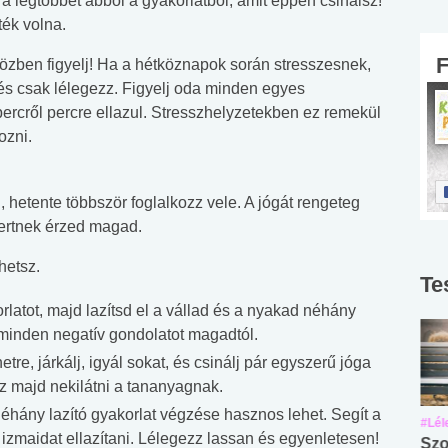
 a legtöbbet abból a gyakorlatból, amit éppen csinálsz!
ték volna.
közben figyelj! Ha a hétköznapok során stresszesnek,
 és csak lélegezz. Figyelj oda minden egyes
percről percre ellazul. Stresszhelyzetekben ez remekül
ozni.
 hetente többször foglalkozz vele. A jógát rengeteg
vertnek érzed magad.
hetsz.
Te
latot, majd lazítsd el a vállad és a nyakad néhány
 minden negatív gondolatot magadtól.
etre, járkálj, igyál sokat, és csinálj pár egyszerű jóga
udsz majd nekilátni a tananyagnak.
éhány lazító gyakorlat végzése hasznos lehet. Segít a
#Suli, munka
#Suli, munka
#Lél
 izmaidat ellazítani. Lélegezz lassan és egyenletesen!
Angol középfokú
Internet-függőség
Szo