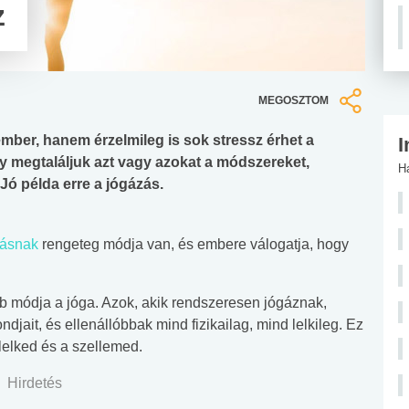
z
MEGOSZTOM
ember, hanem érzelmileg is sok stressz érhet a
I
 megtaláljuk azt vagy azokat a módszereket,
H
 Jó példa erre a jógázás.
dásnak
rengeteg módja van, és embere válogatja, hogy
obb módja a jóga. Azok, akik rendszeresen jógáznak,
ait, és ellenállóbbak mind fizikailag, mind lelkileg. Ez
 lelked és a szellemed.
Hirdetés