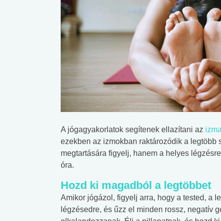
A jógagyakorlatok segítenek ellazítani az
izma
ezekben az izmokban raktározódik a legtöbb s
megtartására figyelj, hanem a helyes légzésr
óra.
Hozd ki magadból a legtöbbet
Amikor jógázol, figyelj arra, hogy a tested, a
légzésedre, és űzz el minden rossz, negatív 