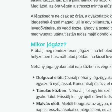
elkalandozzanak. Élj a pillanatnak, és hozd ki
Meglátod, az óra végén a stresszt mintha elűz
A légzésedre ne csak az órán, a gyakorlatok 
idegesnek érzed magad, ülj le egy pillanatra,
levegővételre, és vedd észre, ahogy a tested 
megnyugtat, utána tisztán tudsz majd gondolk
Mikor jógázz?
Próbálj meg rendszeresen jógázni, ha teheted,
helyzetben használhatod,például ha kicsit le
Néhány jóga gyakorlatot nap közben is végez
Dolgozat előtt:
Csinálj néhány légzőgyakor
egyszerű nyújtással. Koncentrálj és űzz el
Tanulás közben:
Néha állj fel egy kis szün
gyakorlatot. Frissülj fel, így újult erővel t
Elalvás előtt:
Mielőtt beugrasz az ágyba, n
 alkohol
#Zöldövezet
#Betegségek
napi stresszhatásokat semlegesíteni, és az
lent az
Mekkora az ökológiai
Elsősegély