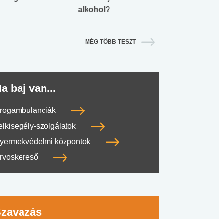
alkohol?
lábnyomod?
MÉG TÖBB TESZT
a baj van...
rogambulanciák
elkisegély-szolgálatok
yermekvédelmi központok
rvoskereső
Szavazás