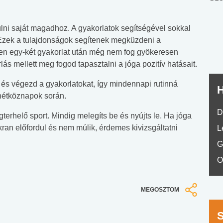
nyelvvizsga teszt -
teszt
No.42
ülni saját magadhoz. A gyakorlatok segítségével sokkal
Ezek a tulajdonságok segítenek megküzdeni a
en egy-két gyakorlat után még nem fog gyökeresen
ás mellett meg fogod tapasztalni a jóga pozitív hatásait.
 és végezd a gyakorlatokat, így mindennapi rutinná
H
 hétköznapok során.
D
erhelő sport. Mindig melegíts be és nyújts le. Ha jóga
kran előfordul és nem múlik, érdemes kivizsgáltatni
L
G
O
MEGOSZTOM