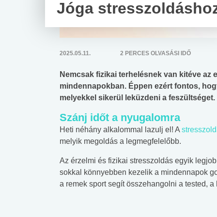
Jóga stresszoldásho
2025.05.11.
2 PERCES OLVASÁSI IDŐ
Nemcsak fizikai terhelésnek van kitéve az 
mindennapokban. Éppen ezért fontos, hogy
melyekkel sikerül leküzdeni a feszültséget.
Szánj időt a nyugalomra
Heti néhány alkalommal lazulj el! A
stresszol
melyik megoldás a legmegfelelőbb.
Az érzelmi és fizikai stresszoldás egyik legj
sokkal könnyebben kezelik a mindennapok gondj
a remek sport segít összehangolni a tested, a