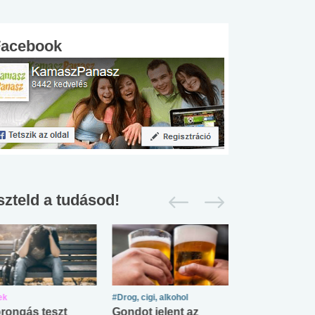
Facebook
szteld a tudásod!
ek
#Drog, cigi, alkohol
#Zöldövezet
rongás teszt
Gondot jelent az
Mekkora az ö