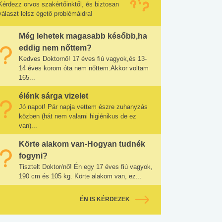
Kérdezz orvos szakértőinktől, és biztosan
választ lelsz égető problémáidra!
Még lehetek magasabb később,ha
eddig nem nőttem?
Kedves Doktornő! 17 éves fiú vagyok,és 13-
14 éves korom óta nem nőttem.Akkor voltam
165...
élénk sárga vizelet
Jó napot! Pár napja vettem észre zuhanyzás
közben (hát nem valami higiénikus de ez
van)...
Körte alakom van-Hogyan tudnék
fogyni?
Tisztelt Doktor/nő! Én egy 17 éves fiú vagyok,
190 cm és 105 kg. Körte alakom van, ez...
ÉN IS KÉRDEZEK