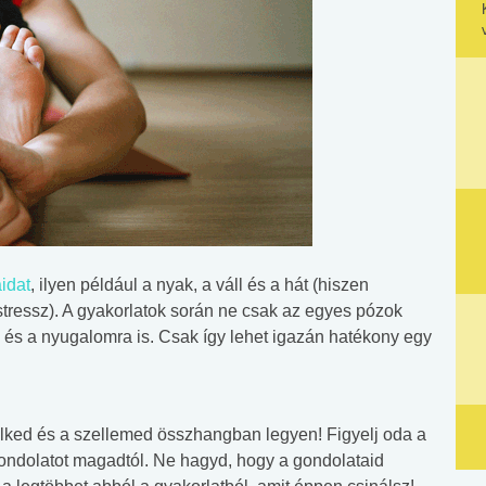
idat
, ilyen például a nyak, a váll és a hát (hiszen
tressz). A gyakorlatok során ne csak az egyes pózok
e és a nyugalomra is. Csak így lehet igazán hatékony egy
 lelked és a szellemed összhangban legyen! Figyelj oda a
gondolatot magadtól. Ne hagyd, hogy a gondolataid