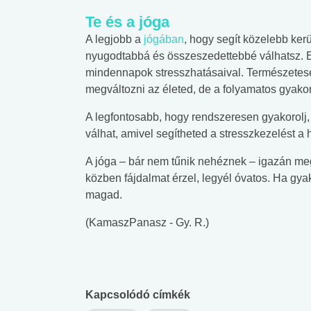
lábnyomod?
tudásteszt
Te és a jóga
A legjobb a
jógában
, hogy segít közelebb ker
nyugodtabbá és összeszedettebbé válhatsz. 
mindennapok stresszhatásaival. Természetes
megváltozni az életed, de a folyamatos gyakorl
A legfontosabb, hogy rendszeresen gyakorolj,
válhat, amivel segítheted a stresszkezelést a
A jóga – bár nem tűnik nehéznek – igazán megt
közben fájdalmat érzel, legyél óvatos. Ha gya
magad.
(KamaszPanasz - Gy. R.)
Kapcsolódó címkék