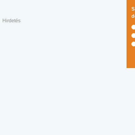
S
d
Hirdetés