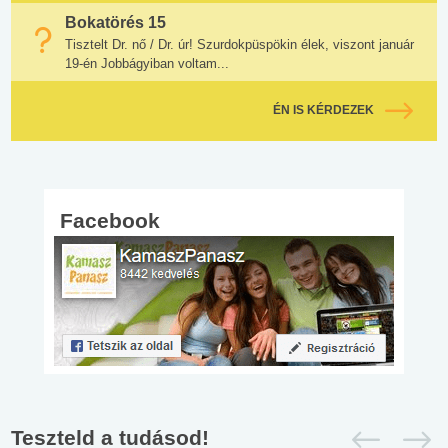
Bokatörés 15
Tisztelt Dr. nő / Dr. úr! Szurdokpüspökin élek, viszont január
19-én Jobbágyiban voltam...
ÉN IS KÉRDEZEK
Facebook
Teszteld a tudásod!