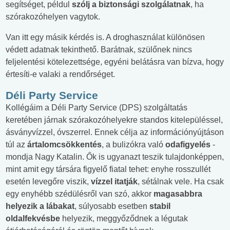
segítséget, példul
szólj a biztonsági szolgálatnak
, ha
szórakozóhelyen vagytok.
Van itt egy másik kérdés is. A droghasználat különösen
védett adatnak tekinthető. Barátnak, szülőnek nincs
feljelentési kötelezettsége, egyéni belátásra van bízva, hogy
értesíti-e valaki a rendőrséget.
Déli Party Service
Kollégáim a Déli Party Service (DPS) szolgáltatás
keretében járnak szórakozóhelyekre standos kitelepüléssel,
ásványvízzel, óvszerrel. Ennek célja az információnyújtáson
túl az
ártalomcsökkentés
, a bulizókra való
odafigyelés
-
mondja Nagy Katalin. Ők is ugyanazt teszik tulajdonképpen,
mint amit egy társára figyelő fiatal tehet: enyhe rosszullét
esetén levegőre viszik,
vízzel itatják
, sétálnak vele. Ha csak
egy enyhébb szédülésről van szó, akkor
magasabbra
helyezik a lábakat
, súlyosabb esetben
stabil
oldalfekvésbe
helyezik, meggyőződnek a légutak