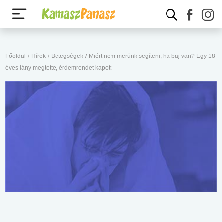
Főoldal
/
Hírek
/
Betegségek
/
Miért nem merünk segíteni, ha baj van? Egy 18
éves lány megtette, érdemrendet kapott