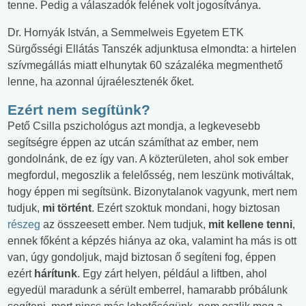
tenne. Pedig a válaszadók felének volt jogosítványa.
Dr. Hornyák István, a Semmelweis Egyetem ETK
Sürgősségi Ellátás Tanszék adjunktusa elmondta: a hirtelen
szívmegállás miatt elhunytak 60 százaléka megmenthető
lenne, ha azonnal újraélesztenék őket.
Ezért nem segítünk?
Pető Csilla pszichológus azt mondja, a legkevesebb
segítségre éppen az utcán számíthat az ember, nem
gondolnánk, de ez így van. A közterületen, ahol sok ember
megfordul, megoszlik a felelősség, nem leszünk motiváltak,
hogy éppen mi segítsünk. Bizonytalanok vagyunk, mert nem
tudjuk,
mi történt
. Ezért szoktuk mondani, hogy biztosan
részeg
az összeesett ember. Nem tudjuk,
mit kellene tenni
,
ennek főként a képzés hiánya az oka, valamint ha más is ott
van, úgy gondoljuk, majd biztosan ő segíteni fog, éppen
ezért
hárítunk
. Egy zárt helyen, például a liftben, ahol
egyedül maradunk a sérült emberrel, hamarabb próbálunk