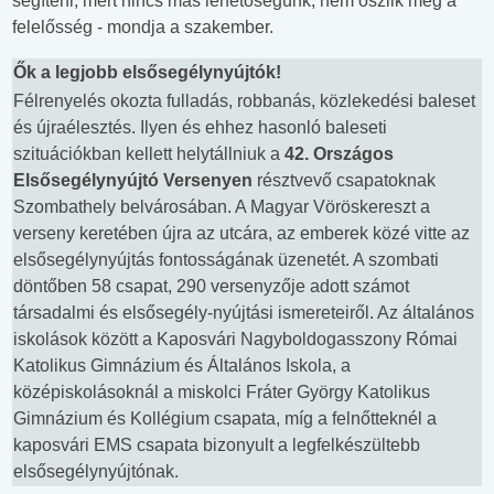
segíteni, mert nincs más lehetőségünk, nem oszlik meg a
felelősség - mondja a szakember.
Ők a legjobb elsősegélynyújtók!
Félrenyelés okozta fulladás, robbanás, közlekedési baleset
és újraélesztés. Ilyen és ehhez hasonló baleseti
szituációkban kellett helytállniuk a
42. Országos
Elsősegélynyújtó Versenyen
résztvevő csapatoknak
Szombathely belvárosában. A Magyar Vöröskereszt a
verseny keretében újra az utcára, az emberek közé vitte az
elsősegélynyújtás fontosságának üzenetét. A szombati
döntőben 58 csapat, 290 versenyzője adott számot
társadalmi és elsősegély-nyújtási ismereteiről. Az általános
iskolások között a Kaposvári Nagyboldogasszony Római
Katolikus Gimnázium és Általános Iskola, a
középiskolásoknál a miskolci Fráter György Katolikus
Gimnázium és Kollégium csapata, míg a felnőtteknél a
kaposvári EMS csapata bizonyult a legfelkészültebb
elsősegélynyújtónak.