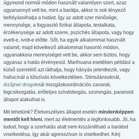
úgymond normál módon használt valamilyen szert, azaz
ugyanannyit vett be, mint a barátja, akkor is sok tényező
befolyásolhatja a hatást. Így az adott szer minősége,
mennyisége, a fogyasztó fizikai állapota, testalkata,
érzékenysége az adott szerre, pszichés állapota, vagy hogy
evett-e, ivott-e előtte. Sőt, ha egyik alkalommal használt
valamit, majd következő alkalommal hasonló módon,
ugyanakkora mennyiséget vett be, akkor sem biztos, hogy
ugyanaz a hatás érvényesül. Marihuana esetében például a
külső szemlélő azt láthatja, hogy hányás jelentkezik, vagy
hallucinál a túlszívás következtében. Stimulánsoknál,
dizájner drogok
nál mozgáskoordinációs zavarok,
fogcsikorgatás, erőteljes szívdobogás, szorongás, paranoid
állapot alakulhat is.
Mit tehetünk? Életveszélyes állapot esetén
mindenképpen
mentőt kell hívni
, mert az életmentés a legfontosabb. Jó, ha
tudod, hogy a szerhatás alatt nem kiszámítható a barátod
viselkedésa, így akár agresszívan is viselkedhet. Kérj