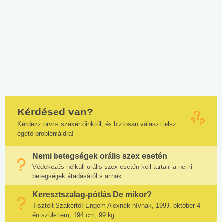
Kérdésed van?
Kérdezz orvos szakértőinktől, és biztosan választ lelsz
égető problémáidra!
Nemi betegségek orális szex esetén
Védekezés nélküli orális szex esetén kell tartani a nemi
betegségek átadásától s annak...
Keresztszalag-pótlás De mikor?
Tisztelt Szakértő! Engem Alexnek hívnak, 1999. október 4-
én születtem, 194 cm, 99 kg...