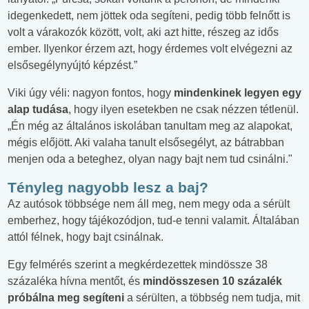
idegenkedett, nem jöttek oda segíteni, pedig több felnőtt is
volt a várakozók között, volt, aki azt hitte, részeg az idős
ember. Ilyenkor érzem azt, hogy érdemes volt elvégezni az
elsősegélynyújtó képzést.”
Viki úgy véli: nagyon fontos, hogy
mindenkinek legyen egy
alap tudása
, hogy ilyen esetekben ne csak nézzen tétlenül.
„Én még az általános iskolában tanultam meg az alapokat,
mégis előjött. Aki valaha tanult elsősegélyt, az bátrabban
menjen oda a beteghez, olyan nagy bajt nem tud csinálni."
Tényleg nagyobb lesz a baj?
Az autósok többsége nem áll meg, nem megy oda a sérült
emberhez, hogy tájékozódjon, tud-e tenni valamit. Általában
attól félnek, hogy bajt csinálnak.
Egy felmérés szerint a megkérdezettek mindössze 38
százaléka hívna mentőt, és
mindösszesen 10 százalék
próbálna meg segíteni
a sérülten, a többség nem tudja, mit