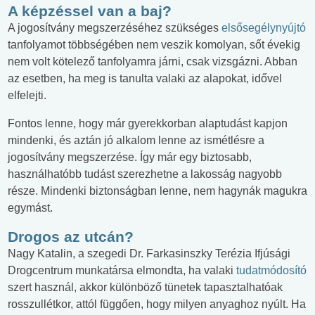
A képzéssel van a baj?
A jogosítvány megszerzéséhez szükséges
elsősegélynyújtó
tanfolyamot többségében nem veszik komolyan, sőt évekig
nem volt kötelező tanfolyamra járni, csak vizsgázni. Abban
az esetben, ha meg is tanulta valaki az alapokat, idővel
elfelejti.
Fontos lenne, hogy már gyerekkorban alaptudást kapjon
mindenki, és aztán jó alkalom lenne az ismétlésre a
jogosítvány megszerzése. Így már egy biztosabb,
használhatóbb tudást szerezhetne a lakosság nagyobb
része. Mindenki biztonságban lenne, nem hagynák magukra
egymást.
Drogos az utcán?
Nagy Katalin, a szegedi Dr. Farkasinszky Terézia Ifjúsági
Drogcentrum munkatársa elmondta, ha valaki
tudatmódosító
szert használ, akkor különböző tünetek tapasztalhatóak
rosszullétkor, attól függően, hogy milyen anyaghoz nyúlt. Ha