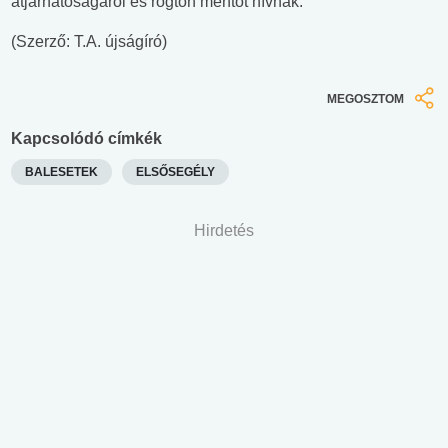
átjárhatóságáról és rögtön mentőt hívnak.
(Szerző: T.A. újságíró)
MEGOSZTOM
Kapcsolódó címkék
BALESETEK
ELSŐSEGÉLY
Hirdetés