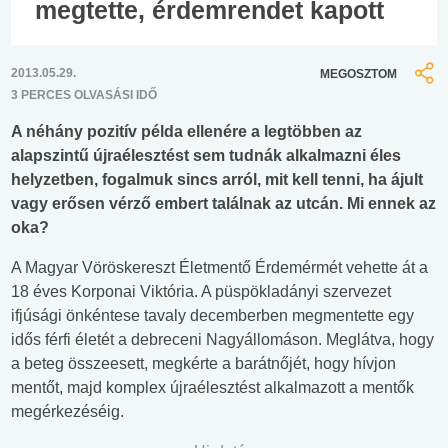
megtette, érdemrendet kapott
2013.05.29.
MEGOSZTOM
3 PERCES OLVASÁSI IDŐ
A néhány pozitív példa ellenére a legtöbben az
alapszintű újraélesztést sem tudnák alkalmazni éles
helyzetben, fogalmuk sincs arról, mit kell tenni, ha ájult
vagy erősen vérző embert találnak az utcán. Mi ennek az
oka?
A Magyar Vöröskereszt Életmentő Érdemérmét vehette át a
18 éves Korponai Viktória. A püspökladányi szervezet
ifjúsági önkéntese tavaly decemberben megmentette egy
idős férfi életét a debreceni Nagyállomáson. Meglátva, hogy
a beteg összeesett, megkérte a barátnőjét, hogy hívjon
mentőt, majd komplex újraélesztést alkalmazott a mentők
megérkezéséig.