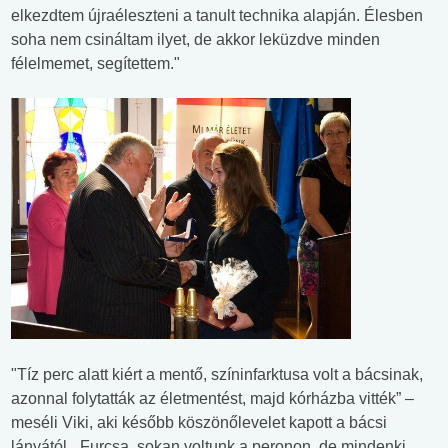
elkezdtem újraéleszteni a tanult technika alapján. Élesben
soha nem csináltam ilyet, de akkor leküzdve minden
félelmemet, segítettem."
"Tíz perc alatt kiért a mentő, színinfarktusa volt a bácsinak,
azonnal folytatták az életmentést, majd kórházba vitték” –
meséli Viki, aki később köszönőlevelet kapott a bácsi
lányától. „Furcsa, sokan voltunk a peronon, de mindenki