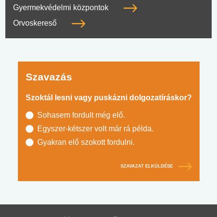
Gyermekvédelmi központok
Orvoskereső
Szavazás
Szoktál lesni vagy puskázni dolgozatíráskor?
Sohasem fordult még elő.
Egyszer-kétszer volt már rá példa.
Gyakran elő szokott fordulni.
SZAVAZAT ELKÜLDÉSE