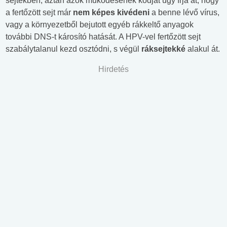
sejtekben, aztán azok működésének kódját úgy írja át, hogy
a fertőzött sejt már
nem képes kivédeni
a benne lévő vírus,
vagy a környezetből bejutott egyéb rákkeltő anyagok
további DNS-t károsító hatását. A HPV-vel fertőzött sejt
szabálytalanul kezd osztódni, s végül
ráksejtekké
alakul át.
Hirdetés