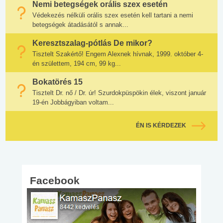
Nemi betegségek orális szex esetén
Védekezés nélküli orális szex esetén kell tartani a nemi
betegségek átadásától s annak...
Keresztszalag-pótlás De mikor?
Tisztelt Szakértő! Engem Alexnek hívnak, 1999. október 4-
én születtem, 194 cm, 99 kg...
Bokatörés 15
Tisztelt Dr. nő / Dr. úr! Szurdokpüspökin élek, viszont január
19-én Jobbágyiban voltam...
ÉN IS KÉRDEZEK
Facebook