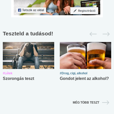
Teszteld a tudásod!
#Lélek
#Drog, cigi, alkohol
Szorongás teszt
Gondot jelent az alkohol?
MÉG TÖBB TESZT