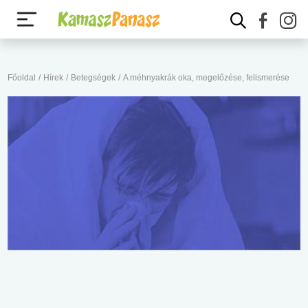
Főoldal
/
Hírek
/
Betegségek
/
A méhnyakrák oka, megelőzése, felismerése