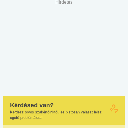
Hirdetés
Kérdésed van?
Kérdezz orvos szakértőinktől, és biztosan választ lelsz
égető problémáidra!