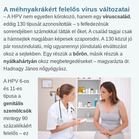
A méhnyakrákért felelős vírus változatai
– A HPV nem egyetlen kórokozó, hanem egy
víruscsalád
,
eddig 130 típusát azonosították – s felfedezésük
sorrendjében számokkal látták el őket. A család tagjai csak
a hámsejtek magjában képesek szaporodni. A 130 közül jó
pár rosszindulatú, míg ugyanennyi jóindulatú elváltozást
okoz a sejtekben. Egy részük a
bőrön
, másik részük a
nyálkahártyán
okoz megbetegedéseket – magyarázta dr.
Hadnagy János nőgyógyász.
A HPV 6-os
és 11-es
típusa a
genitális
szemölcsök
mintegy 90
százalékáért
felelős – ez