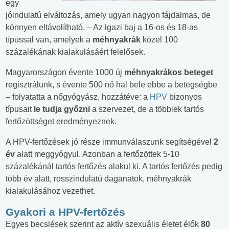
egy
jóindulatú elváltozás, amely ugyan nagyon fájdalmas, de
könnyen eltávolítható. – Az igazi baj a 16-os és 18-as
típussal van, amelyek a
méhnyakrák
közel 100
százalékának kialakulásáért felelősek.
Magyarországon évente 1000 új
méhnyakrákos beteget
regisztrálunk, s évente 500 nő hal bele ebbe a betegségbe
– folyatatta a nőgyógyász, hozzátéve: a
HPV
bizonyos
típusait
le tudja győzni
a szervezet, de a többiek tartós
fertőzöttséget eredményeznek.
A HPV-fertőzések jó része immunválaszunk segítségével
2
év
alatt meggyógyul. Azonban a fertőzöttek 5-10
százalékánál tartós fertőzés alakul ki. A tartós fertőzés pedig
több év alatt, rosszindulatú daganatok, méhnyakrák
kialakulásához vezethet.
Gyakori a HPV-fertőzés
Egyes becslések szerint az aktív szexuális életet élők
80