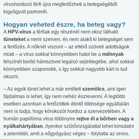
vírushordozó férfi újra megfertőzheti a betegségéből
kigyógyult partnerét.
Hogyan veheted észre, ha beteg vagy?
A
HPV-vírus
a férfiak egy részénél nem okoz látható
tüneteket
a nemi szerven, és nem alakít ki betegséget sem
a fertőzés. A nőknél viszont – az eltérő szöveti adottságok
miatt – a vírus sokkal könnyebben hatol be a
méhnyak
felszínét borító hámszövet legalsó sejtrétegébe, ahol sokkal
könnyebben szaporodik, s így sokkal nagyobb kárt is tud
okozni.
– Az egyik tünet lehet a már említett
szemölcs
, ami igen
fájdalmas is lehet, így nem nehéz észrevenni. A legtöbb
esetben azonban a fertőzöttek döntő többsége egyáltalán
nem is tudja, hogy kórokozót hordoz a szervezetében. A
humán papillóma vírus többnyire
rejtve él a bőrben vagy a
nyálkahártyában
, ilyenkor szűrővizsgálattal lehet kimutatni
a jelenlétét, amit a nőgyógyász végez – folytatta az orvos.