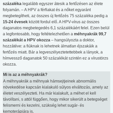
százaléka
legalább egyszer átesik a fertőzésen az élete
folyamán. – A HPV a férfiakat és a nőket egyaránt
megbetegítheti, az összes új fertőzés 75 százaléka pedig a
15-24 évesek
között fordul elő. A HPV-vírus az összes
daganatos megbetegedés 6,1 százalékáért felel. Ezen belül
a legfontosabb, hogy feltételezhetően a
méhnyakrák 99,7
százalékát a HPV okozza
– hangsúlyozta a doktor,
hozzátéve: a fiúknak is lehetnek álmatlan éjszakáik a
fertőzés miatt. Bár a legveszélyeztetettebbek a lányok, a
hímvessző daganatok 50 százalékát szintén ez a vírustörzs
okozza.
Mi is az a méhnyakrák?
A méhnyakrák a méhnyak hámsejtjeinek abnormális
növekedése kapcsán kialakuló súlyos elváltozás, amely az
életet veszélyezteti. Ha már kialakult, a méhet el kell
távolítani, s attól függően, hogy mikor sikerült a betegséget
felismerni és kezelni, szükség lehet sugár- és
kemoterápiára is.