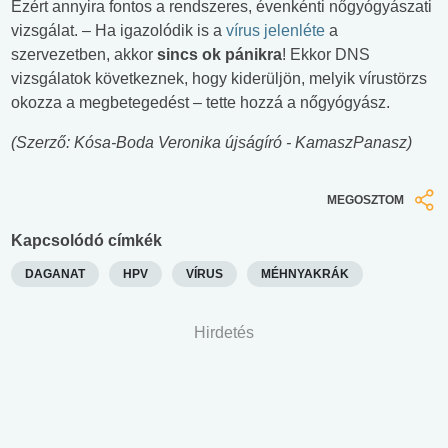
Ezért annyira fontos a rendszeres, évenkénti nőgyógyászati
vizsgálat. – Ha igazolódik is a
vírus jelenléte
a
szervezetben, akkor
sincs ok pánikra
! Ekkor DNS
vizsgálatok következnek, hogy kiderüljön, melyik vírustörzs
okozza a megbetegedést – tette hozzá a nőgyógyász.
(Szerző: Kósa-Boda Veronika újságíró - KamaszPanasz)
MEGOSZTOM
Kapcsolódó címkék
DAGANAT
HPV
VÍRUS
MÉHNYAKRÁK
Hirdetés