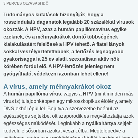
3 PERCES OLVASÁSI IDŐ
Tudományos kutatások bizonyítják, hogy a
rosszindulatú daganatok legalább 20 százalékát vírusok
okozzák. A HPV, azaz a humán papillómavírus egyike
ezeknek, és a méhnyakrákok döntő többségének
kialakulásáért felelőssé a HPV tehető. A fiatal lányok
sokkal veszélyeztetettebbek, a fertőzés legnagyobb
gyakorisággal a 25 év alatti, szexuálisan aktív nők
körében fordul elő. A HPV-fertőzés jelenleg nem
gyógyítható, védekezni azonban lehet ellene!
A vírus, amely méhnyakrákot okoz
A
humán papillóma vírus
, vagyis a
HPV
(mint minden más
vírus is) tulajdonképpen egy mikroszkopikus élőlény, amely
DNS-ekből épül fel. Bejutva a szervezetbe beépül az
egészséges sejtekbe, ott szaporodik és megváltoztatja azok
egészséges működését. Leginkább a
nyálkahártya
sejtjeit
kedveli, elsősorban azokat veszi célba. Megtelepedve a