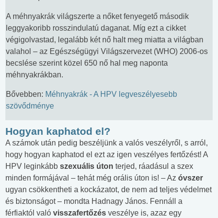
A méhnyakrák világszerte a nőket fenyegető második
leggyakoribb rosszindulatú daganat. Míg ezt a cikket
végigolvastad, legalább két nő halt meg miatta a világban
valahol – az Egészségügyi Világszervezet (WHO) 2006-os
becslése szerint közel 650 nő hal meg naponta
méhnyakrákban.
Bővebben:
Méhnyakrák - A HPV legveszélyesebb
szövődménye
Hogyan kaphatod el?
A számok után pedig beszéljünk a valós veszélyről, s arról,
hogy hogyan kaphatod el ezt az igen veszélyes fertőzést! A
HPV leginkább
szexuális úton
terjed, ráadásul a szex
minden formájával – tehát még orális úton is! – Az
óvszer
ugyan csökkentheti a kockázatot, de nem ad teljes védelmet
és biztonságot – mondta Hadnagy János. Fennáll a
férfiaktól való
visszafertőzés
veszélye is, azaz egy