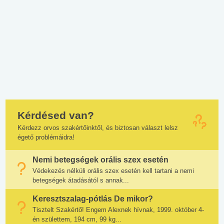
Kérdésed van?
Kérdezz orvos szakértőinktől, és biztosan választ lelsz
égető problémáidra!
Nemi betegségek orális szex esetén
Védekezés nélküli orális szex esetén kell tartani a nemi
betegségek átadásától s annak...
Keresztszalag-pótlás De mikor?
Tisztelt Szakértő! Engem Alexnek hívnak, 1999. október 4-
én születtem, 194 cm, 99 kg...