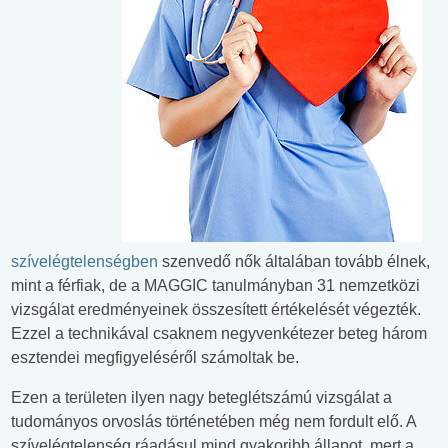
szívelégtelenségben
szenvedő nők általában tovább élnek,
mint a férfiak, de a MAGGIC tanulmányban 31 nemzetközi
vizsgálat eredményeinek összesített értékelését végezték.
Ezzel a technikával csaknem negyvenkétezer beteg három
esztendei megfigyeléséről számoltak be.
Ezen a területen ilyen nagy beteglétszámú vizsgálat a
tudományos orvoslás történetében még nem fordult elő. A
szívelégtelenség ráadásul mind gyakoribb állapot, mert a