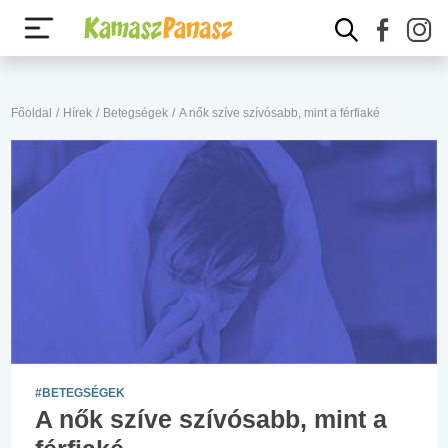
Főoldal
/
Hírek
/
Betegségek
/
A nők szíve szívósabb, mint a férfiaké
#BETEGSÉGEK
A nők szíve szívósabb, mint a