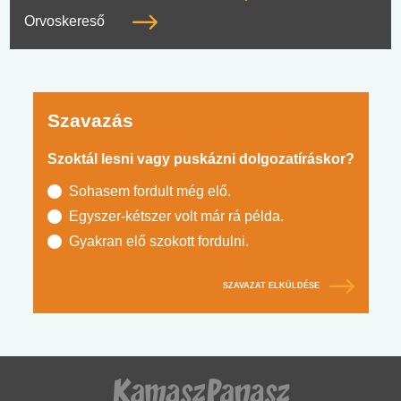
Orvoskereső
Szavazás
Szoktál lesni vagy puskázni dolgozatíráskor?
Sohasem fordult még elő.
Egyszer-kétszer volt már rá példa.
Gyakran elő szokott fordulni.
SZAVAZAT ELKÜLDÉSE