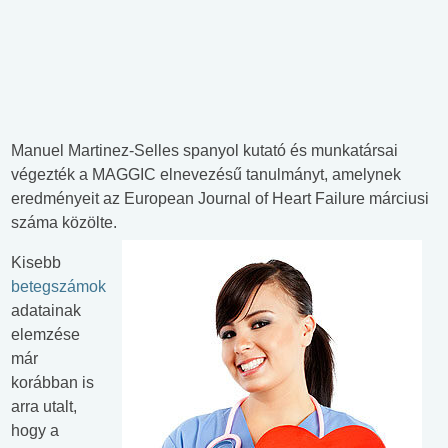
Manuel Martinez-Selles spanyol kutató és munkatársai
végezték a MAGGIC elnevezésű tanulmányt, amelynek
eredményeit az European Journal of Heart Failure márciusi
száma közölte.
Kisebb
betegszámok
adatainak
elemzése
már
korábban is
arra utalt,
hogy a