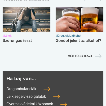
#Lélek
#Drog, cigi, alkohol
Szorongás teszt
Gondot jelent az alkohol?
MÉG TÖBB TESZT
Ha baj van...
Drogambulanciák
Lelkisegély-szolgálatok
Gyermekvédelmi központok