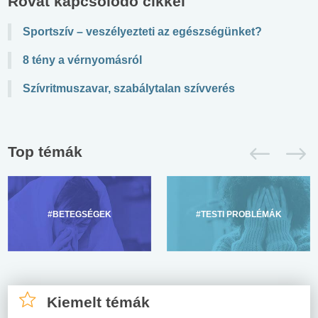
Rovat kapcsolódó cikkei
Sportszív – veszélyezteti az egészségünket?
8 tény a vérnyomásról
Szívritmuszavar, szabálytalan szívverés
Top témák
#BETEGSÉGEK
#TESTI PROBLÉMÁK
Kiemelt témák