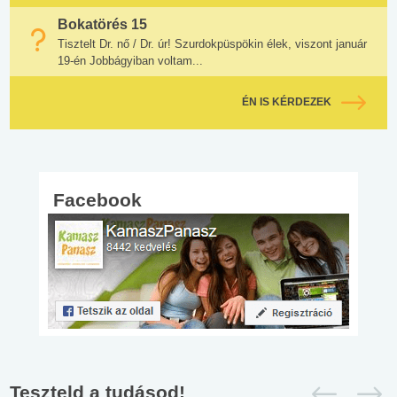
Bokatörés 15
Tisztelt Dr. nő / Dr. úr! Szurdokpüspökin élek, viszont január
19-én Jobbágyiban voltam...
ÉN IS KÉRDEZEK
Facebook
Teszteld a tudásod!