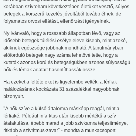
korábban szívroham következtében életüket vesztő, súlyos
betegek a korszerű kezelés jóvoltából tovább élnek, de
folyamatos orvosi ellátást, ellenőrzést igényelnek.
Nyilvánvaló, hogy a rosszabb állapotban lévő, vagy az
idősebb betegek túlélési esélye eleve kisebb, mint azoké,
akiknek egészsége jobbnak mondható. A tanulmányban
előforduló betegek nagy száma lehetővé tette, hogy a
kutatók azonos korú és betegségükben azonos súlyosságú
nők és férfiak adatait hasonlíthassák össze.
Ha ezeket a feltételeket is figyelembe vették, a férfiak
halálozásának kockázata 31 százalékkal nagyobbnak
bizonyult.
"A nők szíve a külső ártalomra másképp reagál, mint a
férfiaké. Például infarktus után kisebb mértékű a szív
átalakulása, épebb marad a jobb szívkamra teljesítménye,
ritkább a szívritmus-zavar" - mondta a munkacsoport