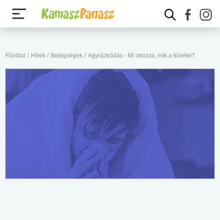
Főoldal
/
Hírek
/
Betegségek
/
Agyrázkódás - Mi okozza, mik a tünetei?