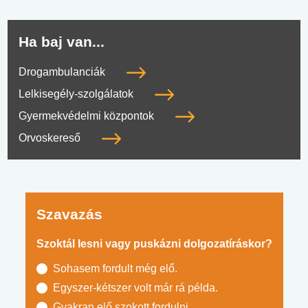
Ha baj van...
Drogambulanciák
Lelkisegély-szolgálatok
Gyermekvédelmi központok
Orvoskereső
Szavazás
Szoktál lesni vagy puskázni dolgozatíráskor?
Sohasem fordult még elő.
Egyszer-kétszer volt már rá példa.
Gyakran elő szokott fordulni.