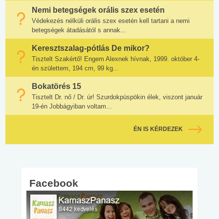
Nemi betegségek orális szex esetén
Védekezés nélküli orális szex esetén kell tartani a nemi
betegségek átadásától s annak...
Keresztszalag-pótlás De mikor?
Tisztelt Szakértő! Engem Alexnek hívnak, 1999. október 4-
én születtem, 194 cm, 99 kg...
Bokatörés 15
Tisztelt Dr. nő / Dr. úr! Szurdokpüspökin élek, viszont január
19-én Jobbágyiban voltam...
ÉN IS KÉRDEZEK
Facebook