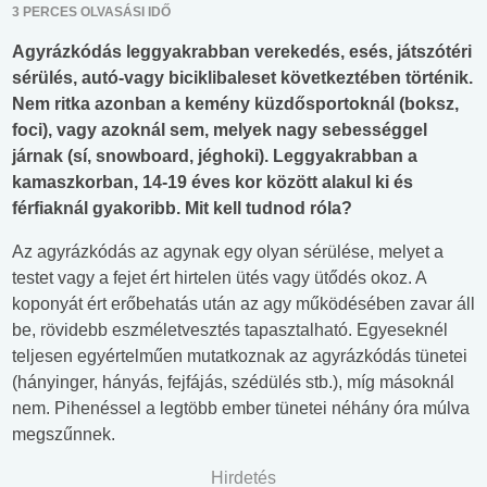
3 PERCES OLVASÁSI IDŐ
Agyrázkódás leggyakrabban verekedés, esés, játszótéri
sérülés, autó-vagy biciklibaleset következtében történik.
Nem ritka azonban a kemény küzdősportoknál (boksz,
foci), vagy azoknál sem, melyek nagy sebességgel
járnak (sí, snowboard, jéghoki). Leggyakrabban a
kamaszkorban, 14-19 éves kor között alakul ki és
férfiaknál gyakoribb. Mit kell tudnod róla?
Az agyrázkódás az agynak egy olyan sérülése, melyet a
testet vagy a fejet ért hirtelen ütés vagy ütődés okoz. A
koponyát ért erőbehatás után az agy működésében zavar áll
be, rövidebb eszméletvesztés tapasztalható. Egyeseknél
teljesen egyértelműen mutatkoznak az agyrázkódás tünetei
(hányinger, hányás, fejfájás, szédülés stb.), míg másoknál
nem. Pihenéssel a legtöbb ember tünetei néhány óra múlva
megszűnnek.
Hirdetés