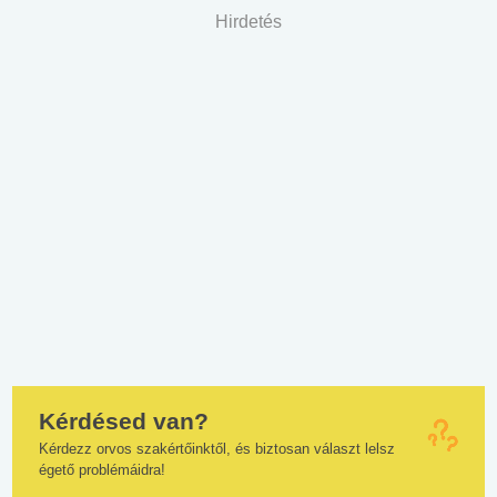
Hirdetés
Kérdésed van?
Kérdezz orvos szakértőinktől, és biztosan választ lelsz
égető problémáidra!