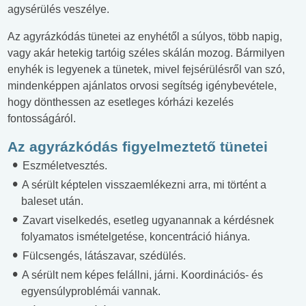
agysérülés veszélye.
Az agyrázkódás tünetei az enyhétől a súlyos, több napig,
vagy akár hetekig tartóig széles skálán mozog. Bármilyen
enyhék is legyenek a tünetek, mivel fejsérülésről van szó,
mindenképpen ajánlatos orvosi segítség igénybevétele,
hogy dönthessen az esetleges kórházi kezelés
fontosságáról.
Az agyrázkódás
figyelmeztető tünetei
Eszméletvesztés.
A sérült képtelen visszaemlékezni arra, mi történt a
baleset után.
Zavart viselkedés, esetleg ugyanannak a kérdésnek
folyamatos ismételgetése, koncentráció hiánya.
Fülcsengés, látászavar, szédülés.
A sérült nem képes felállni, járni. Koordinációs- és
egyensúlyproblémái vannak.