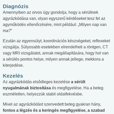
Diagnózis
Amennyiben az orvos úgy gondolja, hogy a sérültnek
agyrázkódása van, olyan egyszerű kérdéseket tesz fel az
agyműködés ellenőrzésére, mint például: „Milyen nap van
ma?”
Ezután az egyensúlyt, koordinációs készségeket, reflexeket
vizsgálja. Súlyosabb esetekben elrendelheti a röntgen, CT
vagy MRI vizsgálatot, annak megállapítására, hogy hol van
a sérülés pontos helye, milyen annak jellege, mekkora a
kiterjedése.
Kezelés
Az agyrázkódás elsődleges kezelése
a sérült
nyugalmának biztosítása
és megfigyelése. Ha a beteg
eszméletlen, helyezzük stabil oldalfekvésbe.
Mivel az agyrázkódást szenvedett beteg gyakran hány,
fontos a légzés és a keringés megfigyelése, a szabad