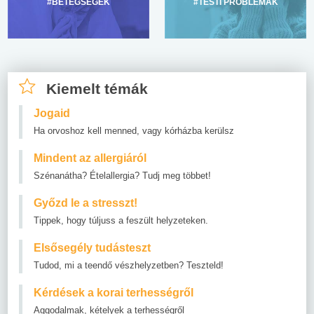
#BETEGSÉGEK
#TESTI PROBLÉMÁK
Kiemelt témák
Jogaid
Ha orvoshoz kell menned, vagy kórházba kerülsz
Mindent az allergiáról
Szénanátha? Ételallergia? Tudj meg többet!
Győzd le a stresszt!
Tippek, hogy túljuss a feszült helyzeteken.
Elsősegély tudásteszt
Tudod, mi a teendő vészhelyzetben? Teszteld!
Kérdések a korai terhességről
Aggodalmak, kételyek a terhességről