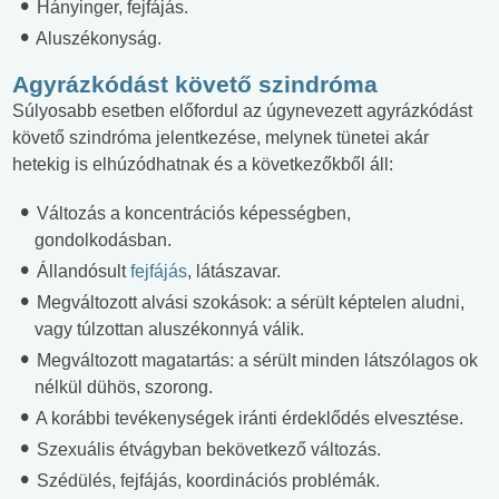
Hányinger, fejfájás.
Aluszékonyság.
Agyrázkódást követő szindróma
Súlyosabb esetben előfordul az úgynevezett agyrázkódást
követő szindróma jelentkezése, melynek tünetei akár
hetekig is elhúzódhatnak és a következőkből áll:
Változás a koncentrációs képességben,
gondolkodásban.
Állandósult
fejfájás
, látászavar.
Megváltozott alvási szokások: a sérült képtelen aludni,
vagy túlzottan aluszékonnyá válik.
Megváltozott magatartás: a sérült minden látszólagos ok
nélkül dühös, szorong.
A korábbi tevékenységek iránti érdeklődés elvesztése.
Szexuális étvágyban bekövetkező változás.
Szédülés, fejfájás, koordinációs problémák.