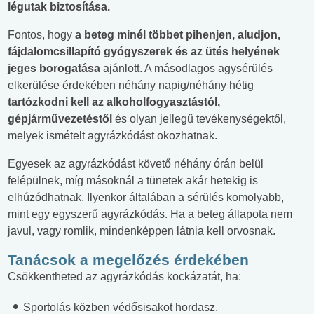
légutak biztosítása.
Fontos, hogy
a beteg minél többet pihenjen, aludjon,
fájdalomcsillapító gyógyszerek és az ütés helyének
jeges borogatása
ajánlott. A másodlagos agysérülés
elkerülése érdekében néhány napig/néhány hétig
tartózkodni kell az alkoholfogyasztástól,
gépjárművezetéstől
és olyan jellegű tevékenységektől,
melyek ismételt agyrázkódást okozhatnak.
Egyesek az agyrázkódást követő néhány órán belül
felépülnek, míg másoknál a tünetek akár hetekig is
elhúzódhatnak. Ilyenkor általában a sérülés komolyabb,
mint egy egyszerű agyrázkódás. Ha a beteg állapota nem
javul, vagy romlik, mindenképpen látnia kell orvosnak.
Tanácsok a megelőzés érdekében
Csökkentheted az agyrázkódás kockázatát, ha:
Sportolás közben védősisakot hordasz.