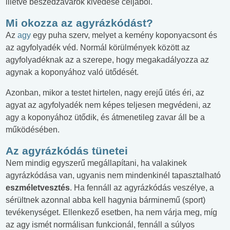
illetve beszédzavarok kivédése céljából.
Mi okozza az agyrázkódást?
Az
agy
egy puha szerv, melyet a kemény koponyacsont és
az agyfolyadék véd. Normál körülmények között az
agyfolyadéknak az a szerepe, hogy megakadályozza az
agynak a koponyához való ütődését.
Azonban, mikor a testet hirtelen, nagy erejű ütés éri, az
agyat az agyfolyadék nem képes teljesen megvédeni, az
agy a koponyához ütődik, és átmenetileg zavar áll be a
működésében.
Az agyrázkódás tünetei
Nem mindig egyszerű megállapítani, ha valakinek
agyrázkódása van, ugyanis nem mindenkinél tapasztalható
eszméletvesztés
. Ha fennáll az agyrázkódás veszélye, a
sérültnek azonnal abba kell hagynia bárminemű (sport)
tevékenységet. Ellenkező esetben, ha nem várja meg, míg
az agy ismét normálisan funkcionál, fennáll a súlyos