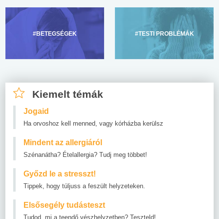
#BETEGSÉGEK
#TESTI PROBLÉMÁK
Kiemelt témák
Jogaid
Ha orvoshoz kell menned, vagy kórházba kerülsz
Mindent az allergiáról
Szénanátha? Ételallergia? Tudj meg többet!
Győzd le a stresszt!
Tippek, hogy túljuss a feszült helyzeteken.
Elsősegély tudásteszt
Tudod, mi a teendő vészhelyzetben? Teszteld!