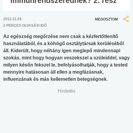
immunrendszerednek? 2. rész
2012.11.29.
MEGOSZTOM
2 PERCES OLVASÁSI IDŐ
Az egészség megőrzése nem csak a kézfertőtlenítő
használatából, és a köhögő osztálytársak kerüléséből
áll. Kiderült, hogy néhány igen meglepő mindennapi
szokás, mint hogy hogyan veszekszel a szüleiddel, vagy
milyen későn fekszel le, befolyásolhatják, hogy a tested
mennyire hatásosan áll ellen a megfázásnak,
influenzának és más kellemetlen betegségnek.
Hirdetés