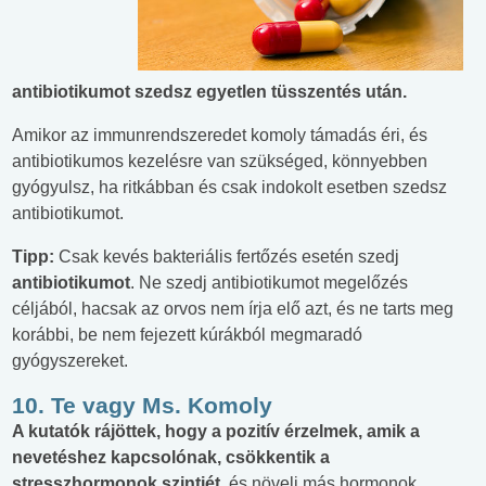
antibiotikumot szedsz egyetlen tüsszentés után
.
Amikor az immunrendszeredet komoly támadás éri, és
antibiotikumos kezelésre van szükséged, könnyebben
gyógyulsz, ha ritkábban és csak indokolt esetben szedsz
antibiotikumot.
Tipp:
Csak kevés bakteriális fertőzés esetén szedj
antibiotikumot
. Ne szedj antibiotikumot megelőzés
céljából, hacsak az orvos nem írja elő azt, és ne tarts meg
korábbi, be nem fejezett kúrákból megmaradó
gyógyszereket.
10. Te vagy Ms. Komoly
A kutatók rájöttek, hogy a pozitív érzelmek, amik a
nevetéshez kapcsolónak, csökkentik a
stresszhormonok szintjét
, és növeli más hormonok