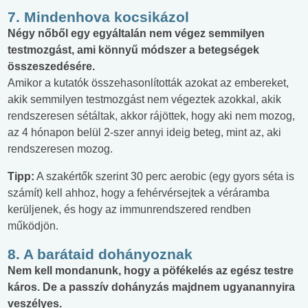
7. Mindenhova kocsikázol
Négy nőből egy egyáltalán nem végez semmilyen
testmozgást, ami könnyű módszer a betegségek
összeszedésére.
Amikor a kutatók összehasonlították azokat az embereket,
akik semmilyen testmozgást nem végeztek azokkal, akik
rendszeresen sétáltak, akkor rájöttek, hogy aki nem mozog,
az 4 hónapon belül 2-szer annyi ideig beteg, mint az, aki
rendszeresen mozog.
Tipp:
A szakértők szerint 30 perc aerobic (egy gyors séta is
számít) kell ahhoz, hogy a fehérvérsejtek a véráramba
kerüljenek, és hogy az immunrendszered rendben
működjön.
8. A barátaid dohányoznak
Nem kell mondanunk, hogy a pöfékelés az egész testre
káros. De a passzív dohányzás majdnem ugyanannyira
veszélyes.