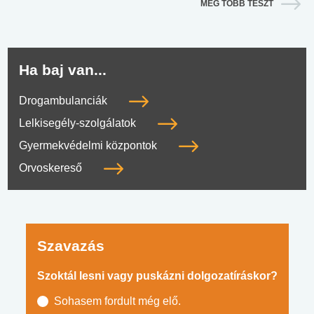
MÉG TÖBB TESZT
Ha baj van...
Drogambulanciák
Lelkisegély-szolgálatok
Gyermekvédelmi központok
Orvoskereső
Szavazás
Szoktál lesni vagy puskázni dolgozatíráskor?
Sohasem fordult még elő.