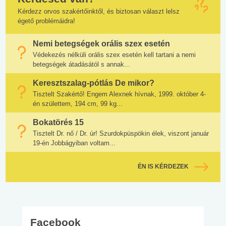
Kérdezz orvos szakértőinktől, és biztosan választ lelsz
égető problémáidra!
Nemi betegségek orális szex esetén
Védekezés nélküli orális szex esetén kell tartani a nemi
betegségek átadásától s annak...
Keresztszalag-pótlás De mikor?
Tisztelt Szakértő! Engem Alexnek hívnak, 1999. október 4-
én születtem, 194 cm, 99 kg...
Bokatörés 15
Tisztelt Dr. nő / Dr. úr! Szurdokpüspökin élek, viszont január
19-én Jobbágyiban voltam...
ÉN IS KÉRDEZEK
Facebook