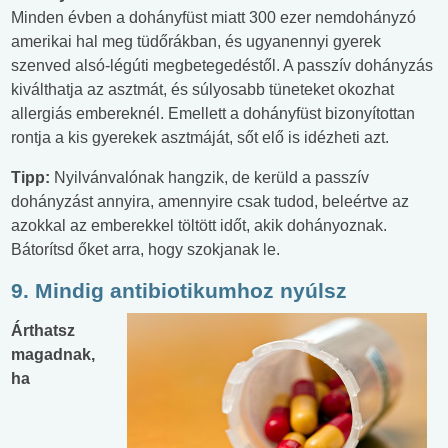
Minden évben a dohányfüst miatt 300 ezer nemdohányzó
amerikai hal meg tüdőrákban, és ugyanennyi gyerek
szenved alsó-légúti megbetegedéstől. A passzív dohányzás
kiválthatja az asztmát, és súlyosabb tüneteket okozhat
allergiás embereknél. Emellett a dohányfüst bizonyítottan
rontja a kis gyerekek asztmáját, sőt elő is idézheti azt.
Tipp:
Nyilvánvalónak hangzik, de kerüld a passzív
dohányzást annyira, amennyire csak tudod, beleértve az
azokkal az emberekkel töltött időt, akik dohányoznak.
Bátorítsd őket arra, hogy szokjanak le.
9. Mindig antibiotikumhoz nyúlsz
Árthatsz
magadnak,
ha