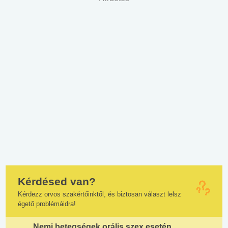
Kérdésed van?
Kérdezz orvos szakértőinktől, és biztosan választ lelsz
égető problémáidra!
Nemi betegségek orális szex esetén