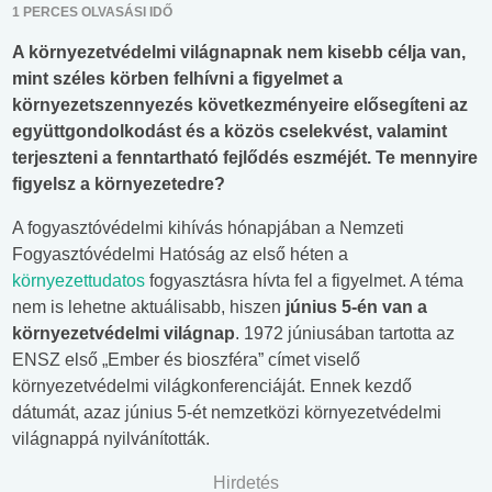
1 PERCES OLVASÁSI IDŐ
A környezetvédelmi világnapnak nem kisebb célja van,
mint széles körben felhívni a figyelmet a
környezetszennyezés következményeire elősegíteni az
együttgondolkodást és a közös cselekvést, valamint
terjeszteni a fenntartható fejlődés eszméjét. Te mennyire
figyelsz a környezetedre?
A fogyasztóvédelmi kihívás hónapjában a Nemzeti
Fogyasztóvédelmi Hatóság az első héten a
környezettudatos
fogyasztásra hívta fel a figyelmet. A téma
nem is lehetne aktuálisabb, hiszen
június 5-én van a
környezetvédelmi világnap
. 1972 júniusában tartotta az
ENSZ első „Ember és bioszféra” címet viselő
környezetvédelmi világkonferenciáját. Ennek kezdő
dátumát, azaz június 5-ét nemzetközi környezetvédelmi
világnappá nyilvánították.
Hirdetés