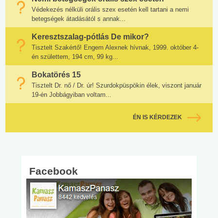
Védekezés nélküli orális szex esetén kell tartani a nemi
betegségek átadásától s annak...
Keresztszalag-pótlás De mikor?
Tisztelt Szakértő! Engem Alexnek hívnak, 1999. október 4-
én születtem, 194 cm, 99 kg...
Bokatörés 15
Tisztelt Dr. nő / Dr. úr! Szurdokpüspökin élek, viszont január
19-én Jobbágyiban voltam...
ÉN IS KÉRDEZEK
Facebook