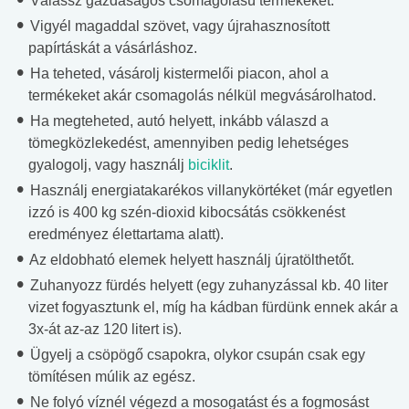
Válassz gazdaságos csomagolású termékeket.
Vigyél magaddal szövet, vagy újrahasznosított
papírtáskát a vásárláshoz.
Ha teheted, vásárolj kistermelői piacon, ahol a
termékeket akár csomagolás nélkül megvásárolhatod.
Ha megteheted, autó helyett, inkább válaszd a
tömegközlekedést, amennyiben pedig lehetséges
gyalogolj, vagy használj
biciklit
.
Használj energiatakarékos villanykörtéket (már egyetlen
izzó is 400 kg szén-dioxid kibocsátás csökkenést
eredményez élettartama alatt).
Az eldobható elemek helyett használj újratölthetőt.
Zuhanyozz fürdés helyett (egy zuhanyzással kb. 40 liter
vizet fogyasztunk el, míg ha kádban fürdünk ennek akár a
3x-át az-az 120 litert is).
Ügyelj a csöpögő csapokra, olykor csupán csak egy
tömítésen múlik az egész.
Ne folyó víznél végezd a mosogatást és a fogmosást