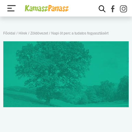
Főoldal
/
Hírek
/
Zöldövezet
/
Napi öt perc a tudatos fogyasztásért