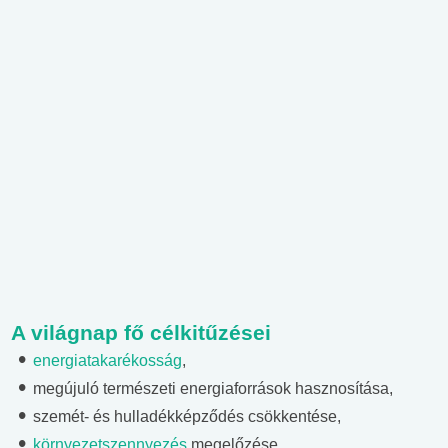
A világnap fő célkitűzései
energiatakarékosság
,
megújuló természeti energiaforrások hasznosítása,
szemét- és hulladékképződés csökkentése,
környezetszennyezés
megelőzése