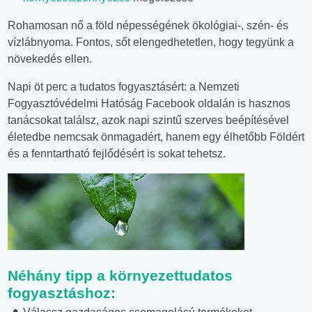
Rohamosan nő a föld népességének ökológiai-, szén- és
vízlábnyoma. Fontos, sőt elengedhetetlen, hogy tegyünk a
növekedés ellen.
Napi öt perc a tudatos fogyasztásért: a Nemzeti
Fogyasztóvédelmi Hatóság Facebook oldalán is hasznos
tanácsokat találsz, azok napi szintű szerves beépítésével
életedbe nemcsak önmagadért, hanem egy élhetőbb Földért
és a fenntartható fejlődésért is sokat tehetsz.
Néhány tipp a környezettudatos
fogyasztáshoz: