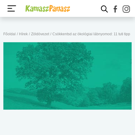
Főoldal
/
Hírek
/
Zöldövezet
/
Csökkentsd az ökológiai lábnyomod: 11 tuti tipp