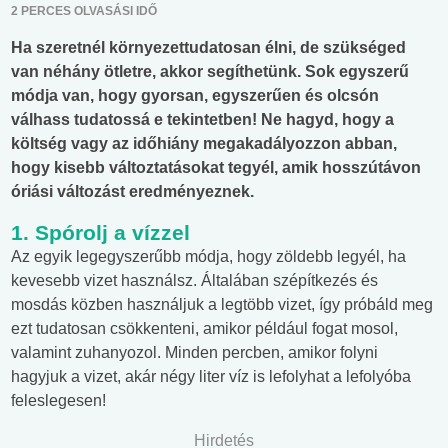
2 PERCES OLVASÁSI IDŐ
Ha szeretnél környezettudatosan élni, de szükséged
van néhány ötletre, akkor segíthetünk. Sok egyszerű
módja van, hogy gyorsan, egyszerűen és olcsón
válhass tudatossá e tekintetben! Ne hagyd, hogy a
költség vagy az időhiány megakadályozzon abban,
hogy kisebb változtatásokat tegyél, amik hosszútávon
óriási változást eredményeznek.
1. Spórolj a vízzel
Az egyik legegyszerűbb módja, hogy zöldebb legyél, ha
kevesebb vizet használsz. Általában szépítkezés és
mosdás közben használjuk a legtöbb vizet, így próbáld meg
ezt tudatosan csökkenteni, amikor például fogat mosol,
valamint zuhanyozol. Minden percben, amikor folyni
hagyjuk a vizet, akár négy liter víz is lefolyhat a lefolyóba
feleslegesen!
Hirdetés