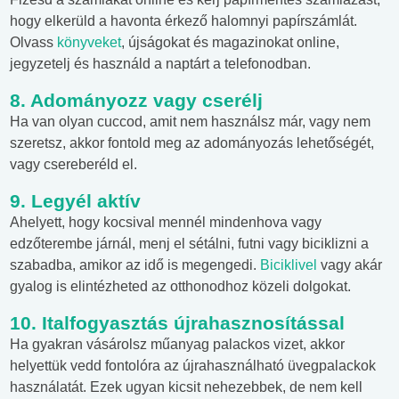
hogy elkerüld a havonta érkező halomnyi papírszámlát.
Olvass
könyveket
, újságokat és magazinokat online,
jegyzetelj és használd a naptárt a telefonodban.
8. Adományozz vagy cserélj
Ha van olyan cuccod, amit nem használsz már, vagy nem
szeretsz, akkor fontold meg az adományozás lehetőségét,
vagy csereberéld el.
9. Legyél aktív
Ahelyett, hogy kocsival mennél mindenhova vagy
edzőterembe járnál, menj el sétálni, futni vagy biciklizni a
szabadba, amikor az idő is megengedi.
Biciklivel
vagy akár
gyalog is elintézheted az otthonodhoz közeli dolgokat.
10. Italfogyasztás újrahasznosítással
Ha gyakran vásárolsz műanyag palackos vizet, akkor
helyettük vedd fontolóra az újrahasználható üvegpalackok
használatát. Ezek ugyan kicsit nehezebbek, de nem kell