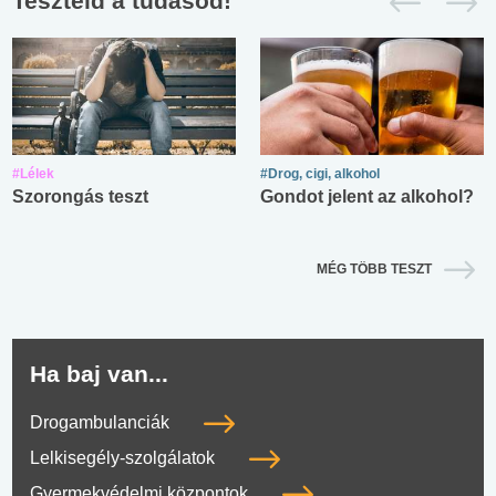
Teszteld a tudásod!
#Lélek
#Drog, cigi, alkohol
Szorongás teszt
Gondot jelent az alkohol?
MÉG TÖBB TESZT
Ha baj van...
Drogambulanciák
Lelkisegély-szolgálatok
Gyermekvédelmi központok