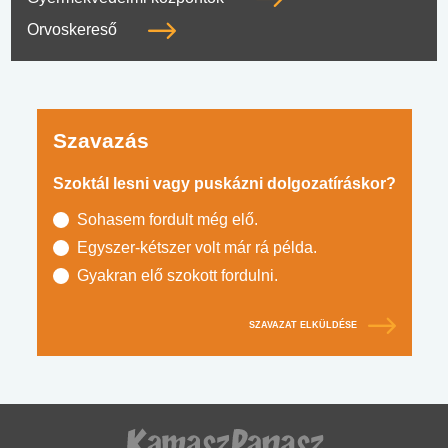
Orvoskereső
Szavazás
Szoktál lesni vagy puskázni dolgozatíráskor?
Sohasem fordult még elő.
Egyszer-kétszer volt már rá példa.
Gyakran elő szokott fordulni.
SZAVAZAT ELKÜLDÉSE