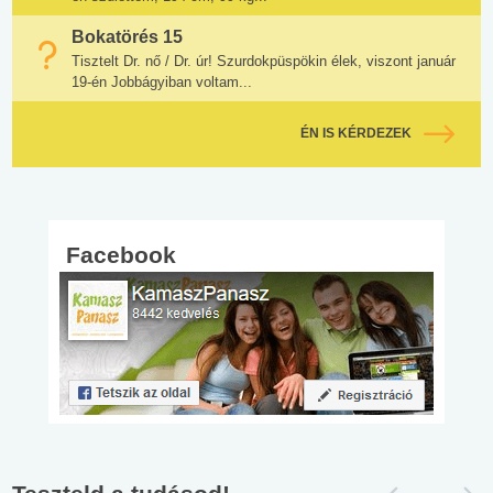
Bokatörés 15
Tisztelt Dr. nő / Dr. úr! Szurdokpüspökin élek, viszont január
19-én Jobbágyiban voltam...
ÉN IS KÉRDEZEK
Facebook