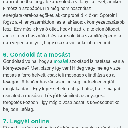
napi rutinodba, hogy lekapcsolod a villanyt, a tévét, amikor
kimész a szobából. Ha még nem használsz
energiatakarékos égőket, akkor próbáld ki őket! Spórolni
fogsz a villanyszámládon, és a lakásotok környezetbarátabb
lesz. Egy másik kiváló ötlet, hogy húzd ki a telefontöltődet,
amikor nem használod, és kapcsold ki a számítógépedet a
nap végén ahelyett, hogy csak alvó funkcióba tennéd.
6. Gondold át a mosást
Gondoltad volna, hogy a
mosási
szokásod is hatással van a
környezetre? Mert bizony így van! Hideg vagy meleg vízzel
mosás a forró helyett, csak teli mosógép elindítása és a
levegőn történő ruhaszárítás mind segíthetnek energiát
megtakarítani. Egy lépéssel előrébb járhatsz, ha te magad
csinálod a mosószert és jól kisímiítod az anyagokat
teregetés közben - így még a vasalással is kevesebbet kell
bajlódni utólag.
7. Legyél online
Fizesd a számlákat online és kérj papírmentes számlázást,