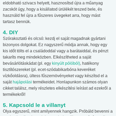
eldobható szivacs helyett, hasznosítsd újra a műanyag
zacskót úgy, hogy a kisállatod ürülékét teszed bele, és
használd fel újra a fűszeres üvegeket arra, hogy mást
tartasz bennük.
4. DIY
Szórakoztató és olcsó: kezdj el saját magadnak gyártani
bizonyos dolgokat. Ez nagyszerű módja annak, hogy egy
kis időt tölts el a családoddal vagy a barátaiddal, és pénzt
takaríts meg mindeközben. Elkészítheted a saját
bevásárlótáskádat (pl. egy
kinyúlt pólóból)
, hatékony
tisztítószereket (pl. ecet-szódabikarbóna keveréket
vízkőoldásra), ültess fűszernövényeket vagy készítsd el a
saját
hajápolási
termékeidet. Honlapunkon számos olyan
cikket találsz, mely részletes elkészítési leírást ad ezekről a
termékekről!
5. Kapcsold le a villanyt
Olya egyszerű, mint amilyennek hangzik. Próbáld bevenni a