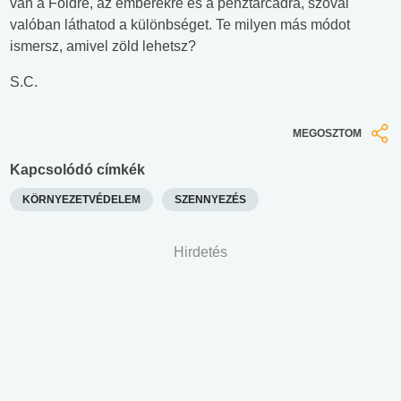
van a Földre, az emberekre és a pénztárcádra, szóval
valóban láthatod a különbséget. Te milyen más módot
ismersz, amivel zöld lehetsz?
S.C.
MEGOSZTOM
Kapcsolódó címkék
KÖRNYEZETVÉDELEM
SZENNYEZÉS
Hirdetés