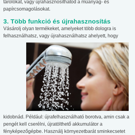
tárolókat, vagy újrahasznosíthatod a műanyag- és
papírcsomagolásokat.
3. Több funkció és újrahasznosítás
Vásárolj olyan termékeket, amelyeket több dologra is
felhasználhatsz, vagy
újrahasználhatsz ahelyett, hogy
kidobnád. Például: újrafelhasználható borotva, amin csak a
pengét kell cserélni, újratölthető akkumulátor a
fényképezőgépbe. Használj környezetbarát sminkecsetet