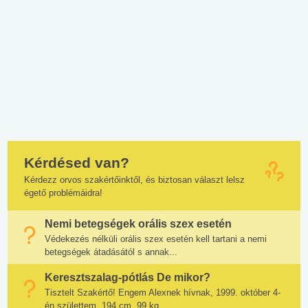
Kérdésed van?
Kérdezz orvos szakértőinktől, és biztosan választ lelsz
égető problémáidra!
Nemi betegségek orális szex esetén
Védekezés nélküli orális szex esetén kell tartani a nemi
betegségek átadásától s annak...
Keresztszalag-pótlás De mikor?
Tisztelt Szakértő! Engem Alexnek hívnak, 1999. október 4-
én születtem, 194 cm, 99 kg...