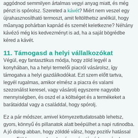
aggódnod semmilyen ártalmas vegyi anyag miatt, és még
pénzt is spórolsz. Szereted a
kávét
? Miért nem veszel egy
újrahasznosítható termoszt, amit feltölthetsz anélkül, hogy
műanyag pohárban kapnád és szemét keletkezne? Néhány
kávézó még kis kedvezményt is ad, ha a saját bögrédbe
kéred a kávét.
11. Támogasd a helyi vállalkozókat
Végül, egy fantasztikus módja, hogy zöld legyél a
konyhában, ha a helyi termelői piacról vásárolsz, így
támogatva a helyi gazdálkodókat. Ezt szem előtt tartva,
legyél rugalmas, amikor elmész a piacra és valami
szezonálist keresel, vagy vásárolj egyszerre nagyobb
mennyiségben, és oszd el a költséget és a termékeket a
barátaiddal vagy a családdal, hogy spórolj.
Ez a pár módszer, amivel környezettudatosabb lehetsz,
gyors, könnyű és pillanatok alatt beépülhet a napi rutinodba.
A jó dolog abban, hogy zölddé válsz, hogy pozitív hatással