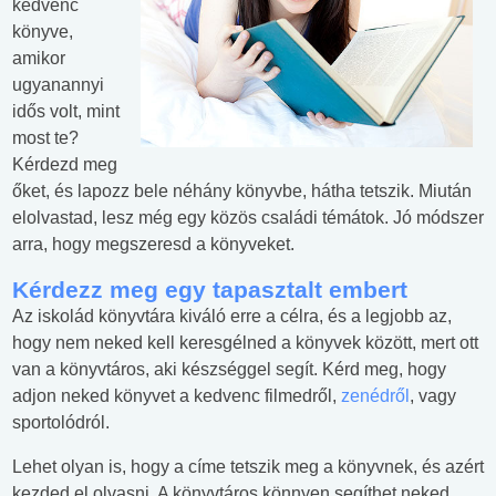
kedvenc
könyve,
amikor
ugyanannyi
idős volt, mint
most te?
Kérdezd meg
őket, és lapozz bele néhány könyvbe, hátha tetszik. Miután
elolvastad, lesz még egy közös családi témátok. Jó módszer
arra, hogy megszeresd a könyveket.
Kérdezz meg egy tapasztalt embert
Az iskolád könyvtára kiváló erre a célra, és a legjobb az,
hogy nem neked kell keresgélned a könyvek között, mert ott
van a könyvtáros, aki készséggel segít. Kérd meg, hogy
adjon neked könyvet a kedvenc filmedről,
zenédről
, vagy
sportolódról.
Lehet olyan is, hogy a címe tetszik meg a könyvnek, és azért
kezded el olvasni. A könyvtáros könnyen segíthet neked