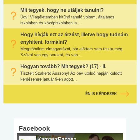
Mit tegyek, hogy ne utáljak tanulni?
Üdv! Világéletemben kitűnő tanuló voltam, általános
iskolában és középiskolában is....
Hogy hívják ezt az érzést, illetve hogy tudnám
enyhíteni, formálni?
Megpróbálom elmagyarázni, bár előttem sem tiszta még.
Szóval van egy sorozat, és van...
Hogyan tovább? Mit tegyek? (17) - II.
Tisztelt Szakértő Asszony! Az óév utolsó napján küldött
kérdésemre január 9-én adott...
ÉN IS KÉRDEZEK
Facebook