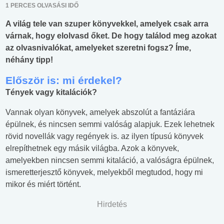
1 PERCES OLVASÁSI IDŐ
A világ tele van szuper könyvekkel, amelyek csak arra
várnak, hogy elolvasd őket. De hogy találod meg azokat
az olvasnivalókat, amelyeket szeretni fogsz? Íme,
néhány tipp!
Először is: mi érdekel?
Tények vagy kitalációk?
Vannak olyan könyvek, amelyek abszolút a fantáziára
épülnek, és nincsen semmi valóság alapjuk. Ezek lehetnek
rövid novellák vagy regények is. az ilyen típusú könyvek
elrepíthetnek egy másik világba. Azok a könyvek,
amelyekben nincsen semmi kitaláció, a valóságra épülnek,
ismeretterjesztő könyvek, melyekből megtudod, hogy mi
mikor és miért történt.
Hirdetés