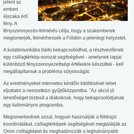
jelent az
embert
éjszaka érő
fény. A
fényszennyezés-felmérés célja, hogy a szakemberek
megismerjék, felmérhessék a Földön a jelenlegi helyzetet.
A kutatómunkába bárki bekapcsolódhat, a résztvevőknek
egy csillagtérkép-sorozat segítségével - amelynek lapjai
különböző fényszennyezettségi értékekre készültek - kell
megállapítaniuk a probléma súlyosságát.
Az eredményeket internetes kérdőív kitöltésével lehet
eljuttatni a nemzetközi gyűjtőközpontba. "Az akció jó
lehetőséget biztosít a diákoknak, hogy bekapcsolódjanak
egy tudományos programba.
Megismerkednek azzal, hogyan használják a földrajzi
koordinátákat, csillagtérképek segítségével megtalálják az
Orion csillagképet és meghatározzák a leghalványabb