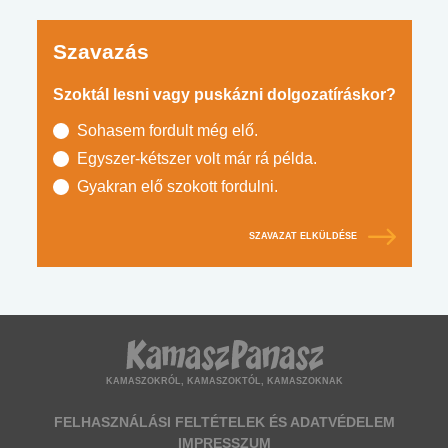
Szavazás
Szoktál lesni vagy puskázni dolgozatíráskor?
Sohasem fordult még elő.
Egyszer-kétszer volt már rá példa.
Gyakran elő szokott fordulni.
SZAVAZAT ELKÜLDÉSE
KAMASZOKRÓL, KAMASZOKTÓL, KAMASZOKNAK
FELHASZNÁLÁSI FELTÉTELEK ÉS ADATVÉDELEM
IMPRESSZUM