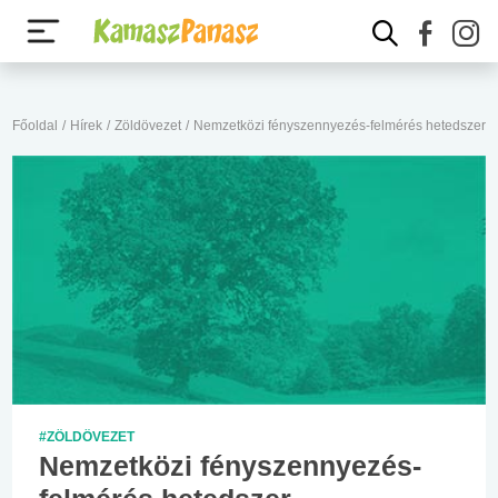
Főoldal
/
Hírek
/
Zöldövezet
/
Nemzetközi fényszennyezés-felmérés hetedszer
#ZÖLDÖVEZET
Nemzetközi fényszennyezés-