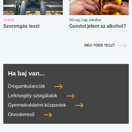
#Lélek
#Drog, cigi, alkohol
Szorongás teszt
Gondot jelent az alkohol?
MÉG TÖBB TESZT
Ha baj van...
Drogambulanciák
Lelkisegély-szolgálatok
Gyermekvédelmi központok
Orvoskereső