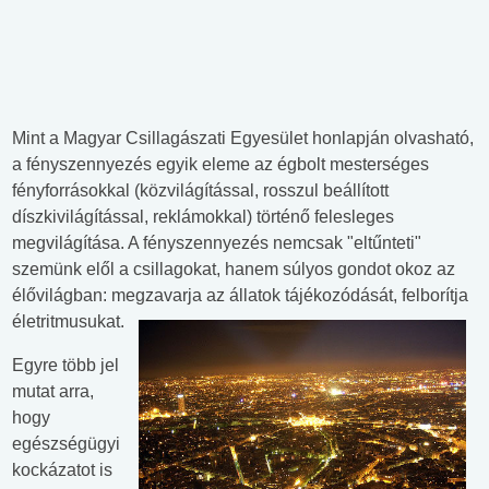
Mint a Magyar Csillagászati Egyesület honlapján olvasható,
a fényszennyezés egyik eleme az égbolt mesterséges
fényforrásokkal (közvilágítással, rosszul beállított
díszkivilágítással, reklámokkal) történő felesleges
megvilágítása. A fényszennyezés nemcsak "eltűnteti"
szemünk elől a csillagokat, hanem súlyos gondot okoz az
élővilágban: megzavarja az állatok tájékozódását, felborítja
életritmusukat.
Egyre több jel
mutat arra,
hogy
egészségügyi
kockázatot is