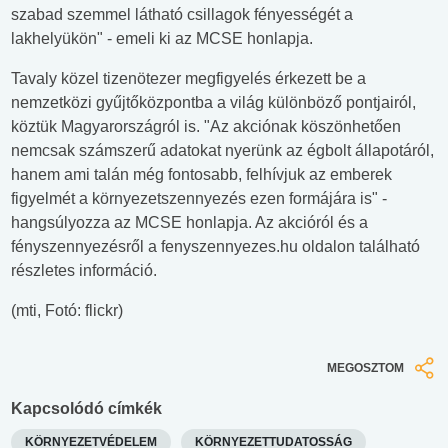
szabad szemmel látható csillagok fényességét a
lakhelyükön" - emeli ki az MCSE honlapja.
Tavaly közel tizenötezer megfigyelés érkezett be a
nemzetközi gyűjtőközpontba a világ különböző pontjairól,
köztük Magyarországról is. "Az akciónak köszönhetően
nemcsak számszerű adatokat nyerünk az égbolt állapotáról,
hanem ami talán még fontosabb, felhívjuk az emberek
figyelmét a környezetszennyezés ezen formájára is" -
hangsúlyozza az MCSE honlapja. Az akcióról és a
fényszennyezésről a fenyszennyezes.hu oldalon található
részletes információ.
(mti, Fotó: flickr)
MEGOSZTOM
Kapcsolódó címkék
KÖRNYEZETVÉDELEM
KÖRNYEZETTUDATOSSÁG