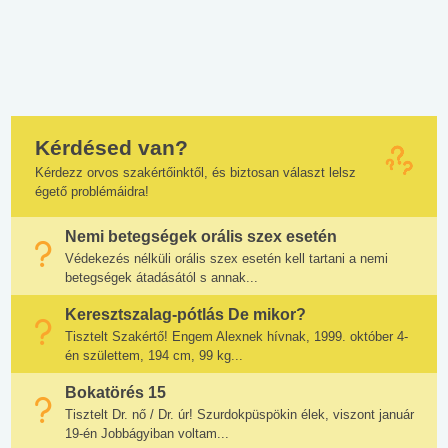
Kérdésed van?
Kérdezz orvos szakértőinktől, és biztosan választ lelsz
égető problémáidra!
Nemi betegségek orális szex esetén
Védekezés nélküli orális szex esetén kell tartani a nemi
betegségek átadásától s annak...
Keresztszalag-pótlás De mikor?
Tisztelt Szakértő! Engem Alexnek hívnak, 1999. október 4-
én születtem, 194 cm, 99 kg...
Bokatörés 15
Tisztelt Dr. nő / Dr. úr! Szurdokpüspökin élek, viszont január
19-én Jobbágyiban voltam...