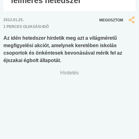
felmérés hetedszer
2012.01.25.
MEGOSZTOM
1 PERCES OLVASÁSI IDŐ
Az idén hetedszer hirdetik meg azt a világméretű
megfigyelési akciót, amelynek keretében iskolás
csoportok és önkéntesek bevonásával mérik fel az
éjszakai égbolt állapotát.
Hirdetés