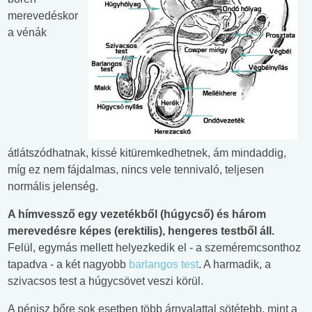
merevedéskor
a vénák
átlátszódhatnak, kissé kitüremkedhetnek, ám mindaddig,
míg ez nem fájdalmas, nincs vele tennivaló, teljesen
normális jelenség.
A hímvessző egy vezetékből (húgycső) és három
merevedésre képes (erektilis), hengeres testből áll.
Felül, egymás mellett helyezkedik el - a szeméremcsonthoz
tapadva - a két nagyobb
barlangos test
. A harmadik, a
szivacsos test a húgycsövet veszi körül.
A pénisz bőre sok esetben több árnyalattal sötétebb, mint a