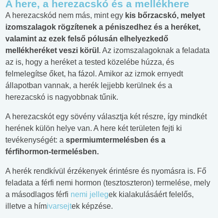
A here, a herezacskó és a mellékhere
A herezacskód nem más, mint egy
kis bőrzacskó, melyet
izomszalagok rögzítenek a péniszedhez és a heréket,
valamint az ezek felső pólusán elhelyezkedő
mellékheréket veszi körül
. Az izomszalagoknak a feladata
az is, hogy a heréket a tested közelébe húzza, és
felmelegítse őket, ha fázol. Amikor az izmok ernyedt
állapotban vannak, a herék lejjebb kerülnek és a
herezacskó is nagyobbnak tűnik.
A herezacskót egy sövény választja két részre, így mindkét
herének külön helye van. A here két területen fejti ki
tevékenységét: a
spermiumtermelésben és a
férfihormon-termelésben.
A herék rendkívül érzékenyek érintésre és nyomásra is. Fő
feladata a férfi nemi hormon (tesztoszteron) termelése, mely
a másodlagos férfi
nemi jelleg
ek kialakulásáért felelős,
illetve a hím
ivarsejt
ek képzése.