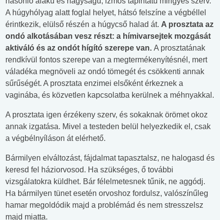
hasonló alakú és nagyságú, izmos tapintatú mirigyes szerv.
A húgyhólyag alatt foglal helyet, hátsó felszíne a végbéllel
érintkezik, elülső részén a húgycső halad át.
A prosztata az
ondó alkotásában vesz részt: a hímivarsejtek mozgását
aktiváló és az ondót hígító
szerepe van.
A prosztatának
rendkívül fontos szerepe van a megtermékenyítésnél, mert
váladéka megnöveli az ondó tömegét és csökkenti annak
sűrűségét. A prosztata enzimei elsőként érkeznek a
vaginába, és közvetlen kapcsolatba kerülnek a méhnyakkal.
A prosztata igen érzékeny szerv, és sokaknak örömet okoz
annak izgatása. Mivel a testeden belül helyezkedik el, csak
a végbélnyíláson át elérhető.
Bármilyen elváltozást, fájdalmat tapasztalsz, ne halogasd és
keresd fel háziorvosod. Ha szükséges, ő további
vizsgálatokra küldhet. Bár félelmetesnek tűnik, ne aggódj.
Ha bármilyen tünet esetén orvoshoz fordulsz, valószínűleg
hamar megoldódik majd a problémád és nem stresszelsz
majd miatta.