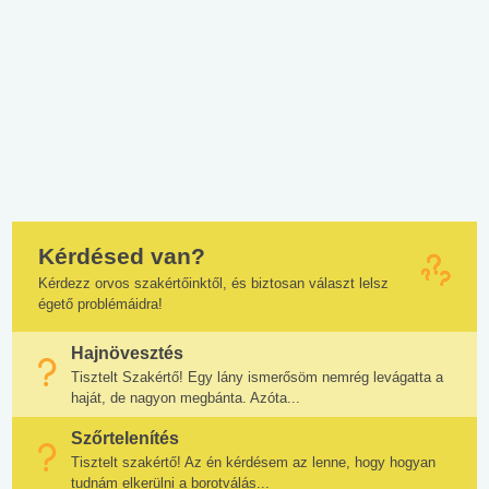
Kérdésed van?
Kérdezz orvos szakértőinktől, és biztosan választ lelsz
égető problémáidra!
Hajnövesztés
Tisztelt Szakértő! Egy lány ismerősöm nemrég levágatta a
haját, de nagyon megbánta. Azóta...
Szőrtelenítés
Tisztelt szakértő! Az én kérdésem az lenne, hogy hogyan
tudnám elkerülni a borotválás...