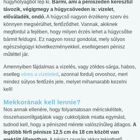
húgyhólyagból lép ki.
Bármi, ami a péniszeden keresztül
távozik, végigmegy a húgycsöveden is: vizelet,
előváladék, ondó.
A húgycső nagyon érzékeny szerv és
könnyen megsérülhet, fertőződhet. Vannak, akiknek
megfordul a fejében, hogy milyen érzés lehet a húgycsőbe
bármit feldugni. Ez nagyon rossz gondolat, mely súlyos
egészségügyi következményekkel, esetlegesen pénisz
műtéttel jár.
Amennyiben fájdalmas a vizelés, vagy zöldes-sárga, habos,
esetleg
véres a vizeleted
, azonnal fordulj orvoshoz, mert
mindez súlyos fertőzés jele, melyet mihamarabb kezelni
kell!
Mekkorának kell lennie?
Nos annak ellenére, hogy folyamatosan méricskélitek,
összehasonlítgatjátok vagy cukkoljátok miatta egymást,
tudnod kell, hogy a péniszed mérete valószínűleg átlagos.
A
legtöbb férfi pénisze 12,5 cm és 18 cm között van
erektált állapotban.
A pénisz csupán akkor tekinthető