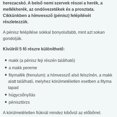
herezacskó. A belső nemi szervek részei a herék, a
mellékherék, az ondóvezetékek és a prosztata.
Cikkünkben a hímvessző (pénisz) felépítését
részletezzük.
A pénisz felépítése sokkal bonyolultabb, mint azt sokan
gondolják.
Kívülről 5 fő részre különíthető:
makk (a pénisz feji részén található)
a makk pereme
fitymafék (frenulum): a hímvessző alsó felszínén, a makk
alatt található, melyhez körülmetéletlen esetben a fityma
tapad
húgycsőnyílás
pénisztörzs
A körülmetéletlen fiúknál mindez kibővül az előbőrrel.