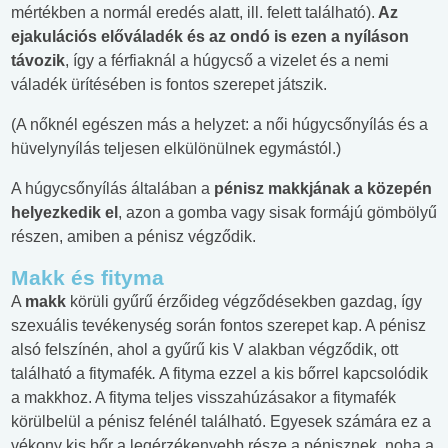
mértékben a normál eredés alatt, ill. felett található).
Az
ejakulációs előváladék és az ondó is ezen a nyíláson
távozik
, így a férfiaknál a húgycső a vizelet és a nemi
váladék ürítésében is fontos szerepet játszik.
(A nőknél egészen más a helyzet: a női húgycsőnyílás és a
hüvelynyílás teljesen elkülönülnek egymástól.)
A húgycsőnyílás általában a
pénisz makkjának a közepén
helyezkedik el
, azon a gomba vagy sisak formájú gömbölyű
részen, amiben a pénisz végződik.
Makk és fityma
A
makk
körüli gyűrű érzőideg végződésekben gazdag, így
szexuális tevékenység során fontos szerepet kap. A pénisz
alsó felszínén, ahol a gyűrű kis V alakban végződik, ott
található a fitymafék
.
A fityma ezzel a kis bőrrel kapcsolódik
a makkhoz. A fityma teljes visszahúzásakor a fitymafék
körülbelül a pénisz felénél található. Egyesek számára ez a
vékony kis bőr a legérzékenyebb része a pénisznek, noha a