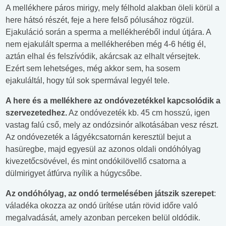
A mellékhere páros mirigy, mely félhold alakban öleli körül a
here hátsó részét, feje a here felső pólusához rögzül.
Ejakuláció során a sperma a mellékheréből indul útjára. A
nem ejakulált sperma a mellékherében még 4-6 hétig él,
aztán elhal és felszívódik, akárcsak az elhalt vérsejtek.
Ezért sem lehetséges, még akkor sem, ha sosem
ejakuláltál, hogy túl sok spermával legyél tele.
A here és a mellékhere az ondóvezetékkel kapcsolódik a
szervezetedhez.
Az ondóvezeték kb. 45 cm hosszú, igen
vastag falú cső, mely az ondózsinór alkotásában vesz részt.
Az ondóvezeték a lágyékcsatornán keresztül bejut a
hasüregbe, majd egyesül az azonos oldali ondóhólyag
kivezetőcsövével, és mint ondókilövellő csatorna a
dülmirigyet átfúrva nyílik a húgycsőbe.
Az ondóhólyag, az ondó termelésében játszik szerepet
:
váladéka okozza az ondó ürítése után rövid időre való
megalvadását, amely azonban perceken belül oldódik.