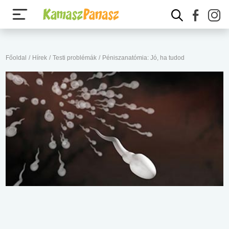
Főoldal
/
Hírek
/
Testi problémák
/
Péniszanatómia: Jó, ha tudod