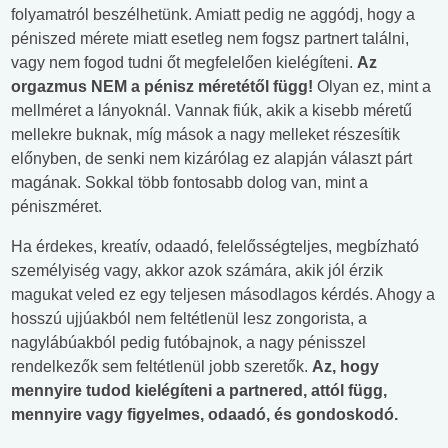
folyamatról beszélhetünk. Amiatt pedig ne aggódj, hogy a
péniszed mérete miatt esetleg nem fogsz partnert találni,
vagy nem fogod tudni őt megfelelően kielégíteni.
Az
orgazmus NEM a pénisz méretétől függ!
Olyan ez, mint a
mellméret a lányoknál. Vannak fiúk, akik a kisebb méretű
mellekre buknak, míg mások a nagy melleket részesítik
előnyben, de senki nem kizárólag ez alapján választ párt
magának. Sokkal több fontosabb dolog van, mint a
péniszméret.
Ha érdekes, kreatív, odaadó, felelősségteljes, megbízható
személyiség vagy, akkor azok számára, akik jól érzik
magukat veled ez egy teljesen másodlagos kérdés. Ahogy a
hosszú ujjúakból nem feltétlenül lesz zongorista, a
nagylábúakból pedig futóbajnok, a nagy pénisszel
rendelkezők sem feltétlenül jobb szeretők.
Az, hogy
mennyire tudod kielégíteni a partnered, attól függ,
mennyire vagy figyelmes, odaadó, és gondoskodó.