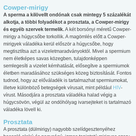
Cowper-mirigy
A sperma a kilövellt ondónak csak mintegy 5 százalékát
alkotja, a többi folyadékot a prosztata, a Cowper-mirigy
és egyéb szervek termelik.
A két borsónyi méretű Cowper-
mirigy a húgycsőbe torkollik. A magömlés előtt a Cowper-
mirigyek váladéka kerül először a húgycsőbe, hogy
megtisztítsa azt a vizeletmaradványoktól. Mivel a spermium
nem életképes savas közegben, tulajdonképpen
semlegesíti a vizelet kémhatását, elősegítve a spermiumok
életben maradásához szükséges közeg biztosítását. Fontos
tudnod, hogy az előváladék is tartalmazhat spermiumokat,
illetve különböző betegségek vírusait, mint például
HIV
-
vírust. Másodjára a prosztata váladéka halad végig a
húgycsövön, végül az ondóhólyag ivarsejteket is tartalmazó
váladéka lövell ki.
Prosztata
A prosztata (dülmirigy) nagyobb szelídgesztenyéhez