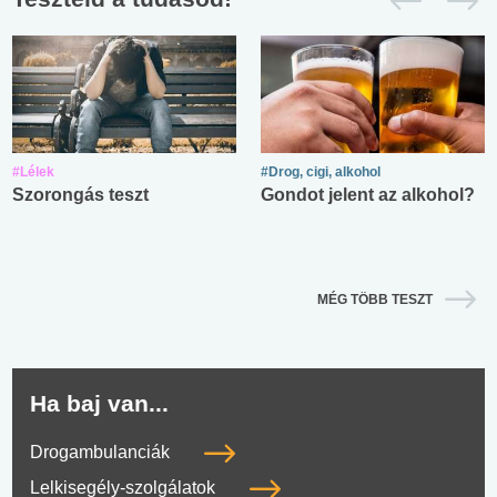
#Lélek
#Drog, cigi, alkohol
Szorongás teszt
Gondot jelent az alkohol?
MÉG TÖBB TESZT
Ha baj van...
Drogambulanciák
Lelkisegély-szolgálatok