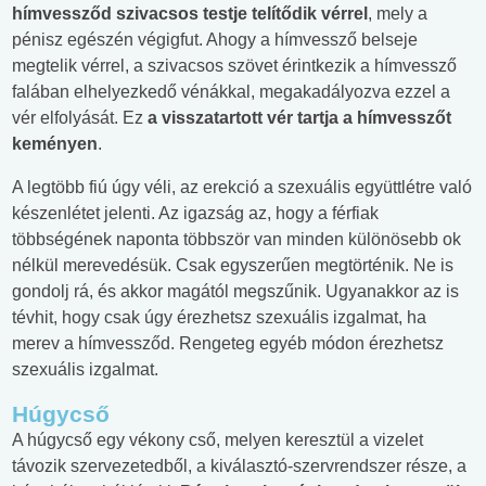
hímvessződ szivacsos testje telítődik vérrel
, mely a
pénisz egészén végigfut. Ahogy a hímvessző belseje
megtelik vérrel, a szivacsos szövet érintkezik a hímvessző
falában elhelyezkedő vénákkal, megakadályozva ezzel a
vér elfolyását. Ez
a visszatartott vér tartja a hímvesszőt
keményen
.
A legtöbb fiú úgy véli, az erekció a szexuális együttlétre való
készenlétet jelenti. Az igazság az, hogy a férfiak
többségének naponta többször van minden különösebb ok
nélkül merevedésük. Csak egyszerűen megtörténik. Ne is
gondolj rá, és akkor magától megszűnik. Ugyanakkor az is
tévhit, hogy csak úgy érezhetsz szexuális izgalmat, ha
merev a hímvessződ. Rengeteg egyéb módon érezhetsz
szexuális izgalmat.
Húgycső
A húgycső egy vékony cső, melyen keresztül a vizelet
távozik szervezetedből, a kiválasztó-szervrendszer része, a