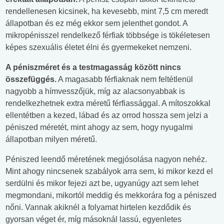
rendellenesen kicsinek, ha kevesebb, mint 7,5 cm meredt
állapotban és ez még ekkor sem jelenthet gondot. A
mikropénisszel rendelkező férfiak többsége is tökéletesen
képes szexuális életet élni és gyermekeket nemzeni.
A péniszméret és a testmagasság között nincs
összefüggés.
A magasabb férfiaknak nem feltétlenül
nagyobb a hímvesszőjük, míg az alacsonyabbak is
rendelkezhetnek extra méretű férfiassággal. A mítoszokkal
ellentétben a kezed, lábad és az orrod hossza sem jelzi a
péniszed méretét, mint ahogy az sem, hogy nyugalmi
állapotban milyen méretű.
Péniszed leendő méretének megjósolása nagyon nehéz.
Mint ahogy nincsenek szabályok arra sem, ki mikor kezd el
serdülni és mikor fejezi azt be, ugyanúgy azt sem lehet
megmondani, mikortól meddig és mekkorára fog a péniszed
nőni. Vannak akiknél a folyamat hirtelen kezdődik és
gyorsan véget ér, míg másoknál lassú, egyenletes