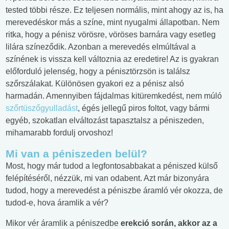
tested többi része. Ez teljesen normális, mint ahogy az is, ha
merevedéskor más a színe, mint nyugalmi állapotban. Nem
ritka, hogy a pénisz vörösre, vöröses barnára vagy esetleg
lilára színeződik. Azonban a merevedés elmúltával a
színének is vissza kell változnia az eredetire! Az is gyakran
előforduló jelenség, hogy a pénisztörzsön is találsz
szőrszálakat. Különösen gyakori ez a pénisz alsó
harmadán. Amennyiben fájdalmas kitüremkedést, nem múló
szőrtüszőgyulladást
, égés jellegű piros foltot, vagy bármi
egyéb, szokatlan elváltozást tapasztalsz a péniszeden,
mihamarabb fordulj orvoshoz!
Mi van a péniszeden belül?
Most, hogy már tudod a legfontosabbakat a péniszed külső
felépítéséről, nézzük, mi van odabent. Azt már bizonyára
tudod, hogy a merevedést a péniszbe áramló vér okozza, de
tudod-e, hova áramlik a vér?
Mikor vér áramlik a péniszedbe
erekció során, akkor az a