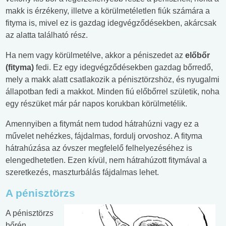
makk is érzékeny, illetve a körülmetéletlen fiúk számára a
fityma is, mivel ez is gazdag idegvégződésekben, akárcsak
az alatta található rész.
Ha nem vagy körülmetélve, akkor a péniszedet az
előbőr
(fityma)
fedi. Ez egy idegvégződésekben gazdag bőrredő,
mely a makk alatt csatlakozik a pénisztörzshöz, és nyugalmi
állapotban fedi a makkot. Minden fiú előbőrrel születik, noha
egy részüket már pár napos korukban körülmetélik.
Amennyiben a fitymát nem tudod hátrahúzni vagy ez a
művelet nehézkes, fájdalmas, fordulj orvoshoz. A fityma
hátrahúzása az óvszer megfelelő felhelyezéséhez is
elengedhetetlen. Ezen kívül, nem hátrahúzott fitymával a
szeretkezés, maszturbálás fájdalmas lehet.
A pénisztörzs
A pénisztörz
s
bőrén