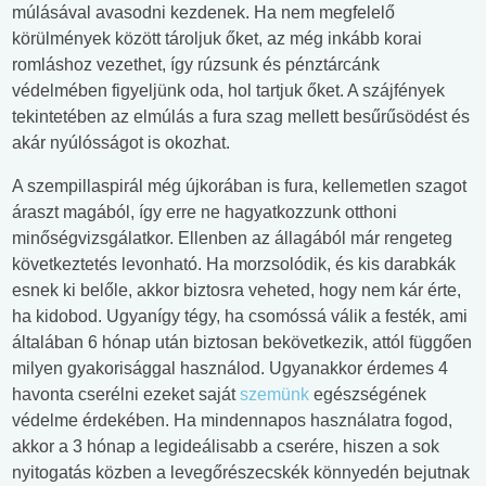
múlásával avasodni kezdenek. Ha nem megfelelő
körülmények között tároljuk őket, az még inkább korai
romláshoz vezethet, így rúzsunk és pénztárcánk
védelmében figyeljünk oda, hol tartjuk őket. A szájfények
tekintetében az elmúlás a fura szag mellett besűrűsödést és
akár nyúlósságot is okozhat.
A szempillaspirál még újkorában is fura, kellemetlen szagot
áraszt magából, így erre ne hagyatkozzunk otthoni
minőségvizsgálatkor. Ellenben az állagából már rengeteg
következtetés levonható. Ha morzsolódik, és kis darabkák
esnek ki belőle, akkor biztosra veheted, hogy nem kár érte,
ha kidobod. Ugyanígy tégy, ha csomóssá válik a festék, ami
általában 6 hónap után biztosan bekövetkezik, attól függően
milyen gyakorisággal használod. Ugyanakkor érdemes 4
havonta cserélni ezeket saját
szemünk
egészségének
védelme érdekében. Ha mindennapos használatra fogod,
akkor a 3 hónap a legideálisabb a cserére, hiszen a sok
nyitogatás közben a levegőrészecskék könnyedén bejutnak