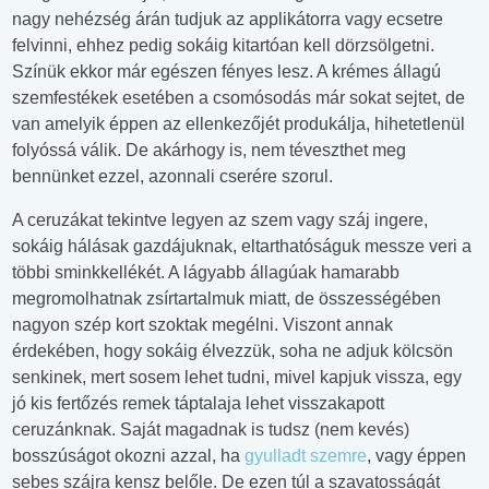
nagy nehézség árán tudjuk az applikátorra vagy ecsetre
felvinni, ehhez pedig sokáig kitartóan kell dörzsölgetni.
Színük ekkor már egészen fényes lesz. A krémes állagú
szemfestékek esetében a csomósodás már sokat sejtet, de
van amelyik éppen az ellenkezőjét produkálja, hihetetlenül
folyóssá válik. De akárhogy is, nem téveszthet meg
bennünket ezzel, azonnali cserére szorul.
A ceruzákat tekintve legyen az szem vagy száj ingere,
sokáig hálásak gazdájuknak, eltarthatóságuk messze veri a
többi sminkkellékét. A lágyabb állagúak hamarabb
megromolhatnak zsírtartalmuk miatt, de összességében
nagyon szép kort szoktak megélni. Viszont annak
érdekében, hogy sokáig élvezzük, soha ne adjuk kölcsön
senkinek, mert sosem lehet tudni, mivel kapjuk vissza, egy
jó kis fertőzés remek táptalaja lehet visszakapott
ceruzánknak. Saját magadnak is tudsz (nem kevés)
bosszúságot okozni azzal, ha
gyulladt szemre
, vagy éppen
sebes szájra kensz belőle. De ezen túl a szavatosságát