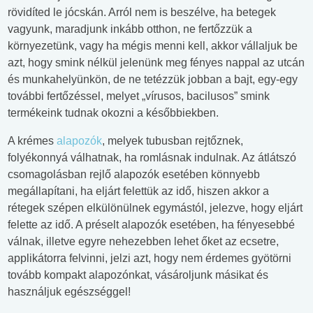
rövidíted le jócskán. Arról nem is beszélve, ha betegek
vagyunk, maradjunk inkább otthon, ne fertőzzük a
környezetünk, vagy ha mégis menni kell, akkor vállaljuk be
azt, hogy smink nélkül jelenünk meg fényes nappal az utcán
és munkahelyünkön, de ne tetézzük jobban a bajt, egy-egy
további fertőzéssel, melyet „vírusos, bacilusos” smink
termékeink tudnak okozni a későbbiekben.
A krémes
alapozók
, melyek tubusban rejtőznek,
folyékonnyá válhatnak, ha romlásnak indulnak. Az átlátszó
csomagolásban rejlő alapozók esetében könnyebb
megállapítani, ha eljárt felettük az idő, hiszen akkor a
rétegek szépen elkülönülnek egymástól, jelezve, hogy eljárt
felette az idő. A préselt alapozók esetében, ha fényesebbé
válnak, illetve egyre nehezebben lehet őket az ecsetre,
applikátorra felvinni, jelzi azt, hogy nem érdemes gyötörni
tovább kompakt alapozónkat, vásároljunk másikat és
használjuk egészséggel!