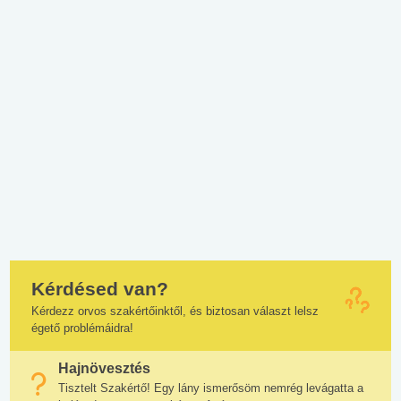
Kérdésed van?
Kérdezz orvos szakértőinktől, és biztosan választ lelsz
égető problémáidra!
Hajnövesztés
Tisztelt Szakértő! Egy lány ismerősöm nemrég levágatta a