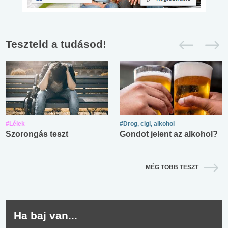
Teszteld a tudásod!
#Lélek
#Drog, cigi, alkohol
Szorongás teszt
Gondot jelent az alkohol?
MÉG TÖBB TESZT
Ha baj van...