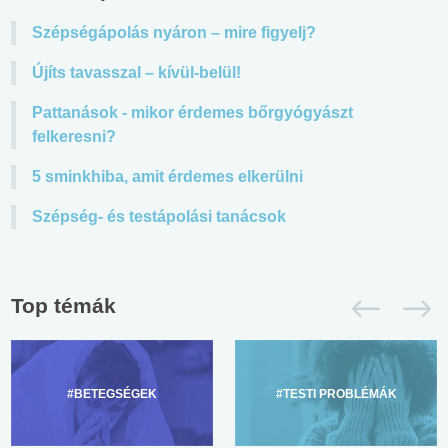
Szépségápolás nyáron – mire figyelj?
Újíts tavasszal – kívül-belül!
Pattanások - mikor érdemes bőrgyógyászt
felkeresni?
5 sminkhiba, amit érdemes elkerülni
Szépség- és testápolási tanácsok
Top témák
#BETEGSÉGEK
#TESTI PROBLÉMÁK