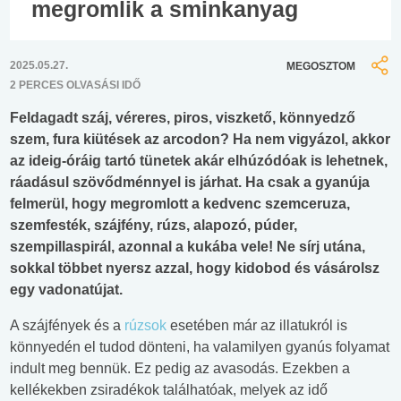
megromlik a sminkanyag
2025.05.27.
MEGOSZTOM
2 PERCES OLVASÁSI IDŐ
Feldagadt száj, véreres, piros, viszkető, könnyedző
szem, fura kiütések az arcodon? Ha nem vigyázol, akkor
az ideig-óráig tartó tünetek akár elhúzódóak is lehetnek,
ráadásul szövődménnyel is járhat. Ha csak a gyanúja
felmerül, hogy megromlott a kedvenc szemceruza,
szemfesték, szájfény, rúzs, alapozó, púder,
szempillaspirál, azonnal a kukába vele! Ne sírj utána,
sokkal többet nyersz azzal, hogy kidobod és vásárolsz
egy vadonatújat.
A szájfények és a
rúzsok
esetében már az illatukról is
könnyedén el tudod dönteni, ha valamilyen gyanús folyamat
indult meg bennük. Ez pedig az avasodás. Ezekben a
kellékekben zsiradékok találhatóak, melyek az idő