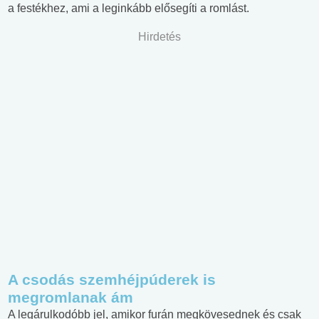
a festékhez, ami a leginkább elősegíti a romlást.
Hirdetés
A csodás szemhéjpúderek is
megromlanak ám
A legárulkodóbb jel, amikor furán megkövesednek és csak