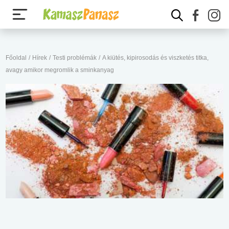
Főoldal
/
Hírek
/
Testi problémák
/
A kiütés, kipirosodás és viszketés titka,
avagy amikor megromlik a sminkanyag