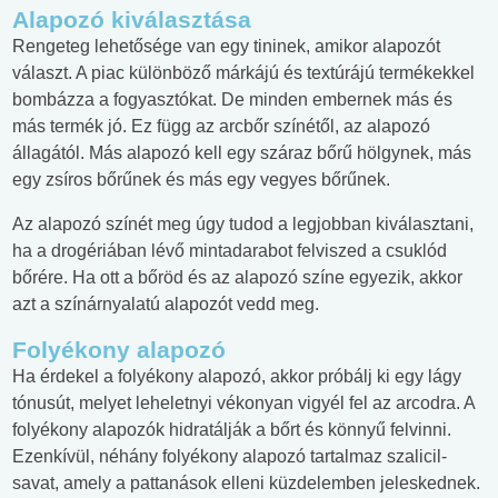
Alapozó kiválasztása
Rengeteg lehetősége van egy tininek, amikor alapozót
választ. A piac különböző márkájú és textúrájú termékekkel
bombázza a fogyasztókat. De minden embernek más és
más termék jó. Ez függ az arcbőr színétől, az alapozó
állagától. Más alapozó kell egy száraz bőrű hölgynek, más
egy zsíros bőrűnek és más egy vegyes bőrűnek.
Az alapozó színét meg úgy tudod a legjobban kiválasztani,
ha a drogériában lévő mintadarabot felviszed a csuklód
bőrére. Ha ott a bőröd és az alapozó színe egyezik, akkor
azt a színárnyalatú alapozót vedd meg.
Folyékony alapozó
Ha érdekel a folyékony alapozó, akkor próbálj ki egy lágy
tónusút, melyet leheletnyi vékonyan vigyél fel az arcodra. A
folyékony alapozók hidratálják a bőrt és könnyű felvinni.
Ezenkívül, néhány folyékony alapozó tartalmaz szalicil-
savat, amely a pattanások elleni küzdelemben jeleskednek.