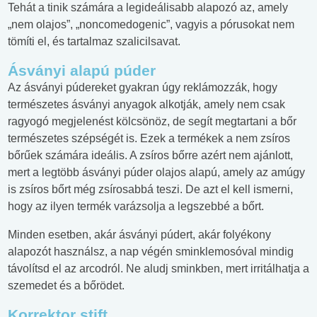
Tehát a tinik számára a legideálisabb alapozó az, amely
„nem olajos”, „noncomedogenic”, vagyis a pórusokat nem
tömíti el, és tartalmaz szalicilsavat.
Ásványi alapú púder
Az ásványi púdereket gyakran úgy reklámozzák, hogy
természetes ásványi anyagok alkotják, amely nem csak
ragyogó megjelenést kölcsönöz, de segít megtartani a bőr
természetes szépségét is. Ezek a termékek a nem zsíros
bőrűek számára ideális. A zsíros bőrre azért nem ajánlott,
mert a legtöbb ásványi púder olajos alapú, amely az amúgy
is zsíros bőrt még zsírosabbá teszi. De azt el kell ismerni,
hogy az ilyen termék varázsolja a legszebbé a bőrt.
Minden esetben, akár ásványi púdert, akár folyékony
alapozót használsz, a nap végén sminklemosóval mindig
távolítsd el az arcodról. Ne aludj sminkben, mert irritálhatja a
szemedet és a bőrödet.
Korrektor stift