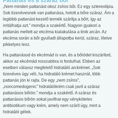
Pattanás és a száraz bőr
„Nem minden pattanást okoz zsíros bőr. Ez egy sztereotípia.
Sok tizenévesnek van pattanása, holott a bőre száraz. Ám a
legtöbb pattanást kezelő termék szárítja a bőrt, így az
irritálhatja azt.” mondja a szakértő. Nagyon gyakori a
pattanás mellett az ekcéma kialakulása a tinik arcán. Az
ekcéma során a bőr gyulladt állapotba kerül, száraz, illetve
pikkelyes lesz.
Ha pattanásod és ekcémád is van, és a bőrödet kiszárítod,
akkor az ekcémád rosszabbra is fordulhat. Ebben az
esetben válassz megfelelő hidratáló arckrémet. „Sok
tizenéves úgy véli, ha hidratáló krémet használ, több
pattanás jön ki rajta. De egy „nem zsíros”,
„noncomedogenic” hidratálókrém csak javít a száraz
pattanásos bőrön.” mondja a szakértő. A száraz és
pattanásos bőrön sokat javíthat egy vényköteles
antibiotikum vagy krém, amely nem szárít úgy, mint a
hidratáló gélek.