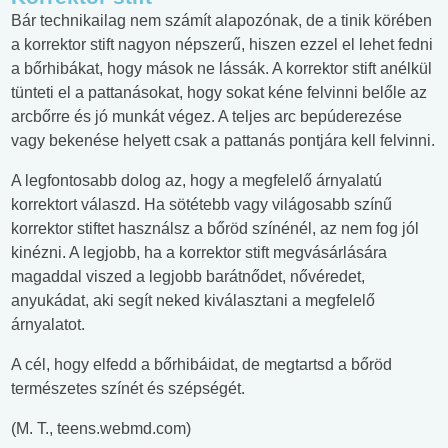
Bár technikailag nem számít alapozónak, de a tinik körében
a korrektor stift nagyon népszerű, hiszen ezzel el lehet fedni
a bőrhibákat, hogy mások ne lássák. A korrektor stift anélkül
tünteti el a pattanásokat, hogy sokat kéne felvinni belőle az
arcbőrre és jó munkát végez. A teljes arc bepúderezése
vagy bekenése helyett csak a pattanás pontjára kell felvinni.
A legfontosabb dolog az, hogy a megfelelő árnyalatú
korrektort válaszd. Ha sötétebb vagy világosabb színű
korrektor stiftet használsz a bőröd színénél, az nem fog jól
kinézni. A legjobb, ha a korrektor stift megvásárlására
magaddal viszed a legjobb barátnődet, nővéredet,
anyukádat, aki segít neked kiválasztani a megfelelő
árnyalatot.
A cél, hogy elfedd a bőrhibáidat, de megtartsd a bőröd
természetes színét és szépségét.
(M. T., teens.webmd.com)