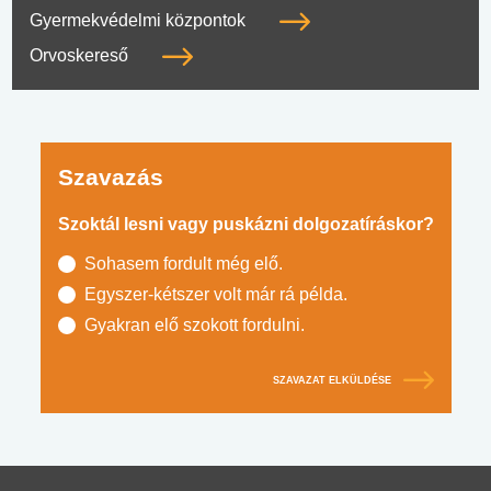
Gyermekvédelmi központok
Orvoskereső
Szavazás
Szoktál lesni vagy puskázni dolgozatíráskor?
Sohasem fordult még elő.
Egyszer-kétszer volt már rá példa.
Gyakran elő szokott fordulni.
SZAVAZAT ELKÜLDÉSE