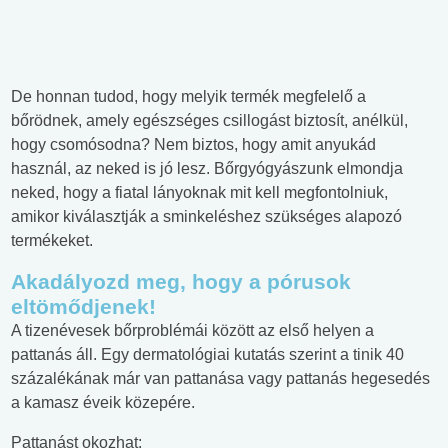
De honnan tudod, hogy melyik termék megfelelő a
bőrödnek, amely egészséges csillogást biztosít, anélkül,
hogy csomósodna? Nem biztos, hogy amit anyukád
használ, az neked is jó lesz. Bőrgyógyászunk elmondja
neked, hogy a fiatal lányoknak mit kell megfontolniuk,
amikor kiválasztják a sminkeléshez szükséges alapozó
termékeket.
Akadályozd meg, hogy a pórusok
eltömődjenek!
A tizenévesek bőrproblémái között az első helyen a
pattanás áll. Egy dermatológiai kutatás szerint a tinik 40
százalékának már van pattanása vagy pattanás hegesedés
a kamasz éveik közepére.
Pattanást okozhat: