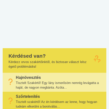
Kérdésed van?
Kérdezz orvos szakértőinktől, és biztosan választ lelsz
égető problémáidra!
Hajnövesztés
Tisztelt Szakértő! Egy lány ismerősöm nemrég levágatta a
haját, de nagyon megbánta. Azóta...
Szőrtelenítés
Tisztelt szakértő! Az én kérdésem az lenne, hogy hogyan
tudnám elkerülni a borotválás...