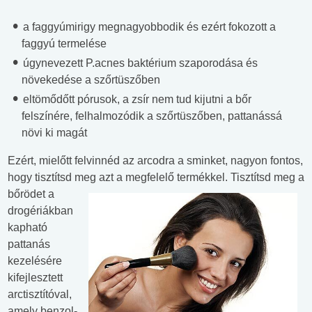
a faggyúmirigy megnagyobbodik és ezért fokozott a
faggyú termelése
úgynevezett P.acnes baktérium szaporodása és
növekedése a szőrtüszőben
eltömődőtt pórusok, a zsír nem tud kijutni a bőr
felszínére, felhalmozódik a szőrtüszőben, pattanássá
növi ki magát
Ezért, mielőtt felvinnéd az arcodra a sminket, nagyon fontos,
hogy tisztítsd meg azt a megfelelő termékkel.
Tisztítsd meg a
bőrödet a
drogériákban
kapható
pattanás
kezelésére
kifejlesztett
arctisztítóval,
amely benzol-