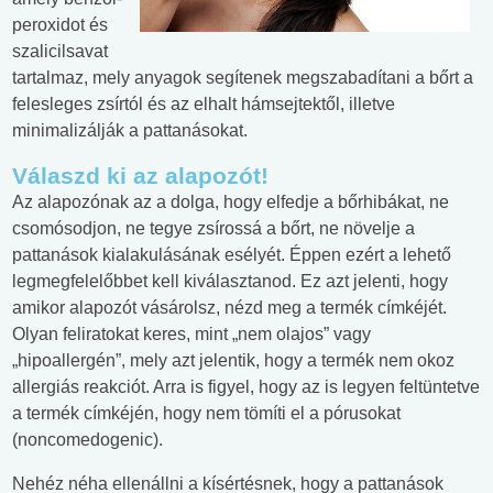
peroxidot és
szalicilsavat
tartalmaz, mely anyagok segítenek megszabadítani a bőrt a
felesleges zsírtól és az elhalt hámsejtektől, illetve
minimalizálják a pattanásokat.
Válaszd ki az alapozót!
Az alapozónak az a dolga, hogy elfedje a bőrhibákat, ne
csomósodjon, ne tegye zsírossá a bőrt, ne növelje a
pattanások kialakulásának esélyét. Éppen ezért a lehető
legmegfelelőbbet kell kiválasztanod. Ez azt jelenti, hogy
amikor alapozót vásárolsz, nézd meg a termék címkéjét.
Olyan feliratokat keres, mint „nem olajos” vagy
„hipoallergén”, mely azt jelentik, hogy a termék nem okoz
allergiás reakciót. Arra is figyel, hogy az is legyen feltüntetve
a termék címkéjén, hogy nem tömíti el a pórusokat
(noncomedogenic).
Nehéz néha ellenállni a kísértésnek, hogy a pattanások