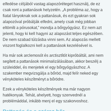
elfedése céljából vastag alapozóréteget használj, de ez
csak ront a pattanások helyzetén. „A probléma az, hogy a
fiatal lányoknak sok a pattanásuk, és ezt gyakran sok
alapozóval próbálják elfedni, amely csak még jobban
eltömíti a pórusokat,” mondja a bőrgyógyász. Ez nem azt
jelenti, hogy ki kell hagyni az alapozást teljes egészében.
De nem szabad túlzásba vinni sem. Az alapozás mellett
viszont foglalkozni kell a pattanások kezelésével is.
Ha már sok arclemosót és arctisztítót kipróbáltál, ami nem
segített a pattanások minimalizálásában, akkor beszélj a
szüleiddel, és menjetek el egy bőrgyógyászhoz. A
szakember megvizsgálja a bőröd, majd felír neked egy
vényköteles készítményt a bőrödre.
Ezek a vényköteles készítmények ma már nagyon
hatékonyak. Tehát, ahelyett, hogy szenvednél a
problémáddal, inkább menj el egy szakorvoshoz.